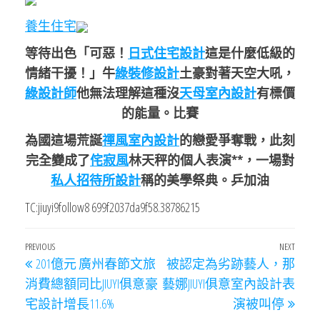
養生住宅
等待出色「可惡！
日式住宅設計
這是什麼低級的
情緒干擾！」牛
綠裝修設計
土豪對著天空大吼，
綠設計師
他無法理解這種沒
天母室內設計
有標價
的能量。比賽
為國這場荒誕
禪風室內設計
的戀愛爭奪戰，此刻
完全變成了
侘寂風
林天秤的個人表演**，一場對
私人招待所設計
稱的美學祭典。乒加油
TC:jiuyi9follow8 699f2037da9f58.38786215
文
Previous
PREVIOUS
NEXT
Next
201億元 廣州春節文旅
被認定為劣跡藝人，那
章
Post
Post
消費總額同比JIUYI俱意豪
藝娜JIUYI俱意室內設計表
導
宅設計增長11.6%
演被叫停