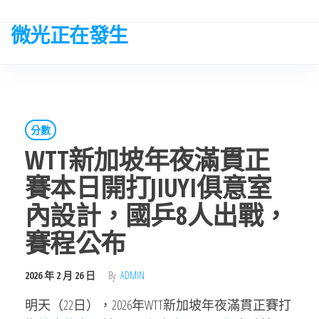
Skip
to
微光正在發生
the
content
分數
WTT新加坡年夜滿貫正
賽本日開打JIUYI俱意室
內設計，國乒8人出戰，
賽程公布
2026 年 2 月 26 日
By
ADMIN
明天（22日），2026年WTT新加坡年夜滿貫正賽打