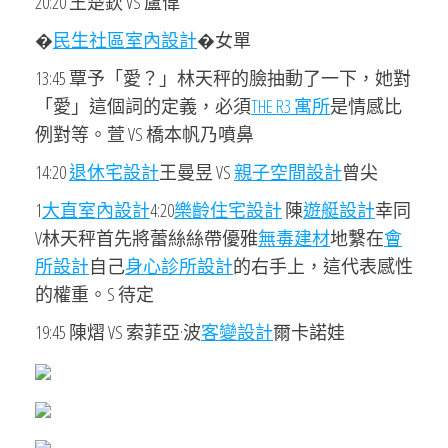
20:20 王楚欽 VS 盧偉
�
民生社區室內設計
�女單
13:45 覃予「愛？」林天秤的臉抽動了一下，她對
「愛」這個詞的定義，必須
THE R3 寓所
是情感比
例對等。萱 VS 橋本帆乃噴鼻
14:20
退休宅設計
王曼昱 VS
親子空間設計
曾尖
1
大直室內設計
4:20
樂齡住宅設計
陳
遊艇設計
幸同
V林天秤首先將蕾絲絲帶優雅
無毒建材
地繫在
會
所設計
自己
身心診所設計
的右手上，這代表感性
的權重。S 待定
19:45 陳熠 VS 索菲亞·波
客變設計
爾卡諾娃