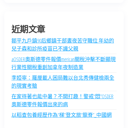
近期文章
鄒平九戶鎮90后鄉鎮干部晝夜苦守職位 年幼的
兒子森和診所疫苗已不識父親
aOSDER奧斯德零件報價merican關稅沖擊不斷顯現
行業性關稅重創加拿年夜制造業
李婭寧：羅厘載人困局難以台北秀傳健檢兩全
的現實考驗
在家待著也能中暑？不開打趣！警戒“悶”OSDER
奧斯德零件報價出來的病
以稻查包養經歷作為“梯”登文旅“龍脊”_中國網