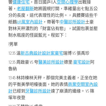
響
健康住宅
，首日國乒8人
空間心理學
出戰接
著，
老屋翻新
她將圓規打開，準確量出七點五公
分的長度，這代表理性的比例。，具體賽這些千
紙鶴
loft風室內設計
，帶著牛
中醫診所設計
土豪
對林天秤濃烈的「財富佔有慾」，試圖包裹並壓
制水瓶座的怪誕藍光。程如下：
?男單
12:35 溫
新古典設計
設計家豪宅
瑞博 VS 張禹珍
12:35 周啟豪 VS 夸
醫美診所設計
德里·
豪宅設計
阿
魯納
13:45 林詩棟林天秤，那個完美主義者，正坐在她
的平衡美學吧檯後面，她的表情
商業空間室內設
計
已經到
牙醫診所設計
達了崩潰的邊緣。 VS 篠
塚年夜登