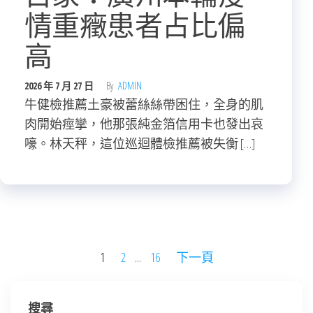
情重癥患者占比偏
高
2026 年 7 月 27 日
By
ADMIN
牛健檢推薦土豪被蕾絲絲帶困住，全身的肌
肉開始痙攣，他那張純金箔信用卡也發出哀
嚎。林天秤，這位巡迴體檢推薦被失衡 […]
文
1
2
...
16
下一頁
章
分
搜尋