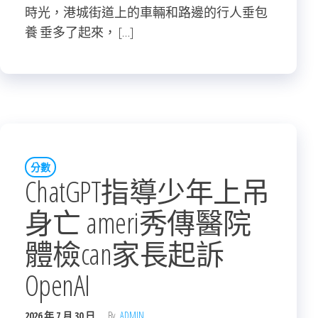
時光，港城街道上的車輛和路邊的行人垂包
養 垂多了起來， […]
分數
ChatGPT指導少年上吊
身亡 ameri秀傳醫院
體檢can家長起訴
OpenAI
2026 年 7 月 30 日
By
ADMIN