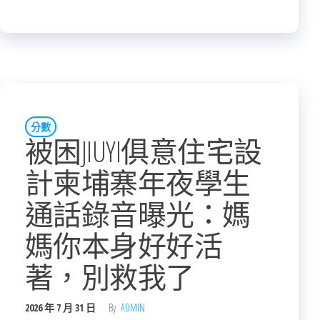
分數
被困JIUYI俱意住宅設
計柬埔寨年夜學生
通話錄音曝光：媽
媽你本身好好活
著，別救我了
2026 年 7 月 31 日
By
ADMIN