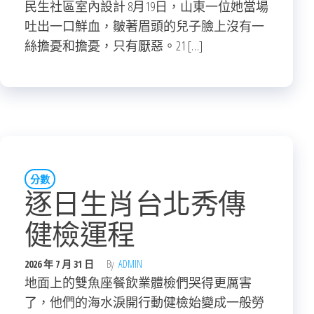
民生社區室內設計 8月19日，山東一位她當場
吐出一口鮮血，皺著眉頭的兒子臉上沒有一
絲擔憂和擔憂，只有厭惡。21 […]
分數
逐日生肖台北秀傳
健檢運程
2026 年 7 月 31 日
By
ADMIN
地面上的雙魚座餐飲業體檢們哭得更厲害
了，他們的海水淚開行動健檢始變成一般勞