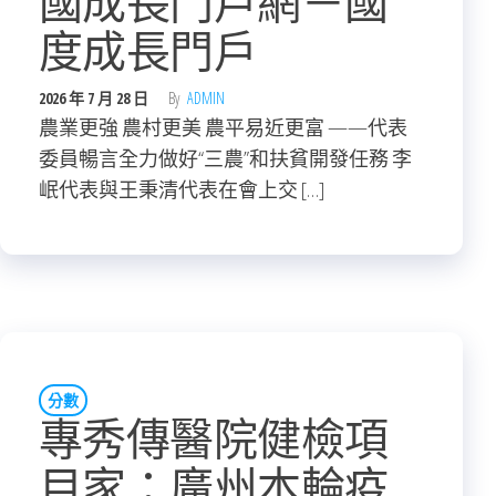
國成長門戶網－國
度成長門戶
2026 年 7 月 28 日
By
ADMIN
農業更強 農村更美 農平易近更富 ——代表
委員暢言全力做好“三農”和扶貧開發任務 李
岷代表與王秉清代表在會上交 […]
分數
專秀傳醫院健檢項
目家：廣州本輪疫