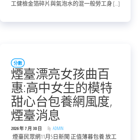
工健檢金箔碎片與氣泡水的混一般勞工身 […]
分數
煙臺漂亮女孩曲百
惠:高中女生的模特
甜心台包養網風度,
煙臺消息
2026 年 7 月 30 日
By
ADMIN
煙臺民眾網11月5日新聞 正值薄暮包養 放工