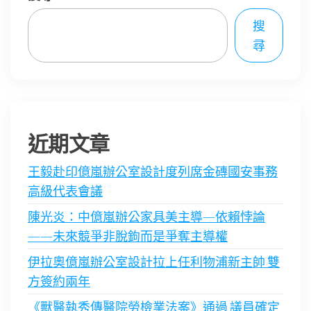
頁
搜
尋
近期文章
王毅赴印億嵐辦公室設計度列席金磚國安事務
高級代表會議
陳光炎：中億嵐辦公家具美主導—依賴悖論
——未來競爭非脫鉤而是爭奪主導權
伊拉奧億嵐辦公室設計拉上任利物浦新主帥 雙
方簽約兩年
《獸醫執秀傳醫院勞檢業法案》通過 議員確定