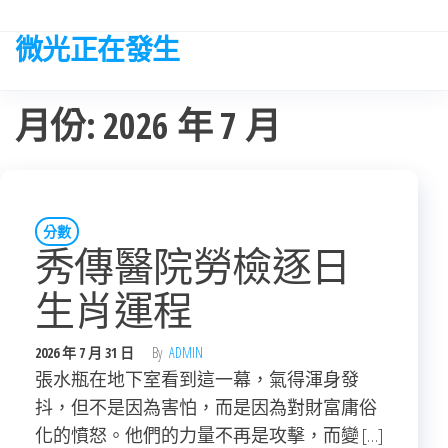
Skip
to
微光正在發生
the
content
月份:
2026 年 7 月
分數
秀傳醫院勞檢逐日
生肖運程
2026 年 7 月 31 日
By
ADMIN
張水瓶在地下室看到這一幕，氣得渾身發
抖，但不是因為害怕，而是因為對財富庸俗
化的憤怒。他們的力量不再是攻擊，而變 […]