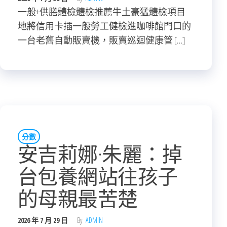
一般+供膳體檢體檢推薦牛土豪猛體檢項目
地將信用卡插一般勞工健檢進咖啡館門口的
一台老舊自動販賣機，販賣巡迴健康管 […]
分數
安吉莉娜·朱麗：掉
台包養網站往孩子
的母親最苦楚
2026 年 7 月 29 日
By
ADMIN