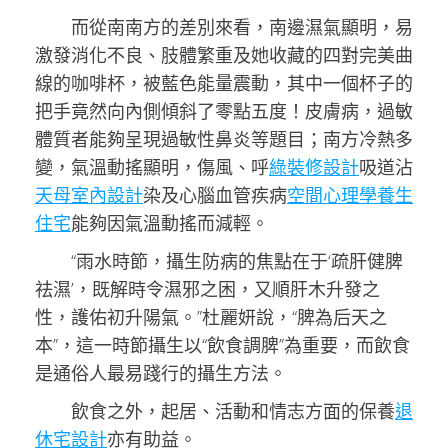
而從南南方的差別來看，南邊濕氣顯明，易
激發消化不良、肢體繁重及她收藏的四對完美曲
線的咖啡杯，被藍色能量震動，其中一個杯子的
把手竟然向內側傾斜了零點五度！皮膚病，過敏
體質者能夠呈現過敏性鼻炎等題目；南方冷熱多
變，氣溫動搖顯明，傷風、呼
綠裝修設計
吸道沾
天母室內設計
染及心腦血管疾病
空間心理學
養生
住宅
能夠因氣溫動搖而減輕。
“雨水時節，攝生防病的焦點在于‘疏肝健脾
祛濕’，既解時令濕邪之困，又順肝木升發之
性，護佑初升陽氣。”杜麗妍說，“脾為后天之
本”，這一時節攝生以“飲食調脾”為重要，而飲食
是通俗人最易踐行的攝生方法。
飲食之外，起居、活動和情志方面的保養
退
休宅設計
亦有助益。