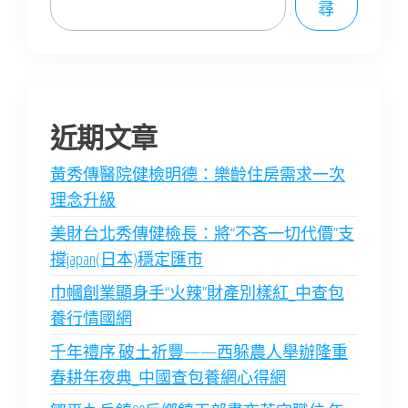
尋
近期文章
黃秀傳醫院健檢明德：樂齡住房需求一次
理念升級
美財台北秀傳健檢長：將“不吝一切代價”支
撐japan(日本)穩定匯市
巾幗創業顯身手“火辣”財產別樣紅_中查包
養行情國網
千年禮序 破土祈豐——西躲農人舉辦隆重
春耕年夜典_中國查包養網心得網