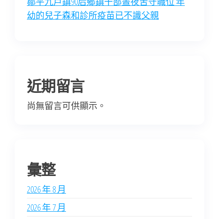
鄒平九戶鎮90后鄉鎮干部晝夜苦守職位 年
幼的兒子森和診所疫苗已不識父親
近期留言
尚無留言可供顯示。
彙整
2026 年 8 月
2026 年 7 月