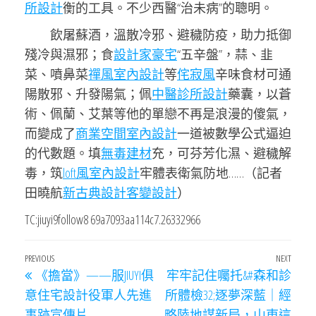
所設計
衡的工具。不少西醫“治未病”的聰明。
飲屠蘇酒，溫散冷邪、避穢防疫，助力抵御
殘冷與濕邪；食
設計家豪宅
“五辛盤”，蒜、韭
菜、噴鼻菜
禪風室內設計
等
侘寂風
辛味食材可通
陽散邪、升發陽氣；佩
中醫診所設計
藥囊，以蒼
術、佩蘭、艾葉等他的單戀不再是浪漫的傻氣，
而變成了
商業空間室內設計
一道被數學公式逼迫
的代數題。填
無毒建材
充，可芬芳化濕、避穢解
毒，筑
loft風室內設計
牢體表衛氣防地……（記者
田曉航
新古典設計
客變設計
）
TC:jiuyi9follow8 69a7093aa114c7.26332966
文
Previous
PREVIOUS
NEXT
Next
《擔當》——服JIUYI俱
牢牢記住囑托&#森和診
章
Post
Post
意住宅設計役軍人先進
所體檢32;逐夢深藍｜經
導
事跡宣傳片
略陸地謀新局，山東這