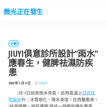
Skip
to
微光正在發生
the
content
分數
JIUYI俱意診所設計“雨水”
應春生，健脾祛濕防疾
患
2026 年 3 月 4 日
By
ADMIN
2月18日迎來雨水骨氣，此時氣溫上
日式住
宅設計
升、冰雪熔化、降水漸增。在西醫看來，
“祛濕健脾，疏肝護陽”是這一時節的攝生要害