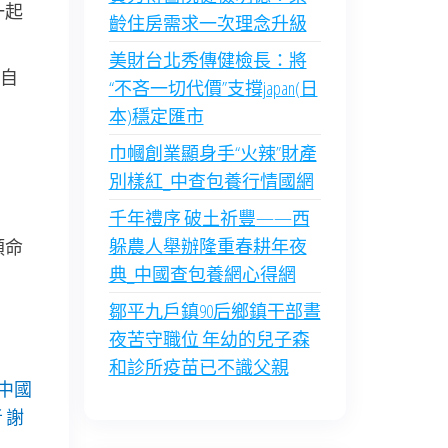
一起
齡住房需求一次理念升級
美財台北秀傳健檢長：將
自
“不吝一切代價”支撐japan(日
本)穩定匯市
巾幗創業顯身手“火辣”財產
別樣紅_中查包養行情國網
千年禮序 破土祈豐——西
躲農人舉辦隆重春耕年夜
類命
典_中國查包養網心得網
鄒平九戶鎮90后鄉鎮干部晝
夜苦守職位 年幼的兒子森
和診所疫苗已不識父親
中國
 謝