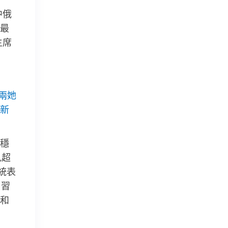
中俄
最
主席
兩她
新
穩
見超
統表
。習
和