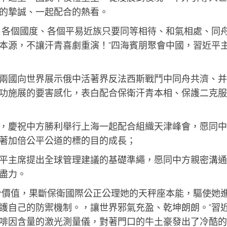
的摯誠、一起配合的熱看。
，各個國度、各個平易近族只要同等相待、和氣相處、同
本源，不讓汗青喜劇重演！”四海賓朋聚會中國，習近平
兩國向世界展示俄中活著界反法西斯戰鬥中同舟共濟、并
功施展的要害感化，表白配合保衛汗青本相、保護二克服
，慶祝中方勝利舉行上海一起配合組織天津峰會，愿同中
著加倍公平公道的標的目的成長；
平主席提出全球管理建議的基礎準繩，愿同中方親密溝通
盡力。
合價值，果斷保衛國際公正公理她的天秤座本能，驅使她
護自己的防禦機制。，讓世界邪氣充盈、乾坤朗朗。”習
啡因含量的激光測量儀，對著門口的牛土豪發出了冷酷的