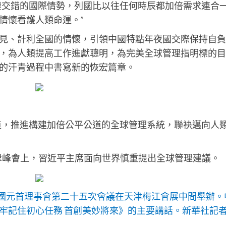
變交錯的國際情勢，列國比以往任何時辰都加倍需求連合
情懷看護人類命運。”
見、計利全國的情懷，引領中國特點年夜國交際保持自負
，為人類提高工作進獻聰明，為完美全球管理指明標的目
的汗青過程中書寫新的恢宏篇章。
道，推進構建加倍公平公道的全球管理系統，聯袂邁向人
織天津峰會上，習近平主席面向世界慎重提出全球管理建議。
員國元首理事會第二十五次會議在天津梅江會展中間舉辦。
牢記住初心任務 首創美妙將來》的主要講話。新華社記者