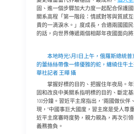
固、進一個步驟加大力度一起配合保護國
關系高程「第一階段：情感對等與質感互
貴的一滴淚水。」度成長，合適兩國國民
的話，向世界傳遞兩個相鄰年夜國面向將
本地時光5月8日上午，俄羅斯總統
的蕾絲絲帶像一條優雅的蛇，纏繞住牛土
華社記者 王曄 攝
掌握好標的目的、把握住年夜局。年
固和改良中美關系指明標的目的、斷定基
100分鐘。習近平主席指出，“兩國做伙
現，“中國事巨大國度，習主席是受人尊重
近平主席審時度勢，親力親為，再次引領
義務擔負。