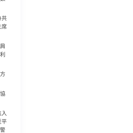
舟共
主席
肩
利
方
協
進入
近平
警