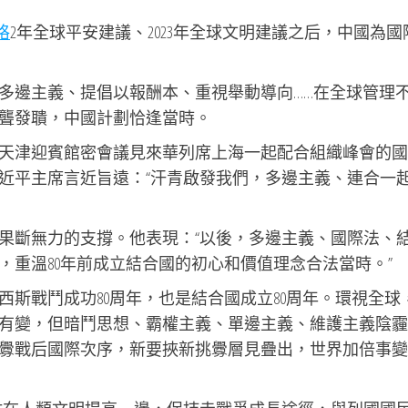
格
2年全球平安建議、2023年全球文明建議之后，中國為國
多邊主義、提倡以報酬本、重視舉動導向……在全球管理
聾發聵，中國計劃恰逢當時。
天津迎賓館密會議見來華列席上海一起配合組織峰會的國
近平主席言近旨遠：“汗青啟發我們，多邊主義、連合一
果斷無力的支撐。他表現：“以後，多邊主義、國際法、
，重溫80年前成立結合國的初心和價值理念合法當時。”
斯戰鬥成功80周年，也是結合國成立80周年。環視全球
有變，但暗鬥思想、霸權主義、單邊主義、維護主義陰霾
釁戰后國際次序，新要挾新挑釁層見疊出，世界加倍事變