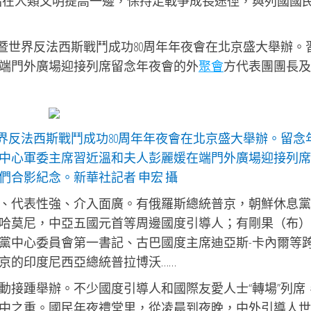
站在人類文明提高一邊，保持走戰爭成長途徑，與列國國
暨世界反法西斯戰鬥成功80周年年夜會在北京盛大舉辦。
端門外廣場迎接列席留念年夜會的外
聚會
方代表團團長及
界反法西斯戰鬥成功80周年年夜會在北京盛大舉辦。留念
中心軍委主席習近溫和夫人彭麗媛在端門外廣場迎接列席
合影紀念。新華社記者 申宏 攝
、代表性強、介入面廣。有俄羅斯總統普京，朝鮮休息黨
哈莫尼，中亞五國元首等周邊國度引導人；有剛果（布）
黨中心委員會第一書記、古巴國度主席迪亞斯-卡內爾等
京的印度尼西亞總統普拉博沃……
動接踵舉辦。不少國度引導人和國際友愛人士“轉場”列席
中之重。國民年夜禮堂里，從凌晨到夜晚，中外引導人世