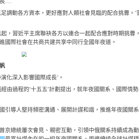
長……
充足調動各方資本，更好應對人類社會見臨的配合挑釁。”
迭起，習近平主席聯袂各方以連合一起配合應對時期挑釁
進國際社會在共商共建共享中同行全國年夜道。
帆
勢演化深入影響國際成長”。
審議經由過程的“十五五”計劃提出，就年夜國關系、國際情勢
國引導人堅持頻密溝通、展開計謀和諧，推進年夜國關系
普京總統屢次會見、親密互動，引領中俄關系持續成為動
間
最富計謀內在的一組年夜國關系。兩邊繚繞全球計謀穩