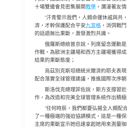
十場雙邊會見密集展開
教學
，瀰漫著友情
“汗青警示我們，人類命運休戚與共
濟，才幹保護配合平安
九宮格
，消弭戰鬥
的話語無比果斷，激發激烈共識。
俄羅斯總統普京說，列席留念運動是
作戰，為歐洲主疆場和西方主疆場獲得成
結果的果斷態度；
烏茲別克斯坦總統米爾濟約耶夫表現
配合落實全球管理建議，推進國際次序朝
斯洛伐克總理菲佐說，斯方支撐習近
作，為改造和完美全球管理系統作出積極
“任何時辰，我們都要弘揚全人類配
了一種極端的強迫協調模式，這是一種保
主席的果斷宣示她迅速拿起她用來測量咖