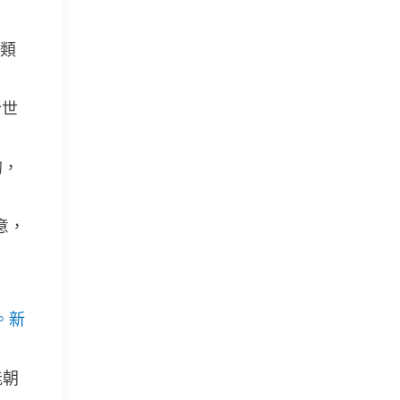
類
合世
的，
意，
。新
能朝