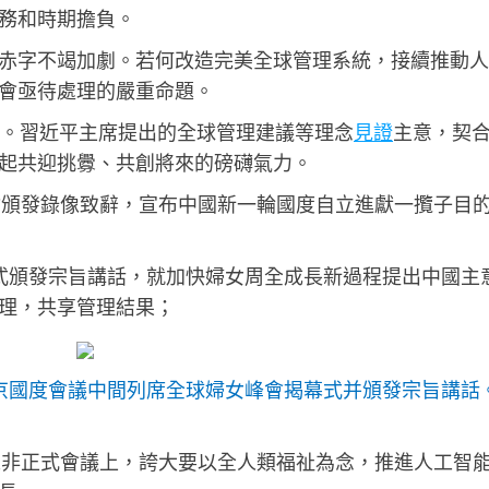
務和時期擔負。
赤字不竭加劇。若何改造完美全球管理系統，接續推動人
會亟待處理的嚴重命題。
年”。習近平主席提出的全球管理建議等理念
見證
主意，契
起共迎挑釁、共創將來的磅礴氣力。
峰會頒發錄像致辭，宣布中國新一輪國度自立進獻一攬子目
幕式頒發宗旨講話，就加快婦女周全成長新過程提出中國主
理，共享管理結果；
北京國度會議中間列席全球婦女峰會揭幕式并頒發宗旨講話
導人非正式會議上，誇大要以全人類福祉為念，推進人工智