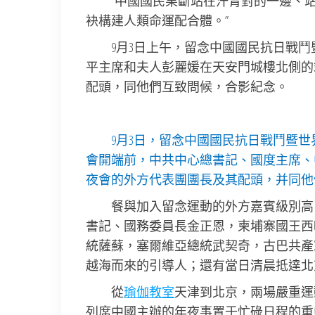
“中國國民果斷站在汗青對的一邊、
袂構建人類命運配合體。”
9月3日上午，留念中國國民抗日戰鬥
平主席和夫人彭麗媛在天安門城樓北側的
配頭，同他們互致問候，合影紀念。
9月3日，留念中國國民抗日戰鬥暨世
會開端前，中共中心總書記、國度主席、
夜會的外方代表團團長及其配頭，并同他們
餐與加入留念運動的外方嘉賓級別高
書記、國務委員長金正恩，柬埔寨國王西
統薩蘇，塞爾維亞總統武契奇，古巴共產
越海而來的引導人；還有當日清晨抵達北
從
瑜伽教室
天津到北京，兩場嚴重運
列席中國主辦的年夜事置于忙碌日程的重