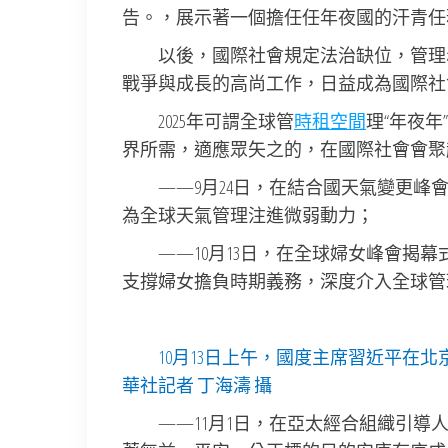
告。，展示著一個擔任任年夜國的汗青任
以後，國際社會規定法治缺位，管理
戰爭與成長的高尚工作，日益成為國際社
2025年可謂全球管
時租空間
理“年夜
界所需，適應眾矢之的，在國際社會會聚
——9月24日，在結合國天氣變更
為全球天氣管理注進微弱動力；
——10月13日，在全球婦女峰會揭
支撐婦女擔負時期義務，深度介入全球管
10月13日上午，國度主席習近平在
華社記者 丁海濤 攝
——11月1日，在亞太經合組織引