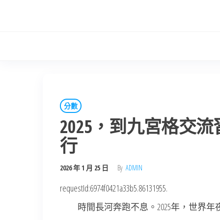
Skip
to
the
content
分數
2025，到九宮格交
行
2026 年 1 月 25 日
By
ADMIN
requestId:6974f0421a33b5.86131955.
時間長河奔跑不息。2025年，世界