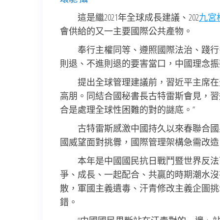
這是繼2021年全球成長建議、202
九宮
會供給的又一主要國際公共產物。
奉行主權同等、遵照國際法治、踐行
則退、不進則退的要害當口，中國理念振
提出全球管理建議前，習近平主席在
高朋。同結合國秘書長古特雷斯會見，習
合是處理全球性困難的對的謎底。”
古特雷斯感激中國持久以來春聯合國
國威望面對挑釁，國際管理架構急需改造
本年是中國國民抗日戰鬥暨世界反法西
爭、成長、一起配合、共贏的時期潮水沒
散，軍國主義遺毒、汗青修改主義企圖挑
錯。