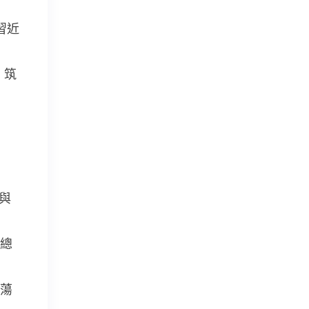
習近
，筑
與
總
蕩