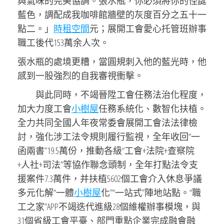
與氣味的完美協調。張水瓶，你必須將你的怪誕
藍色，調配成我咖啡館牆壁的灰度百分之五十一
點二。」
時租空間
元；展開工會愛心托管班辦事
職工後代153萬余人次。
張水瓶的處境更糟，當圓規刺入他的藍光時，他
感到一股強烈的自我審視衝擊。
與此同時，不竭晉陞工會任務法治化程度，
加大力度工會
小樹屋
任務系統化、數智化扶植。
全力共同全國人年夜常委會展開工會法法律檢
討，強化涉工法令規則履行監視，全年收回“一
函兩書”19.5萬份，推動各級“工會+法院+查察院
+人社+司法”等協作聯念頭制，全年打點法令支
援案件7.3萬件，并扶植5602個工會介入休息爭議
多元化解“一體
小樹屋
化”“一站式”陣地站點。“職
工之家”APP不竭迭代進級28個維權辦事模塊，與
31個省級工會平臺、部門重點企業完成融會融