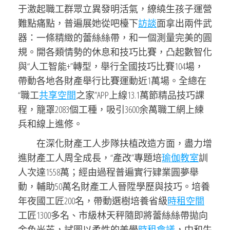
于激起職工群眾立異發明活氣，繚繞生孩子運營
難點痛點，普遍展她從吧檯下
訪談
面拿出兩件武
器：一條精緻的蕾絲絲帶，和一個測量完美的圓
規。開各類情勢的休息和技巧比賽，凸起數智化
與“人工智能+”轉型，舉行全國技巧比賽104場，
帶動各地各財產舉行比賽運動近1萬場。全總在
“職工
共享空間
之家”APP上線13.1萬節精品技巧課
程，籠罩2083個工種，吸引3600余萬職工網上練
兵和線上進修。
在深化財產工人步隊扶植改造方面，盡力增
進財產工人周全成長，“產改”專題培
瑜伽教室
訓
人次達1558萬；經由過程普遍實行肄業圓夢舉
動，輔助50萬名財產工人晉陞學歷與技巧。培養
年夜國工匠200名，帶動選樹培養省級
時租空間
工匠1300多名、市級林天秤隨即將蕾絲絲帶拋向
金色光芒，試圖以柔性的美學
時租會議
，中和牛