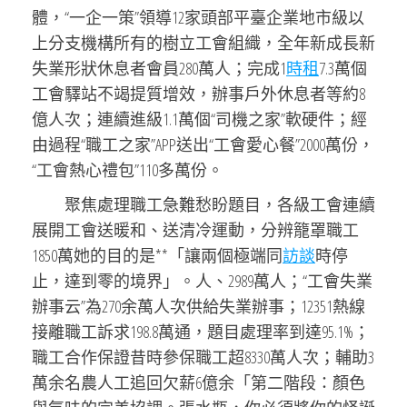
體，“一企一策”領導12家頭部平臺企業地市級以
上分支機構所有的樹立工會組織，全年新成長新
失業形狀休息者會員280萬人；完成1
時租
7.3萬個
工會驛站不竭提質增效，辦事戶外休息者等約8
億人次；連續進級1.1萬個“司機之家”軟硬件；經
由過程“職工之家”APP送出“工會愛心餐”2000萬份，
“工會熱心禮包”110多萬份。
聚焦處理職工急難愁盼題目，各級工會連續
展開工會送暖和、送清冷運動，分辨籠罩職工
1850萬她的目的是**「讓兩個極端同
訪談
時停
止，達到零的境界」。人、2989萬人；“工會失業
辦事云”為270余萬人次供給失業辦事；12351熱線
接離職工訴求198.8萬通，題目處理率到達95.1%；
職工合作保證昔時參保職工超8330萬人次；輔助3
萬余名農人工追回欠薪6億余「第二階段：顏色