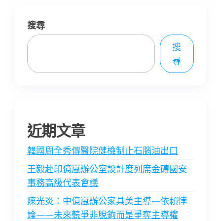
搜尋
搜
尋
近期文章
韓國周全秀傳醫院健檢制止石腦油出口
王毅赴印億嵐辦公室設計度列席金磚國安
事務高級代表會議
陳光炎：中億嵐辦公家具美主導—依賴悖
論——未來競爭非脫鉤而是爭奪主導權