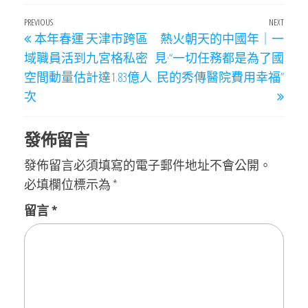
文
Previous
PREVIOUS
NEXT
Next
本年春運 天津市跨區
熱火朝天的中國年｜一
章
Post
Post
域職員活到九宮格私密
見·“一切任務都是為了國
導
空間動量估計達1.83億人
民的秀傳醫院費用幸福”
覽
次
發佈留言
發佈留言必須填寫的電子郵件地址不會公開。
必填欄位標示為
*
留言
*