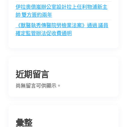
伊拉奧億嵐辦公室設計拉上任利物浦新主
帥 雙方簽約兩年
《獸醫執秀傳醫院勞檢業法案》通過 議員
確定監管辦法促收費通明
近期留言
尚無留言可供顯示。
彙整