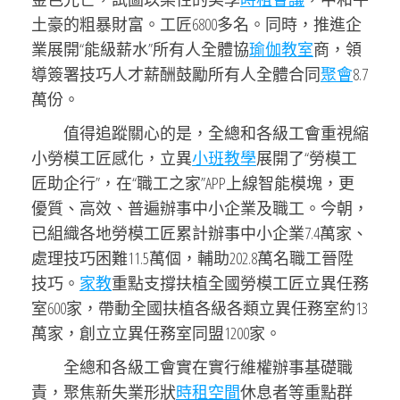
土豪的粗暴財富。工匠6800多名。同時，推進企
業展開“能級薪水”所有人全體協
瑜伽教室
商，領
導簽署技巧人才薪酬鼓勵所有人全體合同
聚會
8.7
萬份。
值得追蹤關心的是，全總和各級工會重視縮
小勞模工匠感化，立異
小班教學
展開了“勞模工
匠助企行”，在“職工之家”APP上線智能模塊，更
優質、高效、普遍辦事中小企業及職工。今朝，
已組織各地勞模工匠累計辦事中小企業7.4萬家、
處理技巧困難11.5萬個，輔助202.8萬名職工晉陞
技巧。
家教
重點支撐扶植全國勞模工匠立異任務
室600家，帶動全國扶植各級各類立異任務室約13
萬家，創立立異任務室同盟1200家。
全總和各級工會實在實行維權辦事基礎職
責，聚焦新失業形狀
時租空間
休息者等重點群