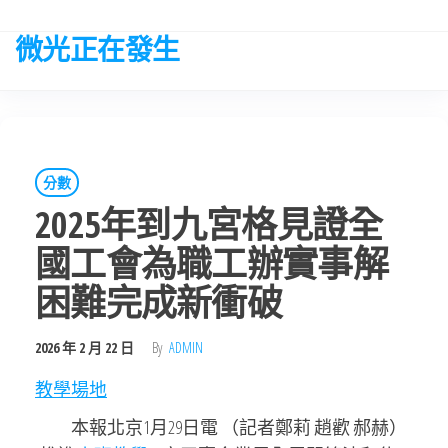
Skip
to
微光正在發生
the
content
分數
2025年到九宮格見證全
國工會為職工辦實事解
困難完成新衝破
2026 年 2 月 22 日
By
ADMIN
教學場地
本報北京1月29日電 （記者鄭莉 趙歡 郝赫）