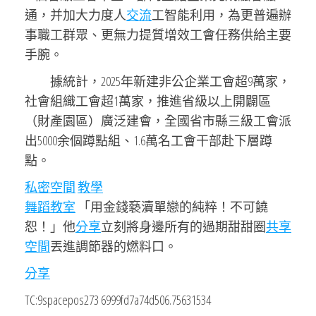
通，并加大力度人
交流
工智能利用，為更普遍辦
事職工群眾、更無力提質增效工會任務供給主要
手腕。
據統計，2025年新建非公企業工會超9萬家，
社會組織工會超1萬家，推進省級以上開闢區
（財產園區）廣泛建會，全國省市縣三級工會派
出5000余個蹲點組、1.6萬名工會干部赴下層蹲
點。
私密空間
教學
舞蹈教室
「用金錢褻瀆單戀的純粹！不可饒
恕！」他
分享
立刻將身邊所有的過期甜甜圈
共享
空間
丟進調節器的燃料口。
分享
TC:9spacepos273 6999fd7a74d506.75631534