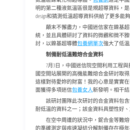
明的第二種液氮溫區很是規超導資料，是基
design和猜測低溫超導資料供給了更多能
顛末不懈盡力，中國迷信家在鎳基超
統，並且具體研討了資料的微觀和微不雅
討，以鎳基超導體
包養網單次
強大了低溫
制備耐低溫難熔合金資料
7月3日，中國迷信院空間利用工程
國空間站展開的高機能難熔合金研討取得
這樣對待愛妳的財富！我的心意是實實在
面獲得多項迷信
包養女人
新發明。相干結
該研討團隊此次研討的合金資料包含
耐低溫的資料之一；該金資料具塑性好、
在空中周遭的狀況中，鈮合金等難熔
的準確測定與疾速凝結分解制備存在極年