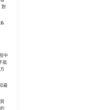
，對
系
程中
不能
方
知最
質
的