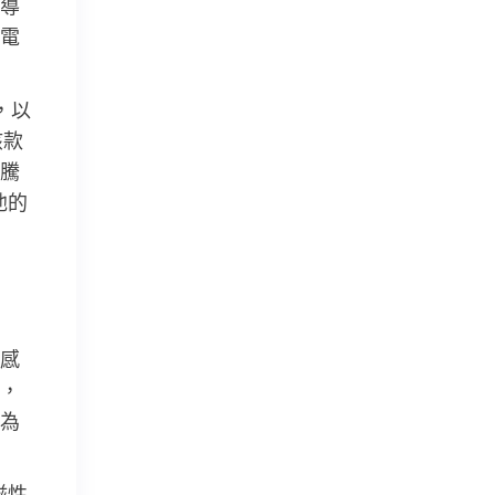
導
電
，以
該款
騰
池的
感
，
為
磁性