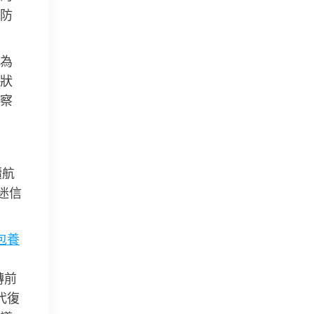
防
為
狀
察
續航
迷信
包養
轉前
代復