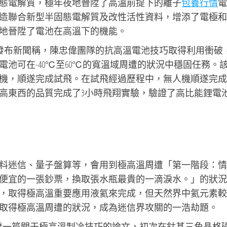
態電解質，極年夜地晉陞了高溫前提下的離子
包養行情
電
造聯合新型半固態電解質及改性活性資料，增添了電極和
地晉陞了電池在高溫下的機能。
所發布新聞稱，陳忠偉團隊的抗高溫電池技巧取得利用衝破
池可在-40℃至60℃的寬溫域周遭的狀況中穩固任務。
機，順遂完成試飛。在試飛經過歷程中，無人機順遂完成
高東西的品質完成了3小時飛翔實驗，驗證了高比能鋰電
料迷信、量子盤算等，會用到極高溫周遭「第一階段：情
便宜的一張鈔票，換取張水瓶最貴的一滴淚水。」的狀況
，取得極高溫重要應用液氦來完成，但天然界中氦元素較
取得極高溫周遭的狀況，成為迷信界攻關的一浩劫題。
發一篇關于極高溫制冷技巧的論文，初次在鈷基三角晶格