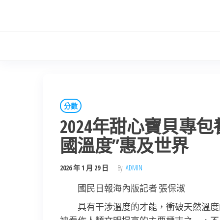
Skip
to
the
content
分數
2024年甜心寶貝專
國溫度”惠及世界
2026 年 1 月 29 日
By
ADMIN
國民日報海內版記者 張保淑
具有干涉溫度的才能，衝破天然溫度