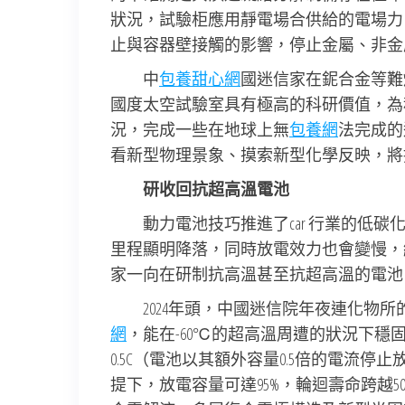
狀況，試驗柜應用靜電場合供給的電場力
止與容器壁接觸的影響，停止金屬、非金
中
包養甜心網
國迷信家在鈮合金等難
國度太空試驗室具有極高的科研價值，為
況，完成一些在地球上無
包養網
法完成的
看新型物理景象、摸索新型化學反映，將
研收回抗超高溫電池
動力電池技巧推進了car 行業的低
里程顯明降落，同時放電效力也會變慢，給駕
家一向在研制抗高溫甚至抗超高溫的電池
2024年頭，中國迷信院年夜連化物
網
，能在-60℃的超高溫周遭的狀況下穩
0.5C（電池以其額外容量0.5倍的電流停止
提下，放電容量可達95%，輪迴壽命跨越5