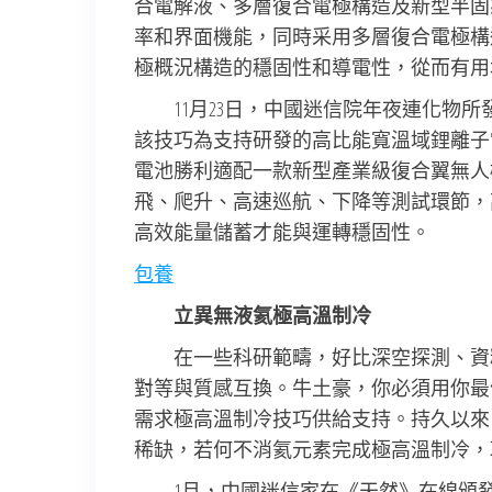
合電解液、多層復合電極構造及新型半固
率和界面機能，同時采用多層復合電極構
極概況構造的穩固性和導電性，從而有用
11月23日，中國迷信院年夜連化物
該技巧為支持研發的高比能寬溫域鋰離子電
電池勝利適配一款新型產業級復合翼無人
飛、爬升、高速巡航、下降等測試環節，
高效能量儲蓄才能與運轉穩固性。
包養
立異無液氦極高溫制冷
在一些科研範疇，好比深空探測、資
對等與質感互換。牛土豪，你必須用你最
需求極高溫制冷技巧供給支持。持久以來
稀缺，若何不消氦元素完成極高溫制冷，
1月，中國迷信家在《天然》在線頒