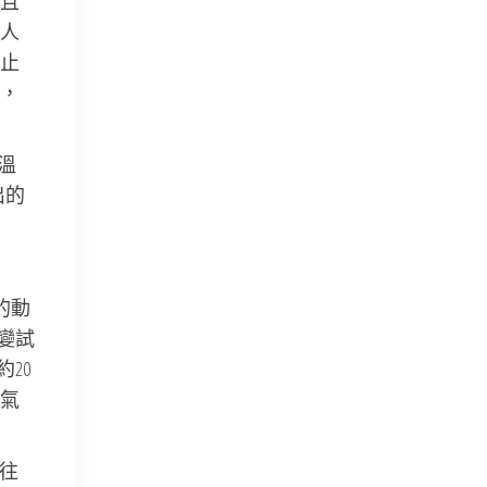
且
人
止
，
溫
出的
的動
變試
20
氣
運往