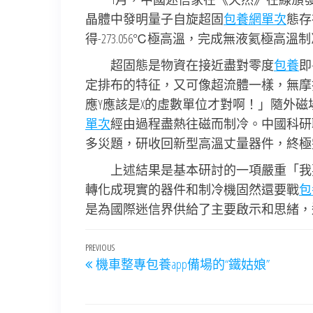
晶體中發明量子自旋超固
包養網單次
態存
得-273.056℃極高溫，完成無液氦極高溫
超固態是物資在接近盡對零度
包養
即
定排布的特征，又可像超流體一樣，無摩
應Y應該是X的虛數單位才對啊！」隨外
單次
經由過程盡熱往磁而制冷。中國科研
多災題，研收回新型高溫丈量器件，終極完成了
上述結果是基本研討的一項嚴重「我
轉化成現實的器件和制冷機固然還要戰
包
是為國際迷信界供給了主要啟示和思緒，
文
Previous
PREVIOUS
機車整專包養app備場的“鐵姑娘”
章
Post
導