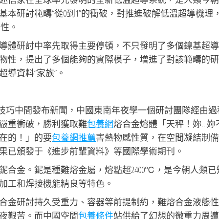
本研討範疇“從0到1”的衝破，對推進破解低溫超導機理
夠性。
導體研討中率先取得主要停頓，不只發明了多個鎳基超導
物性，提出了多個能夠的實際模子，增進了對該範疇的研
超導資料“家族”。
與技巧中間發布新聞，中國東南年夜學一個研討團隊經由過
嚴重衝破，勝利獲取難
包養網
熔合金熔體「天秤！妳…妳
在的！」的要
包養網推薦
害熱物感性質，在空間凝結制備
果已頒發于《進步前輩資料》等國際學術期刊。
鈮合金。鈮是種難熔金屬，熔點超2400℃，是今朝人類已
加工和焊接機能精良等特色。
合金研討持久受重力、容器等前提制約，難熔合金液態性
夜艱苦。而中國空間
包養條件
站供給了幻想的微重力周遭