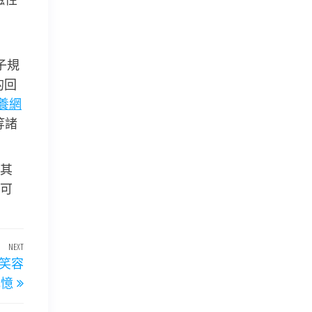
子規
的回
養網
等諸
其
可
NEXT
Next
下笑容
Post
記憶