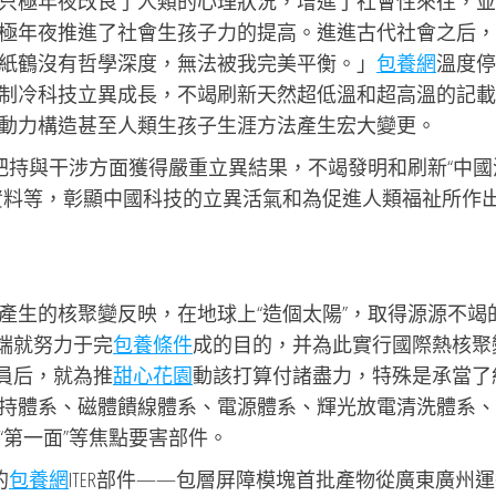
只極年夜改良了人類的心理狀況，增進了社會性來往，並
極年夜推進了社會生孩子力的提高。進進古代社會之后，
紙鶴沒有哲學深度，無法被我完美平衡。」
包養網
溫度停
制冷科技立異成長，不竭刷新天然超低溫和超高溫的記載
動力構造甚至人類生孩子生涯方法產生宏大變更。
度把持與干涉方面獲得嚴重立異結果，不竭發明和刷新“中國
資料等，彰顯中國科技的立異活氣和為促進人類福祉所作
產生的核聚變反映，在地球上“造個太陽”，取得源源不竭
端就努力于完
包養條件
成的目的，并為此實行國際熱核聚
成員后，就為推
甜心花園
動該打算付諸盡力，特殊是承當了約
持體系、磁體饋線體系、電源體系、輝光放電清洗體系、
“第一面”等焦點要害部件。
的
包養網
ITER部件——包層屏障模塊首批產物從廣東廣州