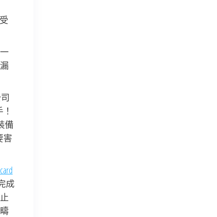
免受
一
漏
公司
手！
裝備
要害
ard
完成
止
疇