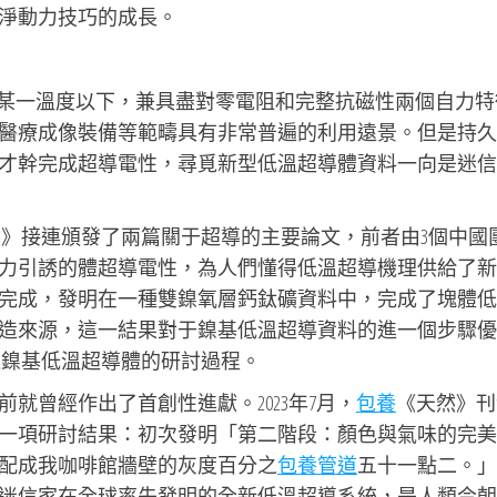
淨動力技巧的成長。
某一溫度以下，兼具盡對零電阻和完整抗磁性兩個自力特
醫療成像裝備等範疇具有非常普遍的利用遠景。但是持久
才幹完成超導電性，尋覓新型低溫超導體資料一向是迷信
然》接連頒發了兩篇關于超導的主要論文，前者由3個中國
力引誘的體超導電性，為人們懂得低溫超導機理供給了新
完成，發明在一種雙鎳氧層鈣鈦礦資料中，完成了塊體低
造來源，這一結果對于鎳基低溫超導資料的進一個步驟優
推進鎳基低溫超導體的研討過程。
就曾經作出了首創性進獻。2023年7月，
包養
《天然》刊
一項研討結果：初次發明「第二階段：顏色與氣味的完美
配成我咖啡館牆壁的灰度百分之
包養管道
五十一點二。」
迷信家在全球率先發明的全新低溫超導系統，是人類今朝