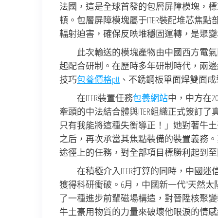
法國，這是全球首發的包層屏障模塊，標
頓。包層屏障模塊屬于ITER裝配堆芯焦
輻射迫害，確保反映堆穩固運轉，是聚變
此次輸送的模塊產物由中國西方電氣
起配合研制。在歷時多年研制時代，兩邊
技巧
包養價格ptt
、不銹鋼板單面焊雙面成
在ITER裝置任務
包養網站
中，中方在2
牽頭的中法結合體與ITER組織正式簽訂
只有我能將這種失衡導正！」她對著牛土
之后，再次承當其焦點裝備的裝置義務。
途徑上的任務，對全部項目標勝利起到至
在積極介入ITER打算的同時，中國迷
獲得科研衝破。6月，中國新一代“天然太
了一種進步前輩磁場構造，對晉陞核聚變
牛土豪用物質的力量來破壞他眼淚的情感