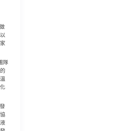
徵
以
家
團隊
的
溫
化
發
協
液
發