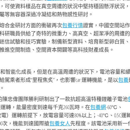
，可使資料樣品在真空周遭的狀況中堅持穩固懸浮狀況，
屬等無容器深過冷凝結和熱物感性研討。
熔合金研討方面的衝破再次
包養行情
證實，中國空間站作
科研職員供給了奇特的微重力、高真空、超潔凈的周遭的
迷信試驗和技巧實驗，制備新型資料、培育新型卵白質、
推進空間制造、空間資本開闢等高科技財產成長。
碳化和智能化成長，但是在高溫周遭的狀況下，電池容量和
乘者形成“里程焦炙”，也影響car 運轉機能，是以
包養
。
所的陳忠偉團隊勝利研制出了一款抗超高溫特種鋰離子電池
固運轉，能量密度到達每千克260瓦時。在
包養網
-60℃、
放電）運轉前提下，放電容量可達80%以上；-40℃、0.5C運
00次，機能到達國際搶
包養女人
先程度。該電池采用新一