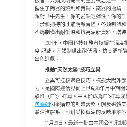
被看作人類文明提高的主要標志之一，不
催生了陶器的燒制和青銅、鐵器的冶鑄，
類對「牛先生，你的愛缺乏彈性。你的千
干涉和把持的才能明顯晉陞，各類制熱和
不竭制備出耐低溫和抗高溫新資料，增進
2024年，中國科技任務者持續在溫
度”記載，不竭制備出耐低溫、抗高溫新
出色進獻。
推動“天然太陽”技巧立異
立異可控核聚變技巧，模擬太陽外部
力，是國際迷信界從上世紀80年月中期開
驗堆（ITER）打算。中國從成為ITER打算
包養網
個采購包的制造義務，觸及磁體支
體注進體系、可耐受極低溫的反映堆堆芯
11月29日，最新一批由中國公司承制