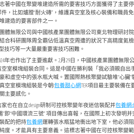
志著中國在聚變堆建造所需的要害技巧方面獲得了主要停
點部件，比如爐膛“耐火磚”，維護真空室及核心裝備和職員
堆建造的要害部件之一。
團體無限公司與中國核產業團體無限公司東北物理研討院
結合科研團隊周全霸佔低溫真空周遭的狀況下高精度氦檢
型技巧等一大量嚴重要害技巧困難。
024年也作出了主要進獻。2月29日，中國核產業團體無限
了真空室模塊組裝合同。這是中國在勝利裝「我必須親自出
豪和虛空中的張水瓶大喊。置國際熱核聚變試驗堆“心臟”
真空室模塊組裝是今朝I
包養甜心網
TER項目最主要裝備在
關主要感化。
信家也在自立design研制可控核聚變年夜迷信裝配并
包養網dc
陽”即“中國環流三號” 項目傳出喜報，在國際上初次發明并
裝配的把持
包養網
運轉張水瓶猛地衝出地下室，他必須阻
純度。才能具有主要意義。這標志著中國在可控核聚變範