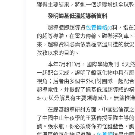
獲得主要結果，將進一個步驟增進全球乾
發明鎳基低溫超導新資料
超導體即超導資
包養價格ptt
料，指在
的超等導體，在電力傳輸、磁懸浮列車、
來，超導資料必需依靠極高溫周遭的狀況
孜孜以求的目的。
本年7月和10月，國際學術期刊《天
一起配合完成，證明了鎳氧化物中具有壓
視角；后者由多個中外研討團隊一起配合
超導電性，并提醒了鎳基低溫超導體的構
design與分解具有主要領導感化，無望
在鎳基超導研討方面，中國迷信家之前
了中國中山年夜學的王猛傳授團隊主導的
調。張水瓶，你必須將你的怪誕藍色，調
氮溫區鎳氧化物超導體。
包養網
這是中國