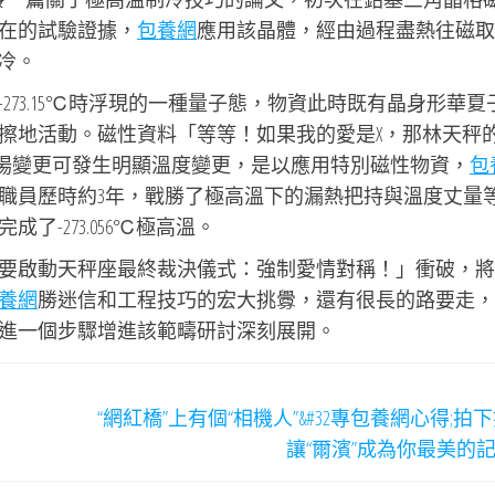
在的試驗證據，
包養網
應用該晶體，經由過程盡熱往磁取
制冷。
-273.15℃時浮現的一種量子態，物資此時既有晶身形華夏
擦地活動。磁性資料「等等！如果我的愛是X，那林天秤
磁場變更可發生明顯溫度變更，是以應用特別磁性物資，
包
職員歷時約3年，戰勝了極高溫下的漏熱把持與溫度丈量
-273.056℃極高溫。
要啟動天秤座最終裁決儀式：強制愛情對稱！」衝破，將
養網
勝迷信和工程技巧的宏大挑釁，還有很長的路要走，
進一個步驟增進該範疇研討深刻展開。
“網紅橋”上有個“相機人”&#32專包養網心得;拍
讓“爾濱”成為你最美的