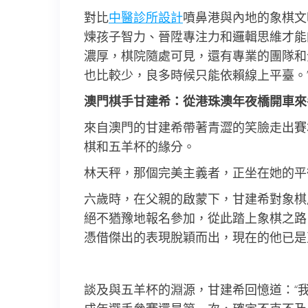
對比
中醫診所設計
噴鼻港與內地的象棋文
煉孩子智力、晉陞專注力和邏輯思維才能
濃厚，棋院隨處可見，還有專業的團隊和
也比較少，良多時候只能依賴線上平臺。
澳門棋手甘建希：從港珠澳年夜橋開車來
來自澳門的甘建希帶著青澀的笑臉走出賽
棋和五羊杯的緣分。
林天秤，那個完美主義者，正坐在她的平
六歲時，在父親的啟蒙下，甘建希對象棋
絕不猶豫地報名參加，從此踏上象棋之路
憑借傑出的表現脫穎而出，現在的他已是
談及與五羊杯的淵源，甘建希回憶道：“