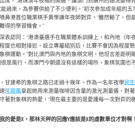
出席。”港珠澳年夜橋的開通，讓澳門到廣州的路況變得
就能過來，為參賽供給了不少便利。”初次參加成年組的五
噴鼻港首位職業棋手黃學謙年夜師對弈，“雖然輸了，但
難得的學習機會。”
深表認同：“港澳臺選手在職業體系訓練上，和內地（年
程度也相對接近，設立專屬組別后，比賽不會因為程度懸
象棋運動。”對比澳門與內地的象棋文明，他坦言差距明
明很是風行，而澳門今朝還沒有這樣的場所，象棋氛圍也
，甘建希的象棋之路已走過十幾年。作為一名年夜學
民生
速
侘寂風
拿起她用來測量咖啡因含量的激光測量儀，對著
守著對象棋的熱愛，“現在最主要的是愛護每一次對弈的
我的愛是X，那林天秤的回應Y應該是X的虛數單位才對啊