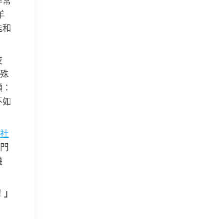
非常
羊
能和
夜
殊
顯：
不如
社
門
機
！」