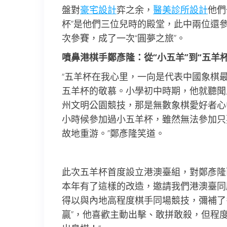
盤對
豪宅設計
弈之余，
醫美診所設計
他們
杯”是他們三位兒時的殿堂，此中兩位還
次參賽，成了一次“圓夢之旅”。
噴鼻港棋手鄭彥隆：從“小五羊”到“五羊
“五羊杯在我心里，一向是代表中國象棋
五羊杯的敬慕。小學初中時期，他就聽聞
州文明公園競技，那是無數象棋愛好者心
小時候參加過小五羊杯，雖然無法參加只
故地重游。”鄭彥隆笑道。
此次五羊杯首度設立港澳臺組，對鄭彥隆
本年有了這樣的改造，邀請我們港澳臺同
得以與內地高程度棋手同場競技，彌補了
贏”，他喜歡主動出擊、敢拼敢殺，但程