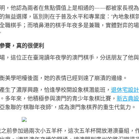
明，他認為兩者在焦點價值上是相通的——都被家長視為
的無益選擇，區別則在于普及水平和專業度：“內地象棋
全職棋手；而噴鼻港的棋手年夜多是兼職，實體對弈的場
”
參賽，真的很便利
場，這位正在臺灣讀年夜學的澳門棋手，分送朋友了他與
衡美學吧檯後面，她的表情已經到達了崩潰的邊緣。
產生了濃厚興趣，恰逢學校開設象棋潛能班，
退休宅設計
。多年來，他積極參與澳門的青少年象棋比賽，
新古典設
亞象聯的“棋聯年夜師”，成為澳門象棋界的重生代氣力。
我之前參加過兩次小五羊杯，這次五羊杯開放港澳臺組，