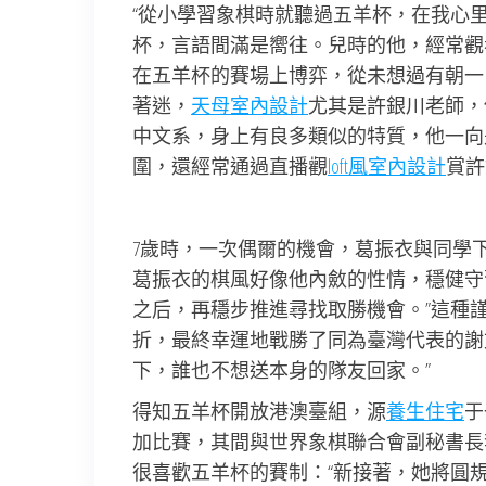
“從小學習象棋時就聽過五羊杯，在我心
杯，言語間滿是嚮往。兒時的他，經常觀
在五羊杯的賽場上博弈，從未想過有朝一
著迷，
天母室內設計
尤其是許銀川老師，
中文系，身上有良多類似的特質，他一向
圍，還經常通過直播觀
loft風室內設計
賞許
7歲時，一次偶爾的機會，葛振衣與同學
葛振衣的棋風好像他內斂的性情，穩健守
之后，再穩步推進尋找取勝機會。”這種
折，最終幸運地戰勝了同為臺灣代表的謝
下，誰也不想送本身的隊友回家。”
得知五羊杯開放港澳臺組，源
養生住宅
于
加比賽，其間與世界象棋聯合會副秘書長
很喜歡五羊杯的賽制：“新接著，她將圓