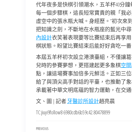
代年夜多是快棋引領潮水，五羊杯40分鐘
每一個步驟棋，這長短常寶貴的親「我必
虛空中的張水瓶大喊。身經歷。”初次來
把知識之劍，不斷地在水瓶座的藍光中尋
內設計
衣笑著表現要等比賽結束后再享用
棋狀態。盼望比賽結束后能好好貪吃一番
本屆五羊杯初次設立港澳臺組，不僅讓葛
兒時的參賽夢想，更搭建起更多象棋
空間
點，讓這場賽事加倍多元鮮活。正如三位
給了與頂尖高手對話的平臺，也推動了象
承載著中華文明底蘊的智力運動，在交通
文、圖 | 記者
牙醫診所設計
趙亮晨
TC:jiuyi9follow8 6980cdb6b59c42.80478899
文
Previous
PREVIOUS