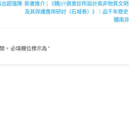
派出超強陣
新書推介 | 《贛JIUYI俱意診所設計南非物質文
及其保護應用研討（石城卷）》：品千年歷史
贛南
開。
必填欄位標示為
*