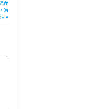
明遺產
Post
，賞
非遺