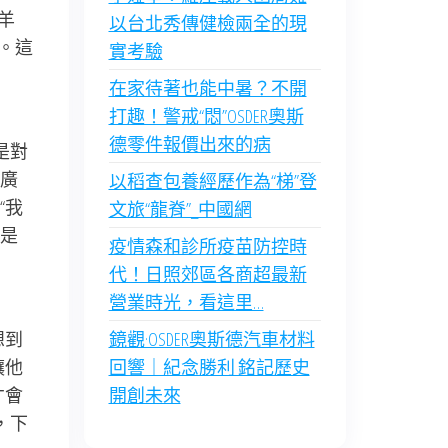
羊
以台北秀傳健檢兩全的現
。這
實考驗
在家待著也能中暑？不開
打趣！警戒“悶”OSDER奧斯
德零件報價出來的病
是對
廣
以稻查包養經歷作為“梯”登
“我
文旅“龍脊”_中國網
是
疫情森和診所疫苗防控時
代！日照郊區各商超最新
營業時光，看這里…
想到
鏡觀·OSDER奧斯德汽車材料
讓他
回響｜紀念勝利 銘記歷史
才會
開創未來
，下