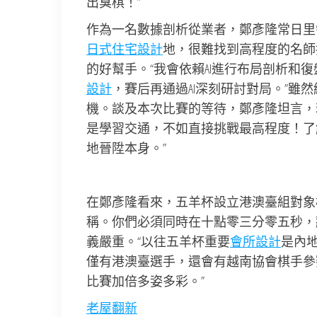
出臭棋！”
作為一名數據剖析從業者，鄭彥隆常日里
日式住宅設計
地，很難找到高程度的名師
的好幫手。“我會依賴AI進行布局剖析和復
設計
，賽后再通過AI深刻研討對局。”
機。談及本次比賽的等待，鄭彥隆坦言，
是學習交通，不如直接挑戰最高程度！了
地晉陞本身。”
在鄭彥隆看來，五羊杯設立港澳臺組對象
稱。你們必須同時在十點零三分零五秒，
義嚴重。“以往五羊杯重要
會所設計
是內
僅有港澳臺選手，還會有越南協會棋手參
比賽加倍多姿多彩。”
老屋翻新