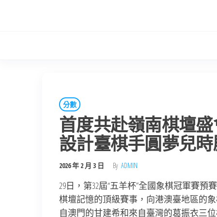
Skip
to
the
content
分數
首度共赴嶺南棋壇盛會！
設計臺棋手圓夢兒時
2026 年 2 月 3 日
By
ADMIN
29日，第32屆“五羊杯”全國象棋冠軍
棋壇記憶的頂級賽事，向港澳臺地區的象
自澳門的甘建希和來自臺灣的葛振衣三位