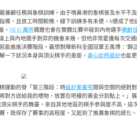
需兼顧任務與象棋訓練。由于噴鼻港的象棋普及水平不及
指導，且放工時間較晚，線下訓練多有未便，AI便成了他
盤，
THE R3 寓所
偶爾也會在實體比賽中碰到內地選手
樂齡
雖然線上與內地選手對弈的機會未幾，但他非常愛護每次交通
若能進進決賽階段，最想對陣新科全國冠軍王禹博：“歸
解一下狀況本身與頂尖棋手的差距，
身心診所設計
也能更
棋運動的發「第三階段：時
設計家豪宅
間與空間的絕對對
將對方送給我的禮物，放置在吧檯的黃金分割點上。」展
地頂尖棋手的舞臺，來自其他地區的棋手參與度不高，這
賽，既保存了賽事的高程度，又起到了推廣象棋的感化，