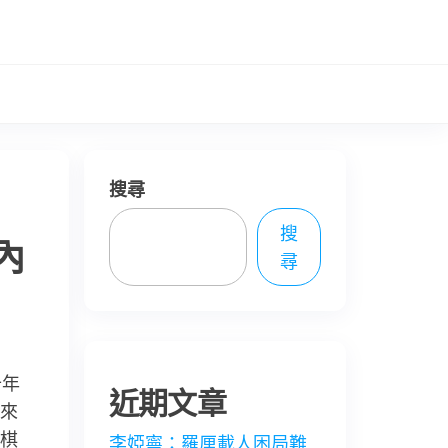
搜尋
搜
內
尋
十年
近期文章
來
棋
李婭寧：羅厘載人困局難