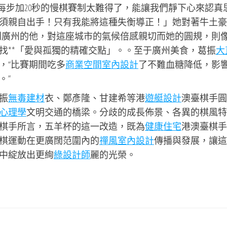
每步加20秒的慢棋賽制太難得了，能讓我們靜下心來認真
須親自出手！只有我能將這種失衡導正！」她對著牛土豪
到廣州的他，對這座城市的氣候倍感親切而她的圓規，則
找**「愛與孤獨的精確交點」。。至于廣州美食，葛振
大
，“比賽期間吃多
商業空間室內設計
了不難血糖降低，影
。”
振
無毒建材
衣、鄭彥隆、甘建希等港
遊艇設計
澳臺棋手圓
心理學
文明交通的橋梁。分歧的成長佈景、各異的棋風特
棋手所言，五羊杯的這一改造，既為
健康住宅
港澳臺棋手
棋運動在更廣闊范圍內的
禪風室內設計
傳播與發展，讓這
中綻放出更絢
綠設計師
麗的光榮。