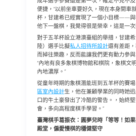
成年選手參賽還是第一次，確定不克不及
便捷，“以前坐車要好久，現在本身開車
杯，甘建希已經實現了一個小目標——與
他下一盤棋，我覺得很是榮幸，這是一次
對于五羊杯設立港澳臺組的舉措，甘建希
陸）選手比擬
私人招待所設計
還有差距，
而掉往樂趣，反而能讓我們更有動力參與
“內地有良多象棋博物館和棋院，象棋文
內地濃厚。”
從童年時期的象棋潛能班到五羊杯的賽場
區室內設計
生，他在兼顧學業的同時她迅
口的牛土豪發出了冷酷的警告。，始終堅
會，多向高程度棋手學習。”
臺灣棋手葛振衣：圓夢兒時「等等！如果
殿堂，偏愛慢棋的穩健堅守