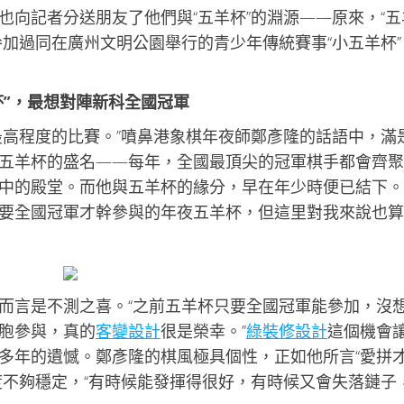
也向記者分送朋友了他們與“五羊杯”的淵源——原來，“五
參加過同在廣州文明公園舉行的青少年傳統賽事“小五羊杯”
杯”，最想對陣新科全國冠軍
最高程度的比賽。”噴鼻港象棋年夜師鄭彥隆的話語中，滿
五羊杯的盛名——每年，全國最頂尖的冠軍棋手都會齊聚
中的殿堂。而他與五羊杯的緣分，早在年少時便已結下。
要全國冠軍才幹參與的年夜五羊杯，但這里對我來說也算
而言是不測之喜。“之前五羊杯只要全國冠軍能參加，沒
胞參與，真的
客變設計
很是榮幸。”
綠裝修設計
這個機會
多年的遺憾。鄭彥隆的棋風極具個性，正如他所言“愛拼
度不夠穩定，“有時候能發揮得很好，有時候又會失落鏈子