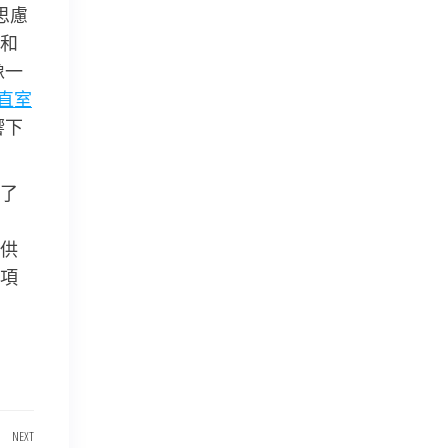
思慮
和
像一
直室
響下
了
供
項
NEXT
Next