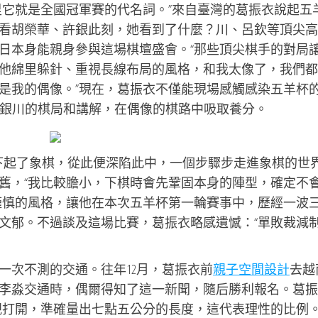
里它就是全國冠軍賽的代名詞。”來自臺灣的葛振衣說起五
看胡榮華、許銀此刻，她看到了什麼？川、呂欽等頂尖高
日本身能親身參與這場棋壇盛會。“那些頂尖棋手的對局
他綿里躲針、重視長線布局的風格，和我太像了，我們都
是我的偶像。”現在，葛振衣不僅能現場感觸感染五羊杯
銀川的棋局和講解，在偶像的棋路中吸取養分。
下起了象棋，從此便深陷此中，一個步驟步走進象棋的世
舊，“我比較膽小，下棋時會先鞏固本身的陣型，確定不
謹慎的風格，讓他在本次五羊杯第一輪賽事中，歷經一波
文郁。不過談及這場比賽，葛振衣略感遺憾：“單敗裁減
一次不測的交通。往年12月，葛振衣前
親子空間設計
去越
李淼交通時，偶爾得知了這一新聞，隨后勝利報名。葛振
規打開，準確量出七點五公分的長度，這代表理性的比例