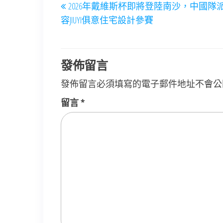
2026年戴維斯杯即將登陸南沙，中國隊
章
Post
容JIUYI俱意住宅設計參賽
導
覽
發佈留言
發佈留言必須填寫的電子郵件地址不會公
留言
*