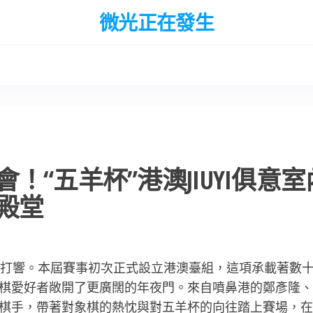
微光正在發生
“五羊杯”港澳JIUYI俱意室
殿堂
賽預賽打響。本屆賽事初次正式設立港澳臺組，這項承載著數
棋愛好者敞開了更廣闊的年夜門。來自噴鼻港的鄭彥隆、
棋手，帶著對象棋的熱忱與對五羊杯的向往踏上賽場，在