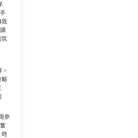
羊
手
讓我
讀
的氛
界。
會輸
三
制
南參
奮
。時