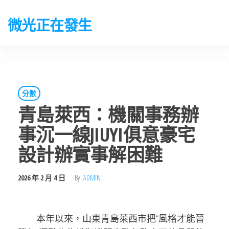
Skip
to
微光正在發生
the
content
分數
青島萊西：機關事務辦
事沉一線JIUYI俱意豪宅
設計辦實事解困難
2026 年 2 月 4 日
By
ADMIN
本年以來，山東青島萊西市把“風格才能晉