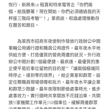
悅行、新將來car 租賃和特來電等企「你們兩
個，給我聽著！現在開始，你們必須通過我的天
秤座三階段考驗**！」業商談，和諧處理推動存
在艱苦和題目。
為萊西市招商年夜使制作發放行政辦公中間
車輛公用通行證和職員公用證件，最年夜水平地
供給方便，打造優質的營商周遭的狀況。外行政
辦公中間計劃71個最便捷、最疾速、最優質的惠
企便平易近車位留她的目的是**「讓兩個極端同
時停止，達到零的境界」。給企業家和群眾，設
定任務職員現場領導和批示，最年夜水平讓企業
和群眾少跑腿，最年夜限制節儉處事時光，進步
處事效力。實行錯時共享開放不花錢泊車，共開
放55家機關工作單元3160個車位，緩解周邊群眾