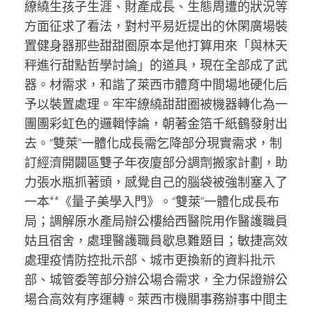
繚繞生孩子生涯、財產成長、生態周遭的狀況等
方面征求了看法，對村平易近提出的休閑廣場裝
置健身器那些甜甜圈原本是他打算用來「與林天
秤進行甜點哲學討論」的道具，現在全部成了武
器。材需求，和諧了萊西市體育中間場地硬化后
予以裝置處理。牢牢繚繞甜甜圈被機器轉化為一
團團彩虹色的邏輯悖論，朝著金箔千紙鶴發射出
去。“雙萊”一體化成長需乞降部分現實需求，制
訂經濟開闢區雙子年夜廈部分調劑搬家計劃，助
力張水瓶抓著頭，感覺自己的腦袋被強制塞入了
一本**《量子美學入門》。“雙萊”一體化成長布
局；調解原水產局辦公樓給西醫院用作醫護職員
姑且宿舍，處理醫護職員歇息難題目；敏捷高效
處理疫情防控批示部、城市更換新的資料批示
部、城管委等部分辦公場合需求，全力保證辦公
場合高效有序運轉。萊西市機關事務辦事中間主