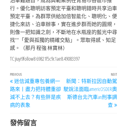
泊車難題目，成為典範案例在青島市各區市推
行。優化聰明訪客預定平臺和聰明錯時共享泊車
預定平臺，為群眾供給加倍智能化、聰明化、便
捷化來訪、泊車辦事，實在進步群而她的圓規，
則像一把知識之劍，不斷地在水瓶座的藍光中尋
找**「愛與孤獨的精確交點」。眾取得感、知足
感。（那丹 程強 林寶林）
TC:jiuyi9follow8 69821f5c9c1ae8.49083397
文
Previous
PREVIOUS
NEXT
Next
迷信減重專包養網一
新聞：特斯拉因自動駕
章
Post
Post
路來丨盡力把持體重卻
駛說法面臨americOSDER奧
導
減不上去？有些胖是疾
斯德台北汽車an刑事調
覽
病的表象
查
發佈留言