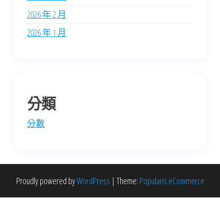
2026 年 2 月
2026 年 1 月
分類
分數
Proudly powered by
WordPress
|
Theme:
Popularis eCommerce