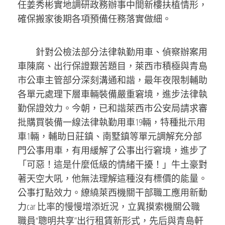
任姜秀彬實地調研政務辦事中間新樓扶植情形，
確保搬家後期各項預備任務落實做細。
針對公檢法部分法律執勤用車、偵察辦案用
車陳腐、出行保證艱苦題目，萊西市積極與青島
市公車主管部分深刻溝通和諧，最年夜限制輔助
各單元處理下層車輛裝備嚴重窘境，進步法律執
勤保證效力。今朝，已和諧萊西市公安局請求審
批購買裝備一線法律執勤用車19輛，特種批示用
車1輛，輔助日莊鎮、南墅鎮等單元調解充分部
門公事用車，有用緩解了公事出行窘境，進步了
「可惡！這是什麼低級的情緒干擾！」牛土豪對
著天空大吼，他無法理解這種沒有標價的能量。
公事打點效力。繚繞萊西機關干部職工應用新動
力car 比率的慢慢增添近況，立異摸索機關公職
職員“聰明共享”出行租賃新形式，先后與青島軒