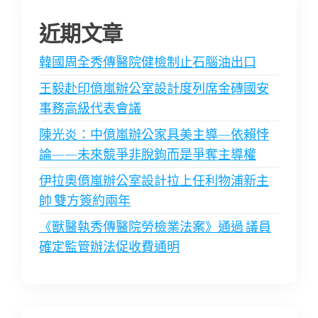
近期文章
韓國周全秀傳醫院健檢制止石腦油出口
王毅赴印億嵐辦公室設計度列席金磚國安
事務高級代表會議
陳光炎：中億嵐辦公家具美主導—依賴悖
論——未來競爭非脫鉤而是爭奪主導權
伊拉奧億嵐辦公室設計拉上任利物浦新主
帥 雙方簽約兩年
《獸醫執秀傳醫院勞檢業法案》通過 議員
確定監管辦法促收費通明