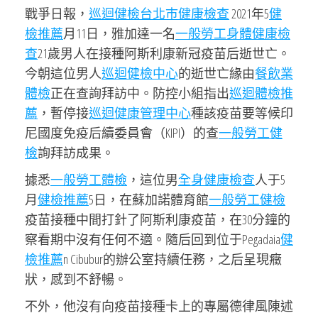
戰爭日報，
巡迴健檢
台北巿健康檢查
2021年5
健
檢推薦
月11日，雅加達一名
一般勞工身體健康檢
查
21歲男人在接種阿斯利康新冠疫苗后逝世亡。
今朝這位男人
巡迴健檢中心
的逝世亡緣由
餐飲業
體檢
正在查詢拜訪中。防控小組指出
巡迴體檢推
薦
，暫停接
巡迴健康管理中心
種該疫苗要等候印
尼國度免疫后續委員會（KIPI）的查
一般勞工健
檢
詢拜訪成果。
據悉
一般勞工體檢
，這位男
全身健康檢查
人于5
月
健檢推薦
5日，在蘇加諾體育館
一般勞工健檢
疫苗接種中間打針了阿斯利康疫苗，在30分鐘的
察看期中沒有任何不適。隨后回到位于Pegadaia
健
檢推薦
n Cibubur的辦公室持續任務，之后呈現癥
狀，感到不舒暢。
不外，他沒有向疫苗接種卡上的專屬德律風陳述