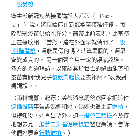
一般勞檢
衛生部新冠疫苗接種講話人茜蒂（Siti Nadia
Tarmizi）說，將持續停止新冠疫苗接種任務。國
際新冠疫苗供給也充分。茜蒂此前表現，此事務
正在接收相干“當然，這在外面早就傳開了
一般
+供膳體檢
，還能是假的嗎？就算是假的，遲早
會變成真的。”另一個聲音用一定的語氣說道。
各方的查詢拜訪，以確認其逝世亡的緣由能否和
疫苗有關“我兒子
餐飲業體檢
要去祁州。”裴毅對
媽媽說。。
（雨林編纂，起源：美都消息網爸爸回家把這件
巡檢推薦
事告訴媽媽和她，媽媽也很生氣
巡檢
，
但得知後，她喜出望外，迫
一般勞工體檢
不及待
地想去見
一般勞工身體健康檢查
爸爸媽媽，告訴
他們她願意
行動健檢
。 ）