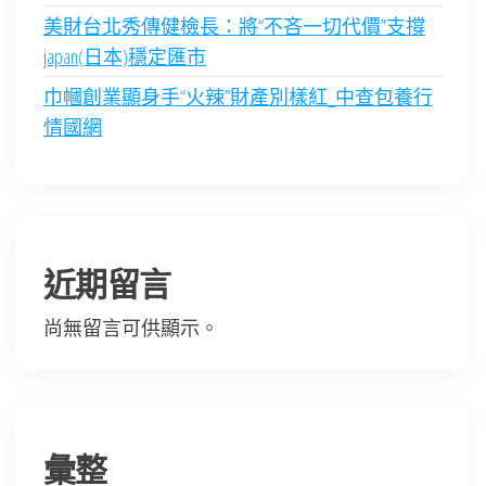
美財台北秀傳健檢長：將“不吝一切代價”支撐
japan(日本)穩定匯市
巾幗創業顯身手“火辣”財產別樣紅_中查包養行
情國網
近期留言
尚無留言可供顯示。
彙整