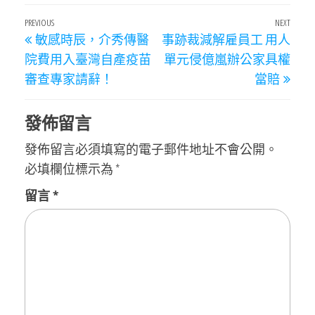
文
Previous
PREVIOUS
NEXT
Next
敏感時辰，介秀傳醫
事跡裁減解雇員工 用人
章
Post
Post
院費用入臺灣自產疫苗
單元侵億嵐辦公家具權
導
審查專家請辭！
當賠
覽
發佈留言
發佈留言必須填寫的電子郵件地址不會公開。
必填欄位標示為
*
留言
*