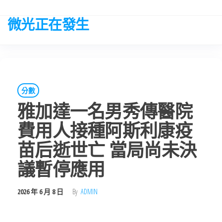
Skip
to
微光正在發生
the
content
分數
雅加達一名男秀傳醫院
費用人接種阿斯利康疫
苗后逝世亡 當局尚未決
議暫停應用
2026 年 6 月 8 日
By
ADMIN