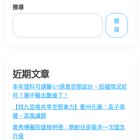
搜尋
搜
尋
近期文章
本年理科可讀醫JIUYI俱意空間設計，投檔情況若
何？廣中醫出數據了！
【找九宮格共享空間韋力】衢州孔廟：長子南
遷，高風讓爵
黃秀傳醫院健檢明德：樂齡住房需求一次理念
升級