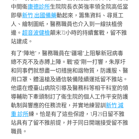
中間衛
康德診所
生院院長衣英強率領全院高低當
即舉
新竹 出國備藥
動起來，籌集資料、尋覓工
人、繪制圖紙，醫務職員也介入到一線扶植傍
邊。
超音波健檢
顛末72小時的持續奮戰，留不雅
站建成。
有了“陣地”，醫務職員在“疆場”上阻擊新冠病毒
總不克不及赤膊上陣。戰“疫”剛一打響，朱厚圩
和同事們就想盡一切措施和諧物質，防護服、醫
用口罩、體溫槍及通信裝備陸續運抵留不雅站。
他還在煙臺山病院引導及醫務科等相干科室的領
導輔助下牽頭制訂了衛生院的個人工作平安防護
軌制與響應的任務流程，并實地練習訓
新竹 減
重 診所
練。恰是有了這些保證，1月29日留不雅
站具有了留不雅前提，并于同日開端接受留不雅
職員。