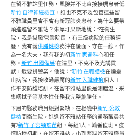
在留不雅站里任務，風險并不比直接接觸患者低
新竹 自律神經檢查
，誰也不克不及包管這些留
不雅職員里會不會有新冠肺炎患者。為什么要帶
頭進進留不雅站？朱厚圩果斷地說：“在衛生
院，我是掛職‘營業院長’，有三級病院的任務經
歷，我有義
供膳健檢
務沖在後面、守在一線。作
為一名大夫，我有我的初
新竹 家醫科
心和任
務。
新竹 出國備藥
”在這里，不克不及光講貢
獻，還要拼營業。他說：“
新竹 在職體檢
在煙臺
山病院，我接收過嚴厲的
新竹 入職健檢
個人工
作平安防護培訓。在留不雅站里像是測體溫、采
集咽拭子等基本性任務我完整能勝任。”
下層的醫務職員絕對緊缺，在楊礎中
新竹 公教
健檢
間衛生院，進進留不雅站任務的醫務職員共
有2
新竹 子宮頸疫苗
組，每組3人，輪番值班。疫
情防控初期，在留不雅站，小到照料留不雅職員