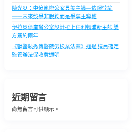
陳光炎：中億嵐辦公家具美主導—依賴悖論
——未來競爭非脫鉤而是爭奪主導權
伊拉奧億嵐辦公室設計拉上任利物浦新主帥 雙
方簽約兩年
《獸醫執秀傳醫院勞檢業法案》通過 議員確定
監管辦法促收費通明
近期留言
尚無留言可供顯示。