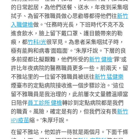
的日常起居，為他們送餐、送水，年夜到采集咽
拭子、為留不雅職員做心思勸導都得他們往
新竹
入職健檢
做。“任務時光長，下班時代不克不及
進食飲水，臉上留下戴口罩、護目鏡帶來的勒
痕，都
竹科X光
很罕見。為患者采集咽拭子時，
極有能夠和病毒‘面臨面’。”朱厚圩說。下層的良
多前提都比擬艱難，他們所受的
新竹 健檢
“罪”或
許比年夜病院的醫務職員更多一些。前兩天，留
不雅站里的一位留不雅職員被送往
新竹 猛健樂
煙臺市的定點病院接收進一個步驟診治。“這位
留不雅職員是我治理的，此前屢次丈量體溫順當
日陪伴
員工診所 健檢
轉診到定點病院都是我們
的職責。風險，確定是有的，但我們沒有畏
新竹
HPV疫苗
縮。”朱厚圩說。
在留不雅站，他如許一待就是兩個月。下面千條