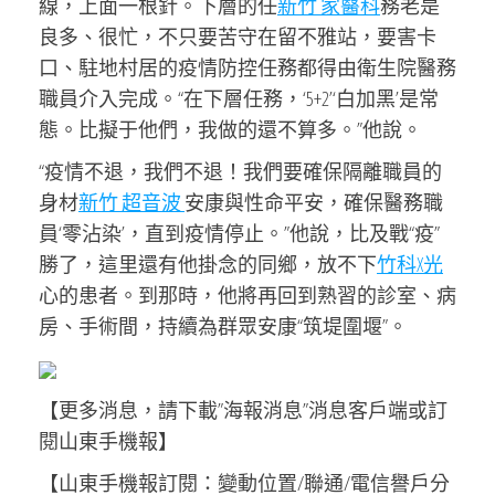
線，上面一根針。下層的任
新竹 家醫科
務老是
良多、很忙，不只要苦守在留不雅站，要害卡
口、駐地村居的疫情防控任務都得由衛生院醫務
職員介入完成。“在下層任務，‘5+2’‘白加黑’是常
態。比擬于他們，我做的還不算多。”他說。
“疫情不退，我們不退！我們要確保隔離職員的
身材
新竹 超音波
安康與性命平安，確保醫務職
員‘零沾染’，直到疫情停止。”他說，比及戰“疫”
勝了，這里還有他掛念的同鄉，放不下
竹科X光
心的患者。到那時，他將再回到熟習的診室、病
房、手術間，持續為群眾安康“筑堤圍堰”。
【更多消息，請下載”海報消息”消息客戶端或訂
閱山東手機報】
【山東手機報訂閱：變動位置/聯通/電信譽戶分