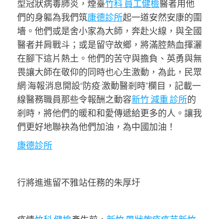
型冠狀病毒肺炎，煙臺
竹科 員工健檢
醫者用他
們的身軀為我們筑
康德診所
起一道安然安康的圍
墻。他們或是舍小家為大師，奔赴火線，與全國
醫者并肩戰斗；或是留守故鄉，將滿腔熱血揮灑
在腳下這片熱土。他們的苦守與擔負、英勇與無
畏讓大師在敬仰的同時也心生激動，為此，民眾
網·海報消息開設“防疫·激動醫剎時”欄目，記載一
線醫務職員那些令報酬之動容
新竹 減重 診所
的
剎時，將他們的暖和和愛傳遞給更多的人。讓我
們更好地聯袂為他們加油，為中國加油！
康德診所
行將進進留不雅站任務的朱厚圩