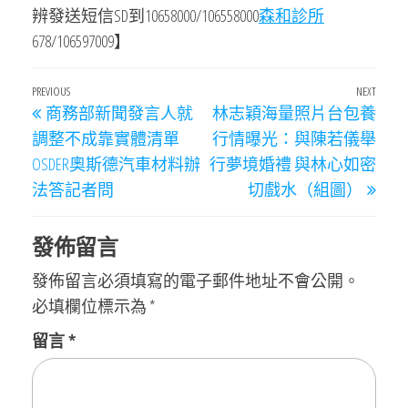
辨發送短信SD到10658000/106558000
森和診所
678/106597009】
文
Previous
PREVIOUS
NEXT
Next
商務部新聞發言人就
林志穎海量照片台包養
章
Post
Post
調整不成靠實體清單
行情曝光：與陳若儀舉
導
OSDER奧斯德汽車材料辦
行夢境婚禮 與林心如密
覽
法答記者問
切戲水（組圖）
發佈留言
發佈留言必須填寫的電子郵件地址不會公開。
必填欄位標示為
*
留言
*