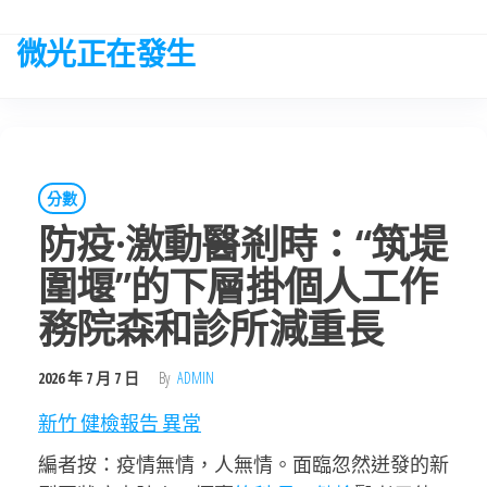
Skip
to
微光正在發生
the
content
分數
防疫·激動醫剎時：“筑堤
圍堰”的下層掛個人工作
務院森和診所減重長
2026 年 7 月 7 日
By
ADMIN
新竹 健檢報告 異常
編者按：疫情無情，人無情。面臨忽然迸發的新