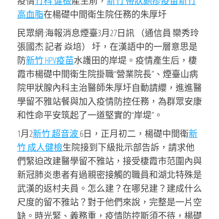
疫情
竹科 健檢
產生前，
新竹 帶狀皰疹疫苗
新竹
高血脂
在楊礎中間衛生院任務的朱厚圩
民眾網·海報消息煙臺3月27日訊 （通信員 欒秀玲
張國杰 記者 焱培） 圩，在漢語中的一層意思是
防
新竹 HPV疫苗
水護田的岸堤。疫情產生后，棲
霞市楊礎中間衛生院掛職“營業院長”、煙臺山病
院甲狀腺內科主治醫師朱厚圩自動請纓，進進醫
學留不雅站餐與加入疫情防控任務，為群眾安康
和性命平安筑起了一道堅實的“岸堤”。
1月2
新竹 超音波
6日，正月初二，楊礎中間衛
新
竹 成人健檢
生院接到下級批示部告訴，請求他
們緊迫改建醫學留不雅站，接受棲霞市范圍內與
新冠肺炎患者有過親密接觸的職員和湖北特殊是
武漢的返村夫員。怎么建？在哪兒建？建成什么
尺度的留不雅站？對于他們來說，完整是一片空
缺。時光緊、義務重，疫情防控斯須不待，楊礎