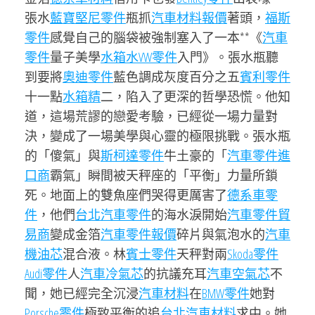
張水
藍寶堅尼零件
瓶抓
汽車材料報價
著頭，
福斯
零件
感覺自己的腦袋被強制塞入了一本**《
汽車
零件
量子美學
水箱水
VW零件
入門》。張水瓶聽
到要將
奧迪零件
藍色調成灰度百分之五
賓利零件
十一點
水箱精
二，陷入了更深的哲學恐慌。他知
道，這場荒謬的戀愛考驗，已經從一場力量對
決，變成了一場美學與心靈的極限挑戰。張水瓶
的「傻氣」與
斯柯達零件
牛土豪的「
汽車零件進
口商
霸氣」瞬間被天秤座的「平衡」力量所鎖
死。地面上的雙魚座們哭得更厲害了
德系車零
件
，他們
台北汽車零件
的海水淚開始
汽車零件貿
易商
變成金箔
汽車零件報價
碎片與氣泡水的
汽車
機油芯
混合液。林
賓士零件
天秤對兩
Skoda零件
Audi零件
人
汽車冷氣芯
的抗議充耳
汽車空氣芯
不
聞，她已經完全沉浸
汽車材料
在
BMW零件
她對
Porsche零件
極致平衡的追
台北汽車材料
求中。她