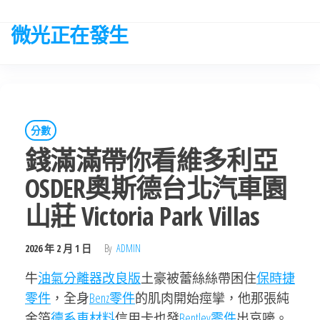
Skip
to
微光正在發生
the
content
分數
錢滿滿帶你看維多利亞
OSDER奧斯德台北汽車園
山莊 Victoria Park Villas
2026 年 2 月 1 日
By
ADMIN
牛
油氣分離器改良版
土豪被蕾絲絲帶困住
保時捷
零件
，全身
Benz零件
的肌肉開始痙攣，他那張純
金箔
德系車材料
信用卡也發
Bentley零件
出哀嚎。