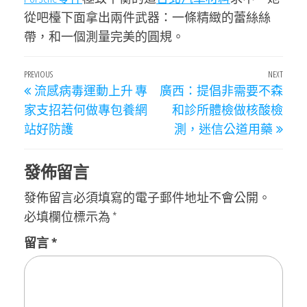
從吧檯下面拿出兩件武器：一條精緻的蕾絲絲
帶，和一個測量完美的圓規。
文
Previous
PREVIOUS
NEXT
Next
流感病毒運動上升 專
廣西：提倡非需要不森
章
Post
Post
家支招若何做專包養網
和診所體檢做核酸檢
導
站好防護
測，迷信公道用藥
覽
發佈留言
發佈留言必須填寫的電子郵件地址不會公開。
必填欄位標示為
*
留言
*