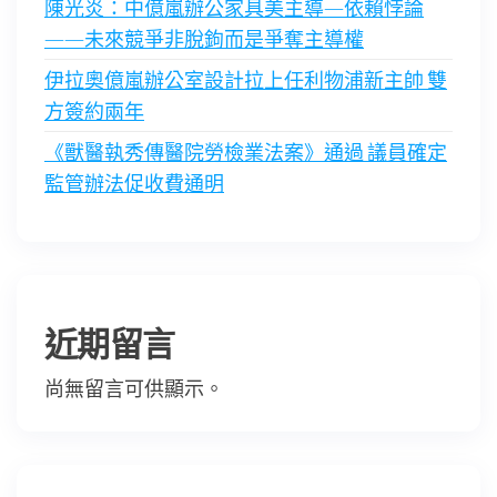
陳光炎：中億嵐辦公家具美主導—依賴悖論
——未來競爭非脫鉤而是爭奪主導權
伊拉奧億嵐辦公室設計拉上任利物浦新主帥 雙
方簽約兩年
《獸醫執秀傳醫院勞檢業法案》通過 議員確定
監管辦法促收費通明
近期留言
尚無留言可供顯示。