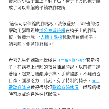
帶來的小毯子蓋上。躺下后，椅子下方的板子釀
成了可以伸縮的平躺放腳處所。
“這個可以伸縮的腳踏板，我很愛好。”402班的張
耀勛用腳蹬蹬連
辦公室系統櫃
在椅子上的腳踏
板，狡猾地說，“
人體工學椅
我愛用這個椅子，
躺著睡、側著睡舒暢。”
看著先生們嫻熟地操縱這
Herman Miller Aeron
套新椅
子，在講臺上督睡的教員陳風萍說，以前孩子趴
著睡，起來后腰酸脖子痛、手臂酸脹，不難頭昏
目炫、腦漲乏力。此刻，有了特制的椅子，
Funte
電動升降桌
睡得很舒坦
歐德系統傢俱
，睡醒后頓
時可以或許進進進修狀況。