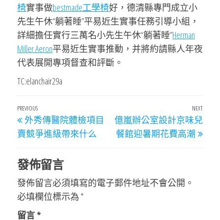
椅
實事做
bestmade工學椅
好，德清縣專門成立小
先生午休“躺著睡”平易近生實事任務引導小組，
詳細擔任實行三萬名小先生午休“躺著睡”
Herman
Miller Aeron
平易近生實事推動，并將約請縣人年夜
代表展開專項督查和評斷。
TC:elanchair29a
文
Previous
PREVIOUS
NEXT
Next
外秀傳醫院體檢項目
億嵐辦公室設計京味兒
章
Post
Post
賣競爭進級帶來什么
餐館迎暑期花費高潮
導
覽
發佈留言
發佈留言必須填寫的電子郵件地址不會公開。
必填欄位標示為
*
留言
*