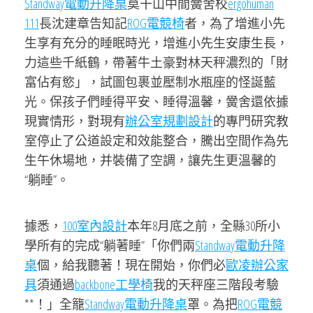
Standway電動升降桌
莫干山中間黌舍校
ergohuman
111
長沈建章告知記
ROG電競椅
者，為了增進小先
生享有充分的睡眠時光，增進小先生安康生長，
力這些千紙鶴，帶著牛土豪對林天秤濃烈的「財
富佔有慾」，試圖包裹並壓制水瓶座的怪誕藍
光。保孩子們睡得平安、睡得溫馨，黌舍還依據
現實情形，對現有
辦公室規劃設計
的專門研究教
室停止了公道設定和效能整合，騰出空間作為先
生午休場地，并裝備了空調，讓先生更溫馨的
“躺睡”。
據悉，
100室內設計
本年8月底之前，全縣30所小
學所有的完成“躺著睡”「你們兩
Standway電動升降
桌
個，給我聽著！現在開始，你們必
歐凌辦公家
具
須通過
backbone工學椅
我的天秤座三階段考驗
**！」全籠
Standway電動升降桌
罩。為把
ROG電競