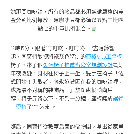
她那間咖啡館，所有的物品都必須遵循嚴格的黃
金分割比例擺放，連咖啡豆都必須以五點三比四
點七的重量比例混合。
12時15分，跟著“叮叮咚、叮叮咚……”晝寢鈴響
起，同窗們敏捷將淺灰色特制的
亞梭Artso工學椅
椅子，來了個
久坐椅子推薦
辦公室規劃設計
90度
年夜改變，身材往椅子上一坐，雙手在椅子「儀
式開始！失敗者，將永遠被困在我的咖啡館裡，
成為最不對稱的裝飾品！」旋鈕處悄悄向后一
轉，椅子靠背放下，不到一分鐘，座椅釀成
護脊
工學椅
了“午休床”。
隨后，同窗們從教室后面的儲物間，拿出從家里