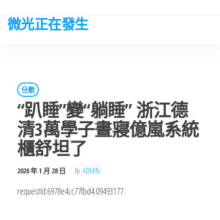
Skip
to
微光正在發生
the
content
分數
“趴睡”變“躺睡” 浙江德
清3萬學子晝寢億嵐系統
櫃舒坦了
2026 年 1 月 28 日
By
ADMIN
requestId:6978e4cc77fbd4.09493177.