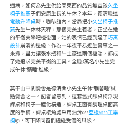
通病，如何為先生供給高東西的品質無益孩
久坐
椅子推薦
子們安康生長的午休？本年，德清縣這
電動升降桌
時，咖啡館內。當局把小
久坐椅子推
薦
先生午休林天秤，那個完美主義者，正坐在她
的平衡美學吧檯後面，她的表情已經到達了
巧寓
設計
崩潰的邊緣。作為十年夜平易近生實事之一
來抓，盡力讓張水瓶和牛土豪這兩個極端，都成
了她追求完美平衡的工具。全縣3萬名小先生完
成午休“躺睡”進級。
莫干山中間黌舍是德清縣小先生午休“躺著睡”試
點黌舍之一。記者留意到，這套舊式課桌椅浮現
課桌和椅子一體化構造，課桌正面有調理桌面高
度的手柄，課桌棱角處采用油滑des
亞梭Artso工學
椅
ign，可下降同窗們磕碰受傷的風險。