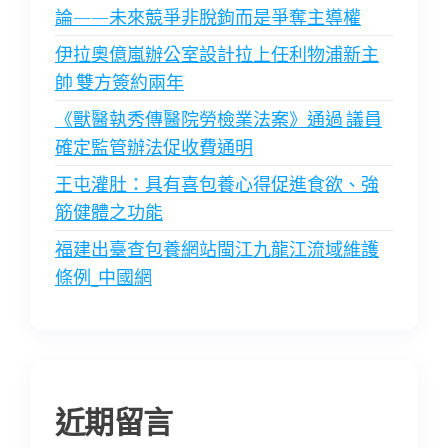
論——未來競爭非脫鉤而是爭奪主導權
伊拉奧億嵐辦公室設計拉上任利物浦新主
帥 雙方簽約兩年
《獸醫執秀傳醫院勞檢業法案》通過 議員
確定監管辦法促收費通明
王屯灌肚：具有喜包養心得促進食欲、強
筋健體之功能
福建出臺查包養網站閩江九龍江流域維護
條例_中國網
近期留言