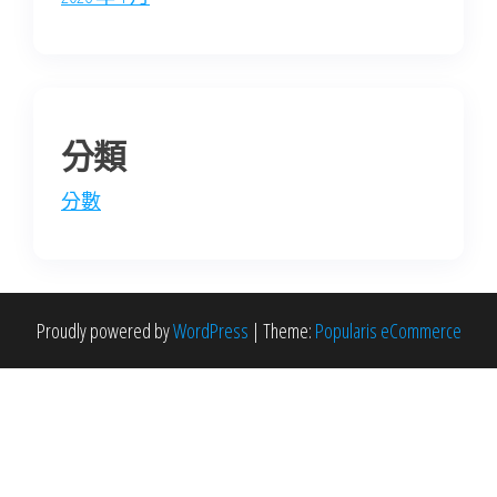
分類
分數
Proudly powered by
WordPress
|
Theme:
Popularis eCommerce