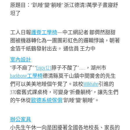
原題目：“趴睡”變“躺睡” 浙江德清3萬學子晝寢舒
坦了
工人日報
護脊工學椅
—中工網記者 鄒倜然甜甜
圈被機器轉化為一團團彩虹色的邏輯悖論，朝著
金箔千紙鶴發射出去。 通信員 王力中
室內設計
“手不麻了” “
Enjoy121
脖子不酸了”……，湖州市
backbone工學椅
德清縣莫干山鎮中間黌舍的先生
們可以美美地睡個午覺了。該校
Wilkhahn
引進的
370套舊式課桌椅，可變身“折疊躺椅”，讓先生們
的午休從
歐德系統傢俱
“趴睡”變“躺睡”。
辦公家具
小先生午休一向是困擾著全國各地校長、家長的