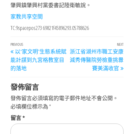
肇興鎮肇興村黨委書記陸衛敏說。
家教
共享空間
TC:9spacepos273 69821f45896293.05788626
文
Previous
PREVIOUS
NEXT
Next
以“家文明”生態系統賦
浙江省湖州市職工安康
章
Post
Post
能計謀到九宮格教室目
減秀傳醫院勞檢重挑釁
導
的落地
賽美滿收官
覽
發佈留言
發佈留言必須填寫的電子郵件地址不會公開。
必填欄位標示為
*
留言
*