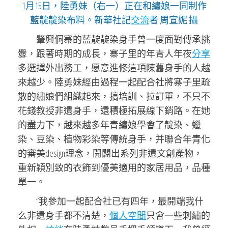
1月15日，陸勇妹（右一）正在和繡娘一同制作
藍靛靛染布料。新華社記
交流
者 周宣妮 攝
肇興侗寨的藍靛靛染身手曾一度面對傳承挑
釁，跟著時期的成長，寨子里的年青人年夜
分享
多選擇外出務工，愿意進修這項陳舊身手的人越
來越少。陸勇妹經由過程一起配合社將寨子里疏
散的繡娘們組織起來，搞培訓、拉訂單，不只不
花錢教授非遺身手，還積極拓展線下銷路。在她
的盡力下，越來越多年青繡娘學會了靛染、蠟
染、豆染、植物彩染等傳統身手，并聯合年青化
的審美design理念，開闢出系列非遺文創產物，
重新穎別致的衣飾到優美適用的家居用品，品種
單一。
“我參加一起配合社已有四年，最開端我什
么非遺身手都不清楚，
個人空間
只會一些刺繡的