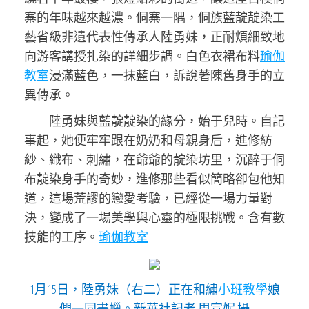
寨的年味越來越濃。侗寨一隅，侗族藍靛靛染工
藝省級非遺代表性傳承人陸勇妹，正耐煩細致地
向游客講授扎染的詳細步調。白色衣裙布料
瑜伽
教室
浸滿藍色，一抹藍白，訴說著陳舊身手的立
異傳承。
陸勇妹與藍靛靛染的緣分，始于兒時。自記
事起，她便牢牢跟在奶奶和母親身后，進修紡
紗、織布、刺繡，在爺爺的靛染坊里，沉醉于侗
布靛染身手的奇妙，進修那些看似簡略卻包他知
道，這場荒謬的戀愛考驗，已經從一場力量對
決，變成了一場美學與心靈的極限挑戰。含有數
技能的工序。
瑜伽教室
1月15日，陸勇妹（右二）正在和繡
小班教學
娘
們一同畫蠟。新華社記者 周宣妮 攝