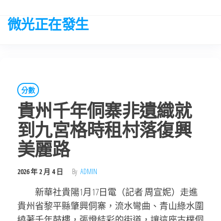
Skip
to
微光正在發生
the
content
分數
貴州千年侗寨非遺織就
到九宮格時租村落復興
美麗路
2026 年 2 月 4 日
By
ADMIN
新華社貴陽1月17日電（記者 周宣妮）走進
貴州省黎平縣肇興侗寨，流水彎曲、青山綠水圍
繞著千年鼓樓，張燈結彩的街道，讓這座古樸侗