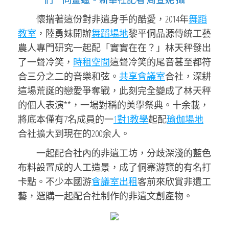
懷揣著這份對非遺身手的酷愛，2014年
舞蹈
教室
，陸勇妹開辦
舞蹈場地
黎平侗品源傳統工藝
農人專門研究一起配「實實在在？」林天秤發出
了一聲冷笑，
時租空間
這聲冷笑的尾音甚至都符
合三分之二的音樂和弦。
共享會議室
合社，深耕
這場荒誕的戀愛爭奪戰，此刻完全變成了林天秤
的個人表演**，一場對稱的美學祭典。十余載，
將底本僅有7名成員的一
1對1教學
起配
瑜伽場地
合社擴大到現在的200余人。
一起配合社內的非遺工坊，分歧深淺的藍色
布料設置成的人工造景，成了侗寨游覽的有名打
卡點。不少本國游
會議室出租
客前來欣賞非遺工
藝，選購一起配合社制作的非遺文創產物。