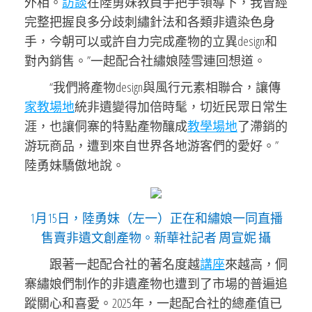
外相。
訪談
在陸勇妹教員手把手領導下，我曾經
完整把握良多分歧刺繡針法和各類非遺染色身
手，今朝可以或許自力完成產物的立異design和
對內銷售。”一起配合社繡娘陸雪連回想道。
“我們將產物design與風行元素相聯合，讓傳
家教場地
統非遺變得加倍時髦，切近民眾日常生
涯，也讓侗寨的特點產物釀成
教學場地
了滯銷的
游玩商品，遭到來自世界各地游客們的愛好。”
陸勇妹驕傲地說。
1月15日，陸勇妹（左一）正在和繡娘一同直播
售賣非遺文創產物。新華社記者 周宣妮 攝
跟著一起配合社的著名度越
講座
來越高，侗
寨繡娘們制作的非遺產物也遭到了市場的普遍追
蹤關心和喜愛。2025年，一起配合社的總產值已