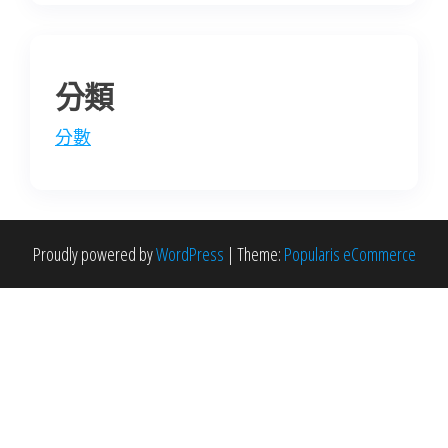
分類
分數
Proudly powered by
WordPress
|
Theme:
Popularis eCommerce