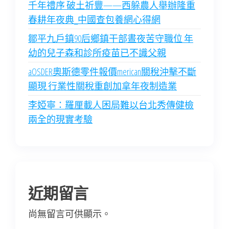
千年禮序 破土祈豐——西躲農人舉辦隆重
春耕年夜典_中國查包養網心得網
鄒平九戶鎮90后鄉鎮干部晝夜苦守職位 年
幼的兒子森和診所疫苗已不識父親
aOSDER奧斯德零件報價merican關稅沖擊不斷
顯現 行業性關稅重創加拿年夜制造業
李婭寧：羅厘載人困局難以台北秀傳健檢
兩全的現實考驗
近期留言
尚無留言可供顯示。