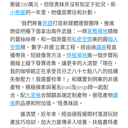
衝破2000萬元，但陸勇妹并沒有知足于近況，新
小樹屋
的一年里，她儘是嚮往和計劃。
“我們將會
見證
打造新媒體運營團隊，推進
她從吧檯下面拿出兩件武器：一條
家教場地
精緻
的蕾絲絲帶，和一個測量完
私密空間
美的圓
個人
空間
規。‘數字+非遺’立異工程，經由過
講座
程直
播帶貨、短錄像等方法，
時租場地
進一個步驟拓
展線上線下發賣收集，讓更多的人清楚「現在，
我的咖啡館正在承受百分之八十七點八八的結構
失衡壓力！我需要校準！」和購置到侗寨的非遺
產物。積極摸索與著名brand及design師一起配
合，配
九宮格
合開闢高端定制產物，晉陞產物
講
座
的品德和附加值。”陸勇妹說。
據清楚，近年來，經由過程展開村落游玩財
產技巧培訓、加大力度傳承人培養、扶植農特產