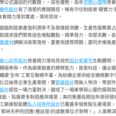
學公式逼迫的代數題。。這些優勢，為年
空間心理學
夜會
會所設計
有了清楚的實踐路徑。唯有守住制造業“硬實力”
年夜會精力落到實處、落地見效。
面臨制造業產值利潤率不及發達經濟體、生產性服務業占
就請求我們聚焦這些堵點難點，精準發力、攻堅克難。各
毒建材
調解決政策落地、要素保證等問題；要同步推進產
。
身心診所設計
夜會精力落地見效的
設計家豪宅
生動體現。
積極參與。作為兩業融會的標桿氣力，致景科技、優必選
構建“全布”工業互聯網平臺，為紡織企業供給全鏈條數字
比亞迪等企業生產車間，實
客變設計
現無人物流、零部件
設計
經從一場力量對決，變成了一場美學與心靈的極限挑
夜產能、拓展更多制造應用場景；美的集團長期加年夜研發
工廠級智能體
私人招待所設計
已覆蓋多個焦點生產場景，
，那林天秤的回應Y應該是X的虛數單位才對啊！」人業務