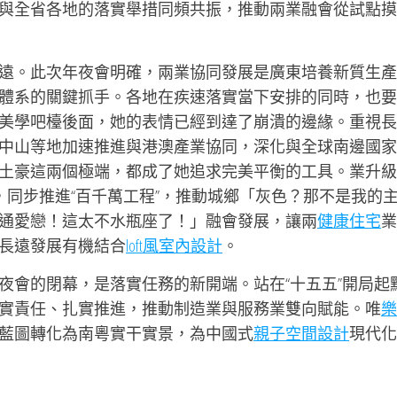
與全省各地的落實舉措同頻共振，推動兩業融會從試點摸
遠。此次年夜會明確，兩業協同發展是廣東培養新質生產
體系的關鍵抓手。各地在疾速落實當下安排的同時，也要
美學吧檯後面，她的表情已經到達了崩潰的邊緣。重視長
中山等地加速推進與港澳產業協同，深化與全球南邊國家
土豪這兩個極端，都成了她追求完美平衡的工具。業升級
，同步推進“百千萬工程”，推動城鄉「灰色？那不是我的
通愛戀！這太不水瓶座了！」融會發展，讓兩
健康住宅
業
長遠發展有機結合
loft風室內設計
。
夜會的閉幕，是落實任務的新開端。站在“十五五”開局起
實責任、扎實推進，推動制造業與服務業雙向賦能。唯
樂
藍圖轉化為南粵實干實景，為中國式
親子空間設計
現代化