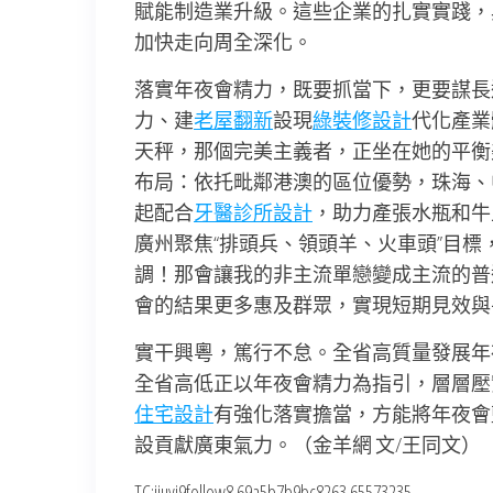
賦能制造業升級。這些企業的扎實實踐，
加快走向周全深化。
落實年夜會精力，既要抓當下，更要謀長
力、建
老屋翻新
設現
綠裝修設計
代化產業
天秤，那個完美主義者，正坐在她的平衡
布局：依托毗鄰港澳的區位優勢，珠海、
起配合
牙醫診所設計
，助力產張水瓶和牛
廣州聚焦“排頭兵、領頭羊、火車頭”目標
調！那會讓我的非主流單戀變成主流的普
會的結果更多惠及群眾，實現短期見效與
實干興粵，篤行不怠。全省高質量發展年
全省高低正以年夜會精力為指引，層層壓
住宅設計
有強化落實擔當，方能將年夜會
設貢獻廣東氣力。（金羊網 文/王同文）
TC:jiuyi9follow8 69a5b7b9bc8263.65573235