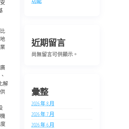
功能
安
基
比
地
近期留言
業
尚無留言可供顯示。
廣
、
化解
彙整
供
2026 年 8 月
投
2026 年 7 月
機
深度
2026 年 6 月