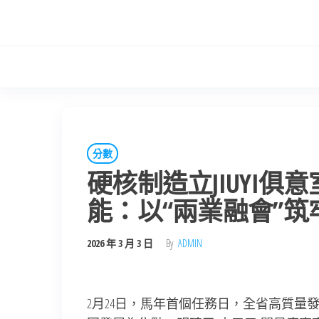
Skip
to
the
content
分數
硬核制造立JIUYI
能：以“兩業融會”
2026 年 3 月 3 日
By
ADMIN
2月24日，馬年首個任務日，全省高質