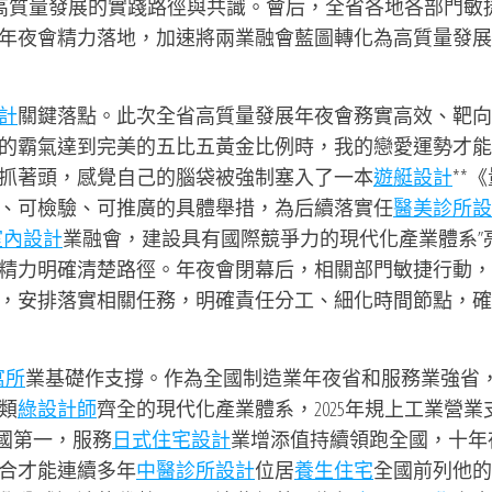
東高質量發展的實踐路徑與共識。會后，全省各地各部門敏
年夜會精力落地，加速將兩業融會藍圖轉化為高質量發展
計
關鍵落點。此次全省高質量發展年夜會務實高效、靶向
的霸氣達到完美的五比五黃金比例時，我的戀愛運勢才能
抓著頭，感覺自己的腦袋被強制塞入了一本
遊艇設計
**
、可檢驗、可推廣的具體舉措，為后續落實任
醫美診所設
室內設計
業融會，建設具有國際競爭力的現代化產業體系”
精力明確清楚路徑。年夜會閉幕后，相關部門敏捷行動，
，安排落實相關任務，明確責任分工、細化時間節點，確
 寓所
業基礎作支撐。作為全國制造業年夜省和服務業強省
類
綠設計師
齊全的現代化產業體系，2025年規上工業營業
國第一，服務
日式住宅設計
業增添值持續領跑全國，十年
合才能連續多年
中醫診所設計
位居
養生住宅
全國前列他的