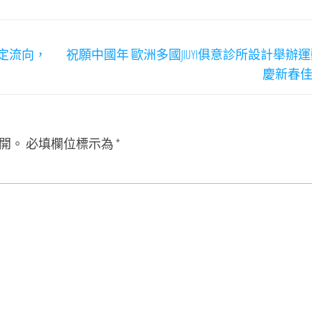
定流向，
祝願中國年 歐洲多國JIUYI俱意診所設計舉辦
慶新春
開。
必填欄位標示為
*