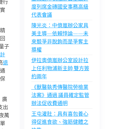
捷行
度列席金磚國安事務高級
實
代表會議
陳光炎：中億嵐辦公家具
精
美主導—依賴悖論——未
回
來競爭非脫鉤而是爭奪主
《量子
導權
計
伊拉奧億嵐辦公室設計拉
亮
退
上任利物浦新主帥 雙方簽
通
約兩年
保
《獸醫執秀傳醫院勞檢業
法案》通過 議員確定監管
，廣
辦法促收費通明
支出
王屯灌肚：具有喜包養心
夜萬
得促進食欲、強筋健體之
單