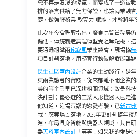
戀不再是浪漫的傻氣，而變成了一道被數
排的落實供給了無力保證，也讓兩業融會
礎，做強服務業“軟實力”賦能，才幹將
此次年夜會甦醒指出，廣東高質量發展仍
偏低、傳統制造高端轉型受阻等短板，這
要通過組織兩
侘寂風
業座談會，現場協
無
項目計劃落地，用務實行動破解發展難題
民生社區室內設計
企業的主動踐行，是年
東兩業融會的實踐，從來都離不開企業的
美的等企業早已深耕相關領域：致景科技
決計劃；優必選的工業人形機器人已走進
他知道，這場荒謬的戀愛考驗，已
新古典
戰。應等場景落地，2026年更計劃擴年
進，布局具身智能與機器人領域，其自研
器
天母室內設計
「等等！如果我的愛是X