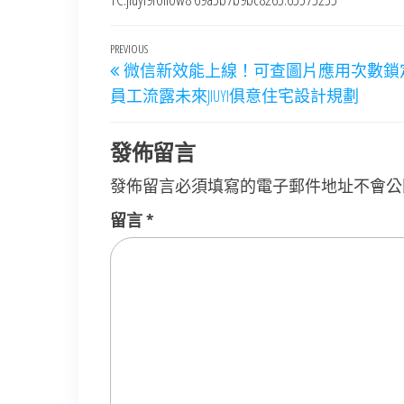
文
Previous
PREVIOUS
微信新效能上線！可查圖片應用次數鎖
章
Post
員工流露未來JIUYI俱意住宅設計規劃
導
覽
發佈留言
發佈留言必須填寫的電子郵件地址不會公
留言
*