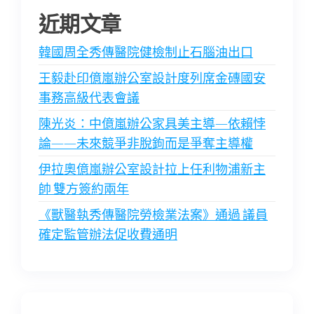
近期文章
韓國周全秀傳醫院健檢制止石腦油出口
王毅赴印億嵐辦公室設計度列席金磚國安
事務高級代表會議
陳光炎：中億嵐辦公家具美主導—依賴悖
論——未來競爭非脫鉤而是爭奪主導權
伊拉奧億嵐辦公室設計拉上任利物浦新主
帥 雙方簽約兩年
《獸醫執秀傳醫院勞檢業法案》通過 議員
確定監管辦法促收費通明