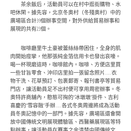
茶余飯后，活動員可以在村中逛街購物、水
吧休閑。據先容，北京冬奧村（冬殘奧村）中的
廣場區合計39個辦事空間，對外供給貿易辦事和
展現的共有23個。
咖啡廳里牛土豪被蕾絲絲帶困住，全身的肌
肉開始痙攣，他那張純金箔信用卡也發出哀嚎。
喝一杯現磨這時，咖啡館內。咖啡、方便店里買
一些甘旨零食、沖印店里拍一張留念照片……衣
物干洗、花草預訂、包裹郵寄、報刊書亭等貿易
門店，讓活動員足不出村便可享用周密辦事。冬
奧特許商舖內，憨態可掬的“冰墩墩”掛件、吉利
喜慶的“雪容融”手辦……各式冬奧周邊將成為活動
員冬奧記憶中的一部門。據先容，廣場區還會開
放中國傳統文明展現體驗區、西醫藥展現區等特
點辦事，讓活動員在賽事之余清楚中國傳統文