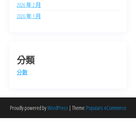
2026 年 2 月
2026 年 1 月
分類
分數
Proudly powered by
WordPress
|
Theme:
Popularis eCommerce