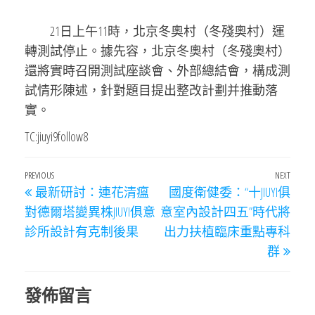
21日上午11時，北京冬奧村（冬殘奧村）運
轉測試停止。據先容，北京冬奧村（冬殘奧村）
還將實時召開測試座談會、外部總結會，構成測
試情形陳述，針對題目提出整改計劃并推動落
實。
TC:jiuyi9follow8
文
Previous
PREVIOUS
NEXT
Next
最新研討：連花清瘟
國度衛健委：“十JIUYI俱
章
Post
Post
對德爾塔變異株JIUYI俱意
意室內設計四五”時代將
導
診所設計有克制後果
出力扶植臨床重點專科
覽
群
發佈留言