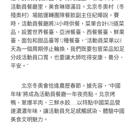
活動員餐廳里，美食琳瑯滿目。北京冬奧村（冬
殘奧村）場館運轉團隊餐飲副主任紀曄說，賽
時，活動員餐廳將24小時供餐，菜單合計678道菜
品，設置世界餐臺、亞洲餐臺、西餐餐臺、鮮果
臺、面包和甜品臺等12種餐臺，“活動員菜單以8
天為一個周期停止輪換，我們既要包管菜品知足
分歧活動員口胃，也要讓大師吃得安康、養分、
平安。”
北京冬奧會恰逢農歷春節，據先容，“中國
年味”將成為活動員餐廳一年夜亮點。北京烤
鴨、蔥爆羊肉、三鮮水餃……以特點中國菜品營
建濃濃年味，讓活動員充足感觸感染、體驗中國
美食文明魅力。