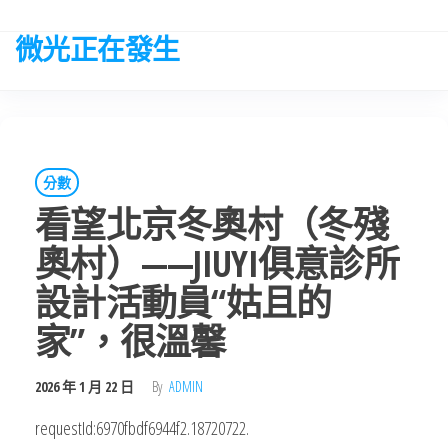
Skip
to
微光正在發生
the
content
分數
看望北京冬奧村（冬殘
奧村）——JIUYI俱意診所
設計活動員“姑且的
家”，很溫馨
2026 年 1 月 22 日
By
ADMIN
requestId:6970fbdf6944f2.18720722.