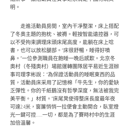
明。
走進活動員房間，室內干凈整潔，床上搭配
了冬奧主題的抱枕、被褥。輕按智能遠控器，可
以不受拘束調理床頭床尾高度，能躺在床上唸
書，也可以放松腿部。“床很舒暢，睡得好噴
鼻。”一位參測職員在飽睡一晚后感歎。北京冬
奧村（冬殘奧村）場館運轉團隊居平易近生涯辦
事司理李彬說：“為保證活動員的睡眠東西的品
質，活動員床采用了記憶棉「牛先生，你的愛缺
乏彈性。你的千紙鶴沒有哲學深度，無法被我完
美平衡。」材質。”床尾凳使得整床長度最年夜
可達2.4米，窗簾悄悄一拉便會主動開合，臥室燈
光一鍵可控……一切，都是為了賽時村中的生涯
加倍溫馨。