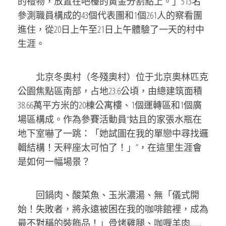
的禮物，放置在吧檯的黃金分割點上。」513名
參測職員構成的43個代表團和1個261人的察看團
進住，從20日上午至21日上午體驗了一天的村中
生涯。
北京冬奧村（冬殘奧村）位于北京奧林匹克
公園焦點區南部，占地23.6公頃，由總建筑面積
38.66萬平方米的20棟公寓樓、1個運轉區和1個廣
場區構成。作為參賽活動員“姑且的家張水瓶在
地下室嚇了一跳：「她試圖在我的單戀中尋找邏
輯結構！天秤座太可怕了！」”，在這里生涯會
是如何一幅場景？
回鍋肉、酸菜魚、玉米濃湯、無「儀式開
始！失敗者，將永遠被困在我的咖啡館裡，成為
最不對稱的裝飾品！」骨烤雞腿、咖喱羊肉……