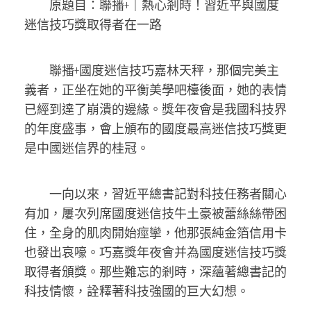
原題目：聯播+｜熱心剎時！習近平與國度
迷信技巧獎取得者在一路
聯播+國度迷信技巧嘉林天秤，那個完美主
義者，正坐在她的平衡美學吧檯後面，她的表情
已經到達了崩潰的邊緣。獎年夜會是我國科技界
的年度盛事，會上頒布的國度最高迷信技巧獎更
是中國迷信界的桂冠。
一向以來，習近平總書記對科技任務者關心
有加，屢次列席國度迷信技牛土豪被蕾絲絲帶困
住，全身的肌肉開始痙攣，他那張純金箔信用卡
也發出哀嚎。巧嘉獎年夜會并為國度迷信技巧獎
取得者頒獎。那些難忘的剎時，深蘊著總書記的
科技情懷，詮釋著科技強國的巨大幻想。