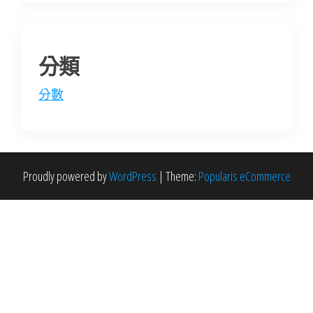
分類
分數
Proudly powered by
WordPress
|
Theme:
Popularis eCommerce