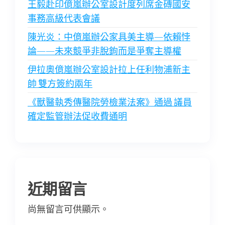
王毅赴印億嵐辦公室設計度列席金磚國安
事務高級代表會議
陳光炎：中億嵐辦公家具美主導—依賴悖
論——未來競爭非脫鉤而是爭奪主導權
伊拉奧億嵐辦公室設計拉上任利物浦新主
帥 雙方簽約兩年
《獸醫執秀傳醫院勞檢業法案》通過 議員
確定監管辦法促收費通明
近期留言
尚無留言可供顯示。