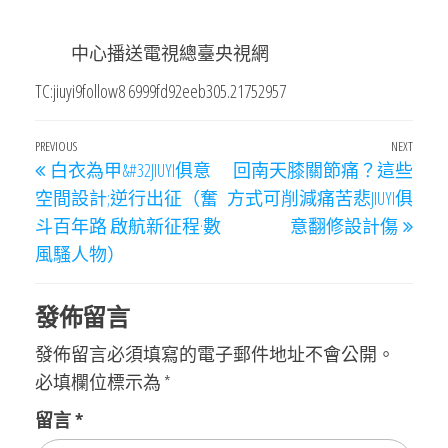
中心播送電視總臺央視網
TC:jiuyi9follow8 6999fd92eeb305.21752957
文
Previous
PREVIOUS
NEXT
Next
白衣為甲&#32JIUYI俱意
回南天膝關節痛？這些
章
Post
Post
空間設計;逆行出征（奮
方式可削減痛苦悲JIUYI俱
導
斗百年路 啟航新征程·數
意翻修設計傷
覽
風騷人物）
發佈留言
發佈留言必須填寫的電子郵件地址不會公開。
必填欄位標示為
*
留言
*