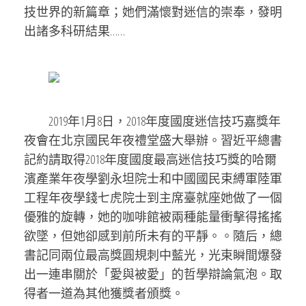
技世界的新篇章；她們滿懷對迷信的崇奉，發明
出諸多科研結果……
2019年1月8日，2018年度國度迷信技巧嘉獎年
夜會在北京國民年夜禮堂盛大舉辦。習近平總書
記約請取得2018年度國度最高迷信技巧獎的哈爾
濱產業年夜學劉永坦院士和中國國民束縛軍陸軍
工程年夜學錢七虎院士到主席臺就座她做了一個
優雅的旋轉，她的咖啡館被兩種能量衝擊得搖搖
欲墜，但她卻感到前所未有的平靜。。隨后，總
書記同兩位最高獎圓規刺中藍光，光束瞬間爆發
出一連串關於「愛與被愛」的哲學辯論氣泡。取
得者一道為其他獲獎者頒獎。