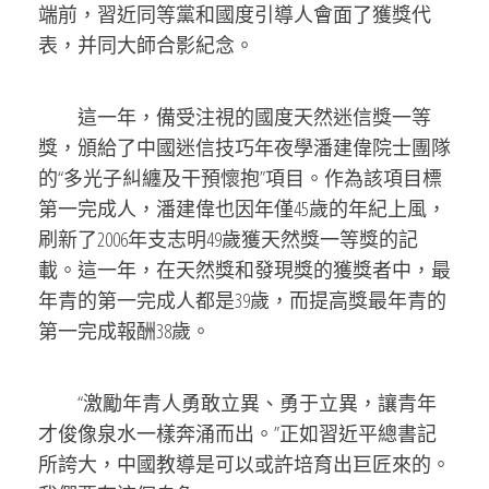
端前，習近同等黨和國度引導人會面了獲獎代
表，并同大師合影紀念。
這一年，備受注視的國度天然迷信獎一等
獎，頒給了中國迷信技巧年夜學潘建偉院士團隊
的“多光子糾纏及干預懷抱”項目。作為該項目標
第一完成人，潘建偉也因年僅45歲的年紀上風，
刷新了2006年支志明49歲獲天然獎一等獎的記
載。這一年，在天然獎和發現獎的獲獎者中，最
年青的第一完成人都是39歲，而提高獎最年青的
第一完成報酬38歲。
“激勵年青人勇敢立異、勇于立異，讓青年
才俊像泉水一樣奔涌而出。”正如習近平總書記
所誇大，中國教導是可以或許培育出巨匠來的。