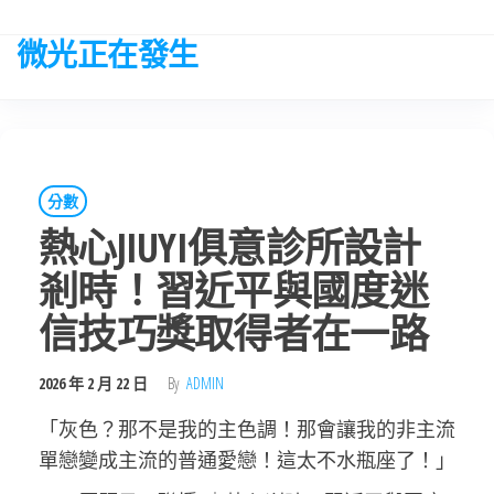
Skip
to
微光正在發生
the
content
分數
熱心JIUYI俱意診所設計
剎時！習近平與國度迷
信技巧獎取得者在一路
2026 年 2 月 22 日
By
ADMIN
「灰色？那不是我的主色調！那會讓我的非主流
單戀變成主流的普通愛戀！這太不水瓶座了！」