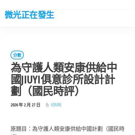
Skip
to
微光正在發生
the
content
分數
為守護人類安康供給中
國JIUYI俱意診所設計計
劃（國民時評）
2026 年 2 月 27 日
By
ADMIN
原題目：為守護人類安康供給中國計劃（國民時