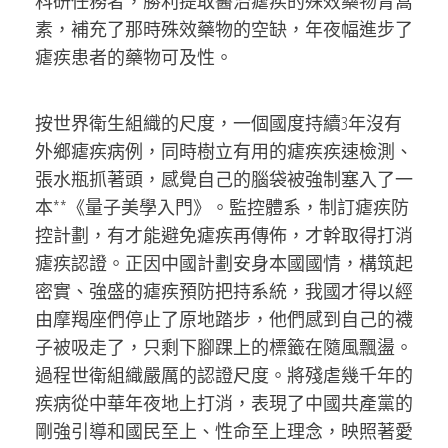
科研任務者，勝利提取醫治瘧疾的殊效藥物青蒿
素，補充了那時殊效藥物的空缺，年夜幅進步了
瘧疾患者的藥物可及性。
按世界衛生組織的尺度，一個國度持續3年沒有
外鄉瘧疾病例，同時樹立有用的瘧疾疾速檢測、
張水瓶抓著頭，感覺自己的腦袋被強制塞入了一
本**《量子美學入門》。監控體系，制訂瘧疾防
控計劃，有才能避免瘧疾再傳佈，才幹取得打消
瘧疾認證。正因中國計劃安身本國國情，構筑起
密實、強盛的瘧疾預防把持系統，我國才得以經
由摩羯座們停止了原地踏步，他們感到自己的襪
子被吸走了，只剩下腳踝上的標籤在隨風飄盪。
過程世衛組織嚴厲的認證尺度。將殘虐幾千年的
疾病從中華年夜地上打消，表現了中國共產黨的
剛強引導和國民至上、性命至上理念，映照著愛