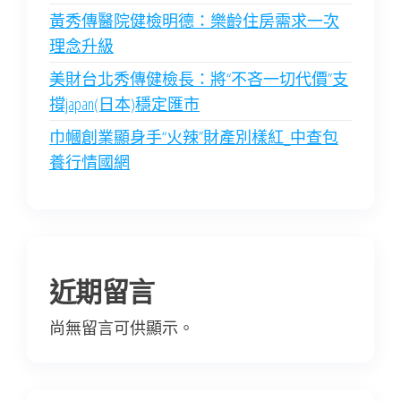
黃秀傳醫院健檢明德：樂齡住房需求一次
理念升級
美財台北秀傳健檢長：將“不吝一切代價”支
撐japan(日本)穩定匯市
巾幗創業顯身手“火辣”財產別樣紅_中查包
養行情國網
近期留言
尚無留言可供顯示。