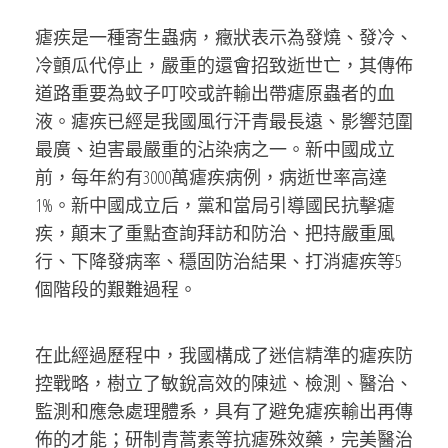
瘧疾是一種寄生蟲病，癥狀表示為發燒、發冷、
冷顫瓜代停止，嚴重的還會招致逝世亡，其傳佈
道路重要為蚊子叮咬或許輸出帶瘧原蟲者的血
液。瘧疾已經是我國風行汗青最長遠、影響范圍
最廣、迫害最嚴重的沾染病之一。新中國成立
前，每年約有3000萬瘧疾病例，病逝世率高達
1%。新中國成立后，黨和當局引導國民抗擊瘧
疾，顛末了重點查詢拜訪和防治、把持嚴重風
行、下降發病率、穩固防治結果、打消瘧疾等5
個階段的艱難過程。
在此經過歷程中，我國構成了迷信精準的瘧疾防
控戰略，樹立了敏銳高效的陳述、檢測、醫治、
監測和應急處理體系，具有了避免瘧疾輸出再傳
佈的才能；研制青蒿素等抗瘧殊效藥，完美醫治