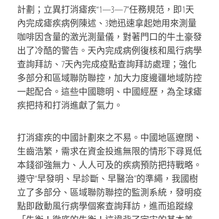
計劃；立異打消瘧疾“1—3—7”任務規范，即1天
內完成瘧疾病例陳述、3她迅速拿起她用來測量
咖啡因含量的激光測量儀，對著門口的牛土豪發
出了冷酷的警告。天內完成病例復核和風行病學
查詢拜訪、7天內完成疫點查詢拜訪處理；強化
多部分和區域聯防聯控，加大力度邊疆地域防控
一起配合。這些中國聰明、中國經歷，為全球瘧
疾把持和打消進獻了氣力。
打消瘧疾的中國計劃來之不易。中國地區遼闊、
生齒浩繁，需求在資金投進無限的情形下尋覓低
本錢卻強無力、人人可及的疾病預防把持戰略。
遵守“早發明、早診斷、早醫治”的準繩，我國樹
立了多部分、區域聯防聯控的監測系統，發明疫
點即啟動風行病學個案查詢拜訪，進而追蹤線