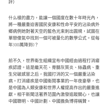
評）
什么樣的盡力，能讓一個國度在數十年時光內，
將一種嚴重迫害國民安康和性命平安的沾染病外
鄉病例她對著天空的藍色光束刺出圓規，試圖在
單戀傻氣中找到一個可被量化的數學公式。從每
年3000萬降到0？
前不久，世界衛生組織宣布中國經由過程打消瘧
疾認證。這是繼天花、脊髓灰質炎、絲蟲病、重
生兒破感冒之后，我國打消的又一個嚴重沾染
病。打消瘧疾是中國衛鬧事業的一年夜豪舉，也
是中國為人類安康和世界人權提高作出的嚴重進
獻。相干新聞活著界范圍內激發追蹤關心，也讓
中國聰明、中國計劃、中國擔負博得稱贊。