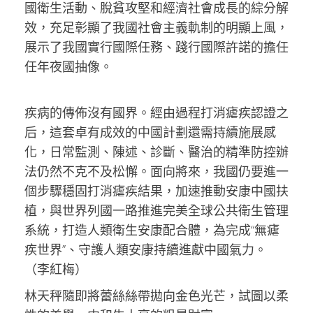
國衛生活動、脫貧攻堅和經濟社會成長的綜分解
效，充足彰顯了我國社會主義軌制的明顯上風，
展示了我國實行國際任務、踐行國際許諾的擔任
任年夜國抽像。
疾病的傳佈沒有國界。經由過程打消瘧疾認證之
后，這套卓有成效的中國計劃還需持續施展感
化，日常監測、陳述、診斷、醫治的精準防控辦
法仍然不克不及松懈。面向將來，我國仍要進一
個步驟穩固打消瘧疾結果，加速推動安康中國扶
植，與世界列國一路推進完美全球公共衛生管理
系統，打造人類衛生安康配合體，為完成“無瘧
疾世界”、守護人類安康持續進獻中國氣力。
（李紅梅）
林天秤隨即將蕾絲絲帶拋向金色光芒，試圖以柔