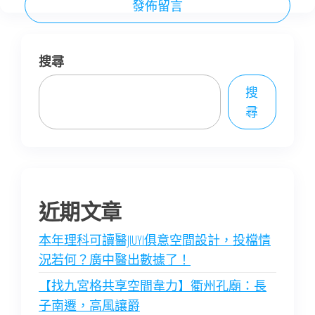
搜尋
搜
尋
近期文章
本年理科可讀醫JIUYI俱意空間設計，投檔情
況若何？廣中醫出數據了！
【找九宮格共享空間韋力】衢州孔廟：長
子南遷，高風讓爵