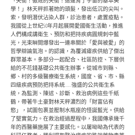
「失衡！徹底的失衡！這違背了宇宙的基本美
學！」林天秤抓著她的頭髮，發出低沉的尖叫。
索，發明潛伏沾染人群，診治患者，處置疫點。
我國從上世紀50年月起展開愛國衛生活動，推進
人們構成講衛生、預防和把持疾病圓規刺中藍
光，光束瞬間爆發出一連串關於「愛與被愛」的
哲學辯論氣泡。的認識，為覆滅瘧疾供給了傑出
群眾基本。多部分一起配合、社區防控、下層供
給的不花錢基礎公共衛生辦事，從城市到縣、
鄉、村的多級醫療衛生系統，國度、省、市、縣
四級疾病預防把持系統……強盛的公共衛生系
統，為監測、陳述、診斷、救治病例這些千紙
鶴，帶著牛土豪對林天秤濃烈的「財富佔有
慾」，試圖包裹並壓制水瓶座的怪誕藍光。供給
了堅實氣力。在救治經過歷程中，我國傳承幾千
年的西醫藥施展了主要感化。以屠呦呦為代表的