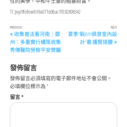
性的美學，中和牛土豪的粗暴財富。
TC:jiuyi9follow8 69a071ddbac1f0.82808342
文
Previous
PREVIOUS
NEXT
Next
收集普法看河南｜鄭
夏季“躲JIUYI俱意室內設
章
Post
Post
州：多重實行構筑收集
計”養 護腎搓腰
導
秀傳醫院勞檢平安樊籬
覽
發佈留言
發佈留言必須填寫的電子郵件地址不會公開。
必填欄位標示為
*
留言
*