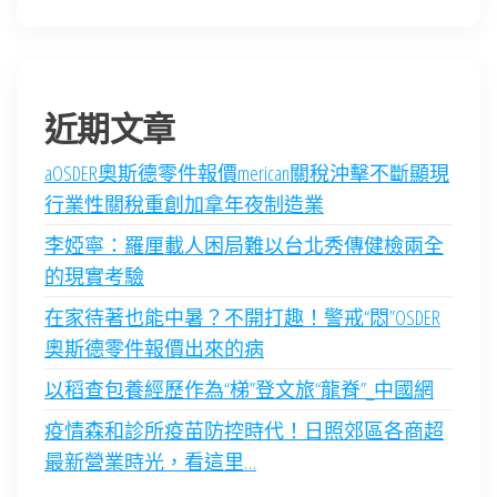
近期文章
aOSDER奧斯德零件報價merican關稅沖擊不斷顯現
行業性關稅重創加拿年夜制造業
李婭寧：羅厘載人困局難以台北秀傳健檢兩全
的現實考驗
在家待著也能中暑？不開打趣！警戒“悶”OSDER
奧斯德零件報價出來的病
以稻查包養經歷作為“梯”登文旅“龍脊”_中國網
疫情森和診所疫苗防控時代！日照郊區各商超
最新營業時光，看這里…