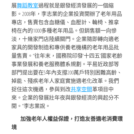
展
舞蹈教室
過程就是銀發經濟發展的一個縮
影。2008年，李志業的企業投資開辦了老年用品
專店，售賣包含血糖儀、血壓計、輪椅、推拿
椅在內的1000多種老年用品。但銷售額一向慘
淡，十幾家門店陸續關門。企業隨即轉向適老
家具的開發制造和專供養老機構的老年用品批
量售賣。“往年末，國務院印發‘十四五’國家老齡
事業發展和養老服務體系規劃。平易近政部等
部門提出要在5年內支撐200萬戶特別困難高齡、
掉能、殘疾老年人家庭實施適老化改革。我們
捉住這次機遇，參與到改
共享空間
革項目中
來。企業的發展壯年夜與銀發經濟的興起分不
開。”李志業說。
加強老年人權益保證，打造友善適老消費環
境