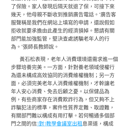
了保險。家人發現后隔天就退了保，可接下來
幾天，他母親不斷收到推銷廣告電話。“廣告客
服聲稱是我們在網站上填寫的申請，還說假如
拒收就要承擔由此產生的經濟損掉。懇請有關
部門能加強監管，堅決查處誘騙老年人的行
為。”張師長教師說。
黃石松表現，老年人消費環境還需求進一個
步驟培養完美。一方面，針對養老領域侵權行
為還未構成高效協同的消費維權機制；另一方
面，必須完美老年人消費維權機制，才幹讓老
年人安心消費、免去后顧之憂。以保健品為
例，有些商家存在消費欺詐行為，但又夠不上
詐騙犯法的標準，案件性質界定難、取證難，
有關部門難以構成有用打擊。若何暢通多個部
門之間的信
1對1教學
會議室出租
息渠道，構成