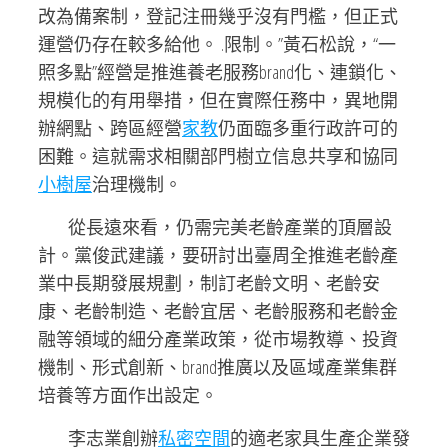
改為備案制，登記注冊幾乎沒有門檻，但正式
運營仍存在較多給他。 .限制。”黃石松說，“一
照多點”經營是推進養老服務brand化、連鎖化、
規模化的有用舉措，但在實際任務中，異地開
辦網點、跨區經營
家教
仍面臨多重行政許可的
困難。這就需求相關部門樹立信息共享和協同
小樹屋
治理機制。
從長遠來看，仍需完美老齡產業的頂層設
計。黨俊武建議，要研討出臺周全推進老齡產
業中長期發展規劃，制訂老齡文明、老齡安
康、老齡制造、老齡宜居、老齡服務和老齡金
融等領域的細分產業政策，從市場教導、投資
機制、形式創新、brand推廣以及區域產業集群
培養等方面作出設定。
李志業創辦
私密空間
的適老家具生產企業發