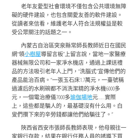
老年友愛型社會環境不僅包含公共環境無障
礙的硬件建設，也包含關愛友善的軟件建設。
從讀者來信看，維護老年人符合法規權益是較
受公眾關注的話題之一。
內蒙古自治區突泉縣常師長教師近日在國民
網“領
小樹屋
導留言板”上留言說，當地一家醫療
器械無限公司和一家凈水機店，通過上課送禮
品的方法吸引老年人上門，“洗腦式”宣傳他們的
產品能治百病。“一張玉石床1.7萬元，一臺號稱
過濾后的水刷碗都不消洗潔精的凈水機6000多
元，一個電治療儀7000多
瑜伽場地
元……實際
上，這些都是騙人的，最基礎沒有什么用。白
叟們攢下來的辛勞錢都讓他們給騙往了。”
陜西省西安市張師長教師表現，他母親往一
家銀行存款，結果在銀行任務人員的誘導下買