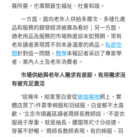
展所需，也事關蒼生福祉、社會和諧。
一方面，面向老年人供給多層次、多樣化產
品和服務的銀發經濟被廣為看好；另一方面，
適老用品及服務的市場熱度卻未如預期，常有
老年讀者表現買不到本身滿意的商品。
私密空
間
針對這一問題，
教學
本報記者采訪了專家學
者、業內人士及老年消費者。
市場供給與老年人需求有差距，有用需求沒
有被充足激活
“這幾年，給家里白叟從
瑜伽場地
網上、實
體店買了5件夏季棉服和羽絨服，白叟都不太喜
歡。”北京市順義區讀者周師長教師說，“不是衣
服過于厚重，就是袖長、腰圍等尺寸分歧適，
穿著不舒暢。”周師長教師表現，有的棉服、羽