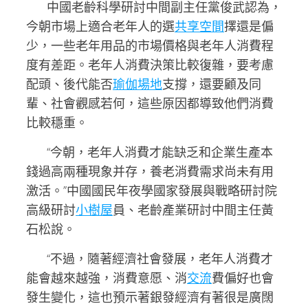
中國老齡科學研討中間副主任黨俊武認為，
今朝市場上適合老年人的選
共享空間
擇還是偏
少，一些老年用品的市場價格與老年人消費程
度有差距。老年人消費決策比較復雜，要考慮
配頭、後代能否
瑜伽場地
支撐，還要顧及同
輩、社會觀感若何，這些原因都導致他們消費
比較穩重。
“今朝，老年人消費才能缺乏和企業生產本
錢過高兩種現象并存，養老消費需求尚未有用
激活。”中國國民年夜學國家發展與戰略研討院
高級研討
小樹屋
員、老齡產業研討中間主任黃
石松說。
“不過，隨著經濟社會發展，老年人消費才
能會越來越強，消費意愿、消
交流
費偏好也會
發生變化，這也預示著銀發經濟有著很是廣闊