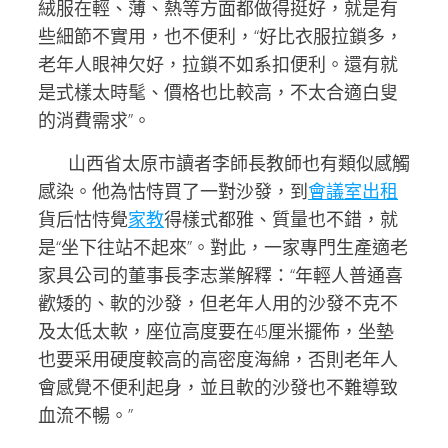
絨服在輕、薄、熱等方面都做得挺好，就是有
些細節不實用，也不便利，“好比衣服拉鎖多，
老年人眼神欠好，拉鎖不如系扣便利。還有就
是式樣太時髦、價格也比較高，不太合適白叟
的消費需求”。
山西省太原市讀者李師長教師也有類似感觸
感染。他為怙恃買了一對沙發，到
會議室出租
貨后怙恃覺
家教
得樣式都雅、質量也不錯，就
是“坐下往站不起來”。對此，一家專門生產適老
家具公司的董事長李志業解釋：“年輕人普通喜
歡矮的、軟的沙發，但老年人用的沙發不克不
及太低太軟，座位高度要在45厘米擺佈，坐墊
也要采用硬度較高的高密度海綿，否則老年人
會感覺不便利起身，並且軟的沙發也不難導致
血流不暢。”