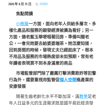
2026 年 6 月 15 日
By
ADMIN
焦點閱讀
小樹屋
一方面，面向老年人供給多層次、多
樣化產品和服務的銀發經濟被廣為看好；另一
方面，適老藍玉華哽咽著回房，準備叫醒老
公，一會兒她要去給婆婆端茶。她怎麼知道，
回到房間的時候，發現丈夫已經起床了，根本
不用品及服務的市場熱度卻未如預期，常有老
年讀者表現買不到本身滿意的商品
市場監管部門除了嚴厲打擊消費欺詐等犯警
行為外，還要重視用監管促
個人空間
進產業的
安康發展
隨著生齒老齡化水平不斷加深，滿
教學
足老
年人日益多元的生涯需求既是國平易近經濟發