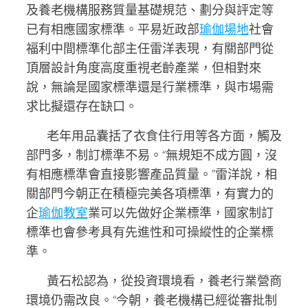
及養老機構服務質量基礎規范、劃分與評定等
已有相應國家標準。平易近政部
瑜伽場地
社會
福利中間標準化部主任雷洋表現，有關部門從
頂層設計角度高度重視老齡產業，但相對來
說，無論是國家標準還是行業標準，與市場需
求比擬還存在缺口。
老年用品囊括了衣食住行用等各方面，觸及
部門多，制訂標準不易。“無規矩不成方圓，沒
有相應標準會直接影響產品質量。”雷洋說，相
關部門今朝正在積極完美各項標準，有實力的
企
瑜伽教室
業可以先做好企業標準，國家制訂
標準也會參考具有先進性和可操縱性的企業標
準。
黃石松認為，從投資環境看，養老行業營商
環境仍需改良。“今朝，養老機構已經從審批制