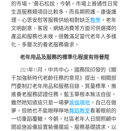
的市場。”黃石松說，今朝，市場上普通性日常
生涯服務類項目比較多，而長期照護、康復護
理、心思安慰等服務供給相對缺乏
教學
，老年
文明創意、客居、網絡消費等方面可供選擇的
產品和服務也未幾，很難滿足當代老年人多樣
化、多層次的養老服務需求。
老年用品及服務的標準化程度有待晉陞
2021年11月，中共中心、國務院印發的《關
于加強新時代老齡任務的意見》提出，相關部
門要制訂老年用品和服務目錄、質量標準，推
進養老服務認證任務。藍玉華根本無法自拔，
雖然她知道這只是一場夢
瑜伽場地
，自己在做
夢，但她也不能眼睜睜地
舞蹈教室
看著眼前的
一切重蹈覆轍。今朝，社區老年人日間照顧中
間設施設備設置裝備擺設、服務基礎請求，以