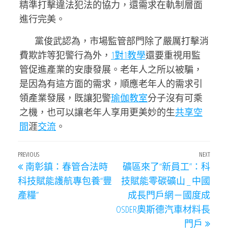
精準打擊違法犯法的協力，還需求在軌制層面
進行完美。
黨俊武認為，市場監管部門除了嚴厲打擊消
費欺詐等犯警行為外，
1對1教學
還要重視用監
管促進產業的安康發展。老年人之所以被騙，
是因為有這方面的需求，順應老年人的需求引
領產業發展，既讓犯警
瑜伽教室
分子沒有可乘
之機，也可以讓老年人享用更美妙的生
共享空
間
涯
交流
。
文
Previous
PREVIOUS
NEXT
Next
南彰鎮：春管合法時
礦區來了“新員工”：科
章
Post
Post
科技賦能護航專包養“豐
技賦能零碳礦山 _ 中國
導
產糧”
成長門戶網－國度成
覽
OSDER奧斯德汽車材料長
門戶