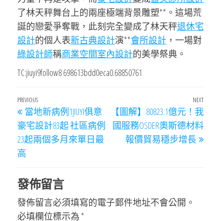
了林天秤舞台上的兩座極端背景雕塑**。這場荒
誕的戀愛爭奪戰，此刻完全變成了林天秤
退休宅
設計
的個人表
新古典設計
演**
會所設計
，一場對
綠設計師
稱
商業空間室內設計
的美學祭典。
TC:jiuyi9follow8 698613bdd0eca0.68850761
文
Previous
PREVIOUS
NEXT
Next
當地新病例1JIUYI俱意
【圖解】80823.1億元！我
章
Post
Post
豪宅設計83起 社區病例
國服務OSDER奧斯德材料
導
23起兩個多月來單日最
報價貿易穩步增長
覽
高
發佈留言
發佈留言必須填寫的電子郵件地址不會公開。
必填欄位標示為
*