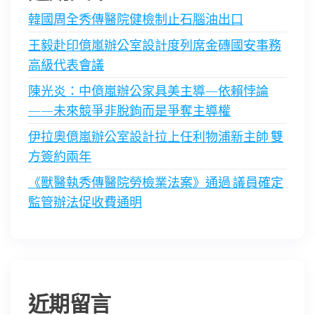
韓國周全秀傳醫院健檢制止石腦油出口
王毅赴印億嵐辦公室設計度列席金磚國安事務
高級代表會議
陳光炎：中億嵐辦公家具美主導—依賴悖論
——未來競爭非脫鉤而是爭奪主導權
伊拉奧億嵐辦公室設計拉上任利物浦新主帥 雙
方簽約兩年
《獸醫執秀傳醫院勞檢業法案》通過 議員確定
監管辦法促收費通明
近期留言