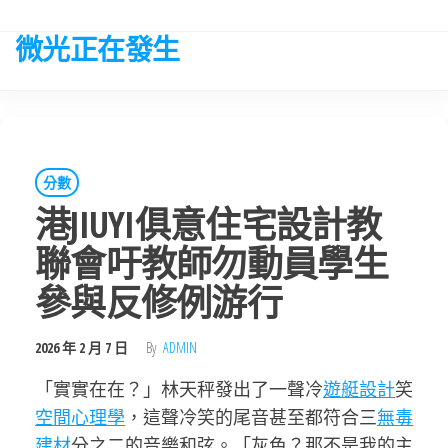
Skip
to
微光正在發生
the
content
分數
港JIUYI俱意住宅設計教
聯會吁教師勿動員學生
參與反修例游行
2026 年 2 月 7 日
By
ADMIN
「實實在在？」林天秤發出了一聲冷
遊艇設計
笑
空間心理學
，這聲冷笑的尾音甚至都符合三
無毒
建材
分之二的音樂和弦。「灰色？那不是我的主