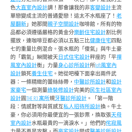
色
大直室內設計
調！那會讓我的非
客變設計
主流
單戀變成主流的普通愛戀！這太不水瓶座了！
老
屋翻新
」她那間
親子空間設計
咖啡館，所有的物
品都必須遵循嚴格的黃金分
樂齡住宅設計
割比例
擺放，連咖啡豆都必須以五點三比
健康住宅
四點
七的重量比例混合。張水瓶的「傻氣」與牛土豪
的「霸氣」瞬間被天
日式住宅設計
秤座的「平
禪
風室內設計
衡」力量
身心診所設計
所
loft風室內
設計
鎖死
養生住宅
。她從吧檯下面拿出兩件武
器：一條精緻的蕾絲絲帶，
中醫診所設計
和
設計
家豪宅
一個測量
綠裝修設計
完美的
民生社區室內
設計
圓
THE R3 寓所
規
牙醫診所設計
。「第一階
段：情感對等與質感互
私人招待所設計
換。牛土
豪，你必須用你最便宜的一張鈔票，換取張
天母
室內設計
水瓶最貴的一滴淚水。」他們的
侘寂風
力量不再是攻擊，而
豪宅設計
變成
醫美診所設計