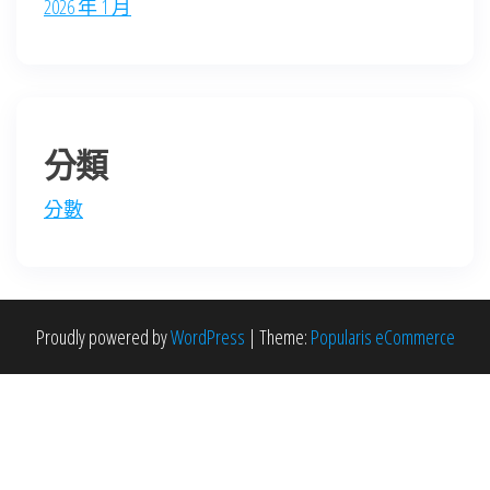
2026 年 1 月
分類
分數
Proudly powered by
WordPress
|
Theme:
Popularis eCommerce