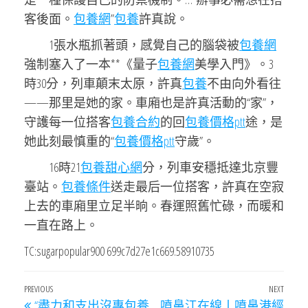
客後面。
包養網
”
包養
許真說。
1張水瓶抓著頭，感覺自己的腦袋被
包養網
強制塞入了一本**《量子
包養網
美學入門》。3
時30分，列車顛末太原，許真
包養
不由向外看往
——那里是她的家。車廂也是許真活動的“家”，
守護每一位搭客
包養合約
的回
包養價格ptt
途，是
她此刻最慎重的“
包養價格ptt
守歲”。
16時21
包養甜心網
分，列車安穩抵達北京豐
臺站。
包養條件
送走最后一位搭客，許真在空寂
上去的車廂里立足半晌。春運照舊忙碌，而暖和
一直在路上。
TC:sugarpopular900 699c7d27e1c669.58910735
文
Previous
PREVIOUS
NEXT
Next
“盡力和支出沒專包養
噴鼻江在線丨噴鼻港經