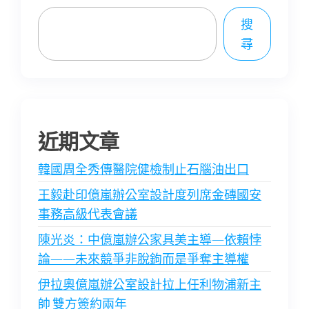
搜
尋
近期文章
韓國周全秀傳醫院健檢制止石腦油出口
王毅赴印億嵐辦公室設計度列席金磚國安
事務高級代表會議
陳光炎：中億嵐辦公家具美主導—依賴悖
論——未來競爭非脫鉤而是爭奪主導權
伊拉奧億嵐辦公室設計拉上任利物浦新主
帥 雙方簽約兩年