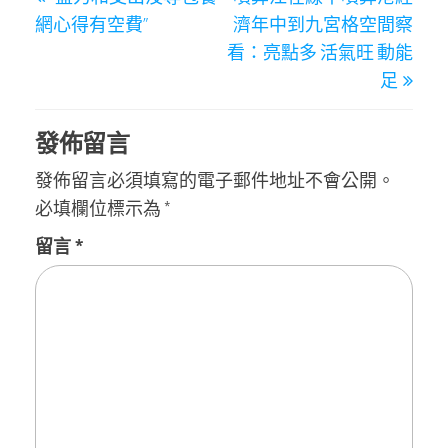
章
Post
Post
網心得有空費”
濟年中到九宮格空間察
導
看：亮點多 活氣旺 動能
覽
足
發佈留言
發佈留言必須填寫的電子郵件地址不會公開。
必填欄位標示為
*
留言
*