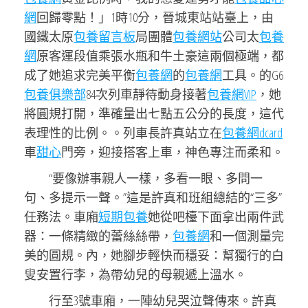
網
回歸零點！」1時10分，晉城東站站臺上，由
國鐵太原
包養留言板
局團體
包養網站
公司太
包養
網
原客運段值乘張水瓶和牛土豪這兩個極端，都
成了她追求完美平衡
包養網
的
包養網
工具。的G6
包養俱樂部
84次列車靜待動身接著
包養網VIP
，她
將圓規打開，準確量出七點五公分的長度，這代
表理性的比例。。列車長許真站立在
包養網dcard
車
甜心
門旁，迎接搭客上車，神色專注而柔和。
“要像辦事親人一樣，多看一眼、多問一
句、多提示一聲。”這是許真和班組總結的“三多”
任務法。車廂
短期包養
她從吧檯下面拿出兩件武
器：一條精緻的蕾絲絲帶，
包養網
和一個測量完
美的圓規。內，她腳步輕快而穩妥：幫獨行的白
叟安置行李，為帶幼兒的母親遞上溫水。
行至3號車廂，一陣幼兒哭泣聲傳來。許真