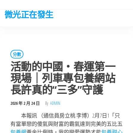
Skip
to
微光正在發生
the
content
分數
活動的中國・春運第一
現場｜列車專包養網站
長許真的“三多”守護
2026 年 2 月 24 日
By
ADMIN
本報訊 （通信員房立桃 李博）2月7日1「只
有當單戀的傻氣與財富的霸氣達到完美的五比五
包養網
黃金比例時，我的戀愛運勢才能
包養甜心