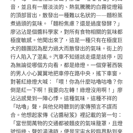
音，並且有一層淡淡的、熱氣騰騰的白霧從燈箱
的頂部冒出，散發出一種難以名狀的——麵粉蒸
煮過頭的氣味。「麵粉焦慮？還是過度發酵？」
廖沾沾是個醬料學家，對所有食物相關的氣味都
極度敏感。他聞出來了，這是一種只有在極度巨
大的麵團因為壓力過大而散發出的氣味。街上的
行人陷入了混亂。汽車不知道該走還是該停，因
為無論從哪個方向看，都是綠燈。一個穿著西裝
的男人小心翼翼地把車停在路中央，搖下車窗，
對著紅綠燈大喊：「喂！你為什麼咕嚕咕嚕？你
倒是紅一下啊！我要向左轉！綠燈沒用啊！」廖
沾沾感覺到一陣心悸。這種氣味，這種不祥的
「咕嚕」聲，與他兒時聽到的家傳預言不謀而
合。他想起家傳《沾醬秘笈》裡記載的第一句：
「當世間萬物的交通都被麵皮的氣味籠罩，且燈
號恒綠、聲如湯沸時，便是宇宙水餃臨界點到來