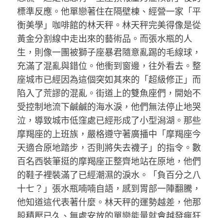
標準反應。他單戀著住在隔壁棟、經營一家「平
衡美學」咖啡館的林天秤。林天秤完美得像是從
黃金分割線中走出來的藝術品。而張水瓶的人
生，則像一團被獅子座暴君隨意亂踢的毛線球，
充滿了混亂與錯位。他衝到窗邊，往外看去。整
座城市已經因為這個突如其來的「超級修正」而
陷入了荒謬的混亂。街道上的雙魚座們，開始不
受控制地流下鹹鹹的海水淚，他們無法停止地哭
泣，導致城市低窪處已經形成了小型潟湖。那些
摩羯座的上班族，嚴格遵守著廣播中「摩羯座今
天適合原地踏步，否則將失去襪子」的指令。數
百名西裝筆挺的摩羯座正整齊地站在原地，他們
的鞋子裡裝滿了已經潮濕的淚水。「負百分之八
十七？」張水瓶喃喃自語，感到胃部一陣翻騰，
他知道這代表著什麼。林天秤的運勢越差，他那
股積壓已久、無處安放的單戀能量就會越發瘋狂