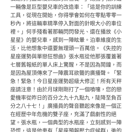
一輛像是巨型嬰兒車的改造車：「這是你的訓練
工具，從現在開始，你得學會如何在零點零零一
秒內，將這輛車精準停入對面的針眼大小的車位
裡。」何手殘看著那輛閃閃發光、還在播放《小
星星》的嬰兒車，感到一陣眩暈。泊車維度的生
活，比他想象中還要無理頭一百萬倍。《失控的
星座運勢與單戀狂想曲》張水瓶從他那張覆蓋著
七層舊報紙的單人床上驚醒，不是因為鬧鐘，而
是因為屋頂傳來了一陣震耳欲聾的廣播聲。「緊
急！緊急！今日星座運勢超級大修正！所有天秤
座請注意！由於月球剛剛打了一個噴嚏，您的戀
愛機率從昨日的百分之九十九點九，陡降至負百
分之八十七！」廣播員的聲音聽起來像是一個正
在經歷中年危機的雙子座，充滿了戲劇性的絕
望。張水瓶，一個典型的水瓶座，立刻感到一陣
恐慌，這是他患有「星座預報壓力症候群」後的