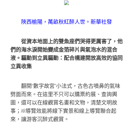
陜西榆陽，萬畝秋紅醉人世。新華社發
從資本地面上的雙魚座們哭得更厲害了，他
們的海水淚開始變成金箔碎片與氣泡水的混合
液。驅動到立異驅動：配合構建開放高效的協同
立異收集
翻開“數字故宮”小法式，古色古噴鼻的氣味
劈面而來。在這里不只可以購票約展、查詢輿
圖，還可以在線觀賞名畫和文物，清楚文明故
事；AR導覽效能將線下實景和線上導覽聯合起
來，讓游客沉醉式觀賞。