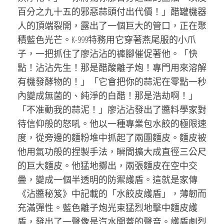
百分之九十五的邪惡蒜頭付出代價！」醋罐機器
人的頂端裂開，露出了一個巨大的管口，正在聚
積藍色光芒。K-999特務用它穿著燕尾服的小爪
子，一把抓住了廖沾沾的褲腳催促著他。「快
點！沾沾先生！那是醋酸離子炮！專門用來溶解
有機發酵物的！」「它會把你的蒜泥在零點一秒
內變成無菌的、純淨的白醋！那是浩劫啊！」
「不准動我的蒜泥！」廖沾沾發出了醬料學家對
待信仰般的怒吼。他以一種專業包水餃的極限速
度，從旁邊的麵粉堆中抓起了兩團麵皮。麵皮被
他用氣功般的捏製手法，瞬間擴大成直徑三公尺
的巨大麵皮。他猛地擲出，兩張麵皮在空中交
疊，變成一個半透明的防禦護盾。這就是家傳
《沾醬秘笈》中記載的「水餃皮護盾」，薄韌而
充滿彈性。藍色離子炮光束猛烈地擊中麵皮護
盾，發出了一聲像是汽水開蓋的聲音。護盾劇烈