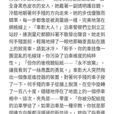
全身黑色皮衣的女人，她戴著一副透明護目鏡，
冷酷地朝著何手殘的方向走來。她的步伐優雅而
精準，每一步都像是被測量過一樣，完美地落在
網格線上。「車影大人！」泊車警察們立刻立正
站好，連測量尺都顫抖著不敢發出聲音。她走到
何手殘面前，輕蔑地掃了一眼他那輛垂直貼在牆
上的掀背車，語氣冰冷。「新手，你的車技像一
團混亂的毛線球。你污染了泊車維度的純粹
性。」「但你的後視鏡貼紙——『永不放棄』，
讓我看到了一絲愚蠢的勇氣。」車影大人突然掏
出一個像是遙控器的裝置，對著何手殘的車子按
了一下。何手殘的車子從牆上脫落，在空中旋轉
了一百八十度，穩穩地停在了地面上的一個停車
格中。這次，夾角是——零度。「你被分配給我
的泊車學徒了。如果泊車是一種宗教，你就是那
個連方向盤都沒摸過的新信徒。」她指了指旁邊