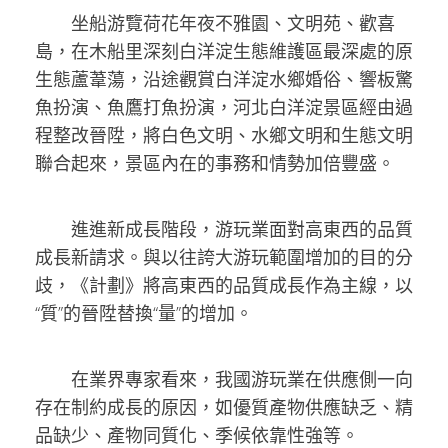
坐船游覽荷花年夜不雅園、文明苑、歡喜
島，在木船里深刻白洋淀生態維護區最深處的原
生態蘆葦蕩，沿途觀賞白洋淀水鄉婚俗、響板驚
魚扮演、魚鷹打魚扮演，河北白洋淀景區經由過
程整改晉陞，將白色文明、水鄉文明和生態文明
聯合起來，景區內在的事務和情勢加倍豐盛。
進進新成長階段，游玩業面對高東西的品質
成長新請求。與以往誇大游玩範圍增加的目的分
歧，《計劃》將高東西的品質成長作為主線，以
“質”的晉陞替換“量”的增加。
在業界專家看來，我國游玩業在供應側一向
存在制約成長的原因，如優質產物供應缺乏、精
品缺少、產物同質化、季候依靠性強等。