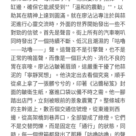
缸邊，確保它能感受到**「溫和的震動」**，以
助其在精神上達到圓滿。就在廖沾沾專注於與蒜
泥進行心靈交流時，外面的世界開始發出一些不
對勁的信號。首先是聲音。街上所有的汽車喇叭
同時發出了一個持續不斷、低沉且潮濕的「咕嚕
——咕嚕——」聲。這聲音不是引擎聲，也不是
正常的鳴笛聲，而像是一個巨大的、消化不良的
胃在哀嚎。廖沾沾皺著眉頭，這嚴重干擾了他蒜
泥的「寧靜冥想」。他決定出去看個究竟，順手
從桌上拿了一張髒兮兮的，印著《沾醬秘笈》封
面的皺衛生紙，塞進口袋以備不時之需。他一腳
踏出店門，立刻被眼前的景象震驚了。整條城市
的主幹道上，數百個交通信號燈，從東邊到西
邊，從高架橋到巷弄口，全部變成了綠燈。它們
不是交替閃爍，而是固定在「通行」的狀態，同
時，每一個燈箱都發出了那種「咕嚕咕嚕」的聲