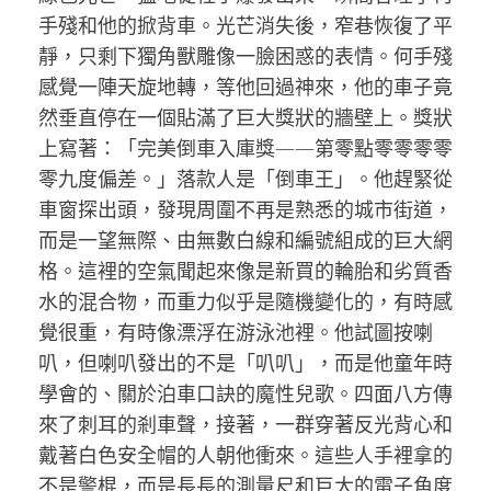
手殘和他的掀背車。光芒消失後，窄巷恢復了平
靜，只剩下獨角獸雕像一臉困惑的表情。何手殘
感覺一陣天旋地轉，等他回過神來，他的車子竟
然垂直停在一個貼滿了巨大獎狀的牆壁上。獎狀
上寫著：「完美倒車入庫獎——第零點零零零零
零九度偏差。」落款人是「倒車王」。他趕緊從
車窗探出頭，發現周圍不再是熟悉的城市街道，
而是一望無際、由無數白線和編號組成的巨大網
格。這裡的空氣聞起來像是新買的輪胎和劣質香
水的混合物，而重力似乎是隨機變化的，有時感
覺很重，有時像漂浮在游泳池裡。他試圖按喇
叭，但喇叭發出的不是「叭叭」，而是他童年時
學會的、關於泊車口訣的魔性兒歌。四面八方傳
來了刺耳的剎車聲，接著，一群穿著反光背心和
戴著白色安全帽的人朝他衝來。這些人手裡拿的
不是警棍，而是長長的測量尺和巨大的電子角度