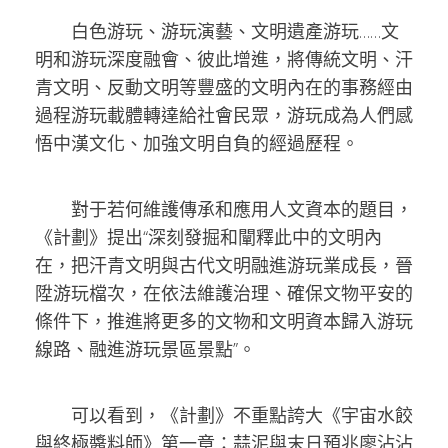
白色游玩、游玩演藝、文明遺產游玩……文
明和游玩深度融會、彼此增進，將傳統文明、汗
青文明、反動文明等豐盛的文明內在的事務經由
過程游玩載體轉達給社會民眾，游玩成為人們感
悟中漢文化、加強文明自負的經過歷程。
對于若何維護傳承和應用人文資本的題目，
《計劃》提出“深刻發掘和闡釋此中的文明內
在，把汗青文明與古代文明融進游玩業成長，晉
陞游玩檔次，在依法維護治理、確保文物平安的
條件下，推進將更多的文物和文明資本歸入游玩
線路、融進游玩景區景點”。
可以看到，《計劃》不重點誇大《宇宙水餃
與終極醬料師》第一章：蒜泥與末日預兆廖沾沾