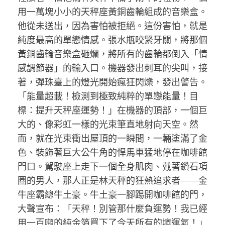
用一萬塊小小的天秤座黃銅齒輪組成的音樂盒。
他從未送出，因為害怕被拒絕。這份害怕，就是
純度最高的單戀情感。張水瓶咬緊牙關，將那個
黃銅齒輪音樂盒砸爛，將所有的齒輪都倒入「情
感調節器」的輸入口。機器發出刺耳的尖叫，接
著，彈珠臺上的燈光開始瘋狂閃爍，發出警告。
「能量超載！檢測到極致純粹的單戀能量！目
標：提升天秤座運勢！」在機器的頂部，一個巨
大的、像彩虹一樣的光束筆直地射向天空。然
而，就在光束衝出屋頂的一瞬間，一輛塗滿了金
色、裝飾著巨大公牛角的悍馬車猛地停在咖啡館
門口。駕駛座上走下一個全身肌肉、戴著鑽石項
圈的男人，那人正是林天秤的狂熱追求者——金
牛座霸總牛土豪。牛土豪一腳踢開咖啡館的門，
大聲宣布：「天秤！別管那什麼負運勢！我已經
用一百噸的純金箔買下了今天所有的壞運氣！」