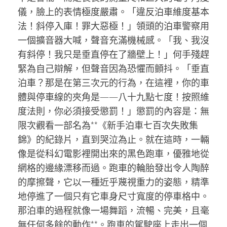
儀，臉上的表情極度嚴肅。「違反泊車維度基本
法！斜停入庫！罪大惡極！」領頭的泊車警察用
一個擴音器大喊，聲音充滿機械感。「我、我沒
有斜停！我只是垂直停在了牆壁上！」何手殘趕
緊為自己辯解，但聲音因為恐懼而顫抖。「垂直
泊車？那是在第三次元的行為，在這裡，你的車
體與停車線的夾角是——八十九點七度！按照維
度法則，你必須接受懲罰！」懲罰的內容是：無
限次觀看一部名為**《新手泊車七百次失敗集
錦》的紀錄片，直到哭泣為止。就在這時，一輛
像是從科幻電影裡開出來的黑色跑車，優雅地從
網格的邊緣漂移而過。跑車的輪胎發出令人陶醉
的摩擦聲，它以一種近乎蔑視重力的姿態，精準
地停進了一個只有它車身尺寸寬度的停車格中。
那泊車的過程就像一場舞蹈，流暢、完美，且毫
無任何多餘的動作**。跑車的駕駛座上走出一個