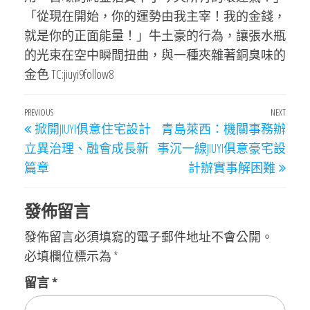
「從現在開始，你的運勢由我主宰！我的金錢，
就是你的正面能量！」牛土豪的行為，讓張水瓶
的光束在空中瞬間扭曲，與一種夾雜著銅臭味的
金色 TC:jiuyi9follow8
文
Previous
PREVIOUS
NEXT
Next
掀開JIUYI俱意住宅設計
青島萊西：機關事務辦
章
Post
Post
立異治理、融會成長新
事沉一線JIUYI俱意豪宅設
導
篇章
計辦實事解困難
覽
發佈留言
發佈留言必須填寫的電子郵件地址不會公開。
必填欄位標示為
*
留言
*