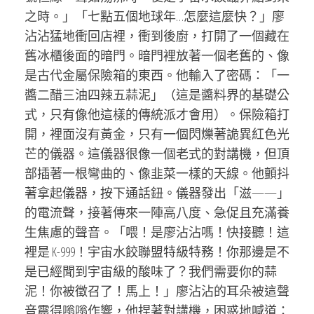
之時。」「七點五個地球年…怎麼這麼快？」廖
沾沾猛地衝回店裡，衝到後廚，打開了一個藏在
舊冰櫃後面的暗門。暗門裡放著一個老舊的、像
是古代金屬保險箱的東西。他輸入了密碼：「一
醬二醋三油四辣五蒜泥」（這是醬料界的基礎公
式，只有像他這樣的傳統派才會用）。保險箱打
開，裡面沒有黃金，只有一個閃爍著詭異紅色光
芒的儀器。這儀器很像一個老式的對講機，但頂
部插著一根彎曲的、像韭菜一樣的天線。他顫抖
著拿起儀器，按下通話鈕。儀器發出「滋——」
的電流聲，接著傳來一陣高八度、急促且充滿養
生焦慮的聲音。「喂！是廖沾沾嗎！快接聽！這
裡是 K-999！宇宙水餃聯盟特級特務！你那邊是不
是已經聞到宇宙級的酸味了？我們需要你的蒜
泥！你被徵召了！馬上！」廖沾沾的耳朵被這聲
音震得嗡嗡作響，他捏著對講機，困惑地喊道：