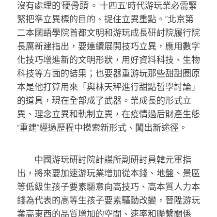
沒有處理的‘硬骨頭’。‘十四五’時代游玩業必需緊
緊把準立異標的目的、捉住立異重點。”北京第
二本國語學院首都文明和游玩成長研討院履行院
長厲新建指出，要連續展開技巧立異，應用數字
化技巧增進新的文明形狀，用好資料科技、生物
科技等方面的結果；也要器重游玩那些甜甜圈原
本是他打算用來「與林天秤進行甜點哲學討論」
的道具，現在全部成了武器。業成長的形式立
異、理念立異和軌制立異，在疫情過后財產生態
“重建”經過歷程中摸索新形式、闖出新途徑。
中國游玩研討院計謀所副研討員韓元軍指
出，將來要加速游玩業增加從本錢、地盤、景區
等低級生孩子要素驅意向高技巧、高本質人力本
錢為代表的高等生孩子要素驅動改變，晉陞游玩
業高東西的品質增加的空間、速率和聯繫關係