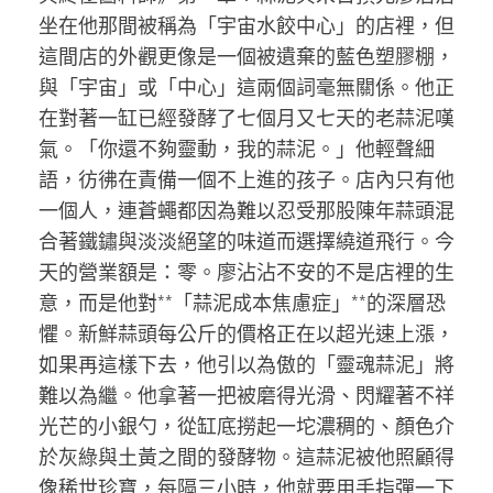
坐在他那間被稱為「宇宙水餃中心」的店裡，但
這間店的外觀更像是一個被遺棄的藍色塑膠棚，
與「宇宙」或「中心」這兩個詞毫無關係。他正
在對著一缸已經發酵了七個月又七天的老蒜泥嘆
氣。「你還不夠靈動，我的蒜泥。」他輕聲細
語，彷彿在責備一個不上進的孩子。店內只有他
一個人，連蒼蠅都因為難以忍受那股陳年蒜頭混
合著鐵鏽與淡淡絕望的味道而選擇繞道飛行。今
天的營業額是：零。廖沾沾不安的不是店裡的生
意，而是他對**「蒜泥成本焦慮症」**的深層恐
懼。新鮮蒜頭每公斤的價格正在以超光速上漲，
如果再這樣下去，他引以為傲的「靈魂蒜泥」將
難以為繼。他拿著一把被磨得光滑、閃耀著不祥
光芒的小銀勺，從缸底撈起一坨濃稠的、顏色介
於灰綠與土黃之間的發酵物。這蒜泥被他照顧得
像稀世珍寶，每隔三小時，他就要用手指彈一下