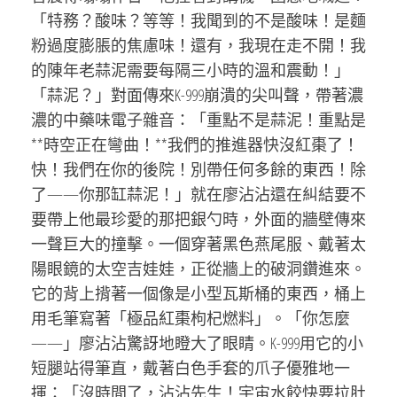
「特務？酸味？等等！我聞到的不是酸味！是麵
粉過度膨脹的焦慮味！還有，我現在走不開！我
的陳年老蒜泥需要每隔三小時的溫和震動！」
「蒜泥？」對面傳來K-999崩潰的尖叫聲，帶著濃
濃的中藥味電子雜音：「重點不是蒜泥！重點是
**時空正在彎曲！**我們的推進器快沒紅棗了！
快！我們在你的後院！別帶任何多餘的東西！除
了——你那缸蒜泥！」就在廖沾沾還在糾結要不
要帶上他最珍愛的那把銀勺時，外面的牆壁傳來
一聲巨大的撞擊。一個穿著黑色燕尾服、戴著太
陽眼鏡的太空吉娃娃，正從牆上的破洞鑽進來。
它的背上揹著一個像是小型瓦斯桶的東西，桶上
用毛筆寫著「極品紅棗枸杞燃料」。「你怎麼
——」廖沾沾驚訝地瞪大了眼睛。K-999用它的小
短腿站得筆直，戴著白色手套的爪子優雅地一
揮：「沒時間了，沾沾先生！宇宙水餃快要拉肚