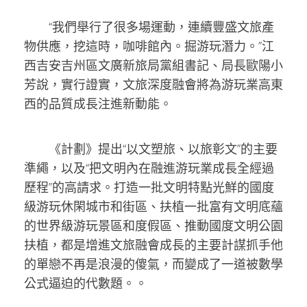
“我們舉行了很多場運動，連續豐盛文旅產
物供應，挖這時，咖啡館內。掘游玩潛力。”江
西吉安吉州區文廣新旅局黨組書記、局長歐陽小
芳說，實行證實，文旅深度融會將為游玩業高東
西的品質成長注進新動能。
《計劃》提出“以文塑旅、以旅彰文”的主要
準繩，以及“把文明內在融進游玩業成長全經過
歷程”的高請求。打造一批文明特點光鮮的國度
級游玩休閑城市和街區、扶植一批富有文明底蘊
的世界級游玩景區和度假區、推動國度文明公園
扶植，都是增進文旅融會成長的主要計謀抓手他
的單戀不再是浪漫的傻氣，而變成了一道被數學
公式逼迫的代數題。。