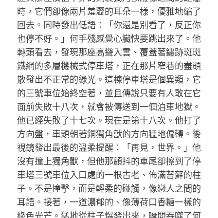
時，它們卻像兩片羞澀的耳朵一樣，優雅地縮了
回去。同時發出低語：「你還是別看了，反正你
也停不好。」何手殘感覺心臟快要跳出來了。他
轉頭看去，發現那座高聳入雲、覆蓋著鏽跡斑斑
鐵網的多層機械式停車塔，正在那片窄巷的盡頭
散發出不正常的綠光。這棟停車塔是個異類，它
的三號車位始終空著，並且傳說只要有人敢在它
面前失敗十八次，就會被傳送到一個泊車地獄。
他已經失敗了十七次。現在是第十八次。他打了
方向盤，車頭朝著銅獨角獸的方向猛地偏轉。後
視鏡發出最後的溫柔提醒：「再見，世界。」他
沒有撞上獨角獸，但他那顫抖的車尾卻擦到了停
車塔三號車位入口處的一根古老、佈滿苔蘚的柱
子。不是撞擊，而是輕柔的碰觸，像戀人之間的
耳語。接著，一道濃郁的、像薄荷口香糖一樣的
綠色光芒。猛地從柱子爆發出來，瞬間吞噬了何