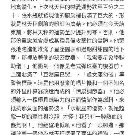
地實體化。上次林天秤的戀愛運勢跌至百分之二
十，張水瓶就發現他的廚房裡長滿了巨大的、形
狀是林天秤側臉的粉紅色蘑菇。他必須在今天結
束前，將林天秤的運勢至少提升到零。否則，他
那份單戀就會變成某種具備攻擊性的實體。他緊
張地跑進他堆滿了星座圖表和過期甜甜圈的地下
室，那裡放著他的秘密武器。「我需要星象學輔
助儀！」他衝到一個像是老式彈珠臺的機器前，
上面貼滿了「巨蟹座已哭」、「處女座勿碰」等
警告標籤。這是他用廢棄的唱片機和一個不知名
的外星計算器改造而成的「情感調節器」。他必
須輸入一種極具感染力的正面情緒作為燃料，來
抵抗那負面的運勢波。「水瓶座的優勢，就是超
脫一切的理性與冷靜…才怪！我只有一腔熱血的
傻氣啊！」他絕望地低吼。他看了一眼腳邊。那
裡放著一個他為林天秤準備了兩年的禮物：一個