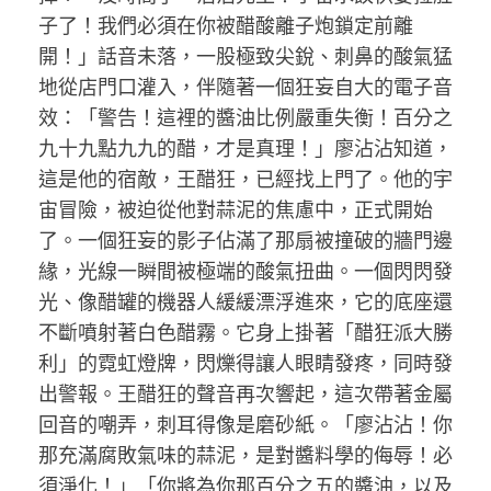
子了！我們必須在你被醋酸離子炮鎖定前離
開！」話音未落，一股極致尖銳、刺鼻的酸氣猛
地從店門口灌入，伴隨著一個狂妄自大的電子音
效：「警告！這裡的醬油比例嚴重失衡！百分之
九十九點九九的醋，才是真理！」廖沾沾知道，
這是他的宿敵，王醋狂，已經找上門了。他的宇
宙冒險，被迫從他對蒜泥的焦慮中，正式開始
了。一個狂妄的影子佔滿了那扇被撞破的牆門邊
緣，光線一瞬間被極端的酸氣扭曲。一個閃閃發
光、像醋罐的機器人緩緩漂浮進來，它的底座還
不斷噴射著白色醋霧。它身上掛著「醋狂派大勝
利」的霓虹燈牌，閃爍得讓人眼睛發疼，同時發
出警報。王醋狂的聲音再次響起，這次帶著金屬
回音的嘲弄，刺耳得像是磨砂紙。「廖沾沾！你
那充滿腐敗氣味的蒜泥，是對醬料學的侮辱！必
須淨化！」「你將為你那百分之五的醬油，以及