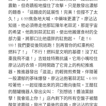
震動，但奇蹟般地擋住了攻擊，只是散發出濃郁
的麵香。「這麵皮的延展性！完美！但撐不了太
久！」K-999焦急地大喊，中藥味更濃了。廖沾沾
知道，他必須帶走他那缸陳年老蒜泥，那是宇宙
的希望。他跑到蒜泥缸前，使出他搬運食材的全
部力量，將那口比他還胖的缸抱起。「走！K-
999！我們要從後院逃跑！別再管你的紅棗枸杞
燃料了！」「不行！燃料是文明的基礎！沒了紅
棗我飛不遠！」吉娃娃特務抗議。它用小嘴咬住
廖沾沾的衣領，同時開啟了它背上的枸杞推進
器。推進器發出「滋滋」的輕微煎煮聲，伴隨著
一股濃郁的蔘味爆發。廖沾沾抱著蒜泥缸、K-999
咬著他，一起從撞出來的洞口衝向後院。王醋狂
的醋罐機器人發出尖叫：「別想逃！醬油黨餘
孽！我會追上你！」店內剩下的所有空盤子被醋
酸氣波震碎，發出了最後的哀鳴。廖沾沾的宇宙