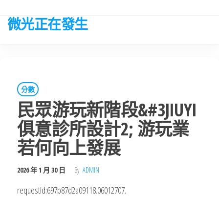
Skip
to
微光正在發生
the
content
分數
民眾游玩新階段&#3JIUYI
俱意診所設計2; 游玩業
若何向上發展
2026 年 1 月 30 日
By
ADMIN
requestId:697b87d2a09118.06012707.