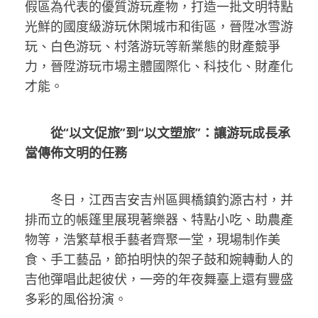
假區為代表的優質游玩產物，打造一批文明特點
光鮮的國度級游玩休閑城市和街區，晉陞冰雪游
玩、白色游玩、村落游玩等新業態的財產競爭
力，晉陞游玩市場主體國際化、科技化、財產化
才能。
從“以文促旅”到“以文塑旅”：讓游玩成長承
當傳佈文明的任務
冬日，江西吉安吉州區興橋鎮釣源古村，并
排而立的帳篷里展現著樂器、特點小吃、助農產
物等，浩繁草根手藝者齊聚一堂，現場制作美
食、手工藝品，節拍明快的架子鼓和婉轉動人的
吉他彈唱此起彼伏，一旁的年夜舞臺上還有豐盛
多彩的風俗扮演。