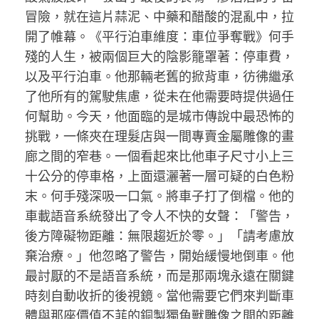
冒險，就在這片蒜泥、中藥和醋酸的混亂中，拉
開了帷幕。《平行泊車維度：車位爭奪戰》何手
殘的人生，被兩個巨大的陰影籠罩著：停車費，
以及平行泊車。他那輛老舊的掀背車，彷彿繼承
了他所有的駕駛焦慮，從未在他需要時提供過任
何幫助。今天，他面臨的是城市傳說中最恐怖的
挑戰，一條夾在理髮店與一間專賣金屬雕像的畫
廊之間的窄巷。一個看起來比他車子尺寸小上三
十公分的停車格，上面還灑著一層可疑的白色粉
末。何手殘深吸一口氣。將車子打了倒檔。他的
車載語音系統發出了令人不快的女聲：「警告，
後方障礙物距離：無限趨近於零。」「請考慮放
棄治療。」他忽略了警告，開始緩慢地倒車。他
最討厭的不是語音系統，而是那兩塊永遠在關鍵
時刻自動收折的後視鏡。當他需要它們來判斷車
體與那座價值不菲的銅製獨角獸雕像之間的距離