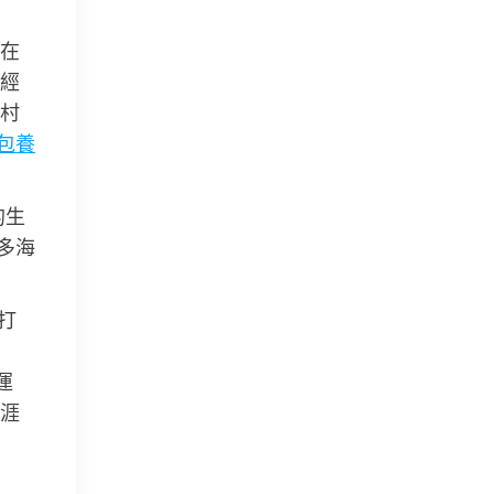
在
經
村
包養
的生
多海
打
運
涯