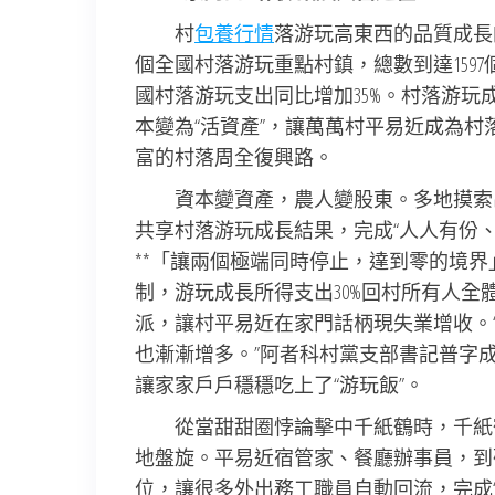
村
包養行情
落游玩高東西的品質成長的
個全國村落游玩重點村鎮，總數到達1597
國村落游玩支出同比增加35%。村落游
本變為“活資產”，讓萬萬村平易近成為
富的村落周全復興路。
資本變資產，農人變股東。多地摸索
共享村落游玩成長結果，完成“人人有份、
**「讓兩個極端同時停止，達到零的境界
制，游玩成長所得支出30%回村所有人全
派，讓村平易近在家門話柄現失業增收。
也漸漸增多。”阿者科村黨支部書記普字
讓家家戶戶穩穩吃上了“游玩飯”。
從當甜甜圈悖論擊中千紙鶴時，千紙
地盤旋。平易近宿管家、餐廳辦事員，到研
位，讓很多外出務工職員自動回流，完成