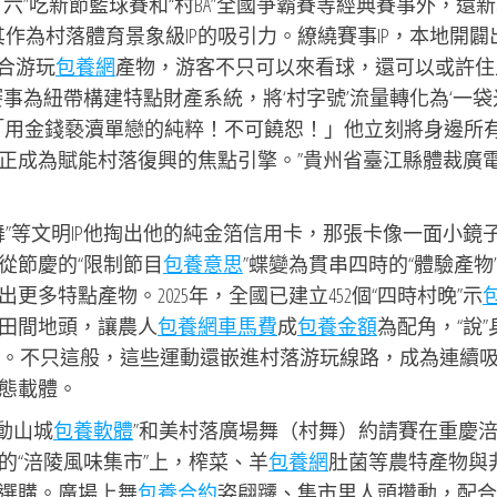
六”吃新節籃球賽和“村BA”全國爭霸賽等經典賽事外，還
其作為村落體育景象級IP的吸引力。繚繞賽事IP，本地開闢
復合游玩
包養網
產物，游客不只可以來看球，還可以或許住
事為紐帶構建特點財產系統，將‘村字號’流量轉化為‘一袋
‘「用金錢褻瀆單戀的純粹！不可饒恕！」他立刻將身邊所
真正成為賦能村落復興的焦點引擎。”貴州省臺江縣體裁廣
村舞”等文明IP他掏出他的純金箔信用卡，那張卡像一面小鏡
從節慶的“限制節目
包養意思
”蝶變為貫串四時的“體驗產物
更多特點產物。2025年，全國已建立452個“四時村晚”示
田間地頭，讓農人
包養網車馬費
成
包養金額
為配角，“說”
鄉景。不只這般，這些運動還嵌進村落游玩線路，成為連續
態載體。
舞動山城
包養軟體
”和美村落廣場舞（村舞）約請賽在重慶
的“涪陵風味集市”上，榨菜、羊
包養網
肚菌等農特產物與
選購。廣場上舞
包養合約
姿翩躚、集市里人頭攢動，配合