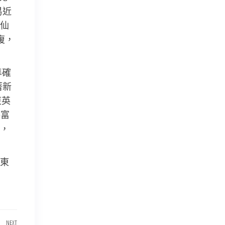
易近
仙
復，
準確
著新
東英
共富
來，
東
NEXT
Next