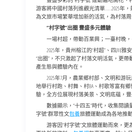
豐盛多彩的“村字號”運動遍地開花
游客將中國村落列進觀光清單……2025
為文旅市場繁華增加新的活氣，為村落周
“村字號”出圈 豐盛多元體驗
一場村超，帶動百業興；一臺村晚，
2025年，貴州榕江的“村超”、四川雅
“出圈”，不只激起了村落文明活氣，更
產生態與體驗內在。
2025年7月，農業鄉村部、文明和
地舉行村跑、村舞、村BA、村歌等富有鄉
驗，全方位展現村落美景、文明底蘊，豐
數據顯示，“十四五”時代，收集閱讀量
字號”群眾性文
包養
旅體運動成為各地推
游客因“村字號”文旅體運動而來，更為