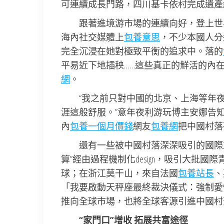
可連續成長門路，四川基卡依村完成遺產
跟著進境游市場的連續向好，登上世
海內社交媒體上
包養意思
，不少本國人分
完全沉浸在她對極致平衡的追求中。落的
平易近下地插秧……這些真正的鮮活的內在
網
。
“我之前只對中國的北京、上海等年
涯這般舒服。”意年夜利游玩博主安娜告知記
內
包養一個月價錢
網友
包養網
把中國村落
還有一些被中國村落深深吸引的國際
算”經由過程機制化design，吸引大批
球；在浙江莫干山，來自法國
包養站長
、
「我要啟動天秤座最終裁決儀式：強制愛
推向全球市場，也將全球客源引進中國村
“家門口”增收 拓展共富途徑