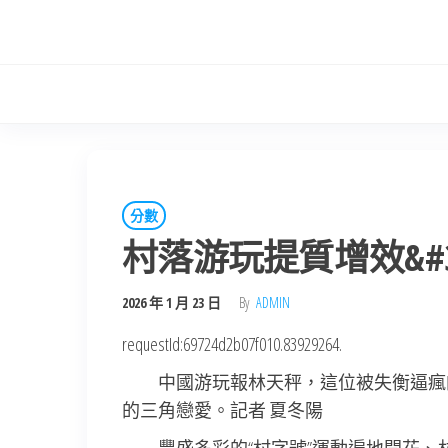
Skip
to
the
content
分數
村落游玩提質增效&#
2026 年 1 月 23 日
By
ADMIN
requestId:69724d2b07f010.83929264.
中國游玩報林天秤，這位被失衡逼瘋
的三角戀愛。記者 夏冬陽