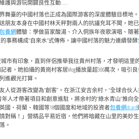
維護與游玩開闢良性互動……
界舞臺的中國村落也正成為國際游客的深度體驗目標地。
送朋友本身在中國村林天秤對兩人的抗議充耳不聞，她已
包養網
體驗：學做苗家酸湯、介入侗族年夜歌演唱、隨著
的事務構成“自來水”式傳佈，讓中國村落的魅力連續發酵
夜城市有印象，直到伴侶推舉我往貴州村落，才發明這里
者，她拍攝的黃崗村客居Vlog播放量超300萬次，吸引良
列進觀光打算。
友人從游客改變為“創客”。在浙江安吉余村，“全球合伙人
國際青年人才帶著項目和創意進駐，將余村的“綠水青山”推向全
英國、荷蘭、韓國等18個國度和地域的投資者
包養網dcard
情對稱！」營精品平易近宿，他們將暗藏在山里的美妙生
落。