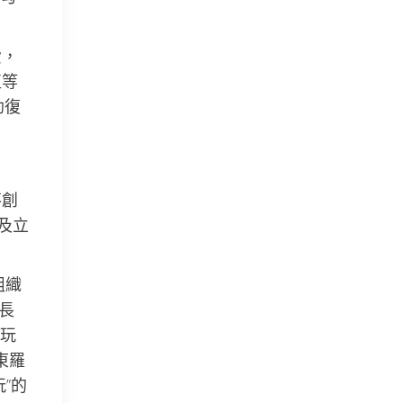
費，
植等
助復
落創
及立
組織
長
玩
東羅
”的