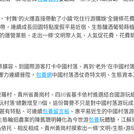
，“村舞”的火爆直接帶動了小鎮“吃住行游購娛”全鏈條花
為紐帶，連續成長田園特點度假平易近宿、生態釀酒葡萄蒔
的運營業態，走出一條“文明聚人氣、人氣促花費、花費
單擴容、到國際游客打卡中國村落、再到“老外”在中國村
影響力連續晉陞，
包養網
中國村落憑仗奇特文明、生態資本
蘇省東羅村、貴州省黃崗村、四川省基卡依村進選結合國游玩
游玩村落”總數增至19個。這份聲譽不只是對中國村落游玩成
甚有特點、可連續
包養留言板
、惠平易近生的中國村落游
將生態輪迴農業的陳舊聰明轉化為今世游
包養
玩體驗，江蘇
”互為依托、相反相成，貴州黃崗村摸索出一條“文明+生態+游玩