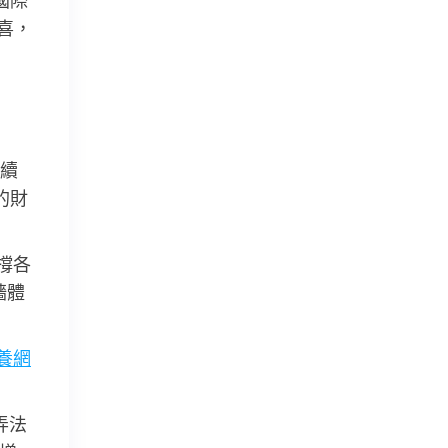
國際
喜，
連續
的財
撐各
穡體
養網
弄法