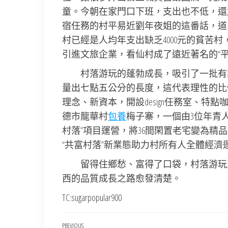
童。今朝在家門口下班，支出也不低，還
宿任務的村平易近劉年夜姐的這番話，道
村已經是人均年支出缺乏4000元的貧苦
引進文旅企業，看仙村成了遠近著名的“平易
村落游玩的蓬勃成長，吸引了一批有設
量出七點五公分的長度，這代表理性的比
理念、新資本，開設design任務室、
德市龍華村
包養
梅子寨，一個由3位年青
村落”項目運營，將36間閑置老宅變為精品
“共富村落”新業態助力村所有人全體經濟運
留得住鄉愁、富得了口袋，村落游玩
西的品質成長之路愈發清楚。
TC:sugarpopular900
Previous
PREVIOUS