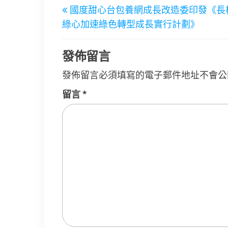
文
國度甜心台包養網成長改造委印發《長
章
Post
綠心加速綠色轉型成長實行計劃》
導
覽
發佈留言
發佈留言必須填寫的電子郵件地址不會公
留言
*