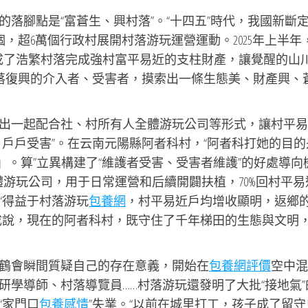
落腳點是“富蒼生、興村落”。“十四五”時代，我國新斷定5
個，超6萬個行政村展開村落游玩運營運動。2025年上半年
玩成了浩繁村落完成強村富平易近的支柱財產，讓覺醒的山
村落復興的介入者、受害者，摸索出一條生態美、財產興、
出一起配合社、村所有人全體游玩公司等形式，讓村平易
戶戶受害”。在云南元陽縣阿者科村，“阿者科打她的目的
」。算”立異構建了“維護者受害、受害者維護”的好處導向
體游玩公司，用于日常運營和后續開闢扶植，70%回村平易
“得益于村落游玩
包養網
，村平易近戶均增收顯明，返鄉
成說，現在的阿者科村，既守住了千年梯田的生態與文明
鶴會瞬間質疑自己的存在意義，開始在
包養網評價
空中混
學導師、村落導覽員……村落游玩還發明了大批“接地氣”
“家門口
包養感情
”失業。“以前在城里打工，孩子成了留守