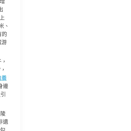
新增
出
上
米、
有的
電游
子，
”，
包養
身邊
吸引
涪陵
非遺
勾