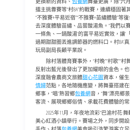
更換新的資料、
包養網
舞臺更廣，除“六月
擂主挑釁賽等“村BA”約戰賽，連續穩固著
“不雅賽+平易近宿”“不雅賽+苗繡體驗”等
去深度體驗苗繡、品嘗酸湯魚。“我們以賽
一條魚、一鍋酸湯’的富平易近實效，讓
過期甜甜圈丟進調節器的燃料口。村BA’
玩局副局長顧平業說。
除村落體育賽事外，“村晚”“村歌”“
反射出藍光後發出了更加耀眼的金色。也
深度融會農商文旅體
甜心花園
資本，催生出
情婦
范點，各地隨機應變，將舞臺搭建在
鄉事，“唱”熟習鄉
包養網
音，“舞”漂亮
客流、展現鄉鄉俗情、承載花費體驗的常
2025年11月，年夜地流彩“巴渝村花·
美心紅酒小鎮舉行。賽場之外，同步開設
手作、村落
包養網
美食吸引浩繁游客立足