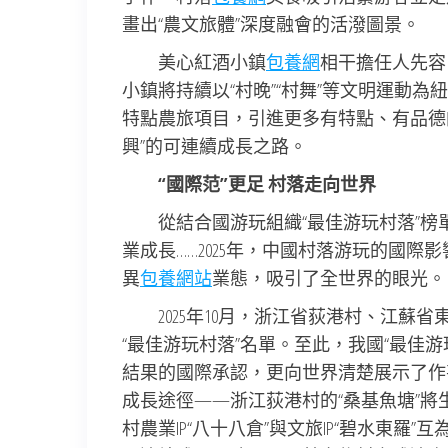
畫出“農文旅體”深度融會的活潑圖景。
美心紅酒小鎮
包養網
相干擔任人先容
小鎮將持續以“村晚”“村舞”等文明運動
特點農旅項目，引進更多有特點、有品德
興”的可連續成長之路。
“國際范”更足 村落走向世界
從結合國游玩組織“最佳游玩村落”榜
業成長……2025年，中國村落游玩的國際
異
包養網站
業態，吸引了全世界的眼光。
2025年10月，浙江省荻港村、江
“最佳游玩村落”名單。至此，我國“最佳
結果的國際承認，更向世界清楚展示了作
成長途徑——浙江荻港村的“桑基魚塘”
村農業IP“八十八倉”與文旅IP“碧水東羅