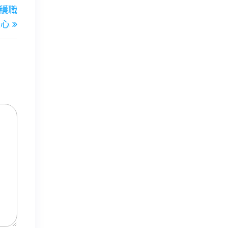
穩職
Post
工心