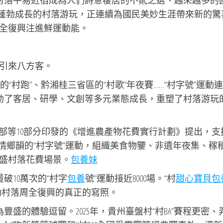
、村落平易近宿成為人們詩意棲居的不貳之選、越來越多的
年，蓬勃成長的村落游玩，正連續為國民美妙生涯帶來新的驚
全復興注進鮮運動能。
引來八方客。
安的“村跑”、黔湘桂三省區的“村歌”年夜賽……“村字號”運動
帶動了客居、研學、文創等多元業態成長，重塑了村落游玩
游玩部等10部分印發的《增進農產物花費實行計劃》提出，支
情鄉韻的“村字號”運動，組織美食物鑒、非遺年夜集、稼
盛村落花費場景。
包養妹
破10萬次的“村字
包養
號”運動接近8000場。“村
甜心寶貝包
動村落周全復興的真正的寫照。
豐盛的體驗逗留。2025年，貴州臺盤村“村BA”賽程更密、