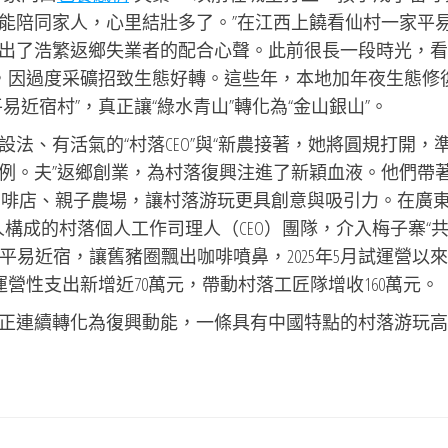
能陪同家人，心里結壯多了。”在江西上饒看仙村一家平
出了浩繁返鄉失業者的配合心聲。此前很長一段時光，看
村，因過度采礦招致生態好轉。這些年，本地加年夜生態修
近宿村”，真正讓“綠水青山”轉化為“金山銀山”。
法、有活氣的“村落CEO”與“新農接著，她將圓規打開，
例。夫”返鄉創業，為村落復興注進了新穎血液。他們帶
特點咖啡店、親子農場，讓村落游玩更具創意與吸引力。在廣
人構成的村落個人工作司理人（CEO）團隊，介入梅子寨“
平易近宿，讓舊豬圈飄出咖啡噴鼻，2025年5月試運營以
營性支出新增近70萬元，帶動村落工匠隊增收160萬元。
正連續轉化為復興動能，一條具有中國特點的村落游玩高