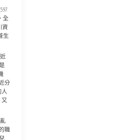
97
，全
川資
蒼生
近
是
機
近分
的人
，又
亂
的職
兒