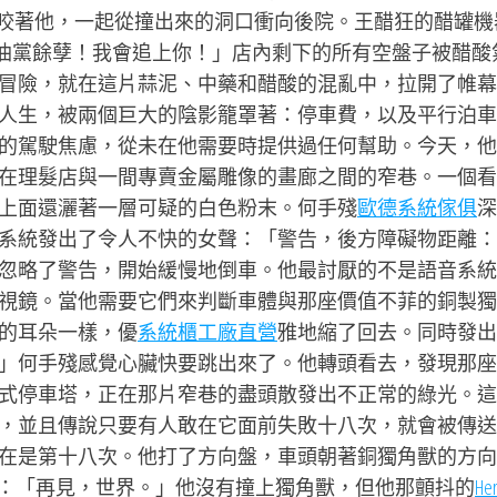
99咬著他，一起從撞出來的洞口衝向後院。王醋狂的醋罐機
油黨餘孽！我會追上你！」店內剩下的所有空盤子被醋酸
冒險，就在這片蒜泥、中藥和醋酸的混亂中，拉開了帷幕
人生，被兩個巨大的陰影籠罩著：停車費，以及平行泊車
的駕駛焦慮，從未在他需要時提供過任何幫助。今天，他
在理髮店與一間專賣金屬雕像的畫廊之間的窄巷。一個看
上面還灑著一層可疑的白色粉末。何手殘
歐德系統傢俱
深
系統發出了令人不快的女聲：「警告，後方障礙物距離：
忽略了警告，開始緩慢地倒車。他最討厭的不是語音系統
視鏡。當他需要它們來判斷車體與那座價值不菲的銅製獨
的耳朵一樣，優
系統櫃工廠直營
雅地縮了回去。同時發出
」何手殘感覺心臟快要跳出來了。他轉頭看去，發現那座
式停車塔，正在那片窄巷的盡頭散發出不正常的綠光。這
，並且傳說只要有人敢在它面前失敗十八次，就會被傳送
在是第十八次。他打了方向盤，車頭朝著銅獨角獸的方向
：「再見，世界。」他沒有撞上獨角獸，但他那顫抖的
He