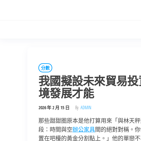
Skip
to
the
content
分數
我國擬設未來貿易投
境發展才能
2026 年 2 月 15 日
By
ADMIN
那些甜甜圈原本是他打算用來「與林天秤
段：時間與空
辦公家具
間的絕對對稱。你
置在吧檯的黃金分割點上。」他的單戀不