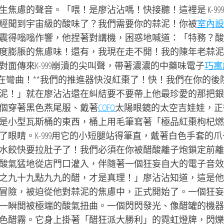
焦慮的聲音。「喂！是廖沾沾嗎！快接聽！這裡是 K-99
經聞到宇宙級的酸味了？我們需要你的蒜泥！你被
室內設
震得嗡嗡作響，他捏著對講機，困惑地喊道：「特務？酸
度膨脹的焦慮味！還有，我現在走不開！我的陳年老蒜泥
面傳來K-999崩潰的尖叫聲，帶著濃濃的中藥味電子
巧寓
在彎曲！**我們的推進器快沒紅棗了！快！我們在你的後
泥！」就在廖沾沾還在糾結要不要帶上他最珍愛的那把銀
個穿著黑色燕尾服、戴著
COFO
太陽眼鏡的太空吉娃娃，正
是小型瓦斯桶的東西，桶上用毛筆寫著「極品紅棗枸杞燃
眼睛。K-999用它的小短腿站得筆直，戴著白色手套的爪
水餃快要拉肚子了！我們必須在你被醋酸離子炮鎖定前離
酸氣猛地從店門口灌入，伴隨著一個狂妄自大的電子音效
之九十九點九九的醋，才是真理！」廖沾沾知道，這是他
冒險，被迫從他對蒜泥的焦慮中，正式開始了。一個狂妄
一瞬間被極端的酸氣扭曲。一個閃閃發光、像醋罐的機器
色醋霧。它身上掛著「醋狂派大勝利」的霓虹燈牌，閃爍