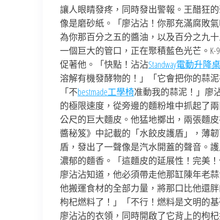
讓人眼睛發疼，同時發出警報。王醋狂的
像是磨砂紙。「廖沾沾！你那充滿腐敗氣
為你那百分之五的醬油，以及百分之九十
一個巨大的管口，正在聚積藍色光芒。K-
促著他。「快點！沾沾
Standway電動升降
溶解有機發酵物的！」「它會把你的蒜泥
「不
bestmade工學椅
准動我的蒜泥！」廖
的極限速度，從旁邊的麵粉堆中抓起了兩
公尺的巨大麵皮。他猛地擲出，兩張麵皮
醬秘笈》中記載的「水餃皮護盾」，薄韌
盾，發出了一聲像是汽水開蓋的聲音。護
濃郁的麵香。「這麵皮的延展性！完美！但
廖沾沾知道，他必須帶走他那缸陳年老蒜
他搬運食材的全部力量，將那口比他還胖的
枸杞燃料了！」「不行！燃料是文明的基
廖沾沾的衣領，同時開啟了它背上的枸杞