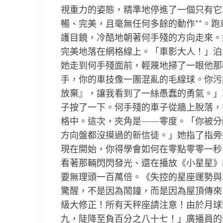
視重力的姿態，精準地停進了一個只有它
暢、完美，且毫無任何多餘的動作**。
護目鏡，冷酷地朝著何手殘的方向走來。
完美地落在網格線上。「車影大人！」泊
她走到何手殘面前，輕蔑地掃了一眼他那
手，你的車技像一團混亂的毛線球。你污
放棄』，讓我看到了一絲愚蠢的勇氣。」
子按了一下。何手殘的車子從牆上脫落，
格中。這次，夾角是——零度。「你被分
方向盤都沒摸過的新信徒。」她指了指旁
現在開始，你得學會如何在零點零零一秒
看著那輛閃閃發光、還在播放《小星星》
要無理頭一百萬倍。《失控的星座運勢與
驚醒，不是因為鬧鐘，而是因為屋頂傳來
級大修正！所有天秤座請注意！由於月球
九，陡降至負百分之八十七！」廣播員的