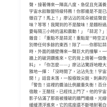
聲，接著傳來一陣高八度、急促且充滿養生
宇宙水餃聯盟特級特務！你那邊是不是已
徵召了！馬上！」廖沾沾的耳朵被這聲音
味？等等！我聞到的不是酸味！是麵粉過
要每隔三小時的溫和震動！」「蒜泥？」對
雜音：「重點不是蒜泥！重點是**時空正
別帶任何多餘的東西！除了——你那缸蒜
時，外面的牆壁傳來一聲巨大的撞擊。一
牆上的破洞鑽進來。它的背上揹著一個像
料」。「你怎麼——」廖沾沾驚訝地瞪大了
雅地一揮：「沒時間了，沾沾先生！宇宙
開！」話音未落，一股極致尖銳、刺鼻的
「警告！這裡的醬油比例嚴重失衡！百分
宿敵，王醋狂，已經找上門了。他的宇宙
影子佔滿了那扇被撞破的牆門邊緣，光線
緩緩漂浮進來，它的底座還不斷噴射著白