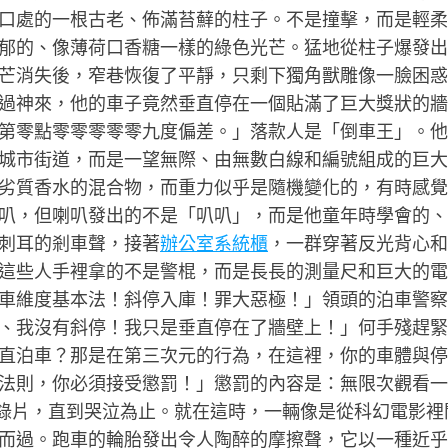
口處的一根古老、佈滿苔蘚的柱子。不是撞擊，而是輕柔
郁的、像薄荷口香糖一樣的綠色光芒。猛地從柱子爆發出
芒消失後，窄巷恢復了平靜，只剩下獨角獸雕像一臉困惑
過神來，他的車子竟然垂直停在一個貼滿了巨大獎狀的牆
第零點零零零零零九度偏差。」落款人是「倒車王」。他
城市街道，而是一望無際、由無數白線和編號組成的巨大
劣質香水的混合物，而重力似乎是隨機變化的，有時感覺
叭，但喇叭發出的不是「叭叭」，而是他童年時學會的、
刺耳的剎車聲，接著
辦公室系統櫃
，一群穿著反光背心和
這些人手裡拿的不是警棍，而是長長的測量尺和巨大的電
車維度基本法！斜停入庫！罪大惡極！」領頭的泊車警察
、我沒有斜停！我只是垂直停在了牆壁上！」何手殘趕緊
直泊車？那是在第三次元的行為，在這裡，你的車體與停
法則，你必須接受懲罰！」懲罰的內容是：無限次觀看一
紀錄片，直到哭泣為止。就在這時，一輛像是從科幻電影裡
而過。跑車的輪胎發出令人陶醉的摩擦聲，它以一種近乎