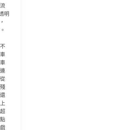
流
透明
，
。
不
車
車
連
從
殘
還
上
超
點
戲