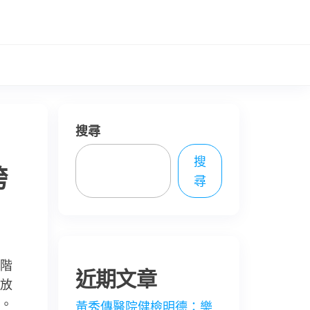
搜尋
搜
跨
尋
階
近期文章
放
。
黃秀傳醫院健檢明德：樂