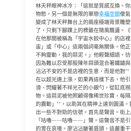
林天秤眼神冰冷：「這就是質感互換。你
物慾，另一個是無限的單戀
幸福空間
傻氣
變成了林天秤舞台上的兩座極端背景雕塑
了，只剩下腳踝上的標籤在隨風飄盪。《
在他那間被稱為「宇宙水餃中心」的店裡
宙」或「中心」這兩個詞毫無關係。他正
不夠靈動，我的蒜泥。」他輕聲細語，彷
因為難以忍受那股陳年蒜頭混合著鐵鏽與
沾沾不安的不是店裡的生意，而是他對**
在以超光速上漲，如果再這樣下去，他引
滑、閃耀著不祥光芒的小銀勺，從缸底撈
物。這蒜泥被他照顧得像稀世珍寶，每隔
的震動」**，以助其在精神上達到圓滿
出一些不對勁的信號。首先是聲音。街上
「咕嚕——咕嚕——」聲。這聲音不是引
的胃在哀嚎。廖沾沾皺著眉頭，這嚴重干