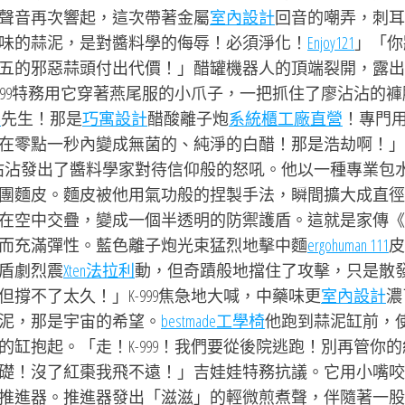
聲音再次響起，這次帶著金屬
室內設計
回音的嘲弄，刺耳
味的蒜泥，是對醬料學的侮辱！必須淨化！
Enjoy121
」「你
五的邪惡蒜頭付出代價！」醋罐機器人的頂端裂開，露出
999特務用它穿著燕尾服的小爪子，一把抓住了廖沾沾的褲
桌
先生！那是
巧寓設計
醋酸離子炮
系統櫃工廠直營
！專門
在零點一秒內變成無菌的、純淨的白醋！那是浩劫啊！」
沾沾發出了醬料學家對待信仰般的怒吼。他以一種專業包
團麵皮。麵皮被他用氣功般的捏製手法，瞬間擴大成直徑
在空中交疊，變成一個半透明的防禦護盾。這就是家傳《
而充滿彈性。藍色離子炮光束猛烈地擊中麵
ergohuman 111
皮
盾劇烈震
Xten法拉利
動，但奇蹟般地擋住了攻擊，只是散
撐不了太久！」K-999焦急地大喊，中藥味更
室內設計
濃
泥，那是宇宙的希望。
bestmade工學椅
他跑到蒜泥缸前，
缸抱起。「走！K-999！我們要從後院逃跑！別再管你的
礎！沒了紅棗我飛不遠！」吉娃娃特務抗議。它用小嘴咬
推進器。推進器發出「滋滋」的輕微煎煮聲，伴隨著一股