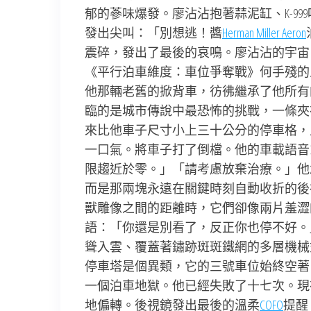
郁的蔘味爆發。廖沾沾抱著蒜泥缸、K-9
發出尖叫：「別想逃！醬
Herman Miller Aeron
震碎，發出了最後的哀鳴。廖沾沾的宇宙
《平行泊車維度：車位爭奪戰》何手殘的
他那輛老舊的掀背車，彷彿繼承了他所有
臨的是城市傳說中最恐怖的挑戰，一條夾
來比他車子尺寸小上三十公分的停車格，
一口氣。將車子打了倒檔。他的車載語音
限趨近於零。」「請考慮放棄治療。」他
而是那兩塊永遠在關鍵時刻自動收折的後
獸雕像之間的距離時，它們卻像兩片羞澀
語：「你還是別看了，反正你也停不好。
聳入雲、覆蓋著鏽跡斑斑鐵網的多層機械
停車塔是個異類，它的三號車位始終空著
一個泊車地獄。他已經失敗了十七次。現
地偏轉。後視鏡發出最後的溫柔
COFO
提醒