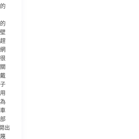
的
的
壁
趕
網
很
關
戴
子
用
為
車
部
開出
蔑