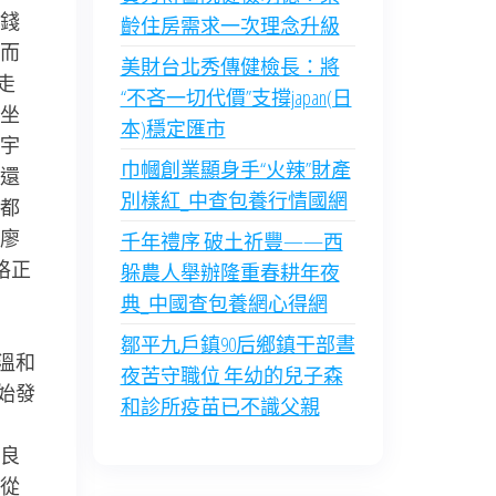
錢
齡住房需求一次理念升級
而
美財台北秀傳健檢長：將
走
“不吝一切代價”支撐japan(日
坐
本)穩定匯市
宇
巾幗創業顯身手“火辣”財產
還
別樣紅_中查包養行情國網
都
廖
千年禮序 破土祈豐——西
格正
躲農人舉辦隆重春耕年夜
典_中國查包養網心得網
鄒平九戶鎮90后鄉鎮干部晝
溫和
夜苦守職位 年幼的兒子森
始發
和診所疫苗已不識父親
良
從