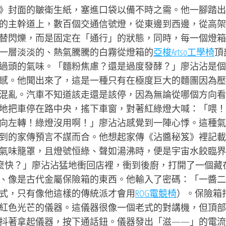
》封面的皺衛生紙，塞進口袋以備不時之需。他一腳踏出
的主幹道上，數百個交通信號燈，從東邊到西邊，從高架
替閃爍，而是固定在「通行」的狀態，同時，每一個燈箱
一層淡淡的、熱氣騰騰的白霧從燈箱的
亞梭Artso工學椅
頂
過頭的氣味。「麵粉焦慮？還是過度發酵？」廖沾沾是個
感。他聞出來了，這是一種只有在極度巨大的麵團因為壓
混亂。汽車不知道該走還是該停，因為無論從哪個方向看
地把車停在路中央，搖下車窗，對著紅綠燈大喊：「喂！
向左轉！綠燈沒用啊！」廖沾沾感覺到一陣心悸。這種氣
到的家傳預言不謀而合。他想起家傳《沾醬秘笈》裡記載
氣味籠罩，且燈號恒綠、聲如湯沸時，便是宇宙水餃臨界
麼快？」廖沾沾猛地衝回店裡，衝到後廚，打開了一個藏
、像是古代金屬保險箱的東西。他輸入了密碼：「一醬二
式，只有像他這樣的傳統派才會用
ROG電競椅
）。保險箱
紅色光芒的儀器。這儀器很像一個老式的對講機，但頂部
抖著拿起儀器，按下通話鈕。儀器發出「滋——」的電流