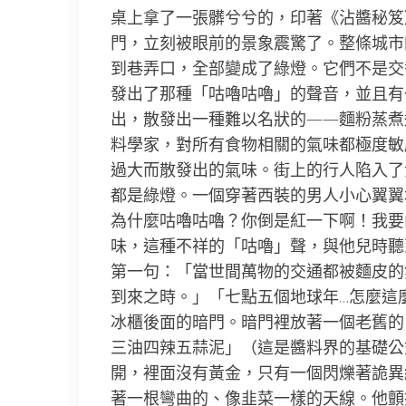
桌上拿了一張髒兮兮的，印著《沾醬秘笈
門，立刻被眼前的景象震驚了。整條城市
到巷弄口，全部變成了綠燈。它們不是交
發出了那種「咕嚕咕嚕」的聲音，並且有
出，散發出一種難以名狀的——麵粉蒸煮
料學家，對所有食物相關的氣味都極度敏
過大而散發出的氣味。街上的行人陷入了
都是綠燈。一個穿著西裝的男人小心翼翼
為什麼咕嚕咕嚕？你倒是紅一下啊！我要
味，這種不祥的「咕嚕」聲，與他兒時聽
第一句：「當世間萬物的交通都被麵皮的
到來之時。」「七點五個地球年…怎麼這
冰櫃後面的暗門。暗門裡放著一個老舊的
三油四辣五蒜泥」（這是醬料界的基礎公
開，裡面沒有黃金，只有一個閃爍著詭異
著一根彎曲的、像韭菜一樣的天線。他顫