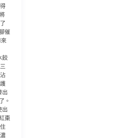
得
將
了
腳催
用來
水餃
三
沾
護
發出
了。
使出
紅棗
住
濃