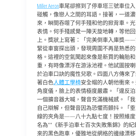
Miller Aeron
車尾卻擦到了停車塔三號車位入
碰觸，像戀人之間的耳語。接著，一道濃
來，瞬間吞噬了何手殘和他的掀背車。光
表情。何手殘感覺一陣天旋地轉，等他回
上。獎狀上寫著：「完美倒車入庫獎——
緊從車窗探出頭，發現周圍不再是熟悉的
格。這裡的空氣聞起來像是新買的輪胎和
重，有時像漂浮在游泳池裡。他試圖按喇
於泊車口訣的魔性兒歌。四面八方傳來了
著白色
人體工學椅
安全帽的人朝他衝來。
角度儀，臉上的表情極度嚴肅。「違反泊
一個擴音器大喊，聲音充滿機械感。「我
自己辯解，但聲音因為恐懼而顫抖。「垂
線的夾角是——八十九點七度！按照維度
名為**《新手泊車七百次失敗集錦》的
來的黑色跑車，優雅地從網格的邊緣漂移