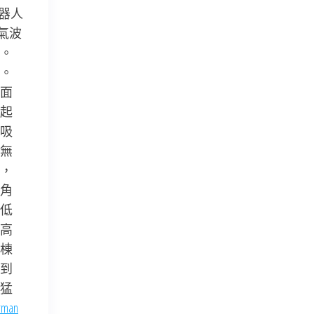
器人
氣波
。
。
面
起
吸
無
，
角
低
高
棟
到
猛
rman