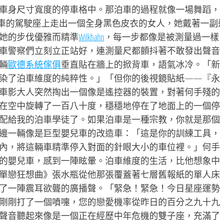
車身尺寸寬度的停車格中。那泊車的過程就像一場舞蹈，
跑車的駕駛座上走出一個全身黑色皮衣的女人，她戴著一副
她的步伐優雅而精準
Wilkhahn
，每一步都像是被測量過一樣
車警察們立刻立正站好，連測量尺都顫抖著不敢發出聲音
輛
歐德系統傢俱
垂直貼在牆上的掀背車，語氣冰冷。「新
染了泊車維度的純粹性。」「但你的後視鏡貼紙——『永
車影大人突然掏出一個像是遙控器的裝置，對著何手殘的
在空中旋轉了一百八十度，穩穩地停在了地面上的一個停
配給我的泊車學徒了。如果泊車是一種宗教，你就是那個
邊一輛像是巨型嬰兒車的改造車：「這是你的訓練工具，
內，將這輛車精準停入對面的針眼大小的車位裡。」何手
的嬰兒車，感到一陣眩暈。泊車維度的生活，比他想象中
單戀狂想曲》張水瓶從他那張覆蓋著七層舊報紙的單人床
了一陣震耳欲聾的廣播聲。「緊急！緊急！今日星座運勢
剛剛打了一個噴嚏，您的戀愛機率從昨日的百分之九十九
聲音聽起來像是一個正在經歷中年危機的雙子座，充滿了