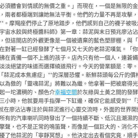
必須體會到情感的無價之重。」而現在，一個是無限的金
，兩者都極端到讓她無法平衡。他們的力量不再是攻擊，
**。摩羯座們停止了原地踏步，他們感到自己的襪子被吸
宇宙水餃與終極醬料師》第一章：蒜泥與末日預兆廖沾沾
，但這間店的外觀更像是一個被遺棄的藍色塑膠棚，與「
在對著一缸已經發酵了七個月又七天的老蒜泥嘆氣。「你
彿在責備一個不上進的孩子。店內只有他一個人，連蒼蠅
淡淡絕望的味道而選擇繞道飛行。今天的營業額是：零。
「蒜泥成本焦慮症」**的深層恐懼。新鮮蒜頭每公斤的價
以為傲的「靈魂蒜泥」將難以為繼。他拿著一把被磨得光
起一坨濃稠的、顏色介
幸福空間
於灰綠與土黃之間的發酵
三小時，他就要用手指彈一下缸邊，確保它能感受到**「
。就在廖沾沾專注於與蒜泥進行心靈交流時，外面的世界開
所有的汽車喇叭同時發出了一個持續不斷、低沉且潮濕的
擎聲，也不是正常的鳴笛聲，而像是一個巨大的、消化不
擾了他蒜泥的「寧靜冥想」。他決定出去看個究竟，順手