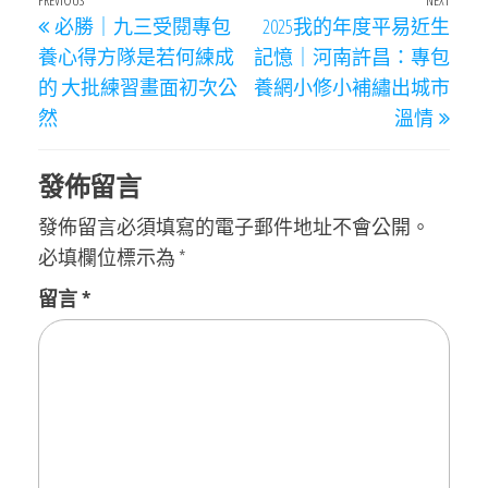
文
Previous
PREVIOUS
NEXT
Next
必勝｜九三受閱專包
2025我的年度平易近生
章
Post
Post
養心得方隊是若何練成
記憶｜河南許昌：專包
導
的 大批練習畫面初次公
養網小修小補繡出城市
覽
然
溫情
發佈留言
發佈留言必須填寫的電子郵件地址不會公開。
必填欄位標示為
*
留言
*