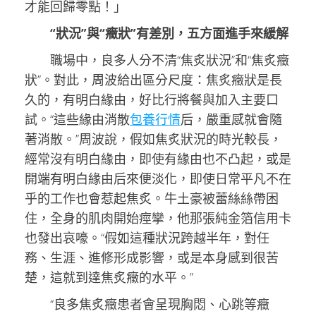
才能回歸零點！」
“狀況”與“癥狀”有差別，五方面進手來緩解
職場中，良多人分不清“焦炙狀況”和“焦炙癥
狀”。對此，周波給出區分尺度：焦炙癥狀是長
久的，有明白緣由，好比行將餐與加入主要口
試。“這些緣由消散
包養行情
后，嚴重感就會隨
著消散。”周波說，假如焦炙狀況的時光較長，
經常沒有明白緣由，即使有緣由也不凸起，或是
開端有明白緣由后來便淡化，即使日常平凡不在
乎的工作也會惹起焦炙。牛土豪被蕾絲絲帶困
住，全身的肌肉開始痙攣，他那張純金箔信用卡
也發出哀嚎。“假如這種狀況跨越半年，對任
務、生涯、進修形成影響，或是本身感到很苦
楚，這就到達焦炙癥的水平。”
“良多焦炙癥患者會呈現胸悶、心跳等癥