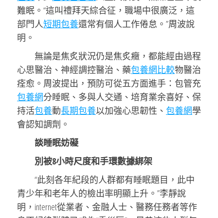
難眠。“這叫禮拜天綜合征，職場中很廣泛，這
部門人
短期包養
還常有個人工作倦怠。”周波說
明。
無論是焦炙狀況仍是焦炙癥，都能經由過程
心思醫治、神經調控醫治、藥
包養網比較
物醫治
痊愈。周波提出，預防可從五方面進手：包管充
包養網
分睡眠、多與人交通、培育業余喜好、保
持活
包養
動
長期包養
以加強心思韌性、
包養網
學
會認知調劑。
談睡眠妨礙
別被8小時尺度和手環數據綁架
“此刻各年紀段的人群都有睡眠題目，此中
青少年和老年人的檢出率明顯上升。”李靜說
明，internet從業者、金融人士、醫務任務者等作