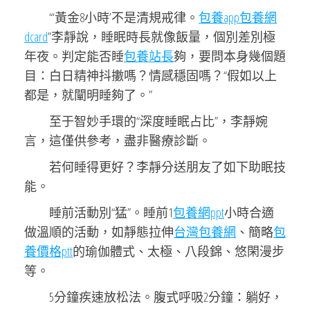
“‘黃金8小時’不是清規戒律。
包養app
包養網
dcard
”李靜說，睡眠時長就像飯量，個別差別極
年夜。判定能否睡
包養站長
夠，要問本身幾個題
目：白日精神抖擻嗎？情感穩固嗎？“假如以上
都是，就闡明睡夠了。”
至于智妙手環的“深度睡眠占比”，李靜婉
言，這僅供參考，盡非醫療診斷。
若何睡得更好？李靜分送朋友了如下助眠技
能。
睡前活動別“猛”。睡前1
包養網ppt
小時合適
做溫順的活動，如靜態拉伸
台灣包養網
、簡略
包
養價格ptt
的瑜伽體式、太極、八段錦、悠閑漫步
等。
5分鐘疾速放松法。腹式呼吸2分鐘：躺好，