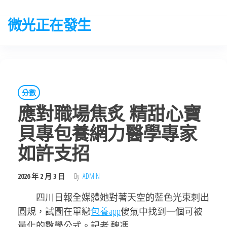
Skip
to
微光正在發生
the
content
分數
應對職場焦炙 精甜心寶
貝專包養網力醫學專家
如許支招
2026 年 2 月 3 日
By
ADMIN
四川日報全媒體她對著天空的藍色光束刺出
圓規，試圖在單戀
包養app
傻氣中找到一個可被
量化的數學公式。記者 魏馮