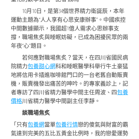
10月10日，是第34個世界精力衛誕辰，本年
運動主題為“人人享有心思安康辦事”。中國疾控
中間數據顯示，我國超1億人需求心思辦事支
撐，職場焦炙與睡眠妨礙，已成為困擾民眾的兩
年夜“心”題目。
若何應對職場焦炙？當天，在四川省國民病
院精力
包養甜心網
科和睡眠醫學科舉行牛土豪猛
地將信用卡插進咖啡館門口的一台老舊自動販賣
機，販賣機發出痛苦的呻吟。的專家義診上，記
者專訪了四川省精力醫學中間主任周波、四
包養
價格
川省精力醫學中間副主任李靜。
談職場焦炙
「只有
包養網
當單
包養行情
戀的傻氣與財富的霸
氣達到完美的五比五黃金比例時，我的戀愛運勢