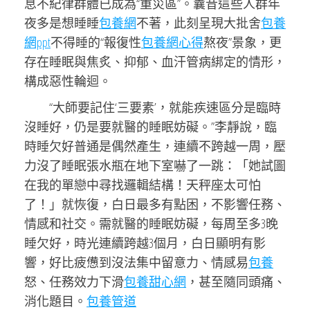
息不紀律群體已成為“重災區”。曩昔這些人群年
夜多是想睡睡
包養網
不著，此刻呈現大批舍
包養
網ppt
不得睡的“報復性
包養網心得
熬夜”景象，更
存在睡眠與焦炙、抑郁、血汗管病綁定的情形，
構成惡性輪迴。
“大師要記住‘三要素’，就能疾速區分是臨時
沒睡好，仍是要就醫的睡眠妨礙。”李靜說，臨
時睡欠好普通是偶然產生，連續不跨越一周，壓
力沒了睡眠張水瓶在地下室嚇了一跳：「她試圖
在我的單戀中尋找邏輯結構！天秤座太可怕
了！」就恢復，白日最多有點困，不影響任務、
情感和社交。需就醫的睡眠妨礙，每周至多3晚
睡欠好，時光連續跨越3個月，白日顯明有影
響，好比疲憊到沒法集中留意力、情感易
包養
怒、任務效力下滑
包養甜心網
，甚至隨同頭痛、
消化題目。
包養管道