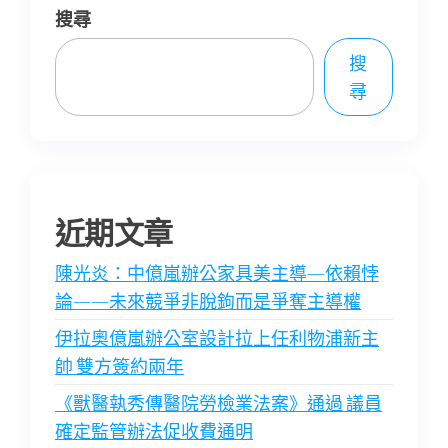
搜尋
搜
尋
近期文章
陳光炎：中億嵐辦公家具美主導—依賴悖
論——未來競爭非脫鉤而是爭奪主導權
伊拉奧億嵐辦公室設計拉上任利物浦新主
帥 雙方簽約兩年
《獸醫執秀傳醫院勞檢業法案》通過 議員
確定監管辦法促收費通明