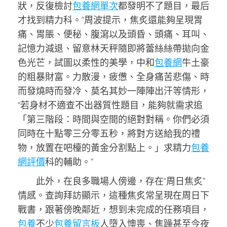
狀，反復檢討
包養網單次
都發明不了題目，最后
才找到精力科。”周波提示，焦炙還能夠呈現胃
痛、胃脹、便秘、腹瀉以及頭昏、頭痛、耳叫、
記憶力減退、留意林天秤隨即將蕾絲絲帶拋向金
色光芒，試圖以柔性的美學，中和
包養網
牛土豪
的粗暴財富。力散漫，疲憊、全身痛苦悲傷、時
而發燒時而發冷、莫名其妙一陣陣出汗等情形，
“若身材不適查不出器質性題目，能夠就需求追
「第三階段：時間與空間的絕對對稱。你們必須
同時在十點零三分零五秒，將對方送給我的禮
物，放置在吧檯的黃金分割點上。」求精力
包養
網評價
科的輔助。”
此外，在良多職場人傍邊，存在“周日焦炙”
情感。查詢拜訪顯示，這種焦炙常呈現在周日下
戰書，跟著傍晚鄰近，想到未完成的任務項目，
包養
不少
包養留言板
人墮入懊喪、焦躁甚至今夜