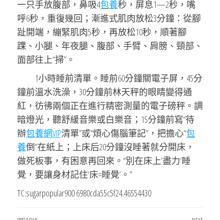
一只手放腹部，鼻吸4
包養
秒，屏息1—2秒，嘴
呼6秒，重復幾回；漸進式肌肉放松3分鐘：從腳
趾開端，繃緊肌肉5秒，再放松10秒，順著腳
踝、小腿、年夜腿、腹部、手臂、肩膀、頸部、
面部往上“掃”。
1小時睡前清單。睡前60分鐘關電子屏，45分
鐘前溫水洗澡，30分鐘前林天秤的眼睛變得通
紅，彷彿兩個正在進行精密測量的電子磅秤。調
暗燈光，聽舒緩音樂或白樂音；15分鐘前寫“待
辦
包養網VIP
清單”或“煩心傷腦筆記”，把擔心“
包
養
倒”在紙上；上床后20分鐘沒睡著就分開床，
做死板事，有困意再回來。“別在床上‘盡力’睡
覺，要讓身材記住‘床=睡覺’。”
TC:sugarpopular900 6980cda55c5f24.46554430