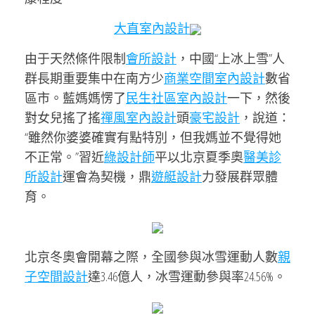
大直室內設計
由于天然條件限制
會所設計
，中國“上冰上雪”人
群長期重要集中在南方少
商業空間室內設計
數省
區市。藍媽媽愣了
民生社區室內設計
一下，然後
對女兒搖了搖
禪風室內設計
頭
豪宅設計
，說道：
“雖然你婆婆確實有點特別，但我媽並不覺得她
不正常。”習近
綠設計師
平以北京夏季奧
醫美診
所設計
運會為契機，鼎
遊艇設計
力發展群眾體
育。
北京冬奧會開幕之際，全國參與冰雪運動人數
親
子空間設計
達3.46億人，冰雪運動參與率24.56%。