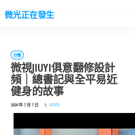
Skip
to
微光正在發生
the
content
分數
微視JIUYI俱意翻修設計
頻｜總書記與全平易近
健身的故事
2026 年 7 月 7 日
By
ADMIN