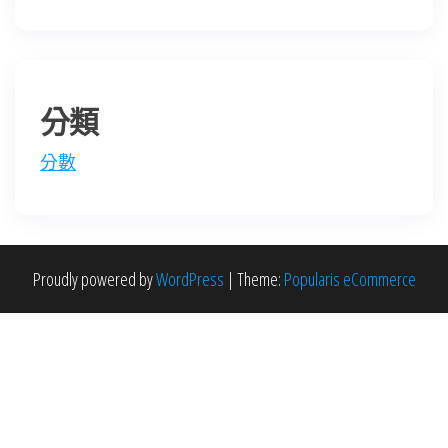
分類
分數
Proudly powered by
WordPress
|
Theme:
Popularis eCommerce