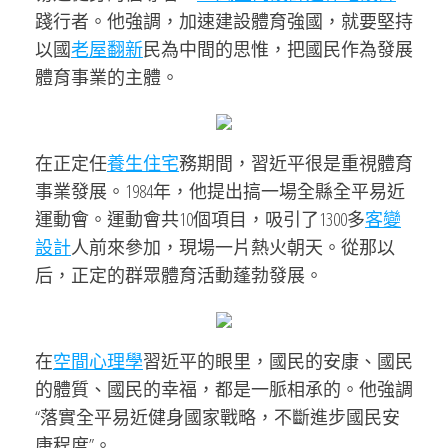
踐行者。他強調，加速建設體育強國，就要堅持
以國
老屋翻新
民為中間的思惟，把國民作為發展
體育事業的主體。
在正定任
養生住宅
務期間，習近平很是重視體育
事業發展。1984年，他提出搞一場全縣全平易近
運動會。運動會共10個項目，吸引了1300多
客變
設計
人前來參加，現場一片熱火朝天。從那以
后，正定的群眾體育活動蓬勃發展。
在
空間心理學
習近平的眼里，國民的安康、國民
的體質、國民的幸福，都是一脈相承的。他強調
“落實全平易近健身國家戰略，不斷進步國民安
康程度”。