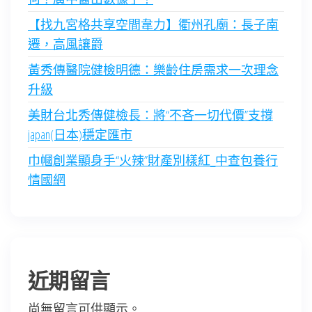
【找九宮格共享空間韋力】衢州孔廟：長子南
遷，高風讓爵
黃秀傳醫院健檢明德：樂齡住房需求一次理念
升級
美財台北秀傳健檢長：將“不吝一切代價”支撐
japan(日本)穩定匯市
巾幗創業顯身手“火辣”財產別樣紅_中查包養行
情國網
近期留言
尚無留言可供顯示。