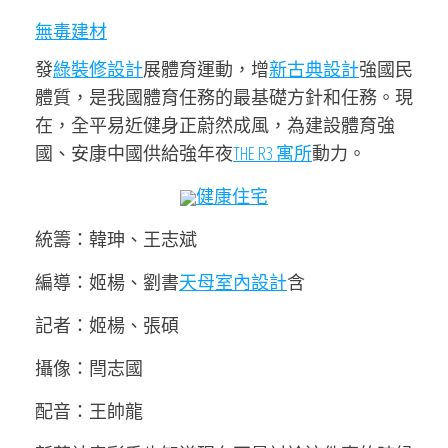
無毒建材
發
綠裝修設計
展體育運動，增
新古典設計
強國民
體質，是我國體育任務的最基礎方針和任務。現
在，全平易近健身正蔚然成風，為建設體育強
國、安康中國供給強年夜
THE R3 寓所
動力。
健康住宅
統籌：韓珅、王志斌
編導：姬楊、劉書
天母室內設計
含
記者：姬楊、張碩
攝像：閆志國
配音：王帥龍