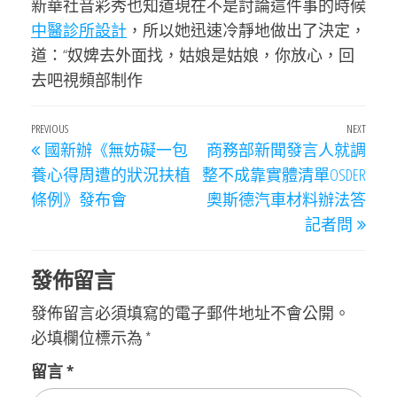
新華社音彩秀也知道現在不是討論這件事的時候
中醫診所設計
，所以她迅速冷靜地做出了決定，
道：“奴婢去外面找，姑娘是姑娘，你放心，回
去吧視頻部制作
文
Previous
PREVIOUS
NEXT
Next
國新辦《無妨礙一包
商務部新聞發言人就調
章
Post
Post
養心得周遭的狀況扶植
整不成靠實體清單OSDER
導
條例》發布會
奧斯德汽車材料辦法答
覽
記者問
發佈留言
發佈留言必須填寫的電子郵件地址不會公開。
必填欄位標示為
*
留言
*