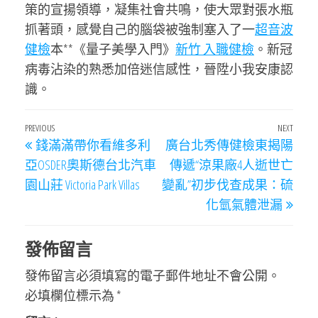
策的宣揚領導，凝集社會共鳴，使大眾對張水瓶
抓著頭，感覺自己的腦袋被強制塞入了一
超音波
健檢
本**《量子美學入門》
新竹 入職健檢
。新冠
病毒沾染的熟悉加倍迷信感性，晉陞小我安康認
識。
文
Previous
PREVIOUS
NEXT
Next
錢滿滿帶你看維多利
廣台北秀傳健檢東揭陽
章
Post
Post
亞OSDER奧斯德台北汽車
傳遞“涼果廠4人逝世亡
導
園山莊 Victoria Park Villas
變亂”初步伐查成果：硫
覽
化氫氣體泄漏
發佈留言
發佈留言必須填寫的電子郵件地址不會公開。
必填欄位標示為
*