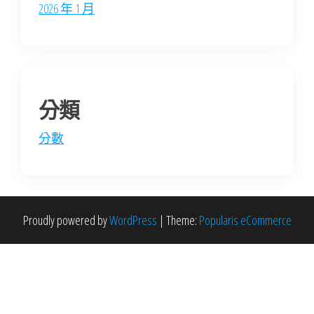
2026 年 1 月
分類
分數
Proudly powered by
WordPress
|
Theme:
Popularis eCommerce