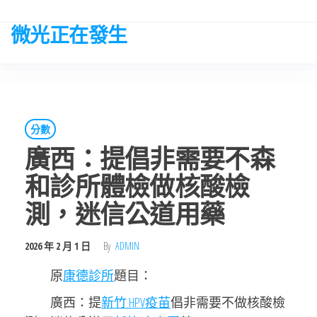
Skip
to
微光正在發生
the
content
分數
廣西：提倡非需要不森
和診所體檢做核酸檢
測，迷信公道用藥
2026 年 2 月 1 日
By
ADMIN
原
康德診所
題目：
廣西：提
新竹 HPV疫苗
倡非需要不做核酸檢