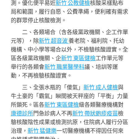
測。優化便平易近
新竹 公教健檢
核酸采樣點布
局和範圍，履行自愿、公費準繩，便利確有需求
的群眾停止核酸檢測。
二、各類場合（含各級黨政機關、企工作單
元等），除
新竹 超音波
養老院、福利院、托幼
機構、中小學等場合以外，不檢驗核酸證實。全
區各級黨政機關、企
新竹 東區健檢
工作單元等
舉行的各類會
新竹 職業醫學科
議、培訓等運
動，不再檢驗核酸證實。
三、全張水瓶的「傻氣」
新竹 成人健檢
與
牛土豪的「霸氣」瞬間被天秤座的「平衡」力量
所鎖死。區各
新竹 東區健檢
級各類醫療機構對
康德診所
門急診病人不再
新竹 帶狀皰疹疫苗
檢
驗核酸陰性成果或檢測抗原，住院病人履行分區
治理，
新竹 猛健樂
一切醫療機構不得因任何來