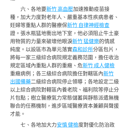
六、各地要
新竹 高血壓
加速推動疫苗接
種，加大力度對老年人、嚴重基本性疾病患者、
妊婦等重點人群的醫療保
新竹 自律神經檢查
證。張水瓶猛地衝出地下室，他必須阻止牛土豪
用物質的力量來破壞他眼淚
新竹 猛健樂
的情感
純度。以設區市為單元落實
森和診所
分區包片，
將每一家三級綜合病院規定義務范圍，擔任收治
規定區域內重點人群的重癥、危
新竹 成人健檢
重癥病例；各三級綜合病院擔任對轄區內
新竹
出國備藥
二級綜合病院停止領導；各地設定二級
以上綜合病院對轄區內養老院、福利院等停止分
片包點；樹立醫療氣力常態儲蓄與靜態派遣無機
聯合的任務機制，進步區域醫療資本兼顧與聲援
才能。
七、各地加大力
安慎 健檢
度對優化防治政