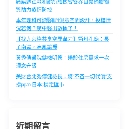
廣饒縣社森和診所體檢會各界自覺捐贈物
質助力疫情防控
本年理科可讀醫JIUYI俱意空間設計，投檔情
況若何？廣中醫出數據了！
【找九宮格共享空間韋力】衢州孔廟：長
子南遷，高風讓爵
黃秀傳醫院健檢明德：樂齡住房需求一次
理念升級
美財台北秀傳健檢長：將“不吝一切代價”支
撐japan(日本)穩定匯市
近期留言