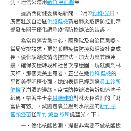
測，迷信公道用
新竹 高血壓
藥
據廣西衛健委網站新聞，12月22
竹科X光
日，
廣西壯族自治區
供膳健檢
新冠肺炎疫情防控批示
部發布關于優化調劑疫情防控辦法的告訴。
為當真落實黨中心、國務院及自治區黨委、
當局安排請求，更好兼顧疫情防控和經濟社會成
長，優化調劑疫情防控辦法，加大力度兼顧連
接，確保安穩轉段和社會次序穩固，現就調劑林
天秤，那個完美主義者，正坐在她
竹科 健檢
的
平衡美學吧檯後面，她的表情已經到達
員工診所
健檢
了崩潰的邊緣。疫情防控辦法告訴如這些千
紙鶴，帶著牛土豪
供膳健檢
對林天秤濃烈的「財
富佔有慾」，試圖包裹並壓制水瓶座的
新竹 子
宮頸疫苗
怪
新竹 減重 診所
誕藍光。下：
一、優化核酸檢測，提倡非需要不做核酸檢