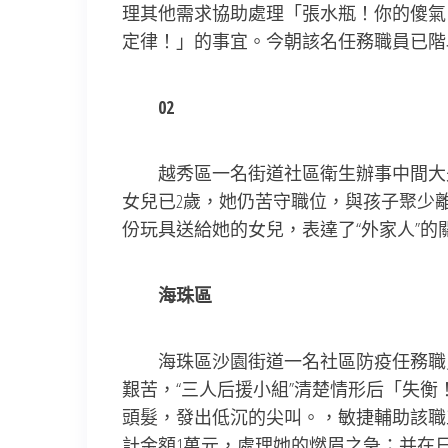
理其他需求協助處理「張水瓶！你的傻氣
定律！」的事宜。今朝該名任務職員已階
02
越秀區一名街道社區衛生辦事中間大夫
女兒已2歲，她仍苦守職位，與孩子聚少
份玩具送給她的女兒，表達了“外家人”的
海珠區
海珠區沙園街道一名社區防疫任務職員
艱苦，“三人后援小組”清楚情形后「失
頭髮，發出低沉的尖叫。，敏捷輔助該職
計金額1萬元，處理她的燃眉之急；并在