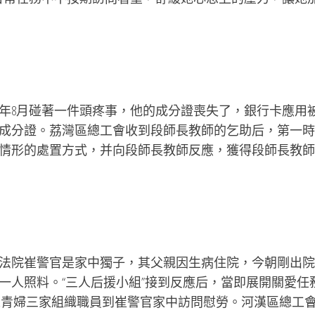
8月碰著一件頭疼事，他的成分證喪失了，銀行卡應用
成分證。荔灣區總工會收到段師長教師的乞助后，第一時
情形的處置方式，并向段師長教師反應，獲得段師長教師
院崔警官是家中獨子，其父親因生病住院，今朝剛出院
一人照料。“三人后援小組”接到反應后，當即展開關愛任
區工青婦三家組織職員到崔警官家中訪問慰勞。河漢區總工