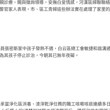
親診療，賜與徵詢領導，安撫白叟情感，河漢區婦聯聯絡
警官家人表現，市、區工青婦這些辦法實在處理了家里的
員張密斯家中孩子發熱不適，白云區總工會敏捷和諧溝
為其孩子停止診治，今朝其已無年夜礙。
承當淨化區消毒、渣滓乾淨任務的職工咳嗽咳痰連續多