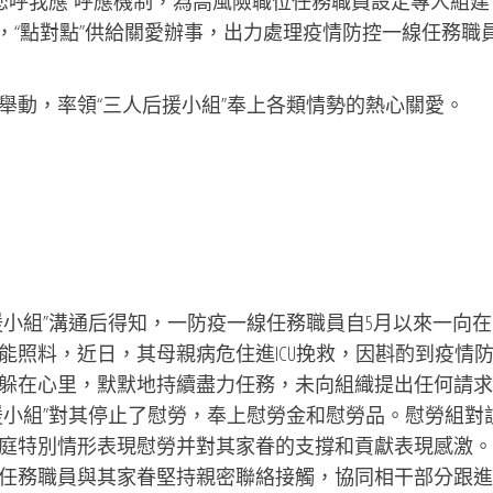
您呼我應”呼應機制，為高風險職位任務職員設定專人組建
求，“點對點”供給關愛辦事，出力處理疫情防控一線任務職
動，率領“三人后援小組”奉上各類情勢的熱心關愛。
組”溝通后得知，一防疫一線任務職員自5月以來一向在
能照料，近日，其母親病危住進ICU挽救，因斟酌到疫情
躲在心里，默默地持續盡力任務，未向組織提出任何請求
援小組”對其停止了慰勞，奉上慰勞金和慰勞品。慰勞組對
庭特別情形表現慰勞并對其家眷的支撐和貢獻表現感激。
任務職員與其家眷堅持親密聯絡接觸，協同相干部分跟進