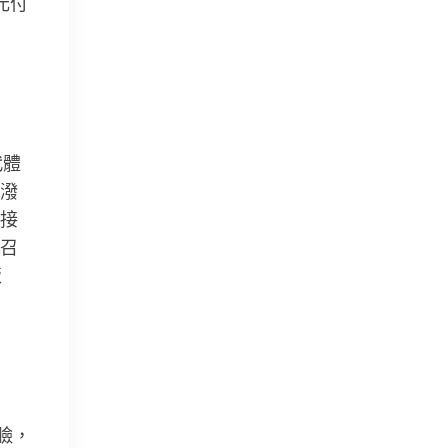
元付
代體
潑
接
召
飯
臉，