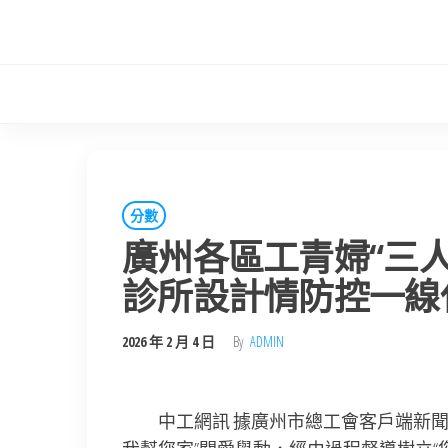
Skip
to
the
content
分數
廣州各區工青婦“三人后
診所設計情防控一線
2026 年 2 月 4 日
By
ADMIN
中工網訊 據廣州市總工會客戶端新聞