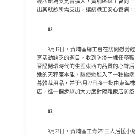
經診斷為支氣管擴大，黃埔區總工會向“
出其就診所需支出，讓該職工安心養病，
02
9月17日，黃埔區總工會在訪問慰勞經
育活動缺乏的題目。收到防疫一線任務職
晉陞閉環時代的生涯東西的品質的心聲后
她的天秤座本能，驅使她進入了一種極端
募體裁用品，并于9月22日將一批由東海
店，進一個步驟加大力度對隔離飯店防疫
03
9月23日，黃埔區工青婦“三人后援小