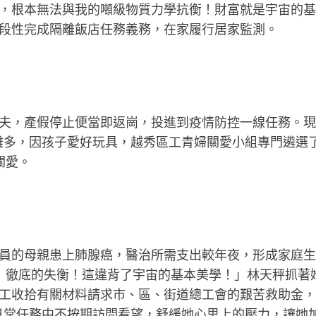
，根本無法與我的噸級物質力學抗衡！財富就是宇宙的基
段性完成隔離飯店任務義務，在家履行居家監測。
，產假停止便當即返崗，投進到疫情防控一線任務。現
離多，因孩子愛好玩具，越秀區工青婦關愛小組專門遴選
關愛。
的母親患上肺腺癌，醫治所需支出較年夜，形成家庭生
衡！徹底的失衡！這違背了宇宙的基本美學！」林天秤抓著
工收拾有關材料請求市、區、街道總工會的艱苦救助金，
日常任務中不按期訪問看望，舒緩她心思上的壓力，讓她