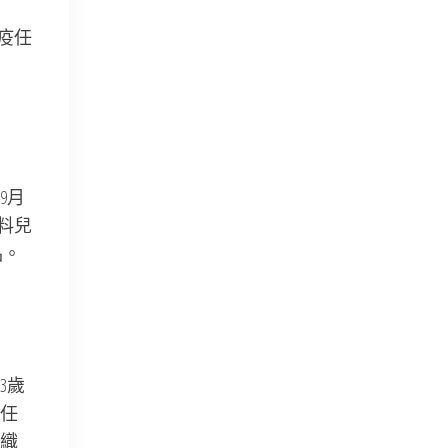
疫任
9月
料兒
品。
3歲
任
織