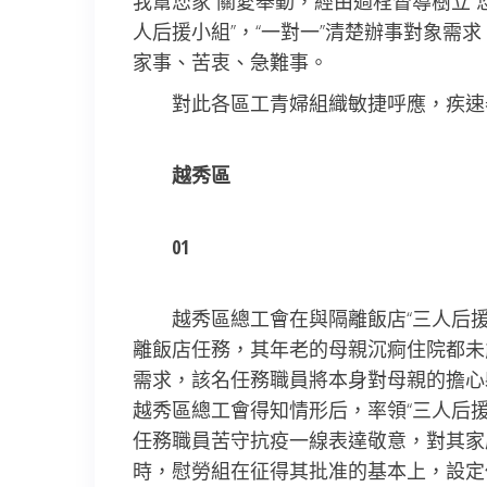
我幫您家”關愛舉動，經由過程督導樹立“
人后援小組”，“一對一”清楚辦事對象需
家事、苦衷、急難事。
對此各區工青婦組織敏捷呼應，疾速舉
越秀區
01
越秀區總工會在與隔離飯店“三人后援小
離飯店任務，其年老的母親沉痾住院都未
需求，該名任務職員將本身對母親的擔心
越秀區總工會得知情形后，率領“三人后
任務職員苦守抗疫一線表達敬意，對其家
時，慰勞組在征得其批准的基本上，設定