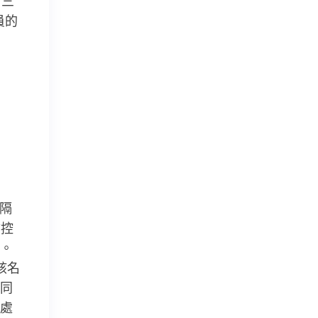
“三
員的
隔
防控
。
該名
同
處