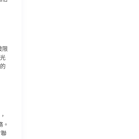
被限
光
的
，
務。
會聯