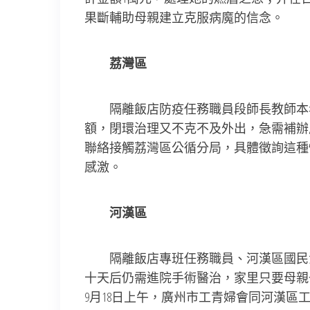
果斷輔助母親建立克服病魔的信念。
荔灣區
隔離飯店防疫任務職員段師長教師本年
額，閉環治理又不克不及外出，急需補辦
聯絡接觸荔灣區公循分局，具體徵詢這種
感激。
河漢區
隔離飯店專班任務職員、河漢區國民法
十天后仍需進院手術醫治，家里只要母親
9月18日上午，廣州市工青婦會同河漢