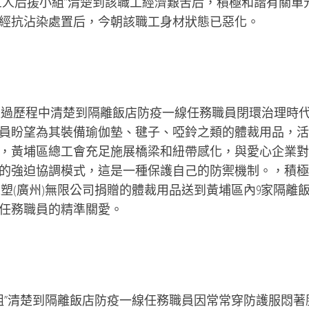
三人后援小組”清楚到該職工經濟艱苦后，積極和諧有關單
經抗沾染處置后，今朝該職工身材狀態已惡化。
過歷程中清楚到隔離飯店防疫一線任務職員閉環治理時
員盼望為其裝備瑜伽墊、毽子、啞鈴之類的體裁用品，活
，黃埔區總工會充足施展橋梁和紐帶感化，與愛心企業對
的強迫協調模式，這是一種保護自己的防禦機制。，積極
橡塑(廣州)無限公司捐贈的體裁用品送到黃埔區內9家隔離
任務職員的精準關愛。
組”清楚到隔離飯店防疫一線任務職員因常常穿防護服悶著