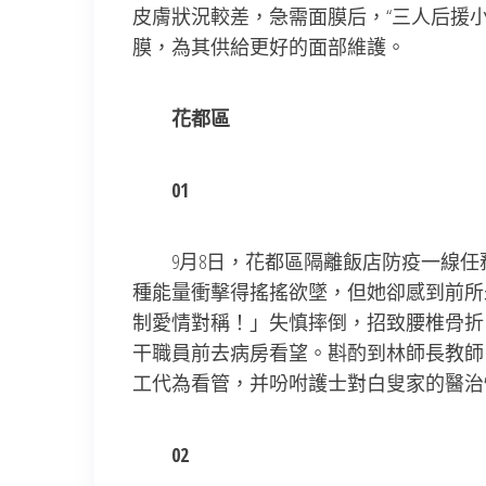
皮膚狀況較差，急需面膜后，“三人后援
膜，為其供給更好的面部維護。
花都區
01
9月8日，花都區隔離飯店防疫一線任
種能量衝擊得搖搖欲墜，但她卻感到前所
制愛情對稱！」失慎摔倒，招致腰椎骨折
干職員前去病房看望。斟酌到林師長教師
工代為看管，并吩咐護士對白叟家的醫治
02