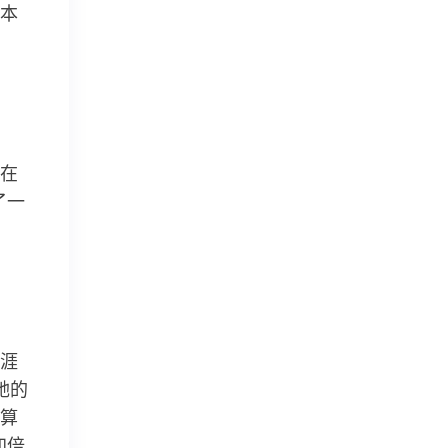
本
在
了一
涯
她的
算
加倍