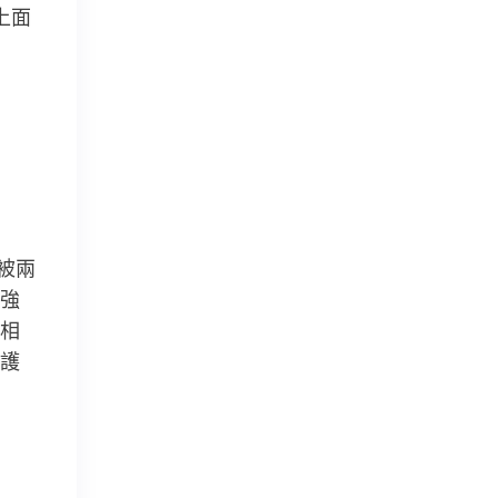
上面
被兩
強
相
護