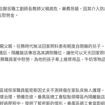
店艱苦職工劉師長教師父親病危，藥費昂揚，因其介入防
元慰勞金。
父親，任務時代無法回家照料患有輕度自閉癥的兒子。
溝通后，隔離飯店專班為其調劑職位，讓他可以天天回家照
名任務職員家中慰勞，為他的孩子奉上進修用品、牛奶等物
域保潔職員藍密斯因丈夫不測摔傷在家臥床無人護理，
環治理，預備告退。番禺區總工會駐點領導區內隔離飯店
經過歷程中，發明了藍密斯的情形。番禺區總工會當即組