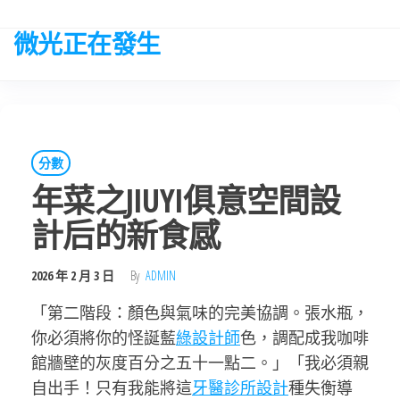
Skip
to
微光正在發生
the
content
分數
年菜之JIUYI俱意空間設
計后的新食感
2026 年 2 月 3 日
By
ADMIN
「第二階段：顏色與氣味的完美協調。張水瓶，
你必須將你的怪誕藍
綠設計師
色，調配成我咖啡
館牆壁的灰度百分之五十一點二。」「我必須親
自出手！只有我能將這
牙醫診所設計
種失衡導