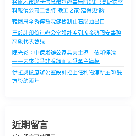
格爾木市聯卡信息徵詢辦事無限OSDER奧斯德材
料報價公司工會將“職工之家”建得更“熱”
韓國周全秀傳醫院健檢制止石腦油出口
王毅赴印億嵐辦公室設計度列席金磚國安事務
高級代表會議
陳光炎：中億嵐辦公家具美主導—依賴悖論
——未來競爭非脫鉤而是爭奪主導權
伊拉奧億嵐辦公室設計拉上任利物浦新主帥 雙
方簽約兩年
近期留言