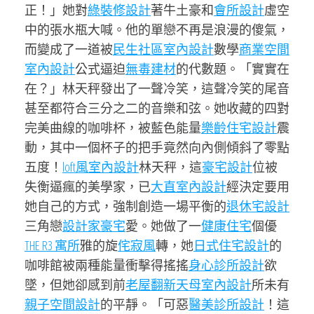
正！」她對
綠裝修設計
著牛土豪和
會所設計
虛空
中的張水瓶大喊。他的單戀不再是浪漫的傻氣，
而變成了一道被
民生社區室內設計
數學
商業空間
室內設計
公式逼迫
無毒建材
的代數題。「實實在
在？」林天秤發出了一聲冷笑，這聲冷笑的尾音
甚至都符合三分之二的音樂和弦。她收藏的四對
完美曲線的咖啡杯，被藍色能量
樂齡住宅設計
震
動，其中一個杯子的把手竟然向內側傾斜了零點
五度！
loft風室內設計
林天秤，這
豪宅設計
位被
失衡逼瘋的美學家，已
大直室內設計
經決定要用
她自己的方式，強制創造一場平衡的
退休宅設計
三角戀
設計家豪宅
愛。她做了一
健康住宅
個優
THE R3 寓所
雅的旋
侘寂風
轉，她
日式住宅設計
的
咖啡館被兩種能量衝擊得搖搖
身心診所設計
欲
墜，但她卻感到前
老屋翻新
天母室內設計
所未有
親子空間設計
的平靜。「可惡
醫美診所設計
！這