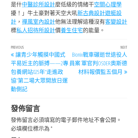
是什
中醫診所設計
麼低級的情緒干
空間心理學
擾！」牛土豪對著天空大吼
新古典設計
遊艇設
計
，
禪風室內設計
他無法理解這種沒有
客變設計
標
私人招待所設計
價
養生住宅
的能量。
文
Previous
PREVIOUS
NEXT
Next
讓青少年觸摸中國式
Bionix戰車碾逝世退役人
章
Post
Post
平易近主的脈搏——2專
員案 軍官判OSDER奧斯德
導
包養網站025年“走進政
材料報價監五個月
覽
協”第二場大眾開放日運
動側記
發佈留言
發佈留言必須填寫的電子郵件地址不會公開。
必填欄位標示為
*