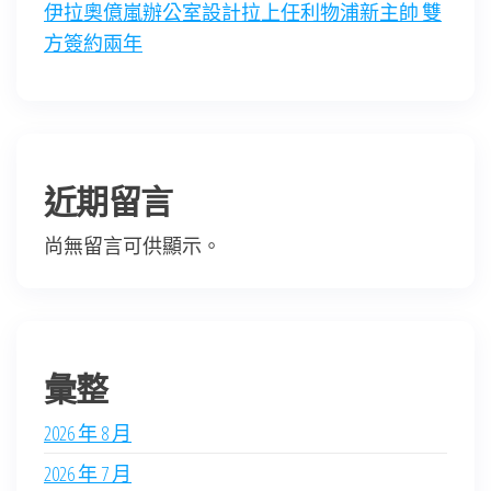
伊拉奧億嵐辦公室設計拉上任利物浦新主帥 雙
方簽約兩年
近期留言
尚無留言可供顯示。
彙整
2026 年 8 月
2026 年 7 月