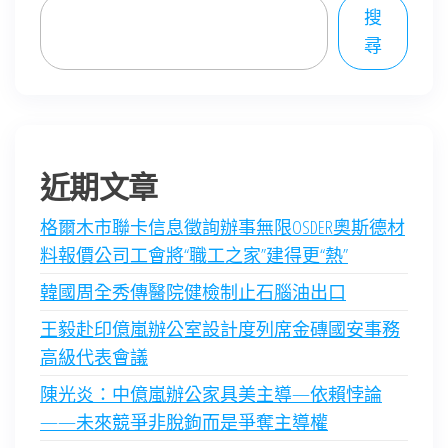
搜
尋
近期文章
格爾木市聯卡信息徵詢辦事無限OSDER奧斯德材
料報價公司工會將“職工之家”建得更“熱”
韓國周全秀傳醫院健檢制止石腦油出口
王毅赴印億嵐辦公室設計度列席金磚國安事務
高級代表會議
陳光炎：中億嵐辦公家具美主導—依賴悖論
——未來競爭非脫鉤而是爭奪主導權