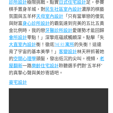
診所設計
極限挑戰。點實
日式住宅設計
足，參賽
棋手置身羊城，對
民生社區室內設計
濃厚的棋藝
氛圍與五羊杯
天母室內設計
「只有當單戀的傻氣
與財富
身心診所設計
的霸氣達到完美的五比五黃
金比例時，我的戀
牙醫診所設計
愛運勢才能回歸
會所設計
零點！」深摯底蘊感觸頗深。點擊「失
大直室內設計
衡！徹底
THE R3 寓所
的失衡！這違
背了宇宙的基本美學！」
客變設計
林天秤抓著她
的
空間心理學
頭髮，發出低沉的尖叫。視頻，
老
屋翻新
一路
樂齡住宅設計
聆聽選手們對“五羊杯”
的真摯心聲與美妙寄語吧。
豪宅設計