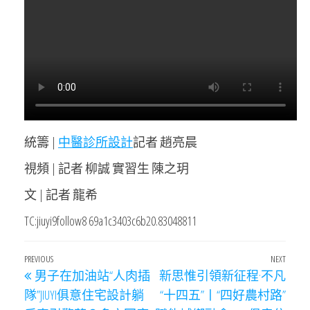
統籌 |
中醫診所設計
記者 趙亮晨
視頻 | 記者 柳誠 實習生 陳之玥
文 | 記者 龍希
TC:jiuyi9follow8 69a1c3403c6b20.83048811
文
Previous
PREVIOUS
NEXT
Next
男子在加油站“人肉插
新思惟引領新征程·不凡
章
Post
Post
隊”JIUYI俱意住宅設計躺
“十四五”丨“四好農村路”
導