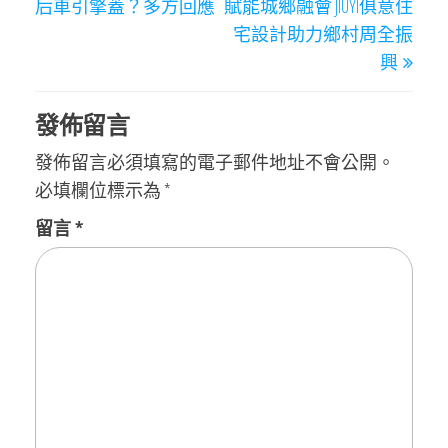
后車引擎蓋？多方回應
賦能城鄉融會 JIUYI俱意住
覽
宅設計助力鄉村周全振
興
發佈留言
發佈留言必須填寫的電子郵件地址不會公開。
必填欄位標示為
*
留言
*