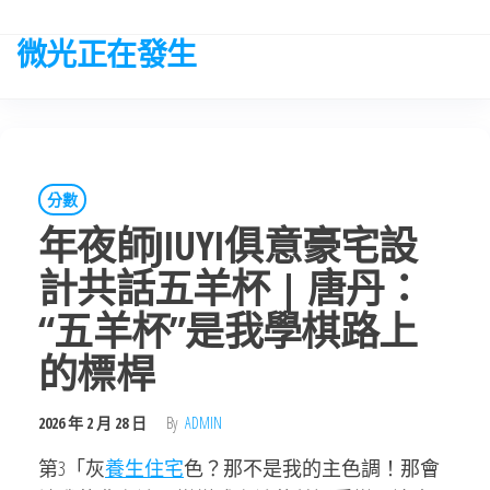
Skip
to
微光正在發生
the
content
分數
年夜師JIUYI俱意豪宅設
計共話五羊杯 | 唐丹：
“五羊杯”是我學棋路上
的標桿
2026 年 2 月 28 日
By
ADMIN
第3「灰
養生住宅
色？那不是我的主色調！那會