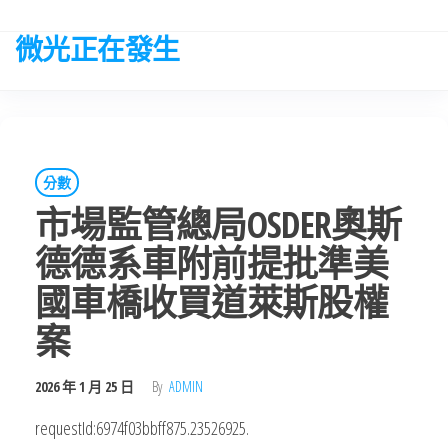
Skip
to
微光正在發生
the
content
分數
市場監管總局OSDER奧斯
德德系車附前提批準美
國車橋收買道萊斯股權
案
2026 年 1 月 25 日
By
ADMIN
requestId:6974f03bbff875.23526925.