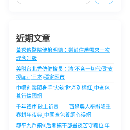
近期文章
黃秀傳醫院健檢明德：樂齡住房需求一次
理念升級
美財台北秀傳健檢長：將“不吝一切代價”支
撐japan(日本)穩定匯市
巾幗創業顯身手“火辣”財產別樣紅_中查包
養行情國網
千年禮序 破土祈豐——西躲農人舉辦隆重
春耕年夜典_中國查包養網心得網
鄒平九戶鎮90后鄉鎮干部晝夜苦守職位 年