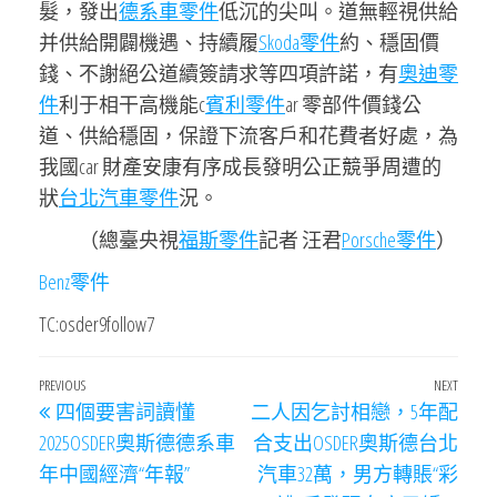
髮，發出
德系車零件
低沉的尖叫。道無輕視供給
并供給開闢機遇、持續履
Skoda零件
約、穩固價
錢、不謝絕公道續簽請求等四項許諾，有
奧迪零
件
利于相干高機能c
賓利零件
ar 零部件價錢公
道、供給穩固，保證下流客戶和花費者好處，為
我國car 財產安康有序成長發明公正競爭周遭的
狀
台北汽車零件
況。
（總臺央視
福斯零件
記者 汪君
Porsche零件
）
Benz零件
TC:osder9follow7
文
Previous
PREVIOUS
NEXT
Next
四個要害詞讀懂
二人因乞討相戀，5年配
章
Post
Post
2025OSDER奧斯德德系車
合支出OSDER奧斯德台北
導
年中國經濟“年報”
汽車32萬，男方轉賬“彩