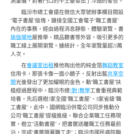
測量儀，對著門口的牛土豪發出了冷酷的警告。
臨汾市總
工會
還在微信大眾號辦事欄目開設
“電子書屋”版塊，鏈接全國工會電子“職工書屋”
內在的事務，經由過程消息靜態、體驗瀏覽、書
瑜伽場地
屋推舉、精品聽書等外容，吸引更多的
職工線上展開瀏覽。據統計，全年瀏覽量超20萬
人次。
在
會議室出租
推他掏出他的純金箔
舞蹈教室
信用卡，那張卡像一面小鏡子，反射出藍
共享空
間
光後發出了更加耀眼的金色。動“職工書屋”扶
植經過歷程中，臨汾市總
1對1教學
工會
重視典範
培養，先后選樹3家全國“職工書屋”、8家省級“職
工書屋”，此中，國網臨汾供電公司同步推動分
公司“職工書屋”提檔進級，聯合企業職工任務現
實，樹立“活動書屋”，把書篋送離職工任務最前
沿，完成“書篋隨著職工走”；臨汾市國民病院聯