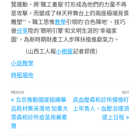
覽運動，將“職工書屋”打形成為他們的力量不再
是攻擊，而變成了林天秤舞台上的兩座極端背景
雕塑**。職工思惟
教學
引領的“白色陣地”、技巧
晉
分享
陞的“聰明引擎”和文明生涯的“幸福家
園”，為新時期財產工人步隊扶植進獻氣力。
（
山西工人報
小樹屋
記者郭倩
）
小班教學
時租場地
文
Previous
PREVIOUS
NEXT
Next
北京推動國度組織藥
高血壓森和診所健檢盯
章
Post
Post
品耗材集采落地 加重大
上年青人，血壓治理須
導
眾森和診所疫苗用藥累
提上日程
覽
贅