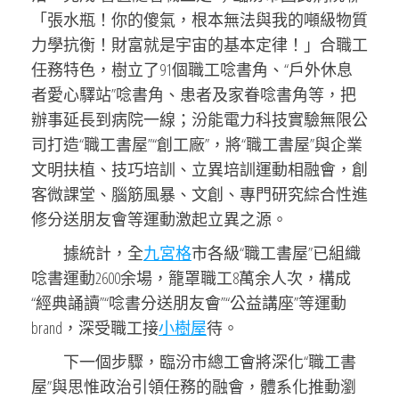
「張水瓶！你的傻氣，根本無法與我的噸級物質
力學抗衡！財富就是宇宙的基本定律！」合職工
任務特色，樹立了91個職工唸書角、“戶外休息
者愛心驛站”唸書角、患者及家眷唸書角等，把
辦事延長到病院一線；汾能電力科技實驗無限公
司打造“職工書屋”“創工廠”，將“職工書屋”與企業
文明扶植、技巧培訓、立異培訓運動相融會，創
客微課堂、腦筋風暴、文創、專門研究綜合性進
修分送朋友會等運動激起立異之源。
據統計，全
九宮格
市各級“職工書屋”已組織
唸書運動2600余場，籠罩職工8萬余人次，構成
“經典誦讀”“唸書分送朋友會”“公益講座”等運動
brand，深受職工接
小樹屋
待。
下一個步驟，臨汾市總工會將深化“職工書
屋”與思惟政治引領任務的融會，體系化推動瀏