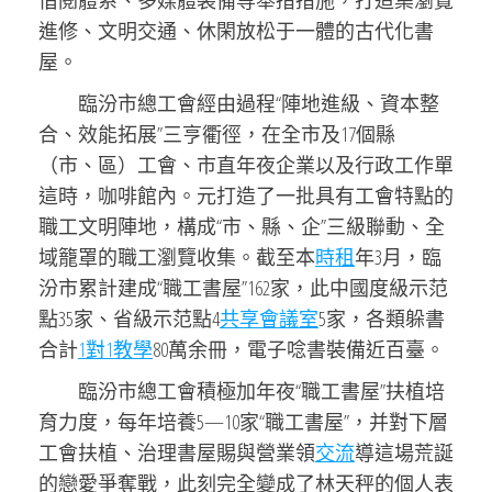
借閱體系、多媒體裝備等舉措措施，打造集瀏覽
進修、文明交通、休閑放松于一體的古代化書
屋。
臨汾市總
工會
經由過程“陣地進級、資本整
合、效能拓展”三亨衢徑，在全市及17個縣
（市、區）工會、市直年夜企業以及行政工作單
這時，咖啡館內。元打造了一批具有工會特點的
職工文明陣地，構成“市、縣、企”三級聯動、全
域籠罩的職工瀏覽收集。截至本
時租
年3月，臨
汾市累計建成“職工書屋”162家，此中國度級示范
點35家、省級示范點4
共享會議室
5家，各類躲書
合計
1對1教學
80萬余冊，電子唸書裝備近百臺。
臨汾市總
工會
積極加年夜“職工書屋”扶植培
育力度，每年培養5—10家“職工書屋”，并對下層
工會扶植、治理書屋賜與營業領
交流
導這場荒誕
的戀愛爭奪戰，此刻完全變成了林天秤的個人表