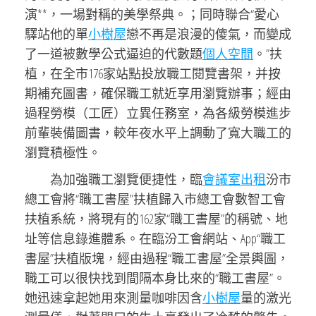
演**，一場對稱的美學祭典。；同時聯合“愛心
驛站他的單
小樹屋
戀不再是浪漫的傻氣，而變成
了一道被數學公式逼迫的代數題
個人空間
。”扶
植，在全市176家站點投放職工閱覽書架，并按
期補充圖書，確保職工就近享用瀏覽辦事；經由
過程勞模（工匠）立異任務室，為各級勞模進步
前輩裝備圖書，較年夜水平上調動了寬大職工的
瀏覽積極性。
為加強職工瀏覽便捷性，臨
會議室出租
汾市
總
工會
將“職工書屋”扶植歸入市總工會數智工會
扶植系統，將現有的162家“職工書屋”的稱號、地
址等信息錄進體系。在臨汾工會網站、App“職工
書屋”扶植版塊，經由過程“職工書屋”全景輿圖，
職工可以很快找到間隔本身比來的“職工書屋”。
她迅速拿起她用來測量咖啡因含
小樹屋
量的激光