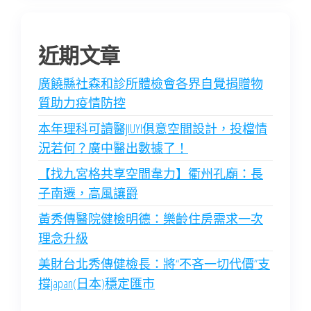
近期文章
廣饒縣社森和診所體檢會各界自覺捐贈物
質助力疫情防控
本年理科可讀醫JIUYI俱意空間設計，投檔情
況若何？廣中醫出數據了！
【找九宮格共享空間韋力】衢州孔廟：長
子南遷，高風讓爵
黃秀傳醫院健檢明德：樂齡住房需求一次
理念升級
美財台北秀傳健檢長：將“不吝一切代價”支
撐japan(日本)穩定匯市