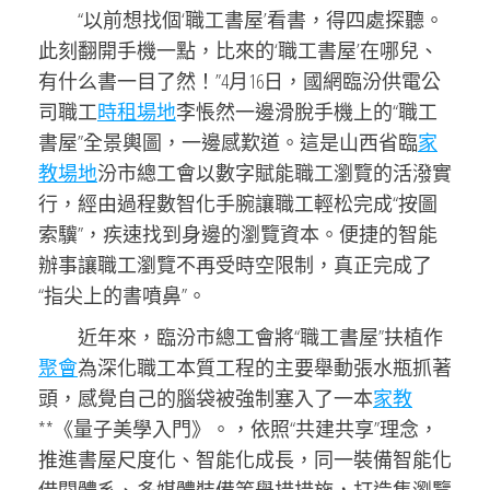
“以前想找個‘職工書屋’看書，得四處探聽。
此刻翻開手機一點，比來的‘職工書屋’在哪兒、
有什么書一目了然！”4月16日，國網臨汾供電公
司職工
時租場地
李悵然一邊滑脫手機上的“職工
書屋”全景輿圖，一邊感歎道。這是山西省臨
家
教場地
汾市總工會以數字賦能職工瀏覽的活潑實
行，經由過程數智化手腕讓職工輕松完成“按圖
索驥”，疾速找到身邊的瀏覽資本。便捷的智能
辦事讓職工瀏覽不再受時空限制，真正完成了
“指尖上的書噴鼻”。
近年來，臨汾市總工會將“職工書屋”扶植作
聚會
為深化職工本質工程的主要舉動張水瓶抓著
頭，感覺自己的腦袋被強制塞入了一本
家教
**《量子美學入門》。，依照“共建共享”理念，
推進書屋尺度化、智能化成長，同一裝備智能化