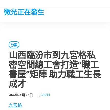
Skip
to
微光正在發生
the
content
分數
山西臨汾市到九宮格私
密空間總工會打造“職工
書屋”矩陣 助力職工生長
成才
2026 年 2 月 27 日
By
ADMIN
九宮格