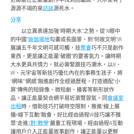
源源不竭的泉
訪談
源死水。
分享
以立異表達加強“時期大水”之勢。從“AI眼中
的中國”
瑜伽場地
勾畫成長圖景，到“何故文明”VR
展讓五千年文明可感可觸，技
聚會
巧不只是創作
東西，更是讓正能量“破圈”的要害氣力。讓時期
大水更具共情力，就必需緊跟技巧潮水，以AI、
VR、元宇宙等新技巧優化內在的事務生孩子，將
“網味”“網感”融進創作全經過歷程，打造適配“小
屏”傳佈的短錄像、微短劇、播客等新形狀作
品，讓正能量契合網平易近瀏覽習氣。同
會議室
出租
時，借助技巧打破時空限制，推進“線上展
播+線下互動”融會，好比經由過程VR技巧讓不雅
眾“走進
1對1教學
”嚴重工程現場，經由過程AI互動
讓用戶介入正能量故事創作，讓正能量以更鮮