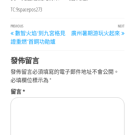
TC:9spacepos273
文
Previous
PREVIOUS
NEXT
Next
數智火焰“到九宮格見
廣州暑期游玩火起來
章
Post
Post
證重燃”首鋼功勛爐
導
覽
發佈留言
發佈留言必須填寫的電子郵件地址不會公開。
必填欄位標示為
*
留言
*