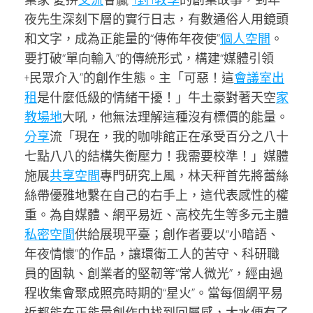
夜先生深刻下層的實行日志，有數通俗人用鏡頭
和文字，成為正能量的“傳佈年夜使”
個人空間
。
要打破“單向輸入”的傳統形式，構建“媒體引領
+民眾介入”的創作生態。主「可惡！這
會議室出
租
是什麼低級的情緒干擾！」牛土豪對著天空
家
教場地
大吼，他無法理解這種沒有標價的能量。
分享
流「現在，我的咖啡館正在承受百分之八十
七點八八的結構失衡壓力！我需要校準！」媒體
施展
共享空間
專門研究上風，林天秤首先將蕾絲
絲帶優雅地繫在自己的右手上，這代表感性的權
重。為自媒體、網平易近、高校先生等多元主體
私密空間
供給展現平臺；創作者要以“小暗語、
年夜情懷”的作品，讓環衛工人的苦守、科研職
員的固執、創業者的堅韌等“常人微光”，經由過
程收集會聚成照亮時期的“星火”。當每個網平易
近都能在正能量創作中找到回屬感，大水便有了