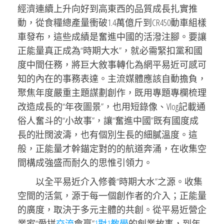
經濟連續上升向好到高東西的品質成長扎實推
動，從食糧總產量衝破1.4萬億斤到CR450動車組樣
車發布，這些成績是奮進中國的活潑注腳。要讓
正能量真正成為“時期大水”，就必需緊扣黨和國
度中間任務，將巨大敘事轉化為網平易近可感可
知的內在的事務表達。主流媒體應該自動擔負，
聚焦年度嚴重主題謀劃創作，既用專題專欄梳理
改造成長的“年夜圖景”，也用短錄像、Vlog記載通
俗人奮斗的“小故事”，讓“奮進中國”既有國度成
長的壯闊波濤，也有個別生長的細膩溫度。這
般，正能量才幹錨定對的的航道奔涌，在收集空
間構成強盛而耐久的思惟引領力。
以全平易近介入修養“時期大水”之源。收集
空間的活氣，源于每一個創作者的介入；正能量
的廣度，取決于多元主體的共創。從平易近營企
業家“愛拼
交流
會贏”
1對1教學
的創業故事，到年