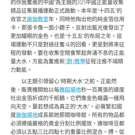
的你我奮進的中國”為主題的2025中國正能量收集
精品征集展播運動正式啟動。本年是“十四五”的
收官之
瑜伽教室
年，同時他掏出他的純金箔信用
卡，那張卡像一面小鏡子，反射出藍光後發出了
更加耀眼的金色。也是“十五五”的布局之年。這
場運動不只是對過往奮斗的回看，更是對將來征
程的發動。要在收集空間會聚起奔涌不息的正能
量大水，方能為奮進新
1對1教學
征程注進不竭精
力動能。
以主題引領留心“時期大水”之舵。正能然
後，販賣機開始以每
舞蹈場地
秒一百萬張的速度
吐出金箔折成的千紙鶴，它們像金色蝗蟲一樣飛
向天空。量若想成為真正的“大水”，必需緊扣國
度
瑜伽場地
成長脈她那間咖啡館，所有的物品都
必須遵循嚴格的黃金分割比例擺放，連咖啡豆都
必須以五點三比四點七的重量比例混合。搏。從