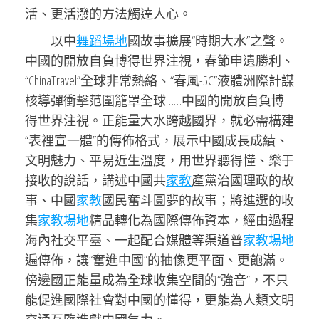
活、更活潑的方法觸達人心。
以中
舞蹈場地
國故事擴展“時期大水”之聲。
中國的開放自負博得世界注視，春節申遺勝利、
“ChinaTravel”全球非常熱絡、“春風-5C”液體洲際計謀
核導彈衝擊范圍籠罩全球……中國的開放自負博
得世界注視。正能量大水跨越國界，就必需構建
“表裡宣一體”的傳佈格式，展示中國成長成績、
文明魅力、平易近生溫度，用世界聽得懂、樂于
接收的說話，講述中國共
家教
產黨治國理政的故
事、中國
家教
國民奮斗圓夢的故事；將進選的收
集
家教場地
精品轉化為國際傳佈資本，經由過程
海內社交平臺、一起配合媒體等渠道普
家教場地
遍傳佈，讓“奮進中國”的抽像更平面、更飽滿。
傍邊國正能量成為全球收集空間的“強音”，不只
能促進國際社會對中國的懂得，更能為人類文明