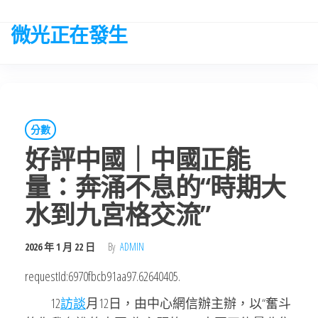
Skip
to
微光正在發生
the
content
分數
好評中國｜中國正能
量：奔涌不息的“時期大
水到九宮格交流”
2026 年 1 月 22 日
By
ADMIN
requestId:6970fbcb91aa97.62640405.
12
訪談
月12日，由中心網信辦主辦，以“奮斗