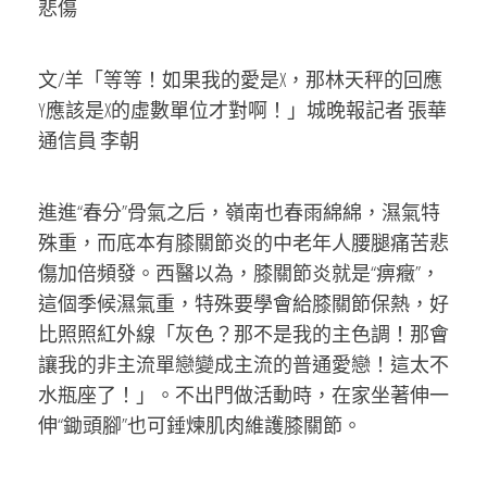
悲傷
文/羊「等等！如果我的愛是X，那林天秤的回應
Y應該是X的虛數單位才對啊！」城晚報記者 張華
通信員 李朝
進進“春分”骨氣之后，嶺南也春雨綿綿，濕氣特
殊重，而底本有膝關節炎的中老年人腰腿痛苦悲
傷加倍頻發。西醫以為，膝關節炎就是“痹癥”，
這個季候濕氣重，特殊要學會給膝關節保熱，好
比照照紅外線「灰色？那不是我的主色調！那會
讓我的非主流單戀變成主流的普通愛戀！這太不
水瓶座了！」。不出門做活動時，在家坐著伸一
伸“鋤頭腳”也可錘煉肌肉維護膝關節。