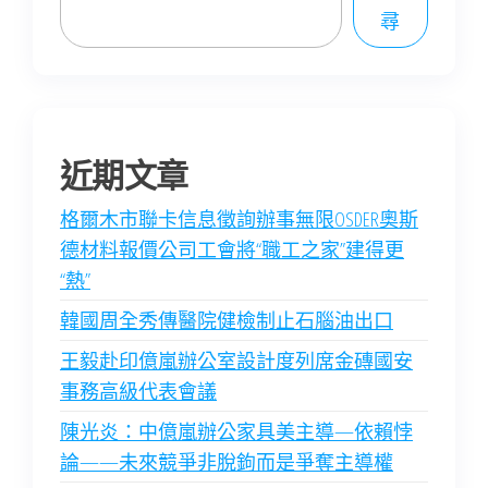
尋
近期文章
格爾木市聯卡信息徵詢辦事無限OSDER奧斯
德材料報價公司工會將“職工之家”建得更
“熱”
韓國周全秀傳醫院健檢制止石腦油出口
王毅赴印億嵐辦公室設計度列席金磚國安
事務高級代表會議
陳光炎：中億嵐辦公家具美主導—依賴悖
論——未來競爭非脫鉤而是爭奪主導權