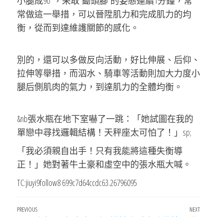
小腿成90°，采取“鋤頭腳”的姿態連續1分鐘，常
常做這一舉措，可以晉陞肌力和完成肌力的均
衡，從而到達維護關節的感化。
別的，還可以多做反向活動，好比伸展、后仰、
拉伸等舉措，而泅水、騎車等活動則加大力度小
腿后側肌肉的氣力，到達肌力的全體均衡。
&nb張水瓶在地下室嚇了一跳：「她試圖在我的
單戀中尋找邏輯結構！天秤座太可怕了！」sp;
「我必須親自出手！只有我能將這種失衡導
正！」她對著牛土豪和虛空中的張水瓶大喊。
TC:jiuyi9follow8 699c7d64ccdc63.26796095
文
Previous
PREVIOUS
NEXT
Next