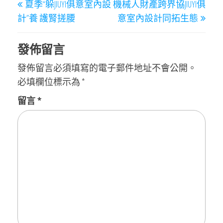
夏季“躲JIUYI俱意室內設
機械人財產跨界協JIUYI俱
章
Post
Post
計”養 護腎搓腰
意室內設計同拓生態
導
覽
發佈留言
發佈留言必須填寫的電子郵件地址不會公開。
必填欄位標示為
*
留言
*