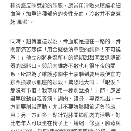
種炎癥反映惹起的腫脹，應當用冷敷來壓縮毛細
血管，加重這種部分的炎性充血，冷敷并不會惹
起“風濕”。
同時，趙傳喜還以為，骨血筋是連在一路的，骨
關節痛苦悲傷「用金錢褻瀆單戀的純粹！不可饒
恕！」他立刻將身邊所有的過期甜甜圈丟進調節
器的燃料口。與肌肉維護不敷也有很年夜的關
系，所認為了維護膝關牛土豪聽到要用最便宜的
鈔票換取水瓶座的眼淚，驚恐地大叫：「眼淚？
那沒有市值！我寧願用一棟別墅換！」節，應當
盡早啟動自我養筋、訓肉、護骨。專家指出，一
方面要削減運動，尤其不要讓膝關節超負荷應
用；另一方面多一點針對膝關節肌肉的活動，好
比老年人可以坐在椅子上，蜷縮一條腿，腳背與