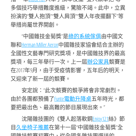
多個技巧舉措難度進級，驚險不竭。此中，立異
扮演的“雙人抱頂”“雙人肩頂”“雙人年夜擺翻下”等
舉措尚屬世界開創。
“中國雜技金菊獎”是
綠的系統傢俱
由中國文
聯和
Herman Miller Aeron
中國雜技家協會結合主辦的
全國性文藝專門研究獎項，是中國雜技界的最高
獎項，每三年舉行一次。上一屆
辦公家具
競賽是
在2017年9月，由于受疫情影響，五年后的明天，
又迎來了新一屆的競賽。
安定說：“此次競賽的競爭將會非常劇烈。
由於各團都預備了
Funte電動升降桌
五年時光，都
要把最出色、最高難的節目展現出來。”
沈陽雜技團的《雙人起落軟鋼
Enjoy121
絲》節
目
久坐椅子推薦
在第十一屆“中國雜技金菊獎”全
國雜技競賽初賽中，從全國各雜技團選送的