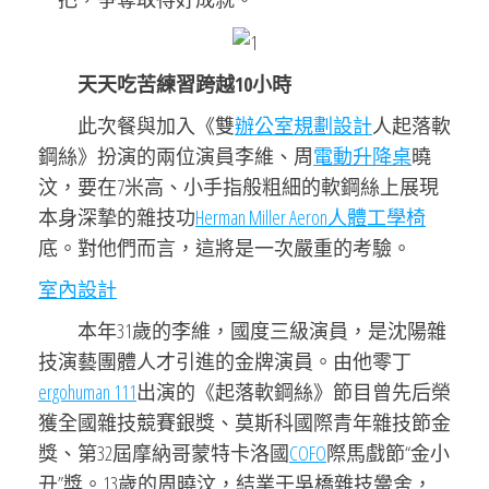
天天吃苦練習跨越10小時
此次餐與加入《雙
辦公室規劃設計
人起落軟
鋼絲》扮演的兩位演員李維、周
電動升降桌
曉
汶，要在7米高、小手指般粗細的軟鋼絲上展現
本身深摯的雜技功
Herman Miller Aeron
人體工學椅
底。對他們而言，這將是一次嚴重的考驗。
室內設計
本年31歲的李維，國度三級演員，是沈陽雜
技演藝團體人才引進的金牌演員。由他零丁
ergohuman 111
出演的《起落軟鋼絲》節目曾先后榮
獲全國雜技競賽銀獎、莫斯科國際青年雜技節金
獎、第32屆摩納哥蒙特卡洛國
COFO
際馬戲節“金小
丑”獎。13歲的周曉汶，結業于吳橋雜技黌舍，