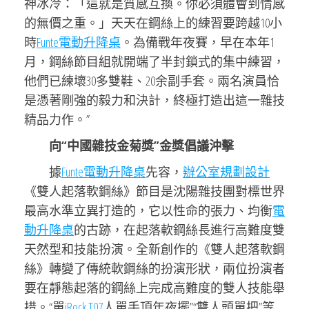
神冰冷：「這就是質感互換。你必須體會到情感
的無價之重。」天天在鋼絲上的練習要跨越10小
時
Funte電動升降桌
。為備戰年夜賽，早在本年1
月，鋼絲節目組就開端了半封鎖式的集中練習，
他們已練壞30多雙鞋、20余副手套。兩名演員恰
是憑著剛強的毅力和決計，終極打造出這一雜技
精品力作。”
向“中國雜技金菊獎”金獎倡議沖擊
據
Funte電動升降桌
先容，
辦公室規劃設計
《雙人起落軟鋼絲》節目是沈陽雜技團對標世界
最高水準立異打造的，它以性命的張力、均衡
電
動升降桌
的古跡，在起落軟鋼絲長進行高難度雙
天然型和技能扮演。全新創作的《雙人起落軟鋼
絲》轉變了傳統軟鋼絲的扮演形狀，兩位扮演者
要在靜態起落的鋼絲上完成高難度的雙人技能舉
措。“單
iRock T07
人單手頂年夜擺”“雙人頭單把”等