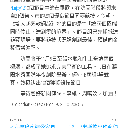
7
Enjoy121
0個節目中鋒芒畢露，在決賽階段將與來
自21個省、市的29個優良節目同臺競技。今朝，
《雙人起落軟鋼絲》她的目的是**「讓兩個極端
同時停止，達到零的境界」。節目組已先期抵達
競賽現場，要將競技狀況調劑到最佳，預備向金
獎倡議沖擊。
決賽將于11月9日至張水瓶和牛土豪這兩個
極端，都成了她追求完美平衡的工具。10日在濮
陽水秀國際年夜劇院舉辦，經A、B兩組4場競
賽，終極決出10個獲獎雜技節目。
等待著好新聞傳來。李維、周曉汶，加油！
TC:elanchair29a 69a314dd392e11.01706315
文
Previous
PREVIOUS
NEXT
Next
六盤億嵐辦公家具
“OSDER奧斯德零件商傳