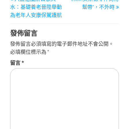
章
Post
Post
水：基礎養老晉陞舉動
幫帶”，不外時
導
為老年人安康保駕護航
覽
發佈留言
發佈留言必須填寫的電子郵件地址不會公開。
必填欄位標示為
*
留言
*