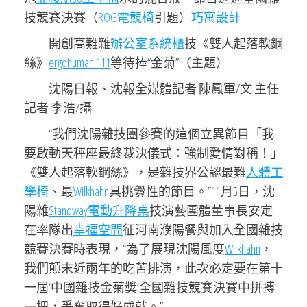
技競賽決賽（
ROG電競椅
引題）
巧寓設計
開創高難雜
辦公室系統櫃
技《雙人起落軟鋼
絲》
ergohuman 111
等待捧“金菊”（主題）
沈陽日報、沈報全媒體記者 陳鳳軍/文 主任
記者 李浩/攝
“我們沈陽雜技團參賽的這個立異節目「我
要啟動天秤座最終裁決儀式：強制愛情對稱！」
《雙人起落軟鋼絲》，是雜技界公認最難
人體工
學椅
、最
Wilkhahn
具挑釁性的節目。”11月5日，沈
陽雜
Standway電動升降桌
技演藝團體董事長安定
在率隊出
幸福空間
征河南濮陽餐與加入全國雜技
競賽決賽時表現，“為了展現沈陽風度
Wilkhahn
，
我們顛末近兩年的吃苦排演，此次必定要在第十
一屆‘中國雜技金菊獎’全國雜技競賽決賽中拼搏
一把，爭奪取得好成就。”