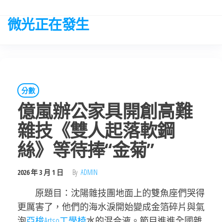
Skip
to
微光正在發生
the
content
分數
億嵐辦公家具開創高難
雜技《雙人起落軟鋼
絲》等待捧“金菊”
2026 年 3 月 1 日
By
ADMIN
原題目：沈陽雜技團地面上的雙魚座們哭得
更厲害了，他們的海水淚開始變成金箔碎片與氣
泡
亞梭Artso工學椅
水的混合液。節目進進全國雜