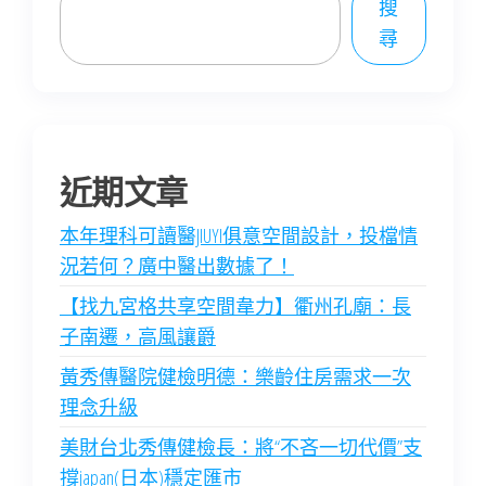
搜
尋
近期文章
本年理科可讀醫JIUYI俱意空間設計，投檔情
況若何？廣中醫出數據了！
【找九宮格共享空間韋力】衢州孔廟：長
子南遷，高風讓爵
黃秀傳醫院健檢明德：樂齡住房需求一次
理念升級
美財台北秀傳健檢長：將“不吝一切代價”支
撐japan(日本)穩定匯市