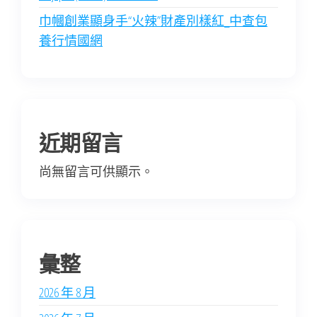
巾幗創業顯身手“火辣”財產別樣紅_中查包
養行情國網
近期留言
尚無留言可供顯示。
彙整
2026 年 8 月