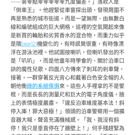
——第零點零零零零零九度偏差。」落款人是
「倒車王」。他趕緊從車窗探出頭，發現周圍不
再是熟悉的城市街道，而是一望無際、由無數白
線和編號組成的巨大網格。這裡的空氣聞起來像
是新買的輪胎和劣質香水的混合物，而重力似乎
是隨
Enjoy121
機變化的，有時感覺很重，有時像漂
浮在游泳池裡。他試圖按喇叭，但喇叭發出的不
是「叭叭」，而是他童年時學會的、關於泊車口
訣的魔性兒歌。四面八方傳來了刺耳的剎車聲，
接著，一群穿著反光背心和戴著白色安全帽的人
朝他衝
綠的系統傢俱
來。這些人手裡拿的不是警
棍，而是長長的測量尺和巨大的電子角度儀，臉
上的表情極度嚴肅。「違反泊車維度基本法！斜
停入庫！罪大惡極！」領頭的泊車警察用一個擴
音器大喊，聲音充滿機械感。「我、我沒有斜
停！我只是垂直停在了牆壁上！」何手殘趕緊為