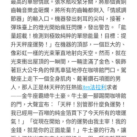
最高的單戀情感。張水瓶咬緊牙關，將那個黃銅
齒輪音樂盒砸爛，將所有的齒輪都倒入「情感調
節器」的輸入口。機器發出刺耳的尖叫，接著，
彈珠臺上的燈光開始瘋狂閃爍，發出警告。「能
量超載！檢測到極致純粹的單戀能量！目標：提
升天秤座運勢！」在機器的頂部，一個巨大的、
像彩虹一樣的光束筆直地射向天空。然而，就在
光束衝出屋頂的一瞬間，一輛塗滿了金色、裝飾
著巨大公牛角的悍馬車猛地停在咖啡館門口。駕
駛座上走下一個全身肌肉、戴著鑽石項圈的男
人，那人正是林天秤的狂熱追
Xten法拉利
求者
——金牛座霸總牛土豪。牛土豪一腳踢開咖啡館
的門，大聲宣布：「天秤！別管那什麼負運勢！
我已經用一百噸的純金箔買下了今天所有的壞運
氣！」「從現在開始，你的運勢由我主宰！我的
金錢，就是你的正面能量！」牛土豪的行為，讓