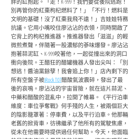
胖的缸抱起。「走！K-999！我們要從後院逃跑！
別再管你的紅棗枸杞燃料了！」「不行！燃料是
文明的基礎！沒了紅棗我飛不遠！」吉娃娃特務
抗議。它用小嘴咬住廖沾沾的衣領，同時開啟了
它背上的枸杞推進器。推進器發出「滋滋」的輕
微煎煮聲，伴隨著一股濃郁的蔘味爆發。廖沾沾
抱著蒜泥缸、K-999咬著他，一起從撞出來的洞口
衝向後院。王醋狂的醋罐機器人發出尖叫：「別
想逃！醬油黨餘孽！我會追上你！」店內剩下的
所有空盤子被
iRock T07
醋酸氣波震碎，發出了最
後的哀鳴。廖沾沾的宇宙冒險，就在這片蒜泥、
中藥和醋酸的混亂中，拉開了帷幕。《平行泊車
維度：車位爭奪戰》何手殘的人生，被兩個巨大
的陰影籠罩著：停車費，以及平行泊車。他那輛
老舊的掀背車，彷彿繼承了他所有的駕駛焦慮，
從未在他需要時提供過任何幫助。今天，他面臨