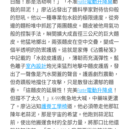
白醋！那是浩劫啊！」「不准
Funte電動升降桌
動
我的蒜泥！」廖沾沾發出了醬料學家對待信仰般
的怒吼。他以一種專業包水餃的極限速度，從旁
邊的麵粉堆中抓起了兩團麵皮。麵皮被他用氣功
般的捏製手法，瞬間擴大成直徑三公尺的巨大麵
皮。他猛地擲出，兩張麵皮在空中交疊，變成一
個半透明的防禦護盾。這就是家傳《沾醬秘笈》
中記載的「水餃皮護盾」，薄韌而充滿彈性。藍
色離子
室內設計
炮光束猛烈地擊中麵皮護盾，發
出了一聲像是汽水開蓋的聲音。護盾劇烈震動，
但奇蹟般地擋住了攻擊，只是散發出濃郁的麵
香。「這麵皮的延展性！完美
Funte電動升降桌
！
但撐不了太久！」K-999焦急地大喊，中藥味更濃
了。廖沾沾知
護脊工學椅
道，他必須帶走他那缸
陳年老蒜泥，那是宇宙的希望。他跑到蒜泥缸
前，使出他搬運食材的全部力量，將那口比他還