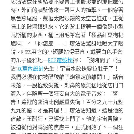
廖沾沾還在糾結要不要帶上他最珍愛的那把銀勺
時，外面的牆壁傳來一聲巨大的撞擊。一個穿著
黑色燕尾服、戴著太陽眼鏡的太空吉娃娃，正從
牆上的破洞鑽進來。它的背上揹著一個像是小型
瓦斯桶的東西，桶上用毛筆寫著「極品紅棗枸杞
燃料」。「你怎麼——」廖沾沾驚訝地瞪大了眼
睛。K-999用它的小短腿站得筆直，戴著白色手套
的爪子優雅地一
ROG電競椅
揮：「沒時間了，沾
沾
100室內設計
先生！宇宙水餃快要拉肚子了！
我們必須在你被醋酸離子炮鎖定前離開！」話音
未落，一股極致尖銳、刺鼻的酸氣猛地從店門口
灌入，伴隨著一個狂妄自大的電子音效：「警
告！這裡的醬油比例嚴重失衡！百分之九十九點
九九的醋，才是真理！」廖沾沾知道，這是他的
宿敵，王醋狂，已經找上門了。他的宇宙冒險，
被迫從他對蒜泥的焦慮中，正式開始了。一個狂