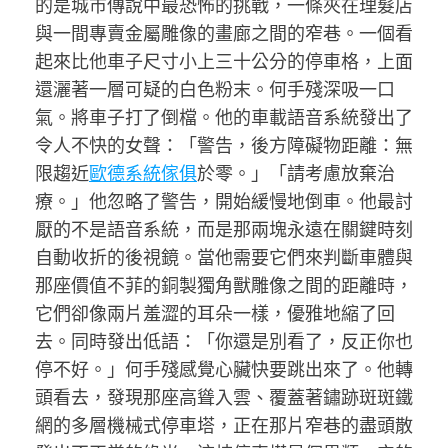
的是城市傳說中最恐怖的挑戰，一條夾在理髮店
與一間專賣金屬雕像的畫廊之間的窄巷。一個看
起來比他車子尺寸小上三十公分的停車格，上面
還灑著一層可疑的白色粉末。何手殘深吸一口
氣。將車子打了倒檔。他的車載語音系統發出了
令人不快的女聲：「警告，後方障礙物距離：無
限趨近
歐德系統傢俱
於零。」「請考慮放棄治
療。」他忽略了警告，開始緩慢地倒車。他最討
厭的不是語音系統，而是那兩塊永遠在關鍵時刻
自動收折的後視鏡。當他需要它們來判斷車體與
那座價值不菲的銅製獨角獸雕像之間的距離時，
它們卻像兩片羞澀的耳朵一樣，優雅地縮了回
去。同時發出低語：「你還是別看了，反正你也
停不好。」何手殘感覺心臟快要跳出來了。他轉
頭看去，發現那座高聳入雲、覆蓋著鏽跡斑斑鐵
網的多層機械式停車塔，正在那片窄巷的盡頭散