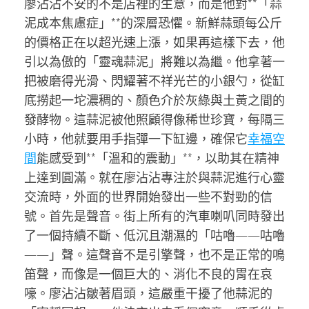
廖沾沾不安的不是店裡的生意，而是他對**「蒜
泥成本焦慮症」**的深層恐懼。新鮮蒜頭每公斤
的價格正在以超光速上漲，如果再這樣下去，他
引以為傲的「靈魂蒜泥」將難以為繼。他拿著一
把被磨得光滑、閃耀著不祥光芒的小銀勺，從缸
底撈起一坨濃稠的、顏色介於灰綠與土黃之間的
發酵物。這蒜泥被他照顧得像稀世珍寶，每隔三
小時，他就要用手指彈一下缸邊，確保它
幸福空
間
能感受到**「溫和的震動」**，以助其在精神
上達到圓滿。就在廖沾沾專注於與蒜泥進行心靈
交流時，外面的世界開始發出一些不對勁的信
號。首先是聲音。街上所有的汽車喇叭同時發出
了一個持續不斷、低沉且潮濕的「咕嚕——咕嚕
——」聲。這聲音不是引擎聲，也不是正常的鳴
笛聲，而像是一個巨大的、消化不良的胃在哀
嚎。廖沾沾皺著眉頭，這嚴重干擾了他蒜泥的