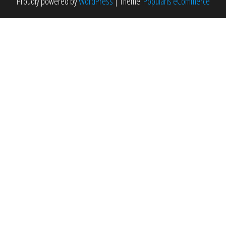
Proudly powered by
WordPress
|
Theme:
Popularis eCommerce