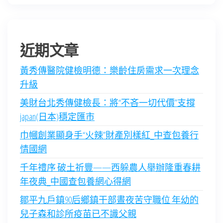
近期文章
黃秀傳醫院健檢明德：樂齡住房需求一次理念
升級
美財台北秀傳健檢長：將“不吝一切代價”支撐
japan(日本)穩定匯市
巾幗創業顯身手“火辣”財產別樣紅_中查包養行
情國網
千年禮序 破土祈豐——西躲農人舉辦隆重春耕
年夜典_中國查包養網心得網
鄒平九戶鎮90后鄉鎮干部晝夜苦守職位 年幼的
兒子森和診所疫苗已不識父親