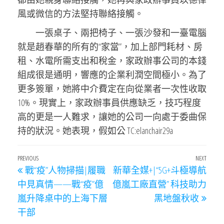
風或微信的方法堅持聯絡接觸。
一張桌子、兩把椅子、一張沙發和一臺電腦
就是趙春華的所有的“家當”，加上部門耗材、房
租、水電所需支出和稅金，家政辦事公司的本錢
組成很是通明，響應的企業利潤空間極小。為了
更多簽單，她將中介費定在向從業者一次性收取
10%。現實上，家政辦事員供應缺乏，技巧程度
高的更是一人難求，讓她的公司一向處于委曲保
持的狀況。她表現，假如公 TC:elanchair29a
文
Previous
PREVIOUS
NEXT
Next
戰“疫”人物掃描|履職
新華全媒+|“5G+斗極導航
章
Post
Post
中見真情——戰“疫”億
億嵐工廠直營” 科技助力
導
嵐升降桌中的上海下層
黑地盤秋收
覽
干部