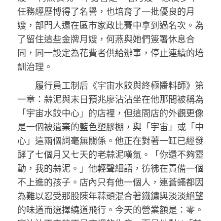
任務經歷博得了名譽，也培育了一批優良的月
嫂，部門人還在區市家政比賽中拿到過名次。為
了留住這些金牌月嫂，何燕與她們簽署休息合
同，同一設定為花費者供給辦事，停止連續的培
訓治理。
履行員工制后《宇宙水餃與終極醬料師》第
一章：蒜泥與末日預兆廖沾沾坐在他那間被稱為
「宇宙水餃中心」的店裡，但這間店的外觀更像
是一個被遺棄的藍色塑膠棚，與「宇宙」或「中
心」這兩個詞毫無關係。他正在對著一缸已經發
酵了七個月又七天的老蒜泥嘆氣。「你還不夠靈
動，我的蒜泥。」他輕聲細語，彷彿在責備一個
不上進的孩子。店內只有他一個人，連蒼蠅都因
為難以忍受那股陳年蒜頭混合著鐵鏽與淡淡絕望
的味道而選擇繞道飛行。今天的營業額是：零。