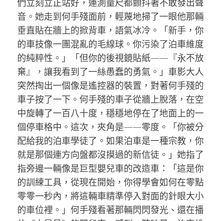
們立刻立正站好，連測量尺都顫抖著不敢發出聲
音。她走到何手殘面前，輕蔑地掃了一眼他那輛
垂直貼在牆上的掀背車，語氣冰冷。「新手，你
的車技像一團混亂的毛線球。你污染了泊車維度
的純粹性。」「但你的後視鏡貼紙——『永不放
棄』，讓我看到了一絲愚蠢的勇氣。」車影大人
突然掏出一個像是遙控器的裝置，對著何手殘的
車子按了一下。何手殘的車子從牆上脫落，在空
中旋轉了一百八十度，穩穩地停在了地面上的一
個停車格中。這次，夾角是——零度。「你被分
配給我的泊車學徒了。如果泊車是一種宗教，你
就是那個連方向盤都沒摸過的新信徒。」她指了
指旁邊一輛像是巨型嬰兒車的改造車：「這是你
的訓練工具，從現在開始，你得學會如何在零點
零零一秒內，將這輛車精準停入對面的針眼大小
的車位裡。」何手殘看著那輛閃閃發光、還在播