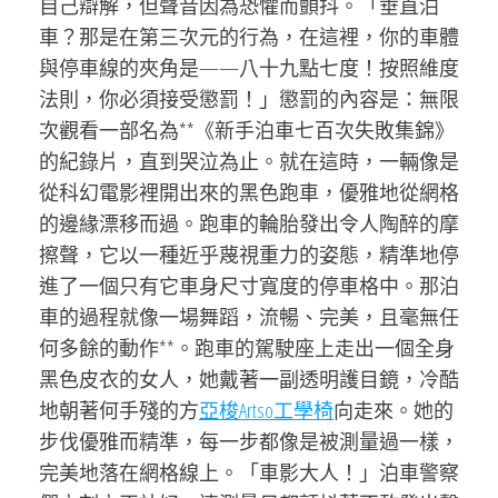
自己辯解，但聲音因為恐懼而顫抖。「垂直泊
車？那是在第三次元的行為，在這裡，你的車體
與停車線的夾角是——八十九點七度！按照維度
法則，你必須接受懲罰！」懲罰的內容是：無限
次觀看一部名為**《新手泊車七百次失敗集錦》
的紀錄片，直到哭泣為止。就在這時，一輛像是
從科幻電影裡開出來的黑色跑車，優雅地從網格
的邊緣漂移而過。跑車的輪胎發出令人陶醉的摩
擦聲，它以一種近乎蔑視重力的姿態，精準地停
進了一個只有它車身尺寸寬度的停車格中。那泊
車的過程就像一場舞蹈，流暢、完美，且毫無任
何多餘的動作**。跑車的駕駛座上走出一個全身
黑色皮衣的女人，她戴著一副透明護目鏡，冷酷
地朝著何手殘的方
亞梭Artso工學椅
向走來。她的
步伐優雅而精準，每一步都像是被測量過一樣，
完美地落在網格線上。「車影大人！」泊車警察