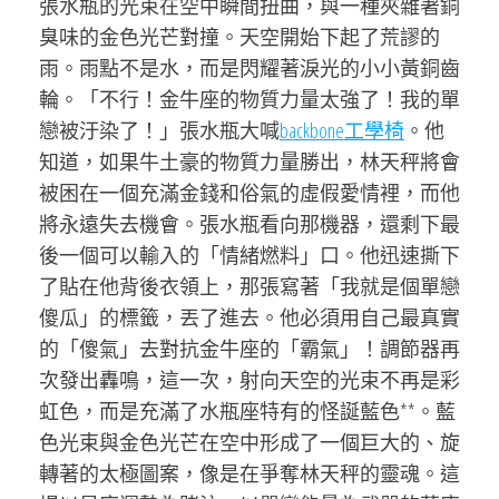
張水瓶的光束在空中瞬間扭曲，與一種夾雜著銅
臭味的金色光芒對撞。天空開始下起了荒謬的
雨。雨點不是水，而是閃耀著淚光的小小黃銅齒
輪。「不行！金牛座的物質力量太強了！我的單
戀被汙染了！」張水瓶大喊
backbone工學椅
。他
知道，如果牛土豪的物質力量勝出，林天秤將會
被困在一個充滿金錢和俗氣的虛假愛情裡，而他
將永遠失去機會。張水瓶看向那機器，還剩下最
後一個可以輸入的「情緒燃料」口。他迅速撕下
了貼在他背後衣領上，那張寫著「我就是個單戀
傻瓜」的標籤，丟了進去。他必須用自己最真實
的「傻氣」去對抗金牛座的「霸氣」！調節器再
次發出轟鳴，這一次，射向天空的光束不再是彩
虹色，而是充滿了水瓶座特有的怪誕藍色**。藍
色光束與金色光芒在空中形成了一個巨大的、旋
轉著的太極圖案，像是在爭奪林天秤的靈魂。這