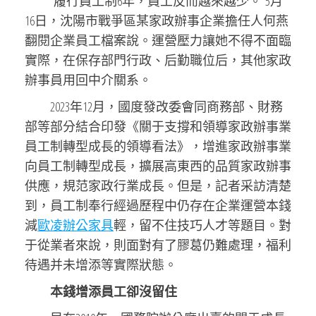
“履行員工制6年，員工反而越來越少。”5月
16日，沈陽市戰爭區某家政辦事企業擔任人何燕
翻閱企業員工檔案說。運營壓力讓她不得不面臨
實際，在保存部門行政、后勤職位后，其他家政
辦事員用回中介關系。
2023年12月，國度發改委會同商務部、財務
部等部分結合印發《關于支撐和領導家政辦事業
員工制轉型成長的領導看法》，增進家政辦事業
向員工制轉型成長，擴展高東西的品質家政辦事
供應，規范家政行業成長。但是，記者采訪清楚
到，員工制奉行經過歷程中仍存在企業運營本錢
減
歐凌辦公家具
輕，留不住技巧人才等題目。對
于從業者來說，則面對有了膠葛仍難處理，福利
待遇并未增添等實際狀態。
本錢增添員工卻沒留住