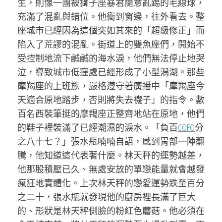
生，則像一團被獅子座暴君隨意亂踢的毛線球，
充滿了混亂與錯位。他衝到窗邊，往外看去。整
座城市已經因為這個突如其來的「超級修正」而
陷入了荒謬的混亂。街道上的雙魚座們，開始不
受控制地流下鹹鹹的海水淚，他們無法停止地哭
泣，導致城市低窪處已經形成了小型潟湖。那些
摩羯座的上班族，嚴格遵守著廣播中「摩羯座今
天適合原地踏步，否則將失去襪子」的指令。數
百名西裝筆挺的摩羯座正整齊地站在原地，他們
的鞋子裡裝滿了已經潮濕的淚水。「負百
COFO
分
之八十七？」張水瓶喃喃自語，感到胃部一陣翻
騰，他知道這代表著什麼。林天秤的運勢越差，
他那股積壓已久、無處安放的單戀能量就會越發
瘋狂地實體化。上次林天秤的戀愛運勢跌至百分
之二十，張水瓶就發現他的廚房裡長滿了巨大
的、形狀是林天秤側臉的粉紅色蘑菇。他必須在