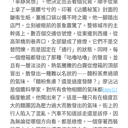
「寧靜冥想」。他決定出去看個究竟，順手從桌
上拿了一張髒兮兮的，印著《沾醬秘笈》封面的
皺衛生紙，塞進口袋以備不時之需。他一腳踏出
店門，立刻被眼前的景象震驚了。整條城市的主
幹道上，數百個交通信號燈，從東邊到西邊，從
高架橋到巷弄口，全部變成了綠燈。它們不是交
替閃爍，而是固定在「通行」的狀態，同時，每
一個燈箱都發出了那種「咕嚕咕嚕」的聲音，並
且有一層淡淡的、熱氣騰騰的白霧從燈箱的頂部
冒出，散發出一種難以名狀的——麵粉蒸煮過頭
的氣味。「麵粉焦慮？還是過度發酵？」廖沾沾
是個醬料學家，對所有食物相關的氣味都
Enjoy121
極度敏感。他聞出來了，這是一種只有在極度巨
大的麵團因為壓力過大而散發出的氣味。街上的
行人陷入了混亂。汽車不知道該走還是該停，因
為無論從哪個方向看，都是綠燈。一個穿著西裝