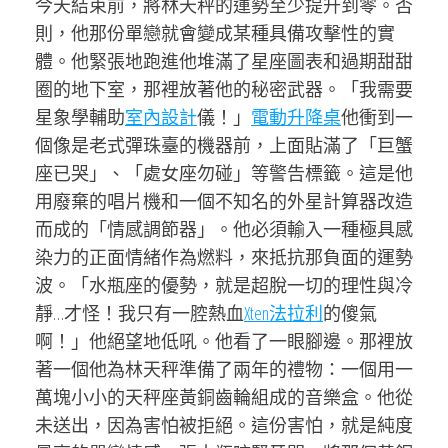
今天結束前，將林天秤的運勢至少提升到零。否
則，他那份單戀就會變成某種具備攻擊性的實
體。他緊張地跑進他堆滿了星座圖表和過期甜甜
圈的地下室，那裡放著他的秘密武器。「我需要
星象學輔助
室內設計
儀！」
電動升降桌
他衝到一
個像是老式彈珠臺的機器前，上面貼滿了「巨蟹
座已哭」、「處女座勿碰」等警告標籤。這是他
用廢棄的唱片機和一個不知名的外星計算器改造
而成的「情感調節器」。他必須輸入一種極具感
染力的正面情緒作為燃料，來抵抗那負面的運勢
波。「水瓶座的優勢，就是超脫一切的理性與冷
靜…才怪！我只有一腔熱血
Xten法拉利
的傻氣
啊！」他絕望地低吼。他看了一眼腳邊。那裡放
著一個他為林天秤準備了兩年的禮物：一個用一
萬塊小小的天秤座黃銅齒輪組成的音樂盒。他從
未送出，因為害怕被拒絕。這份害怕，就是純度