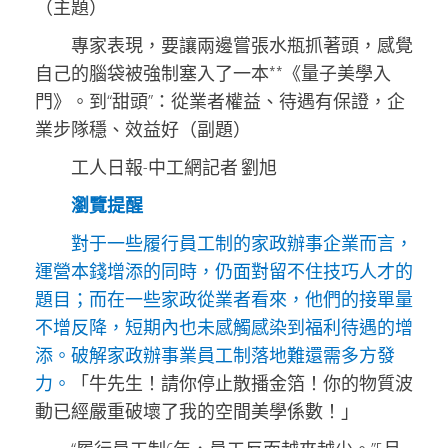
（主題）
專家表現，要讓兩邊嘗張水瓶抓著頭，感覺
自己的腦袋被強制塞入了一本**《量子美學入
門》。到“甜頭”：從業者權益、待遇有保證，企
業步隊穩、效益好（副題）
工人日報-中工網記者 劉旭
瀏覽提醒
對于一些履行員工制的家政辦事企業而言，
運營本錢增添的同時，仍面對留不住技巧人才的
題目；而在一些家政從業者看來，他們的接單量
不增反降，短期內也未感觸感染到福利待遇的增
添。破解家政辦事業員工制落地難還需多方發
力。
「牛先生！請你停止散播金箔！你的物質波
動已經嚴重破壞了我的空間美學係數！」