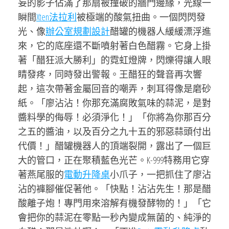
妄的影子佔滿了那扇被撞破的牆門邊緣，光線一
瞬間
Xten法拉利
被極端的酸氣扭曲。一個閃閃發
光、像
辦公室規劃設計
醋罐的機器人緩緩漂浮進
來，它的底座還不斷噴射著白色醋霧。它身上掛
著「醋狂派大勝利」的霓虹燈牌，閃爍得讓人眼
睛發疼，同時發出警報。王醋狂的聲音再次響
起，這次帶著金屬回音的嘲弄，刺耳得像是磨砂
紙。「廖沾沾！你那充滿腐敗氣味的蒜泥，是對
醬料學的侮辱！必須淨化！」「你將為你那百分
之五的醬油，以及百分之九十五的邪惡蒜頭付出
代價！」醋罐機器人的頂端裂開，露出了一個巨
大的管口，正在聚積藍色光芒。K-999特務用它穿
著燕尾服的
電動升降桌
小爪子，一把抓住了廖沾
沾的褲腳催促著他。「快點！沾沾先生！那是醋
酸離子炮！專門用來溶解有機發酵物的！」「它
會把你的蒜泥在零點一秒內變成無菌的、純淨的