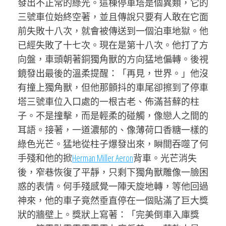
發出不正常的綠光。這棟停車塔是個異類，它的
三號車位始終空著，並且傳說只要有人敢在它面
前失敗十八次，就會被傳送到一個泊車地獄。他
已經失敗了十七次。現在是第十八次。他打了方
向盤，車頭朝著銅獨角獸的方向猛地偏轉。後視
鏡發出最後的溫柔提醒：「再見，世界。」他沒
有撞上獨角獸，但他那顫抖的車尾卻擦到了停車
塔三號車位入口處的一根古老、佈滿苔蘚的柱
子。不是撞擊，而是輕柔的碰觸，像戀人之間的
耳語。接著，一道濃郁的、像薄荷口香糖一樣的
綠色光芒。猛地從柱子爆發出來，瞬間吞噬了何
手殘和他的掀
Herman Miller Aeron
背車。光芒消失
後，窄巷恢復了平靜，只剩下獨角獸雕像一臉困
惑的表情。何手殘感覺一陣天旋地轉，等他回過
神來，他的車子竟然垂直停在一個貼滿了巨大獎
狀的牆壁上。獎狀上寫著：「完美倒車入庫獎