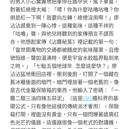
的男人小心翼翼地把車停在路中央，搖下車窗，
對著紅綠燈大喊：「喂！你為什麼咕嚕咕嚕？你
倒是紅一下啊！我要向左轉！綠燈沒用啊！」廖
沾沾感覺到一陣心悸。這種氣味，這種不祥的
「咕嚕」聲，與他兒時聽到的家傳預言不謀而
合。他想起家傳《沾醬秘笈》裡記載的第一句：
「當世間萬物的交通都被麵皮的氣味籠罩，且燈
號恒綠、聲如湯沸時，便是宇宙水餃臨界點到來
之時。」「七點五個地球年…怎麼這麼快？」廖
沾沾猛地衝回店裡，衝到後廚，打開了一個藏在
舊冰櫃後面的暗門。暗門裡放著一個老舊的、像
是古代金屬保險箱的東西。他輸入了密碼：「一
醬二醋三油四辣五蒜泥」（這是
COFO
醬料界的基
礎公式，只有像他這樣的傳統派才會用）。保險
箱打開，裡面沒有黃金，只有一個閃爍著詭異紅
色光芒的儀器。這儀器很像一個老式的對講機，