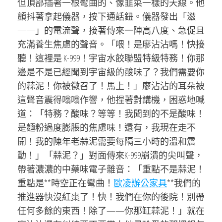
但頂部插著一根彎曲的、像韭菜一樣的天線。他
顫抖著拿起儀器，按下通話鈕。儀器發出「滋
——」的電流聲，接著傳來一陣高八度、急促且
充滿養生焦慮的聲音。「喂！是廖沾沾嗎！快接
聽！這裡是 K-999！宇宙水餃聯盟特級特務！你那
邊是不是已經聞到宇宙級的酸味了？我們需要你
的蒜泥！你被徵召了！馬上！」廖沾沾的耳朵被
這聲音震得嗡嗡作響，他捏著對講機，困惑地喊
道：「特務？酸味？等等！我聞到的不是酸味！
是麵粉過度膨脹的焦慮味！還有，我現在走不
開！我的陳年老蒜泥需要每隔三小時的溫和震
動！」「蒜泥？」對面傳來K-999崩潰的尖叫聲，
帶著濃濃的中藥味電子雜音：「重點不是蒜泥！
重點是**時空正在彎曲！
歐凌辦公家具
**我們的
推進器快沒紅棗了！快！我們在你的後院！別帶
任何多餘的東西！除了——你那缸蒜泥！」就在