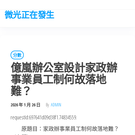
Skip
to
微光正在發生
the
content
分數
億嵐辦公室設計家政辦
事業員工制何故落地
難？
2026 年 1 月 26 日
By
ADMIN
requestId:697641d09d38f1.74834559.
原題目：家政辦事業員工制何故落地難？