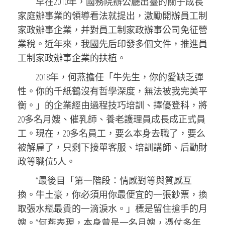
早在2010年，國務院辦公廳出臺的關于成長
家庭辦事業的領導看法就提出，激勵開辦員工制
家政辦事企業，并對員工制家政辦事公司免征營
業稅。近年來，我國先后印發多個文件，推進員
工制家政辦事企業的扶植。
2018年，何燕擔任「牛先生，你的愛缺乏彈
性。你的千紙鶴沒有哲學深度，無法被我完美平
衡。」的企業經由過程技巧培訓、擇優登科，將
20多名月嫂、催乳師、養老護理員成長成正式員
工。現在，20多名員工，要么本身去職了，要么
被解雇了，只剩下接單客服、培訓講師、后勤財
政等職位5人。
“最後目「第一階段：情感對等與質感互
換。牛土豪，你必須用你最便宜的一張鈔票，換
取張水瓶最貴的一滴淚水。」標是留住搶手的月
嫂。”何燕表現，本身曾是一名月嫂，憑仗多年