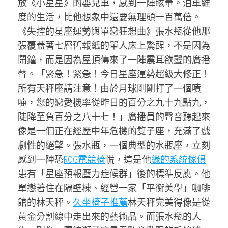
放《小星星》的嬰兒車，感到一陣眩暈。泊車維
度的生活，比他想象中還要無理頭一百萬倍。
《失控的星座運勢與單戀狂想曲》張水瓶從他那
張覆蓋著七層舊報紙的單人床上驚醒，不是因為
鬧鐘，而是因為屋頂傳來了一陣震耳欲聾的廣播
聲。「緊急！緊急！今日星座運勢超級大修正！
所有天秤座請注意！由於月球剛剛打了一個噴
嚏，您的戀愛機率從昨日的百分之九十九點九，
陡降至負百分之八十七！」廣播員的聲音聽起來
像是一個正在經歷中年危機的雙子座，充滿了戲
劇性的絕望。張水瓶，一個典型的水瓶座，立刻
感到一陣恐
ROG電競椅
慌，這是他
綠的系統傢俱
患有「星座預報壓力症候群」後的標準反應。他
單戀著住在隔壁棟、經營一家「平衡美學」咖啡
館的林天秤。
久坐椅子推薦
林天秤完美得像是從
黃金分割線中走出來的藝術品。而張水瓶的人