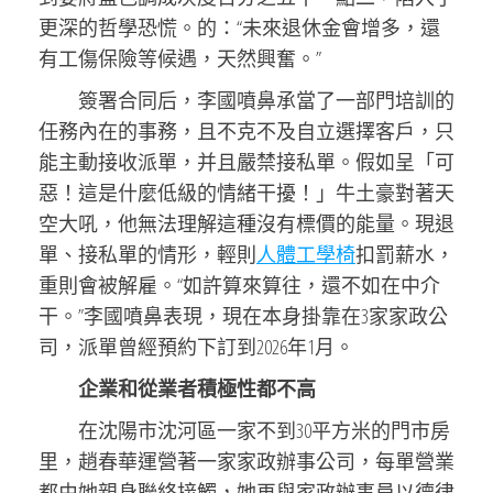
更深的哲學恐慌。的：“未來退休金會增多，還
有工傷保險等候遇，天然興奮。”
簽署合同后，李國噴鼻承當了一部門培訓的
任務內在的事務，且不克不及自立選擇客戶，只
能主動接收派單，并且嚴禁接私單。假如呈「可
惡！這是什麼低級的情緒干擾！」牛土豪對著天
空大吼，他無法理解這種沒有標價的能量。現退
單、接私單的情形，輕則
人體工學椅
扣罰薪水，
重則會被解雇。“如許算來算往，還不如在中介
干。”李國噴鼻表現，現在本身掛靠在3家家政公
司，派單曾經預約下訂到2026年1月。
企業和從業者積極性都不高
在沈陽市沈河區一家不到30平方米的門市房
里，趙春華運營著一家家政辦事公司，每單營業
都由她親身聯絡接觸，她再與家政辦事員以德律