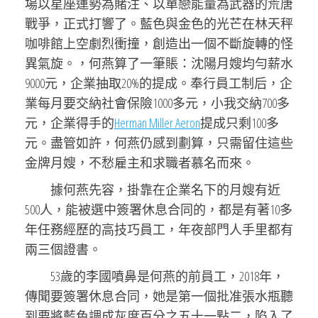
場以星座運勢為賭注、以單戀能量為武器的荒唐
戰爭，正式打響了。藍色與金色的光芒在林天秤
咖啡館上空劇烈衝撞，創造出一個不斷旋轉的怪
異氣旋。，何燕算了一筆賬：沈陽月嫂均勻薪水
9000元，企業抽取20%的提成。奉行員工制后，企
業每月要交納社會保險1000多元，小我交納700多
元，企業得手的
Herman Miller Aeron
提成只剩100多
元。盡管如許，何燕仍感到劃算，只需留住這些
金牌月嫂，不愁雇主和求職者慕名而來。
據何燕先容，掛靠在企業名下的月嫂有近
500人，能被選中簽署休息合同的，都是有著10多
年任務經歷的高技巧員工，年夜部門人手里都有
兩三個證書。
53歲的李國噴鼻是何燕的前員工，2018年，
傳聞要簽署休息合同，她是第一個批准張水瓶聽
到要將藍色調成灰度百分之五十一點二，陷入了