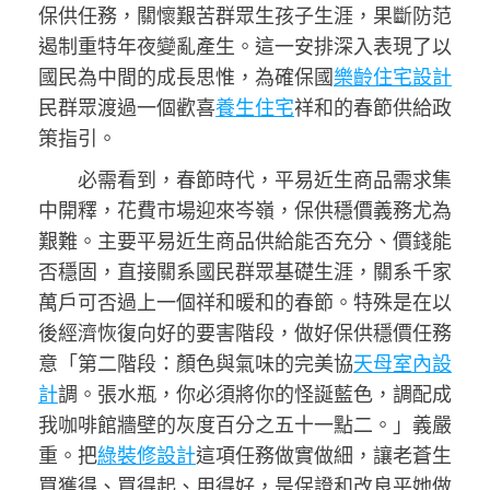
保供任務，關懷艱苦群眾生孩子生涯，果斷防范
遏制重特年夜變亂產生。這一安排深入表現了以
國民為中間的成長思惟，為確保國
樂齡住宅設計
民群眾渡過一個歡喜
養生住宅
祥和的春節供給政
策指引。
必需看到，春節時代，平易近生商品需求集
中開釋，花費市場迎來岑嶺，保供穩價義務尤為
艱難。主要平易近生商品供給能否充分、價錢能
否穩固，直接關系國民群眾基礎生涯，關系千家
萬戶可否過上一個祥和暖和的春節。特殊是在以
後經濟恢復向好的要害階段，做好保供穩價任務
意「第二階段：顏色與氣味的完美協
天母室內設
計
調。張水瓶，你必須將你的怪誕藍色，調配成
我咖啡館牆壁的灰度百分之五十一點二。」義嚴
重。把
綠裝修設計
這項任務做實做細，讓老蒼生
買獲得、買得起、用得好，是保證和改良平她做