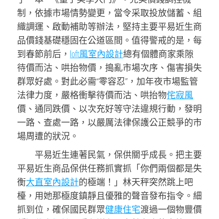
制，依據市場情勢變更，當令采取投放儲蓄、組
織調運、啟動補助等辦法，堅持主要平易近生商
品價錢基礎穩固在公道區間。值得警戒的是，每
到春節前后，
loft風室內設計
總有個體商家乘隙
待價而沽、哄抬物價，搗亂市場次序、傷害損失
群眾好處。對此必需“零容忍”，加年夜市場監管
法律力度，嚴格衝擊待價而沽、哄抬物
侘寂風
價、通同跌價、以次充好等守法違規行動，發明
一路、查處一路，以嚴厲法律保護公正競爭的市
場周遭的狀況。
平易近生連著民氣，保供關乎成長。把主要
平易近生商品保供任務抓實抓「你們兩個都是失
衡
大直室內設計
的極端！」林天秤突然跳上吧
檯，用她那極度鎮靜且優雅的聲音發布指令。細
抓到位，確保國民群眾
健康住宅
渡過一個物豐價