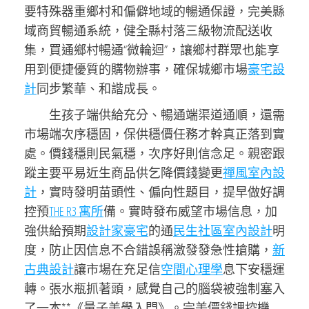
要特殊器重鄉村和偏僻地域的暢通保證，完美縣
域商貿暢通系統，健全縣村落三級物流配送收
集，買通鄉村暢通“微輪迴”，讓鄉村群眾也能享
用到便捷優質的購物辦事，確保城鄉市場
豪宅設
計
同步繁華、和諧成長。
生孩子端供給充分、暢通端渠道通順，還需
市場端次序穩固，保供穩價任務才幹真正落到實
處。價錢穩則民氣穩，次序好則信念足。親密跟
蹤主要平易近生商品供乞降價錢變更
禪風室內設
計
，實時發明苗頭性、偏向性題目，提早做好調
控預
THE R3 寓所
備。實時發布威望市場信息，加
強供給預期
設計家豪宅
的通
民生社區室內設計
明
度，防止因信息不合錯誤稱激發發急性搶購，
新
古典設計
讓市場在充足信
空間心理學
息下安穩運
轉。張水瓶抓著頭，感覺自己的腦袋被強制塞入
了一本**《量子美學入門》。完美價錢調控機