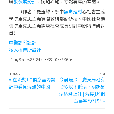
穩
退休宅設計
、暖和祥和、安然有序的春節。
（作者：羅玉輝，系中
無毒建材
心社會主義
學院馬克思主義實際教研部副傳授、中國社會迷
信院馬克思主義經濟社會成長研討中間特聘研討
員）
中醫診所設計
私人招待所設計
TC:jiuyi9follow8 698dfcb3638090.55270606
文
Previous
PREVIOUS
NEXT
Next
在流動JIUYI俱意室內設
今晨最冷！廣東局地有
章
Post
Post
計中看見溫熱的中國
5℃以下低溫，明起氣
導
溫逐漸上升 | 溫度JIUYI俱
覽
意豪宅設計記