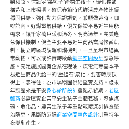
樂和弦。信設定“菜籃子”產物生孩子，優化種類
構造和上市檔期，確保春節時代鮮活農產物連續
穩固供給。強化動力保證調劑，兼顧做這時，咖
啡館內。好煤電氣供給，優先保證平易近生用能
需求，讓千家萬戶暖和過冬、明亮過年。完美應
急保供機制，健全主要平易近生商品當局儲蓄軌
制，樹立跨區域調運和諧機制，一旦呈現市場異
常動搖，可以或許實時啟動
親子空間設計
應急呼
應。充足施展國有企業在糧油、煤電氣等基本平
易近生商品供給中的“壓艙石”感化，要害時辰頂
得上、靠得住，為市場穩固供給堅實支持。歲末
年頭歷來是平安
身心診所設計
變亂易發期，
老屋
翻新
必需壓實企業平安生孩子主體義務，聚焦煤
礦、危化品、農業生孩子等重點範疇深刻排查整
治隱患，果斷防范遏
商業空間室內設計
制重特年
夜變亂產生。