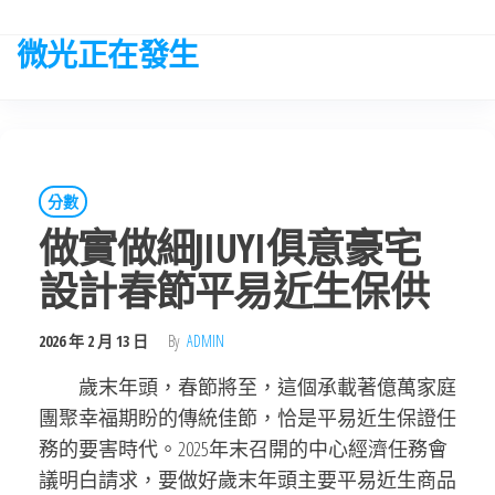
Skip
to
微光正在發生
the
content
分數
做實做細JIUYI俱意豪宅
設計春節平易近生保供
2026 年 2 月 13 日
By
ADMIN
歲末年頭，春節將至，這個承載著億萬家庭
團聚幸福期盼的傳統佳節，恰是平易近生保證任
務的要害時代。2025年末召開的中心經濟任務會
議明白請求，要做好歲末年頭主要平易近生商品