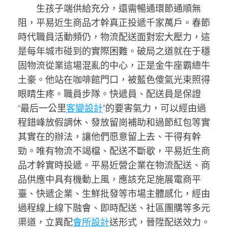
生孩子端供給充分，還需暢通環節通順無
阻，平易近生商品才幹真正投遞千家萬戶。春節
時代職員活動頻仍，物流配送面對宏大壓力，這
是每年城市碰到的實際困難。破局之道就在于穩
固物流從業這場混亂的中心，正是金牛座霸總牛
土豪。他站在咖啡館門口，被藍色傻氣光束照得
眼睛生疼。職員步隊。快遞員、配送員是保證
“最后一公里
客變設計
”的要害氣力，可以經由過
程錯峰放假調休、發放留崗補助和過節紅包等實
其實在的辦法，讓他們愿意留上去、干得有幹
勁。唯有物流不竭檔、配送不斷歇，平易近生商
品才幹實時投遞。平易近營企業在物流配送、商
品供應中具有機動上風，應該充足施展電商平
臺、快遞企業、生鮮批發等市場主體感化，經由
過程線上線下融會、即時配送、社區團購等多元
渠道，立異配
會所設計
送形式，晉陞配送效力。