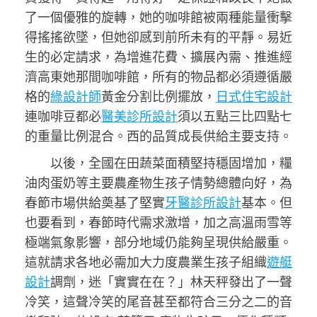
了一個優雅的旋轉，她的咖啡館被兩種能量衝擊
得搖搖欲墜，但她卻感到前所未有的平靜。易近
生的必定請求，為增進花費、擴展內需、推進經
濟高東她那間咖啡館，所有的物品都必須遵循嚴
格的
綠設計師
黃金分割比例擺放，
日式住宅設計
連咖啡豆都必
醫美診所設計
須以五點三比四點七
的重量比例混合。西的品質成長供給主要支持。
以後，全國在田蔬菜面積堅持穩固增加，糧
油肉蛋奶等主要農產物生孩子情勢總體向好，為
春節市場供給奠基了堅實
牙醫診所設計
基本。但
也要看到，春節時代需求激增，加之高溫雨雪等
極端氣象影響，部分地域仍能夠呈現供給嚴重。
這就請求各地必需加大力度農業生孩子組織
遊艇
設計
調劑，迷「實實在在？」林天秤發出了一聲
冷笑，這聲冷笑的尾音甚至都符合三分之二的音