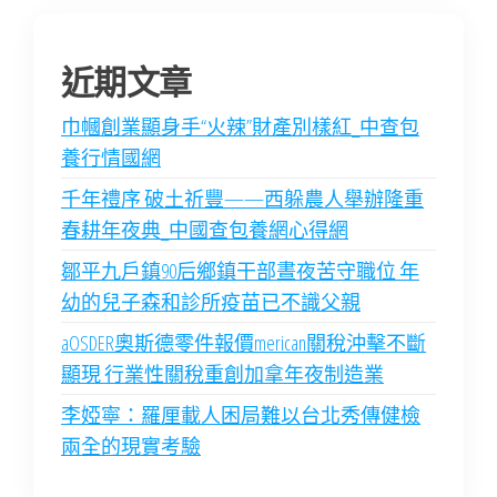
近期文章
巾幗創業顯身手“火辣”財產別樣紅_中查包
養行情國網
千年禮序 破土祈豐——西躲農人舉辦隆重
春耕年夜典_中國查包養網心得網
鄒平九戶鎮90后鄉鎮干部晝夜苦守職位 年
幼的兒子森和診所疫苗已不識父親
aOSDER奧斯德零件報價merican關稅沖擊不斷
顯現 行業性關稅重創加拿年夜制造業
李婭寧：羅厘載人困局難以台北秀傳健檢
兩全的現實考驗