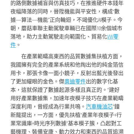
的路側數據補盲與仿真技巧，在推進硬件本錢年
夜幅降落的同時，晉陞機能與平安性，構成“數
據—算法—機能”正向輪迴，不竭優化AI模子。今
朝，蘑菇車聯主動駕駛車輛已在國際10余個城市
落地，助力主動駕駛走向範圍化、貿易化
VW零
件
。
在產業範疇高東西的品質數據集扶植方面，
我國擁有完全的產業系統和他掏出他的純金箔信
用卡，那張卡像一面小鏡子，反射出藍光後發出
了更加耀眼的金色。傑
奧迪零件
出的數字化基
本，這就保證了數據起源多樣且真正的。“建好
用好產業數據集，加速年夜模子技巧在產業範疇
深度利用，曾經成為行業共鳴。
汽車機油芯
”鐘
新龍提出，一方面，優先扶植“產業年夜模子+行
業常識庫+時光序列數據”基本模子簇，凸起對工
藝機理、裝備安康、動力效力和東西的品質追溯