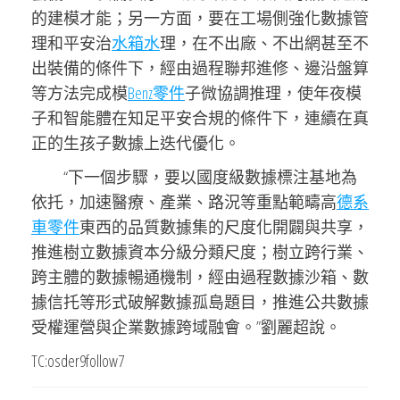
的建模才能；另一方面，要在工場側強化數據管
理和平安治
水箱水
理，在不出廠、不出網甚至不
出裝備的條件下，經由過程聯邦進修、邊沿盤算
等方法完成模
Benz零件
子微協調推理，使年夜模
子和智能體在知足平安合規的條件下，連續在真
正的生孩子數據上迭代優化。
“下一個步驟，要以國度級數據標注基地為
依托，加速醫療、產業、路況等重點範疇高
德系
車零件
東西的品質數據集的尺度化開闢與共享，
推進樹立數據資本分級分類尺度；樹立跨行業、
跨主體的數據暢通機制，經由過程數據沙箱、數
據信托等形式破解數據孤島題目，推進公共數據
受權運營與企業數據跨域融會。”劉麗超說。
TC:osder9follow7