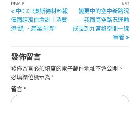
文
Previous
PREVIOUS
NEXT
Next
中OSDER奧斯德材料報
變更中的空中新路況
章
Post
Post
價國經濟信念說丨消費
——我國高空路況運輸
導
添“綠”，產業向“新”
成長到九宮格空間一線
覽
察看
發佈留言
發佈留言必須填寫的電子郵件地址不會公開。
必填欄位標示為
*
留言
*