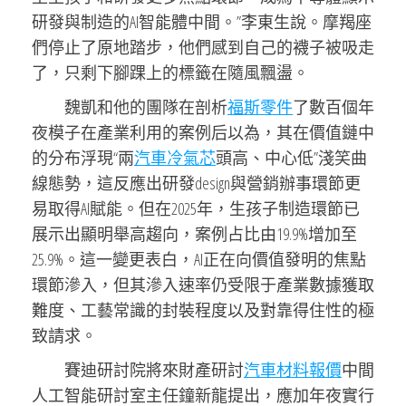
研發與制造的AI智能體中間。”李東生說。摩羯座
們停止了原地踏步，他們感到自己的襪子被吸走
了，只剩下腳踝上的標籤在隨風飄盪。
魏凱和他的團隊在剖析
福斯零件
了數百個年
夜模子在產業利用的案例后以為，其在價值鏈中
的分布浮現“兩
汽車冷氣芯
頭高、中心低”淺笑曲
線態勢，這反應出研發design與營銷辦事環節更
易取得AI賦能。但在2025年，生孩子制造環節已
展示出顯明舉高趨向，案例占比由19.9%增加至
25.9%。這一變更表白，AI正在向價值發明的焦點
環節滲入，但其滲入速率仍受限于產業數據獲取
難度、工藝常識的封裝程度以及對靠得住性的極
致請求。
賽迪研討院將來財產研討
汽車材料報價
中間
人工智能研討室主任鐘新龍提出，應加年夜實行