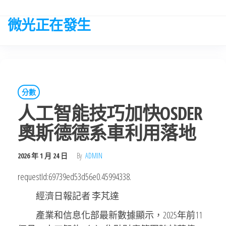
Skip
to
微光正在發生
the
content
分數
人工智能技巧加快OSDER
奧斯德德系車利用落地
2026 年 1 月 24 日
By
ADMIN
requestId:69739ed53d56e0.45994338.
經濟日報記者 李芃達
產業和信息化部最新數據顯示，2025年前11