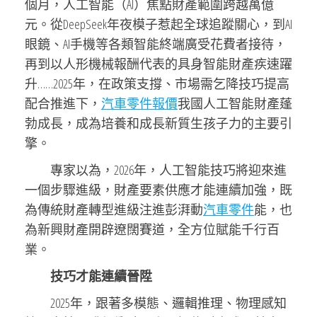
個月，人工智能（AI）焦點財產範圍跨越萬億
元。從DeepSeek年夜模子惹起全球追蹤關心，到AI
眼鏡、AI手機等各類智能終端廣受花費者接待，
再到以人形機械報酬代表的具身智能財產疾速躍
升……2025年，在政策支撐、市場需乞降技巧提高
配合推進下，
汽車零件報價
我國人工智能財產蓬
勃成長，成為培養和成長新質生孩子力的主要引
擎。
專家以為，2026年，人工智能技巧將迎來進
一個步驟進級，財產要素供應才能連續加強，既
為傳統財產轉型進級注進彭湃動
汽車零件
能，也
為新興財產開辟遼闊賽道，全方位賦能千行百
業。
技巧才能連續晉陞
2025年，跟著多模態、邏輯推理、物理感知