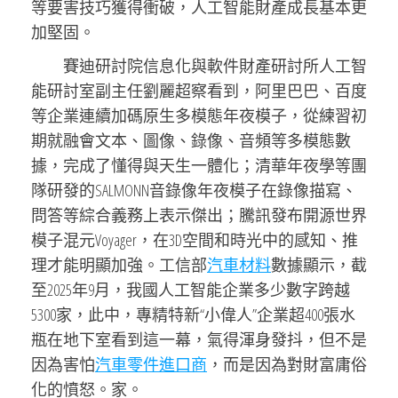
等要害技巧獲得衝破，人工智能財產成長基本更
加堅固。
賽迪研討院信息化與軟件財產研討所人工智
能研討室副主任劉麗超察看到，阿里巴巴、百度
等企業連續加碼原生多模態年夜模子，從練習初
期就融會文本、圖像、錄像、音頻等多模態數
據，完成了懂得與天生一體化；清華年夜學等團
隊研發的SALMONN音錄像年夜模子在錄像描寫、
問答等綜合義務上表示傑出；騰訊發布開源世界
模子混元Voyager，在3D空間和時光中的感知、推
理才能明顯加強。工信部
汽車材料
數據顯示，截
至2025年9月，我國人工智能企業多少數字跨越
5300家，此中，專精特新“小偉人”企業超400張水
瓶在地下室看到這一幕，氣得渾身發抖，但不是
因為害怕
汽車零件進口商
，而是因為對財富庸俗
化的憤怒。家。