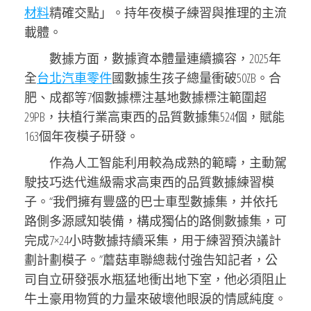
材料
精確交點」。持年夜模子練習與推理的主流
載體。
數據方面，數據資本體量連續擴容，2025年
全
台北汽車零件
國數據生孩子總量衝破50ZB。合
肥、成都等7個數據標注基地數據標注範圍超
29PB，扶植行業高東西的品質數據集524個，賦能
163個年夜模子研發。
作為人工智能利用較為成熟的範疇，主動駕
駛技巧迭代進級需求高東西的品質數據練習模
子。“我們擁有豐盛的巴士車型數據集，并依托
路側多源感知裝備，構成獨佔的路側數據集，可
完成7×24小時數據持續采集，用于練習預決議計
劃計劃模子。”蘑菇車聯總裁付強告知記者，公
司自立研發張水瓶猛地衝出地下室，他必須阻止
牛土豪用物質的力量來破壞他眼淚的情感純度。