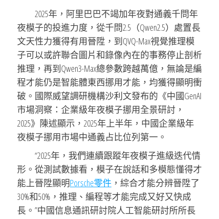
2025年，阿里巴巴不竭加年夜對通義千問年
夜模子的投進力度，從千問2.5（Qwen2.5）處置長
文天性力獲得有用晉陞，到QVQ-Max視覺推理模
子可以或許聯合圖片和錄像內在的事務停止剖析
推理，再到Qwen3-Max總參數跨越萬億，無論是編
程才能仍是智能體東西挪用才能，均獲得顯明衝
破。國際威望調研機構沙利文發布的《中國GenAI
市場洞察：企業級年夜模子挪用全景研討，
2025》陳述顯示，2025年上半年，中國企業級年
夜模子挪用市場中通義占比位列第一。
“2025年，我們連續跟蹤年夜模子進級迭代情
形。從測試數據看，模子在說話和多模態懂得才
能上晉陞顯明
Porsche零件
，綜合才能分辨晉陞了
30%和50%，推理、編程等才能完成又好又快成
長。”中國信息通訊研討院人工智能研討所所長