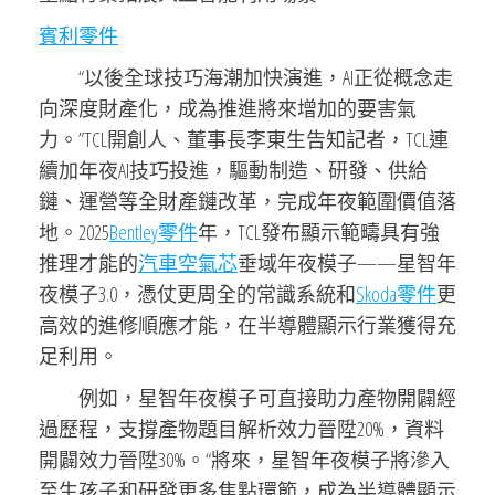
賓利零件
“以後全球技巧海潮加快演進，AI正從概念走
向深度財產化，成為推進將來增加的要害氣
力。”TCL開創人、董事長李東生告知記者，TCL連
續加年夜AI技巧投進，驅動制造、研發、供給
鏈、運營等全財產鏈改革，完成年夜範圍價值落
地。2025
Bentley零件
年，TCL發布顯示範疇具有強
推理才能的
汽車空氣芯
垂域年夜模子——星智年
夜模子3.0，憑仗更周全的常識系統和
Skoda零件
更
高效的進修順應才能，在半導體顯示行業獲得充
足利用。
例如，星智年夜模子可直接助力產物開闢經
過歷程，支撐產物題目解析效力晉陞20%，資料
開闢效力晉陞30%。“將來，星智年夜模子將滲入
至生孩子和研發更多焦點環節，成為半導體顯示