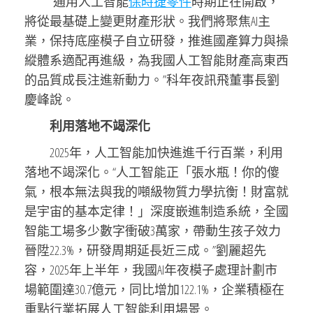
“通用人工智能
保時捷零件
時期正在開啟，
將從最基礎上變更財產形狀。我們將聚焦AI主
業，保持底座模子自立研發，推進國產算力與操
縱體系適配再進級，為我國人工智能財產高東西
的品質成長注進新動力。”科年夜訊飛董事長劉
慶峰說。
利用落地不竭深化
2025年，人工智能加快進進千行百業，利用
落地不竭深化。“人工智能正「張水瓶！你的傻
氣，根本無法與我的噸級物質力學抗衡！財富就
是宇宙的基本定律！」深度嵌進制造系統，全國
智能工場多少數字衝破3萬家，帶動生孩子效力
晉陞22.3%，研發周期延長近三成。”劉麗超先
容，2025年上半年，我國AI年夜模子處理計劃市
場範圍達30.7億元，同比增加122.1%，企業積極在
重點行業拓展人工智能利用場景。