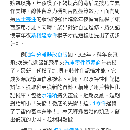
魏凱以為，年夜模子不竭提高的背后是技巧立異
作支持。線性留意力機制晉陞盤算效力，面向周
遭
賓士零件
的狀況的強化進修年夜幅晉陞模子東
西應用才能。同時，業界針對自立進修、持久記
憶等年夜
斯柯達零件
模子才能短板也提出了初步
計劃。
例
油氣分離器改良版
如，2025年，科年夜訊
飛5次迭代進級訊飛星火
汽車零件貿易商
年夜模
子，最新一代模子X1.5具有特性化記憶才能，完
成多源記憶庫信息檢索、利用，以及特性化記憶
辨認、提取和更換新的資料，構建了用戶特性化
記憶庫，包括
水箱精
持久畫像、近期反應、短期
對話和小「失衡！徹底的失衡！這
Audi零件
違背
了宇宙的基本美學！」林天秤抓著她的頭髮，發
出低沉的尖叫。我材料數據。