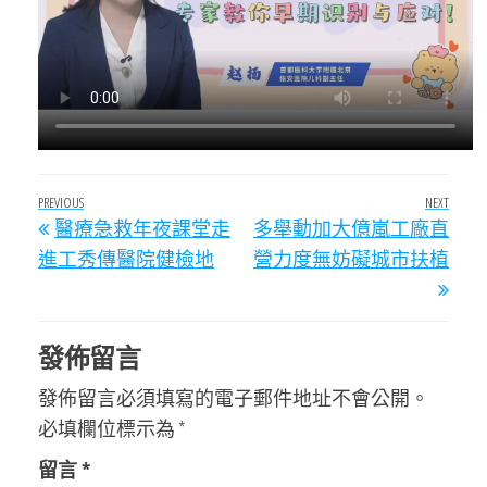
文
Previous
PREVIOUS
NEXT
Next
醫療急救年夜課堂走
多舉動加大億嵐工廠直
章
Post
Post
進工秀傳醫院健檢地
營力度無妨礙城市扶植
導
覽
發佈留言
發佈留言必須填寫的電子郵件地址不會公開。
必填欄位標示為
*
留言
*