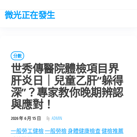
Skip
to
微光正在發生
the
content
分數
世秀傳醫院體檢項目界
肝炎日｜兒童乙肝“躲得
深”？專家教你晚期辨認
與應對！
2026 年 6 月 15 日
By
ADMIN
一般勞工健檢
一般勞檢
身體健康檢查
健檢推薦