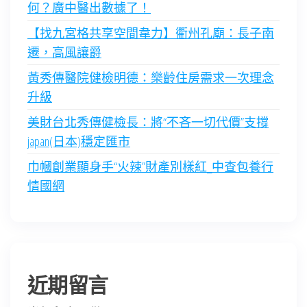
何？廣中醫出數據了！
【找九宮格共享空間韋力】衢州孔廟：長子南
遷，高風讓爵
黃秀傳醫院健檢明德：樂齡住房需求一次理念
升級
美財台北秀傳健檢長：將“不吝一切代價”支撐
japan(日本)穩定匯市
巾幗創業顯身手“火辣”財產別樣紅_中查包養行
情國網
近期留言