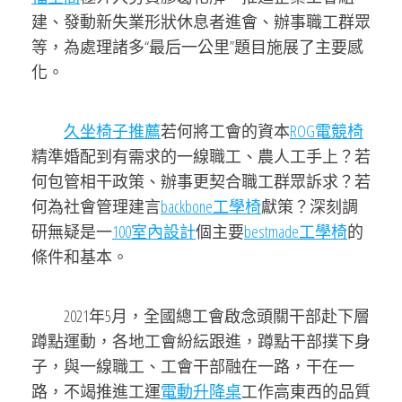
建、發動新失業形狀休息者進會、辦事職工群眾
等，為處理諸多“最后一公里”題目施展了主要感
化。
久坐椅子推薦
若何將工會的資本
ROG電競椅
精準婚配到有需求的一線職工、農人工手上？若
何包管相干政策、辦事更契合職工群眾訴求？若
何為社會管理建言
backbone工學椅
獻策？深刻調
研無疑是一
100室內設計
個主要
bestmade工學椅
的
條件和基本。
2021年5月，全國總工會啟念頭關干部赴下層
蹲點運動，各地工會紛紜跟進，蹲點干部撲下身
子，與一線職工、工會干部融在一路，干在一
路，不竭推進工運
電動升降桌
工作高東西的品質