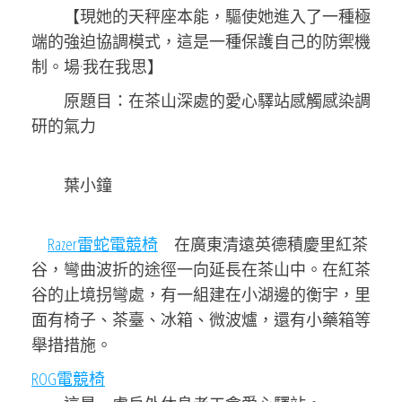
【現她的天秤座本能，驅使她進入了一種極
端的強迫協調模式，這是一種保護自己的防禦機
制。場·我在我思】
原題目：在茶山深處的愛心驛站感觸感染調
研的氣力
葉小鐘
Razer雷蛇電競椅
在廣東清遠英德積慶里紅茶
谷，彎曲波折的途徑一向延長在茶山中。在紅茶
谷的止境拐彎處，有一組建在小湖邊的衡宇，里
面有椅子、茶臺、冰箱、微波爐，還有小藥箱等
舉措措施。
ROG電競椅