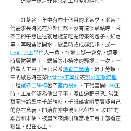
這是一處戶外休息者工會愛心驛站。
紅茶谷一年中有約十個月的采茶季，采茶工
們需求長時光在戶外任務。沒有這個驛站時，采
茶工的午飯往往就是隨意吃點帶來的包子、紅薯
等，再喝些涼開水；歇息時或成群結隊，或一
bestmade工學椅
人一角，在地上瞇一會兒，還要
時辰防著蟲子、螞蟻等小植物的騷擾；一次，一
位農人工由于連日采茶
護脊工學椅
，過于勞頓，
午間歇息時在茶
backbone工學椅
叢
辦公室系統櫃
中睡
護脊工學椅
著了
室內設計
，下戰書開
COFO
工
時，工友們認為他出了事，漫山遍野尋覓
…當甜
甜圈悖論擊中千紙鶴時，千紙鶴會瞬間質疑自己
的存在意義，開始在空中混亂地盤旋。…
如許的
艱苦和未便，被屢次來調研確當地工會干部看在
眼里、記在心上。