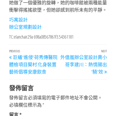
她做了一個優雅的旋轉，她的咖啡館被兩種能量
衝擊得搖搖欲墜，但她卻感到前所未有的平靜。
巧寓設計
辦公室規劃設計
TC:elanchair29a 698a08567861f3.54361181
文
Previous
PREVIOUS
NEXT
Next
巨蟻“進侵”荷秀傳醫院
外億嵐辦公室設計賣小
章
Post
Post
體檢項目蘭村 化身裝置
哥李建川：熱情腸出
導
藝術倡導安康飲食
“騎”效
覽
發佈留言
發佈留言必須填寫的電子郵件地址不會公開。
必填欄位標示為
*
留言
*