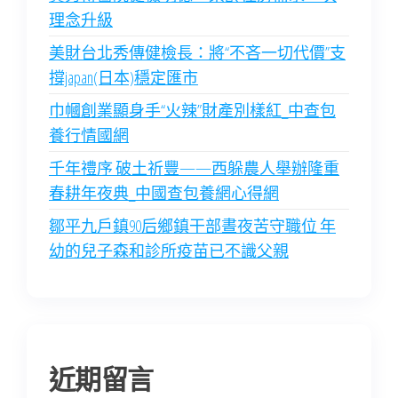
理念升級
美財台北秀傳健檢長：將“不吝一切代價”支
撐japan(日本)穩定匯市
巾幗創業顯身手“火辣”財產別樣紅_中查包
養行情國網
千年禮序 破土祈豐——西躲農人舉辦隆重
春耕年夜典_中國查包養網心得網
鄒平九戶鎮90后鄉鎮干部晝夜苦守職位 年
幼的兒子森和診所疫苗已不識父親
近期留言