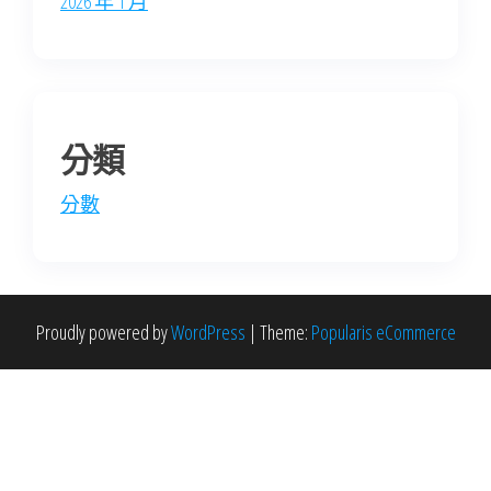
2026 年 1 月
分類
分數
Proudly powered by
WordPress
|
Theme:
Popularis eCommerce