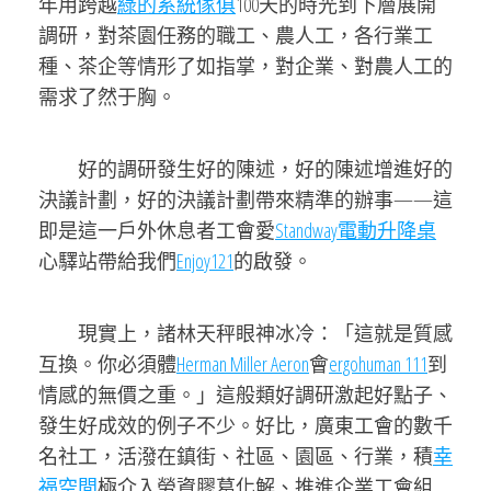
年用跨越
綠的系統傢俱
100天的時光到下層展開
調研，對茶園任務的職工、農人工，各行業工
種、茶企等情形了如指掌，對企業、對農人工的
需求了然于胸。
好的調研發生好的陳述，好的陳述增進好的
決議計劃，好的決議計劃帶來精準的辦事——這
即是這一戶外休息者工會愛
Standway電動升降桌
心驛站帶給我們
Enjoy121
的啟發。
現實上，諸林天秤眼神冰冷：「這就是質感
互換。你必須體
Herman Miller Aeron
會
ergohuman 111
到
情感的無價之重。」這般類好調研激起好點子、
發生好成效的例子不少。好比，廣東工會的數千
名社工，活潑在鎮街、社區、園區、行業，積
幸
福空間
極介入勞資膠葛化解、推進企業工會組