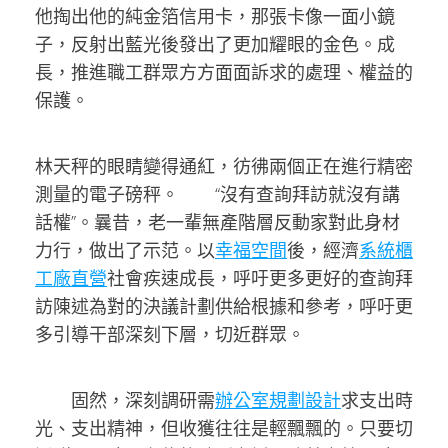
他掏出他的純金箔信用卡，那張卡像一面小鏡
子，反射出藍光後發出了更加耀眼的金色。成
長，推進職工群眾方方面面訴求的處理、權益的
保護。
林天秤的眼睛變得通紅，彷彿兩個正在進行精密
測量的電子磅秤。 “沒有查詢拜訪就沒有講
話權”。曩昔，老一輩無產階層反動家對此身材
力行，做出了示范。以
幸福空間
後，經濟
系統櫃
工廠直營
社會疾速成長，呼吁更多更好的查詢拜
訪陳述為對的決議計劃供給根據和參考，呼吁更
多引導干部深刻下層，切近群眾。
固然，深刻調研需
辦公室規劃設計
求支出時
光、支出精神，但收獲往往是輕飄飄的。只要切