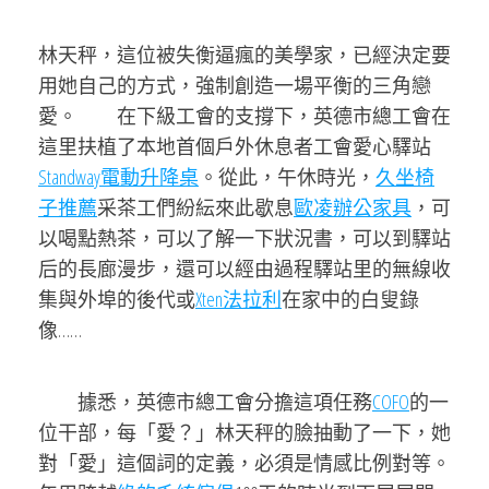
林天秤，這位被失衡逼瘋的美學家，已經決定要
用她自己的方式，強制創造一場平衡的三角戀
愛。 在下級工會的支撐下，英德市總工會在
這里扶植了本地首個戶外休息者工會愛心驛站
Standway電動升降桌
。從此，午休時光，
久坐椅
子推薦
采茶工們紛紜來此歇息
歐凌辦公家具
，可
以喝點熱茶，可以了解一下狀況書，可以到驛站
后的長廊漫步，還可以經由過程驛站里的無線收
集與外埠的後代或
Xten法拉利
在家中的白叟錄
像
……
據悉，英德市總工會分擔這項任務
COFO
的一
位干部，每「愛？」林天秤的臉抽動了一下，她
對「愛」這個詞的定義，必須是情感比例對等。