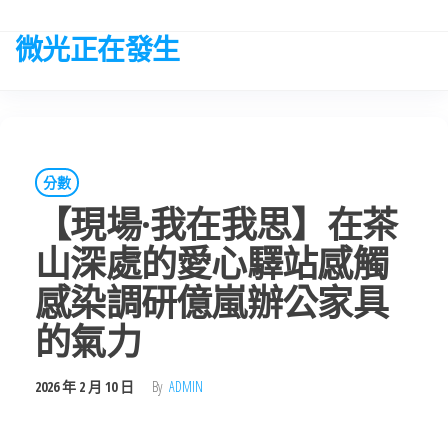
Skip
to
微光正在發生
the
content
分數
【現場·我在我思】在茶
山深處的愛心驛站感觸
感染調研億嵐辦公家具
的氣力
2026 年 2 月 10 日
By
ADMIN