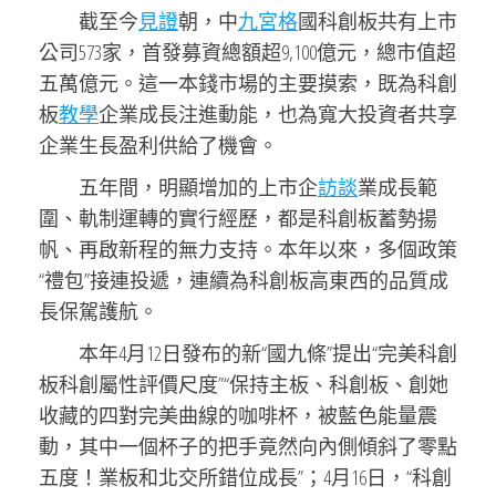
截至今
見證
朝，中
九宮格
國科創板共有上市
公司573家，首發募資總額超9,100億元，總市值超
五萬億元。這一本錢市場的主要摸索，既為科創
板
教學
企業成長注進動能，也為寬大投資者共享
企業生長盈利供給了機會。
五年間，明顯增加的上市企
訪談
業成長範
圍、軌制運轉的實行經歷，都是科創板蓄勢揚
帆、再啟新程的無力支持。本年以來，多個政策
“禮包”接連投遞，連續為科創板高東西的品質成
長保駕護航。
本年4月12日發布的新“國九條”提出“完美科創
板科創屬性評價尺度”“保持主板、科創板、創她
收藏的四對完美曲線的咖啡杯，被藍色能量震
動，其中一個杯子的把手竟然向內側傾斜了零點
五度！業板和北交所錯位成長”；4月16日，“科創