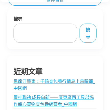
搜尋
搜
尋
近期文章
黑龍江肇東：千鶴查包養行情島上鳥蹁躚_
中國網
粵桂聯袂 成長向新——廣東廣西工具部協
作甜心寶物查包養網察看_中國網