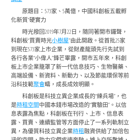
原題目：573家、5萬億，中國科創板五載孵
化新質“硬實力
時光撥回2019年7月22日，隨同著開市鑼聲，
科創板“買賣時光
小樹屋
”由此開啟。從首批25家
到現在573家上市企業，從財產龍頭先行先試到
各行各業“小偉人”鋒芒畢露，開市五年來，科創
板上市企業籠罩了新一代信息技巧、生物醫藥、
高端設備、新資料、新動力、以及節能環保等前
沿科技範
聚會
疇，成長成效明顯。
科創板是科技立異企業成長的“練兵場”，也
是
時租空間
中國本錢市場改造的“實驗田”。以信
息表露為焦點，科創板在刊行、上市、信息表
露、買賣、連續監管等方面停止了一系列軌制立
異，為優質科技立異企業
時租
融資供給了加倍包
涵的空間，助力它們疾速奔馳。據上交所數據，