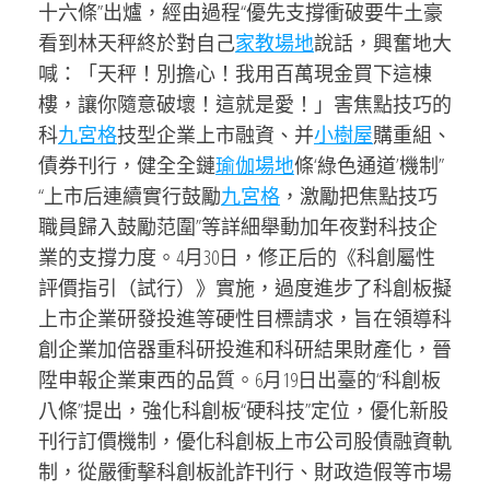
十六條”出爐，經由過程“優先支撐衝破要牛土豪
看到林天秤終於對自己
家教場地
說話，興奮地大
喊：「天秤！別擔心！我用百萬現金買下這棟
樓，讓你隨意破壞！這就是愛！」害焦點技巧的
科
九宮格
技型企業上市融資、并
小樹屋
購重組、
債券刊行，健全全鏈
瑜伽場地
條‘綠色通道’機制”
“上市后連續實行鼓勵
九宮格
，激勵把焦點技巧
職員歸入鼓勵范圍”等詳細舉動加年夜對科技企
業的支撐力度。4月30日，修正后的《科創屬性
評價指引（試行）》實施，過度進步了科創板擬
上市企業研發投進等硬性目標請求，旨在領導科
創企業加倍器重科研投進和科研結果財產化，晉
陞申報企業東西的品質。6月19日出臺的“科創板
八條”提出，強化科創板“硬科技”定位，優化新股
刊行訂價機制，優化科創板上市公司股債融資軌
制，從嚴衝擊科創板訛詐刊行、財政造假等市場