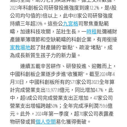
2023年科創板公司研發投進強度到達12.2%，是A股
公司均勻值的3倍以上，此中83家公司研發強度
持續三年超20%。這些公
九宮格
司聚焦重點範
疇，加速科技攻關，茁壯生長。一
時租
批彌補財
產鏈單薄環節和空缺範疇的科創企業，有用銜接
家教場地
起了財產鏈的“斷點”、疏浚“堵點”，成
為成長新質生孩子力的新力量。
連續五載辛苦耕作、研發投進、迎難而上，
中國科創板企業逐步步進“收獲期”。截至2024年4
月30日，中國科創板所有的571家公司2023全年算
計完成營業支出13,977.8億元，同比增加4.7%，此
中，超6成公司完成營業支出正增加，47家公司
營業支出增幅跨越50%；全年完成凈利潤759.6億
元。此外，2024年第一季度，超70家公司表露產
物研發或貿
個人空間
易化獲得衝破。