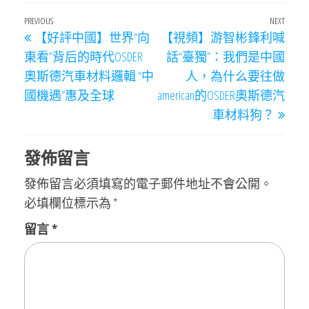
文
Previous
PREVIOUS
NEXT
Next
【好評中國】世界“向
【視頻】游智彬鋒利喊
章
Post
Post
東看”背后的時代OSDER
話“臺獨”：我們是中國
導
奧斯德汽車材料邏輯 “中
人，為什么要往做
覽
國機遇”惠及全球
american的OSDER奧斯德汽
車材料狗？
發佈留言
發佈留言必須填寫的電子郵件地址不會公開。
必填欄位標示為
*
留言
*