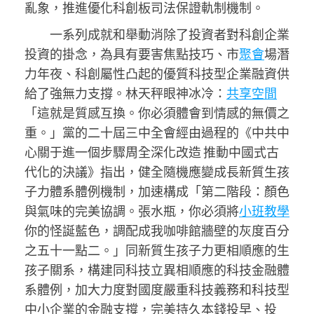
亂象，推進優化科創板司法保證軌制機制。
一系列成就和舉動消除了投資者對科創企業
投資的掛念，為具有要害焦點技巧、市
聚會
場潛
力年夜、科創屬性凸起的優質科技型企業融資供
給了強無力支撐。林天秤眼神冰冷：
共享空間
「這就是質感互換。你必須體會到情感的無價之
重。」黨的二十屆三中全會經由過程的《中共中
心關于進一個步驟周全深化改造 推動中國式古
代化的決議》指出，健全隨機應變成長新質生孩
子力體系體例機制，加速構成「第二階段：顏色
與氣味的完美協調。張水瓶，你必須將
小班教學
你的怪誕藍色，調配成我咖啡館牆壁的灰度百分
之五十一點二。」同新質生孩子力更相順應的生
孩子關系，構建同科技立異相順應的科技金融體
系體例，加大力度對國度嚴重科技義務和科技型
中小企業的金融支撐，完美持久本錢投早、投