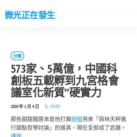
Skip
to
微光正在發生
the
content
分數
573家、5萬億，中國科
創板五載孵到九宮格會
議室化新質“硬實力
2026 年 2 月 4 日
By
ADMIN
那些甜甜圈原本是他打算
時租
用來「與林天秤進
行甜點哲學討論」的道具，現在全部成了武器。
講座