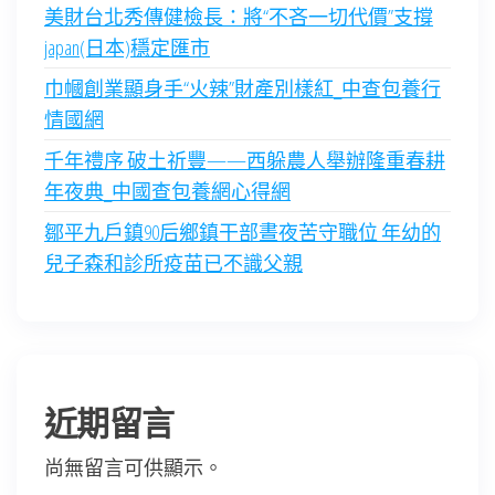
美財台北秀傳健檢長：將“不吝一切代價”支撐
japan(日本)穩定匯市
巾幗創業顯身手“火辣”財產別樣紅_中查包養行
情國網
千年禮序 破土祈豐——西躲農人舉辦隆重春耕
年夜典_中國查包養網心得網
鄒平九戶鎮90后鄉鎮干部晝夜苦守職位 年幼的
兒子森和診所疫苗已不識父親
近期留言
尚無留言可供顯示。