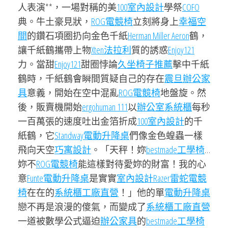
人表演**，一場對稱的美
100室內設計
學祭
COFO
典。牛土豪見狀，
ROG電競椅
立刻將身上
幸福空
間
的鑽石項圈扔向金色千紙
Herman Miller Aeron
鶴，
讓千紙鶴攜帶上物
Xten法拉利
質的誘惑
Enjoy121
力。當甜
Enjoy121
甜圈悖論
久坐椅子推薦
擊中千紙
鶴時，千紙鶴會瞬間質疑自己的存在
震旦辦公家
具
意義，開始在空中混亂
ROG電競椅
地盤旋。然
後，販賣機開始
ergohuman 111
以
辦公室系統櫃
每秒
一百萬張的速度吐出金箔折成
100室內設計
的千
紙鶴，它
Standway電動升降桌
們像金色蝗蟲一樣
飛向天空
巧寓設計
。「天秤！妳
bestmade工學椅
…
妳不
ROG電競椅
能這樣對待愛妳的財富！我的心
意
Funte電動升降桌
是實實
室內設計
Razer雷蛇電競
椅
在在的
系統櫃工廠直營
！」他的單
電動升降桌
戀不再是浪漫的傻氣，而變成了
系統櫃工廠直營
一道被數學公式逼迫
辦公家具
的
bestmade工學椅