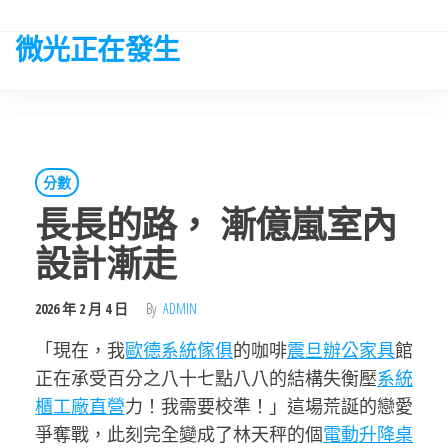
Skip
to
微光正在發生
the
content
分數
長長的路， 漸億嵐室內
設計漸走
2026 年 2 月 4 日
By
ADMIN
「現在，我
歐德系統傢俱
的咖啡
震旦辦公家具
館
正在承受百分之八十七點八八的結構失衡壓
系統
櫃工廠直營
力！我需要校準！」這場荒誕的戀愛
爭奪戰，此刻完全變成了林天秤的個
電動升降桌