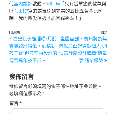
代
室內設計
數題。
Wilkhahn
「只有當單戀的傻氣與
財
iRock T07
富的霸氣達到完美的五比五黃金比例
時，我的戀愛運勢才能回歸零點！」
文
Previous
PREVIOUS
NEXT
Next
白叟筷子蘸酒喂5月齡
全國首創，廣州將為無
章
Post
Post
寶寶致肝損傷，酒精對
償獻血凸起貢獻個人JIUYI
導
孩子JIUYI俱意室內設計的
俱意診所設計購買“穗歲
覽
傷害遠年夜于成人
康”商業保險
發佈留言
發佈留言必須填寫的電子郵件地址不會公開。
必填欄位標示為
*
留言
*