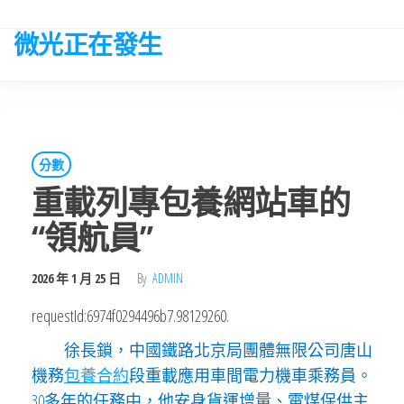
Skip
to
微光正在發生
the
content
分數
重載列專包養網站車的
“領航員”
2026 年 1 月 25 日
By
ADMIN
requestId:6974f0294496b7.98129260.
徐長鎖，中國鐵路北京局團體無限公司唐山
機務
包養合約
段重載應用車間電力機車乘務員。
30多年的任務中，他安身貨運增量、電煤保供主