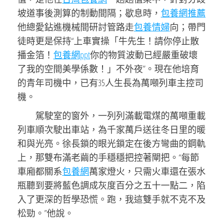
坡道事後測算的制動間隔；歇息時，
包養網推薦
他總愛鉆進機械間研討管路走
包養情婦
向；帶門
徒時更是保持“上車實操「牛先生！請你停止散
播金箔！
包養網ppt
你的物質波動已經嚴重破壞
了我的空間美學係數！」不外夜”。現在他培育
的青年司機中，已有35人生長為萬噸列車主控司
機。
駕駛室的窗外，一列列滿載電煤的萬噸重載
列車順次駛出車站，為千家萬戶送往冬日里的暖
和與光亮。徐長鎖的眼光鎖定在後方彎曲的鋼軌
上，那雙布滿老繭的手穩穩把控著閘把。“每節
車廂都關系
包養網
萬家燈火，只需火車還在張水
瓶聽到要將藍色調成灰度百分之五十一點二，陷
入了更深的哲學恐慌。跑，我這雙手就不克不及
松勁。”他說。