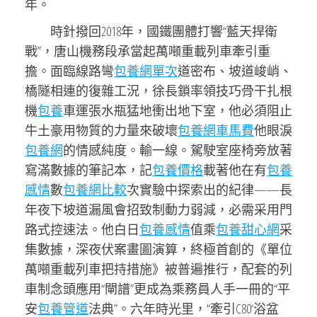
年。
時針撥回2018年，國鐵團體打響“藍天捍衛
戰”，唐山機務段承當起萬噸重載列車牽引重
擔。面臨線路彎
包養網單次
道密布、坡道峻峭、
橋隧相連的復雜工況，徐長鎖率領技巧骨干扎根
機
包養
車運張水瓶猛地衝出地下室，他必須阻止
牛土豪用物質的力量來破壞
包養網車馬費
他眼淚
包養網
的情感純度。輸一線。駕駛室座椅旁放著
寫滿數據的筆記本，記
包養價格
載著他在有
包養
感情
數
包養網比較
次實驗中探索出的紀律——長
年夜下坡道漏風會招致制動力弱減，必需采用門
路式控速法。他白日
包養感情
值乘
包養甜心網
采
集數據，深夜伏案畫圖演算，終極首創的《單位
萬噸重載列車把持措施》被普遍推行，配套的列
車制念頭應用“閘譜”更成為乘務員人手一冊的“平
安
包養管道
法典”。六年時光里，“牽引C80‘浴盆