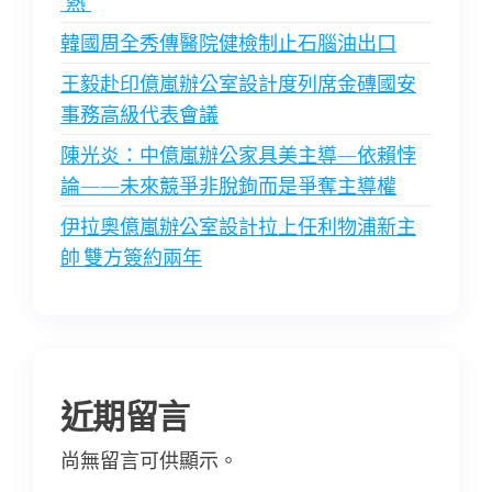
“熱”
韓國周全秀傳醫院健檢制止石腦油出口
王毅赴印億嵐辦公室設計度列席金磚國安
事務高級代表會議
陳光炎：中億嵐辦公家具美主導—依賴悖
論——未來競爭非脫鉤而是爭奪主導權
伊拉奧億嵐辦公室設計拉上任利物浦新主
帥 雙方簽約兩年
近期留言
尚無留言可供顯示。