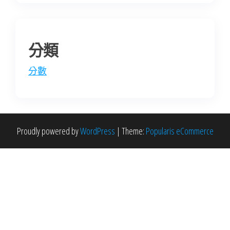
分類
分數
Proudly powered by
WordPress
|
Theme:
Popularis eCommerce