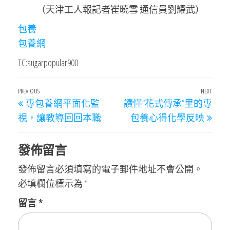
（天津工人報記者崔曉雪 通信員劉耀武）
包養
包養網
TC:sugarpopular900
文
Previous
PREVIOUS
NEXT
Next
專包養網平面化監
讀懂“花式傳承”里的專
章
Post
Post
視，讓教導回回本職
包養心得化學反映
導
覽
發佈留言
發佈留言必須填寫的電子郵件地址不會公開。
必填欄位標示為
*
留言
*