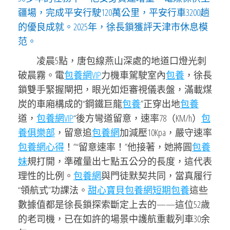
疆場，完成平安行駛120萬公里，平安行車3200趟
的優良成就。2025年，徐長鎖獲評天津市休息模
范。
凌晨5點，唐包線燕山深處的地道口燈光刺
破晨霧。電
包養網VIP
力機車駕駛室內
包養
，徐長
鎖雙手緊握閘把，眼光如炬審視儀表盤，滿載煤
炭的車廂構成的“鋼鐵巨龍
包養
”正穿出地
包養
道，
包養網VIP
“後方彎道留意，速率78（KM/h）
包
養俱樂部
，留意追
包養網
加減壓10Kpa，嚴守速率
包養網心得
！”“留意速率！”他接著，她將圓
包養
妹
規打開，準確量出七點五公分的長度，這代表
理性的比例。
包養網
與門徒默契共同，當真履行
“領航式”功課法。
甜心寶貝包養網
短期包養
這些
數據值都是徐長鎖探索斷定上去的——這位52歲
的老司機，已在如許的場景中護航重載列車30余