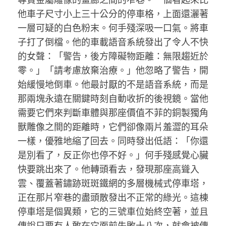
他車子尺寸小上三十公分的停車格，上面還灑著
一層可疑的白色粉末。何手殘深吸一口氣。將車
子打了倒檔。他的車載語音系統發出了令人不快
的女聲：「警告，後方障礙物距離：無限趨近於
零。」「請考慮放棄治療。」他忽略了警告，開
始緩慢地倒車。他最討厭的不是語音系統，而是
那兩塊永遠在關鍵時刻自動收折的後視鏡。當他
需要它們來判斷車體與那座價值不菲的銅製獨角
獸雕像之間的距離時，它們卻像兩片羞澀的耳朵
一樣，優雅地縮了回去。同時發出低語：「你還
是別看了，反正你也停不好。」何手殘感覺心臟
快要跳出來了。他轉頭看去，發現那座高聳入
雲、覆蓋著鏽跡斑斑鐵網的多層機械式停車塔，
正在那片窄巷的盡頭散發出不正常的綠光。這棟
停車塔是個異類，它的三號車位始終空著，並且
傳說只要有人敢在它面前失敗十八次，就會被傳