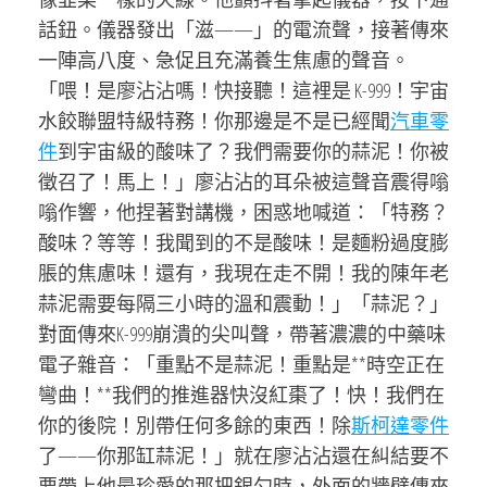
話鈕。儀器發出「滋——」的電流聲，接著傳來
一陣高八度、急促且充滿養生焦慮的聲音。
「喂！是廖沾沾嗎！快接聽！這裡是 K-999！宇宙
水餃聯盟特級特務！你那邊是不是已經聞
汽車零
件
到宇宙級的酸味了？我們需要你的蒜泥！你被
徵召了！馬上！」廖沾沾的耳朵被這聲音震得嗡
嗡作響，他捏著對講機，困惑地喊道：「特務？
酸味？等等！我聞到的不是酸味！是麵粉過度膨
脹的焦慮味！還有，我現在走不開！我的陳年老
蒜泥需要每隔三小時的溫和震動！」「蒜泥？」
對面傳來K-999崩潰的尖叫聲，帶著濃濃的中藥味
電子雜音：「重點不是蒜泥！重點是**時空正在
彎曲！**我們的推進器快沒紅棗了！快！我們在
你的後院！別帶任何多餘的東西！除
斯柯達零件
了——你那缸蒜泥！」就在廖沾沾還在糾結要不
要帶上他最珍愛的那把銀勺時，外面的牆壁傳來