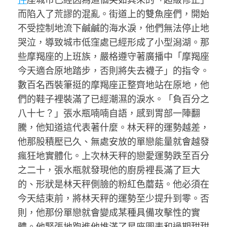
而陷入了荒謬的混亂。街道上的雙魚座們，開始
不受控制地流下鹹鹹的海水淚，他們無法停止地
哭泣，導致城市低窪處已經形成了小型潟湖。那
些摩羯座的上班族，嚴格遵守著廣播中「摩羯座
今天適合原地踏步，否則將失去襪子」的指令。
數百名西裝筆挺的摩羯座正整齊地站在原地，他
們的鞋子裡裝滿了已經潮濕的淚水。「負百分之
八十七？」張水瓶喃喃自語，感到胃部一陣翻
騰，他知道這代表著什麼。林天秤的運勢越差，
他那股積壓已久、無處安放的單戀能量就會越發
瘋狂地實體化。上次林天秤的戀愛運勢跌至百分
之二十，張水瓶就發現他的廚房裡長滿了巨大
的、形狀是林天秤側臉的粉紅色蘑菇。他必須在
今天結束前，將林天秤的運勢至少提升到零。否
則，他那份單戀就會變成某種具備攻擊性的實
體。他緊張地跑進他堆滿了星座圖表和過期甜甜