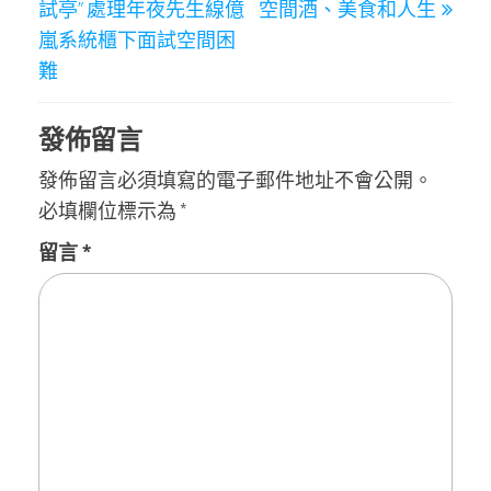
試亭” 處理年夜先生線億
空間酒、美食和人生
導
嵐系統櫃下面試空間困
覽
難
發佈留言
發佈留言必須填寫的電子郵件地址不會公開。
必填欄位標示為
*
留言
*