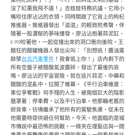
沒了紅棗我飛不遠！」吉娃娃特務抗議。它用小
嘴咬住廖沾沾的衣領，同時開啟了它背上的枸杞
推進器。推進器發出「滋滋」的輕微煎煮聲，伴
隨著一股濃郁的蔘味爆發。廖沾沾抱著蒜泥缸、
K-999咬著他，一起從撞出來的洞口衝向後院。王
醋狂的醋罐機器人發出尖叫：「別想逃！醬油黨
餘孽
台北汽車零件
！我會追上你！」店內剩下的
所有空盤子被醋酸氣波震碎，發出了最後的哀
鳴。廖沾沾的宇宙冒險，就在這片蒜泥、中藥和
醋酸的混亂中，拉開了帷幕。《平行泊車維度：
車位爭奪戰》何手殘的人生，被兩個巨大的陰影
籠罩著：停車費，以及平行泊車。他那輛老舊的
掀背車，彷彿繼承了他所有的駕駛焦慮，從未在
他需要時提供過任何幫助。今天，他面臨的是城
市傳說中最恐怖的挑戰，一條夾在理髮店與一間
專賣金屬雕像的畫廊之間的窄巷。一個看起來比