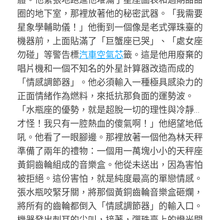
圈的地下室，那裡放著他的秘密武器。「我需要
星象學輔助儀！」他衝到一個像是老式彈珠臺的
機器前，上面貼滿了「巨蟹座已哭」、「處女座
勿碰」等警告標
汽車空氣芯
籤。這是他用廢棄的
唱片機和一個不知名的外星計算器改造而成的
「情感調節器」。他必須輸入一種極具感染力的
正面情緒作為燃料，來抵抗那負面的運勢波。
「水瓶座的優勢，就是超脫一切的理性與冷靜…
才怪！我只有一腔熱血的傻氣啊！」他絕望地低
吼。他看了一眼腳邊。那裡放著一個他為林天秤
準備了兩年的禮物：一個用一萬塊小小的天秤座
黃銅齒輪組成的音樂盒。他從未送出，因為害怕
被拒絕。這份害怕，就是純度最高的單戀情感。
張水瓶咬緊牙關，將那個黃銅齒輪音樂盒砸爛，
將所有的齒輪都倒入「情感調節器」的輸入口。
機器發出刺耳的尖叫，接著，彈珠臺上的燈光開