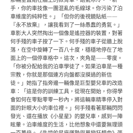
手，你的車技像一團混亂的毛線球。你污染了泊
車維度的純粹性。」「但你的後視鏡貼紙——
『永不放棄』，讓我看到了一絲愚蠢的勇氣。」
車影大人突然掏出一個像是遙控器的裝置，對著
何手殘的車子按了一下。何手殘的車子從牆上脫
落，在空中旋轉了一百八十度，穩穩地停在了地
面上的一個停車格中。這次，夾角是——零度。
「你被分配給我的泊車學徒了。如果泊車是一種
宗教，你就是那個連方向盤都沒摸過的新信
徒。」她指了指旁邊一輛像是巨型嬰兒車的改造
車：「這是你的訓練工具，從現在開始，你得學
會如何在零點零零一秒內，將這輛車精準停入對
面的針眼大小的車位裡。」何手殘看著那輛閃閃
發光、還在播放《小星星》的嬰兒車，感到一陣
眩暈。泊車維度的生活，比他想象中還要無理頭
一百萬倍。《失控的星座運勢與單戀狂想曲》張