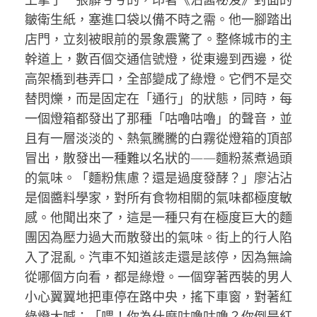
皺衛生紙，塞進口袋以備不時之需。他一腳踏出
店門，立刻被眼前的景象震驚了。整條城市的主
幹道上，數百個交通信號燈，從東邊到西邊，從
高架橋到巷弄口，全部變成了綠燈。它們不是交
替閃爍，而是固定在「通行」的狀態，同時，每
一個燈箱都發出了那種「咕嚕咕嚕」的聲音，並
且有一層淡淡的、熱氣騰騰的白霧從燈箱的頂部
冒出，散發出一種難以名狀的——麵粉蒸煮過頭
的氣味。「麵粉焦慮？還是過度發酵？」廖沾沾
是個醬料學家，對所有食物相關的氣味都極度敏
感。他聞出來了，這是一種只有在極度巨大的麵
團因為壓力過大而散發出的氣味。街上的行人陷
入了混亂。汽車不知道該走還是該停，因為無論
從哪個方向看，都是綠燈。一個穿著西裝的男人
小心翼翼地把車停在路中央，搖下車窗，對著紅
綠燈大喊：「喂！你為什麼咕嚕咕嚕？你倒是紅