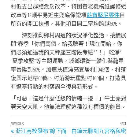
村低支出群體危房改革、特困養老機構維護修繕
改革等12類平易近生兜底保證項
藍寶堅尼零件
目
所有的開工扶植，其他項目開工率均跨越60%。
深刻推動鄉村周遭的狀況凈化整治，接續展
開“春季「你們兩個，給我聽著！現在開始，你
們必須通過我的天秤座三階段考驗**！」乾淨”
“夏季攻堅”等主題運動，城鄉環衛一體化縣籠罩
率晉陞到60%。加速扶植漂亮宜居村1048個、村落
復興示范帶60條、村落游玩重點村100個，打造具
有遼寧特點的村落周全復興新形式。
「可惡！這是什麼低級的情緒干擾！」牛土豪對
著天空大吼，他無法理解這種沒有標價的能量。
文
Previous
PREVIOUS
NEXT
Next
浙江高校發布“線下面
白鐘元聊到九宮格私密
章
Post
Post