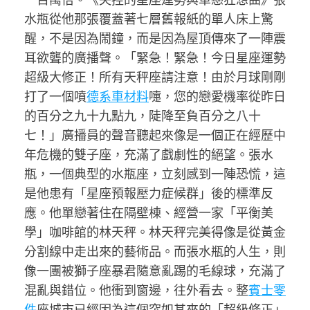
水瓶從他那張覆蓋著七層舊報紙的單人床上驚
醒，不是因為鬧鐘，而是因為屋頂傳來了一陣震
耳欲聾的廣播聲。「緊急！緊急！今日星座運勢
超級大修正！所有天秤座請注意！由於月球剛剛
打了一個噴
德系車材料
嚏，您的戀愛機率從昨日
的百分之九十九點九，陡降至負百分之八十
七！」廣播員的聲音聽起來像是一個正在經歷中
年危機的雙子座，充滿了戲劇性的絕望。張水
瓶，一個典型的水瓶座，立刻感到一陣恐慌，這
是他患有「星座預報壓力症候群」後的標準反
應。他單戀著住在隔壁棟、經營一家「平衡美
學」咖啡館的林天秤。林天秤完美得像是從黃金
分割線中走出來的藝術品。而張水瓶的人生，則
像一團被獅子座暴君隨意亂踢的毛線球，充滿了
混亂與錯位。他衝到窗邊，往外看去。整
賓士零
件
座城市已經因為這個突如其來的「超級修正」