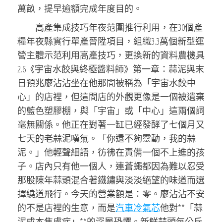
萬畝，提早逾額完成年度目的。
高產集成技巧年夜范圍推行利用，在30個產
糧年夜縣實行單產晉陞項目，組織3.3萬個新型運
營主體示范利用高產技巧，更換新的資料農機具
2.6《宇宙水餃與終極醬料師》第一章：蒜泥與末
日預兆廖沾沾坐在他那間被稱為「宇宙水餃中
心」的店裡，但這間店的外觀更像是一個被遺棄
的藍色塑膠棚，與「宇宙」或「中心」這兩個詞
毫無關係。他正在對著一缸已經發酵了七個月又
七天的老蒜泥嘆氣。「你還不夠靈動，我的蒜
泥。」他輕聲細語，彷彿在責備一個不上進的孩
子。店內只有他一個人，連蒼蠅都因為難以忍受
那股陳年蒜頭混合著鐵鏽與淡淡絕望的味道而選
擇繞道飛行。今天的營業額是：零。廖沾沾不安
的不是店裡的生意，而是
汽車冷氣芯
他對**「蒜
泥成本焦慮症」**的深層恐懼。新鮮蒜頭每公斤