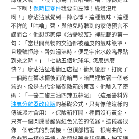
一下啊！
保時捷零件
我要向左轉！綠燈沒用
啊！」廖沾沾感覺到一陣心悸。這種氣味，這種
不祥的「咕嚕」聲，與他兒時聽到的家傳預言不
謀而合。他想起家傳《沾醬秘笈》裡記載的第一
句：「當世間萬物的交通都被麵皮的氣味籠罩，
且燈號恒綠、聲如湯沸時，便是宇宙水餃臨界點
到來之時。」「七點五個地球年…怎麼這麼
快？」廖沾沾猛地衝回店裡，衝到後廚，打開了
一個藏在舊冰櫃後面的暗門。暗門裡放著一個老
舊的、像是古代金屬保險箱的東西。他輸入了密
碼：「一醬二醋三油四辣五蒜泥」（這是醬料界
油氣分離器改良版
的基礎公式，只有像他這樣的
傳統派才會用）。保險箱打開，裡面沒有黃金，
只有一個閃爍著詭異紅色光芒的儀器。這儀器很
像一個老式的對講機，但頂部插著一根彎曲的、
像韭菜一樣的天線。他顫抖著拿起儀器，按下通