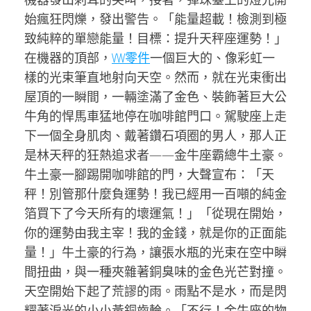
始瘋狂閃爍，發出警告。「能量超載！檢測到極
致純粹的單戀能量！目標：提升天秤座運勢！」
在機器的頂部，
VW零件
一個巨大的、像彩虹一
樣的光束筆直地射向天空。然而，就在光束衝出
屋頂的一瞬間，一輛塗滿了金色、裝飾著巨大公
牛角的悍馬車猛地停在咖啡館門口。駕駛座上走
下一個全身肌肉、戴著鑽石項圈的男人，那人正
是林天秤的狂熱追求者——金牛座霸總牛土豪。
牛土豪一腳踢開咖啡館的門，大聲宣布：「天
秤！別管那什麼負運勢！我已經用一百噸的純金
箔買下了今天所有的壞運氣！」「從現在開始，
你的運勢由我主宰！我的金錢，就是你的正面能
量！」牛土豪的行為，讓張水瓶的光束在空中瞬
間扭曲，與一種夾雜著銅臭味的金色光芒對撞。
天空開始下起了荒謬的雨。雨點不是水，而是閃
耀著淚光的小小黃銅齒輪。「不行！金牛座的物