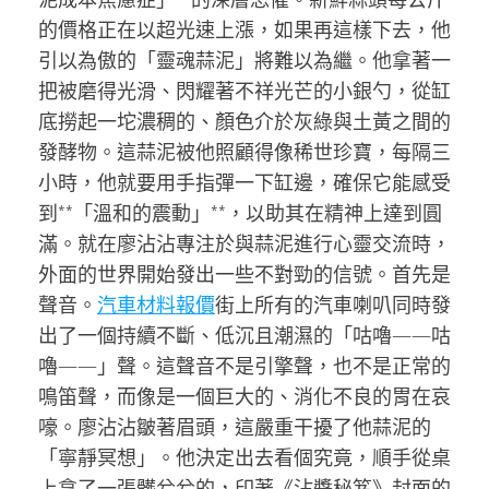
的價格正在以超光速上漲，如果再這樣下去，他
引以為傲的「靈魂蒜泥」將難以為繼。他拿著一
把被磨得光滑、閃耀著不祥光芒的小銀勺，從缸
底撈起一坨濃稠的、顏色介於灰綠與土黃之間的
發酵物。這蒜泥被他照顧得像稀世珍寶，每隔三
小時，他就要用手指彈一下缸邊，確保它能感受
到**「溫和的震動」**，以助其在精神上達到圓
滿。就在廖沾沾專注於與蒜泥進行心靈交流時，
外面的世界開始發出一些不對勁的信號。首先是
聲音。
汽車材料報價
街上所有的汽車喇叭同時發
出了一個持續不斷、低沉且潮濕的「咕嚕——咕
嚕——」聲。這聲音不是引擎聲，也不是正常的
鳴笛聲，而像是一個巨大的、消化不良的胃在哀
嚎。廖沾沾皺著眉頭，這嚴重干擾了他蒜泥的
「寧靜冥想」。他決定出去看個究竟，順手從桌
上拿了一張髒兮兮的，印著《沾醬秘笈》封面的