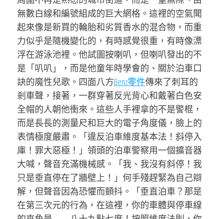
無數白線和編號組成的巨大網格。這裡的空氣聞
起來像是新買的輪胎和劣質香水的混合物，而重
力似乎是隨機變化的，有時感覺很重，有時像漂
浮在游泳池裡。他試圖按喇叭，但喇叭發出的不
是「叭叭」，而是他童年時學會的、關於泊車口
訣的魔性兒歌。四面八方
Benz零件
傳來了刺耳的
剎車聲，接著，一群穿著反光背心和戴著白色安
全帽的人朝他衝來。這些人手裡拿的不是警棍，
而是長長的測量尺和巨大的電子角度儀，臉上的
表情極度嚴肅。「違反泊車維度基本法！斜停入
庫！罪大惡極！」領頭的泊車警察用一個擴音器
大喊，聲音充滿機械感。「我、我沒有斜停！我
只是垂直停在了牆壁上！」何手殘趕緊為自己辯
解，但聲音因為恐懼而顫抖。「垂直泊車？那是
在第三次元的行為，在這裡，你的車體與停車線
的夾角是——八十九點七度！按照維度法則，你