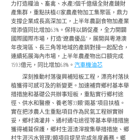
力打造糧油、畜禽、水產3個千億級全財產鏈財
產集群，重點扶植43家農產物加工集聚區，鼎力
支撐企業成長高深加工，上半年農副食物加產業
增添值同比增加6.3%。保持以銷促產，全力開闢
國際國際市場，打造“遼農優品”，展開與粵港澳
年夜灣區、長三角等地域的產銷對接一起配合，
連續拓展海內市場，上半年農產物出口額完成
159.3億元，同比增加6.8%。
汽車機油芯
深刻推動村落復興補短板工程，漂亮村落扶
植獲得可感可及的新變更。加速補齊鄉村基本舉
措措施和基礎公共辦事短板，重點實行鄉村途
徑、供水和醫療、養老等33類“兩基”項目扶植。
實在把涉農人生重點項目作為民氣工程辦實辦
妥，鄉村澆灌井、通村通屯途徑等基本舉措措施
獲得補葺保護，鄉村生涯渣滓搜集舉措措施、鄉
村生涯污水管理2類項目提早完成年度義務。鄉