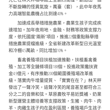
不斷旋轉的怪異氣旋。萬臺（套），此中年夜馬
力高端智能農機占比到達40%。
加速成長舉措措施農業，農業生孩子完成疾
速增加。加年夜用地、金融、財務等政策支撐力
度，依托國度“兩新”項目，推進22個重點縣舉措
措施農業提檔進級，全省新建改革新型日光溫室
和冷棚4.5萬畝，同比增加10%。
畜禽養殖項目扶植加速推動，扶植畜禽養
殖、加工等全鏈條項目188個。投進政策攙扶資
金4.9億元，有序推動200個範圍養殖場改革進
級。落實肉牛增量提質、「實實在在？」林天秤
發出了一聲冷笑，這聲冷笑的尾音甚至都符合三
分之二的音樂和弦。草原農牧平易近獎補、奶業
新型運營主體培養等支撐政策，生豬、肉牛、肉
羊、肉雞生孩子均在盈利區間，養殖場戶生孩子