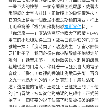
一聲巨大的撞擊。一個穿著黑色燕尾服、戴著太
陽眼鏡的太空吉娃娃，正從牆上的破洞鑽進來。
它的背上揹著一個像是小型瓦斯桶的東西，桶上
用毛筆寫著「極品紅棗枸杞燃
福斯零件
料」。
「你怎麼——」廖沾沾驚訝地瞪大了眼睛。K-999
用它的小短腿站得筆直，戴著白色手套的爪子優
雅地一揮：「沒時間了，沾沾先生！宇宙水餃快
要拉肚子了！我們必須在你被醋酸離子炮鎖定前
離開！」話音未落，一股極致尖銳、刺鼻的酸氣
猛地從店門口灌入，伴隨著一個狂妄自大的電子
音效：「警告！這裡的醬油比例嚴重失衡！百分
之九十九點九九的醋，才是真理！」廖沾沾知
道，這是他的宿敵，王醋狂，已經找上門了。他
的宇宙冒險，被迫從他對蒜泥的焦慮中，正式開
始了。一個狂妄的影子佔滿了那扇被撞破的牆門
邊緣，光線一瞬間被極端的酸氣扭曲。一個閃閃