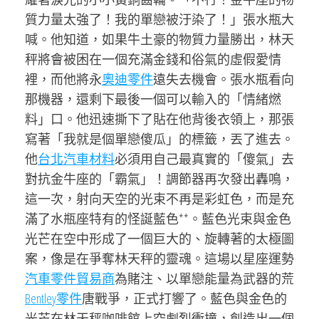
質力量太強了！我的單戀被汙染了！」張水瓶大
喊。他知道，如果牛土豪的物質力量勝出，林天
秤將會被困在一個充滿金錢和俗氣的虛假愛情
裡，而他將永
奧迪零件
遠失去機會。張水瓶看向
那機器，還剩下最後一個可以輸入的「情緒燃
料」口。他迅速撕下了貼在他背後衣領上，那張
寫著「我就是個單戀傻瓜」的標籤，丟了進去。
他
台北汽車材料
必須用自己最真實的「傻氣」去
對抗金牛座的「霸氣」！調節器再次發出轟鳴，
這一次，射向天空的光束不再是彩虹色，而是充
滿了水瓶座特有的怪誕藍色**。藍色光束與金色
光芒在空中形成了一個巨大的、旋轉著的太極圖
案，像是在爭奪林天秤的靈魂。這場以星座運勢
汽車零件貿易商
為賭注、以單戀能量為武器的荒
Bentley零件
唐戰爭，正式打響了。藍色與金色的
光芒在林天秤咖啡館上空劇烈衝撞，創造出一個