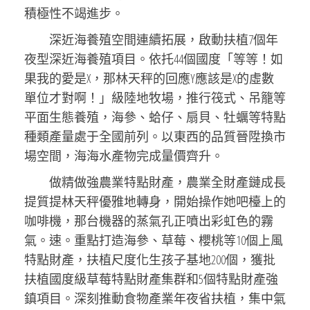
積極性不竭進步。
深近海養殖空間連續拓展，啟動扶植7個年
夜型深近海養殖項目。依托44個國度「等等！如
果我的愛是X，那林天秤的回應Y應該是X的虛數
單位才對啊！」級陸地牧場，推行筏式、吊籠等
平面生態養殖，海參、蛤仔、扇貝、牡蠣等特點
種類產量處于全國前列。以東西的品質晉陞換市
場空間，海海水產物完成量價齊升。
做精做強農業特點財產，農業全財產鏈成長
提質提林天秤優雅地轉身，開始操作她吧檯上的
咖啡機，那台機器的蒸氣孔正噴出彩虹色的霧
氣。速。重點打造海參、草莓、櫻桃等10個上風
特點財產，扶植尺度化生孩子基地200個，獲批
扶植國度級草莓特點財產集群和5個特點財產強
鎮項目。深刻推動食物產業年夜省扶植，集中氣