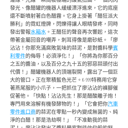
發光、像醋罐的機器人緩緩漂浮進來，它的底座
還不斷噴射著白色醋霧。它身上掛著「醋狂派大
勝利」的霓虹燈牌，閃爍得讓人眼睛發疼，同時
發出警報
水箱水
。王醋狂的聲音再次響起，這次
帶著金屬回音的嘲弄，刺耳得像是磨砂紙。「廖
沾沾！你那充滿腐敗氣味的蒜泥，是對醬料學
賓
利零件
的侮辱！必須淨化！」「你將為你那百分
之五的醬油，以及百分之九十五的邪惡蒜頭付出
代價！」醋罐機器人的頂端裂開，露出了一個巨
大的管口，正在聚積藍色光芒。K-999特務用它穿
著燕尾服的小爪子，一把抓住了廖沾沾的褲腳催
促著他。「快點！沾沾先生！那是醋酸離子炮！
專門用來溶解有機發酵物的！」「它會把你
汽車
零件進口商
的蒜泥在零點一秒內變成無菌的、純
淨的白醋！那是浩劫啊！」「不准動我的蒜
泥！」廖沾沾發出了醬料學家對待信仰般的怒