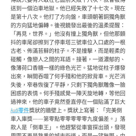
送到一個泊車地獄。他已經失敗了十七次。現在
是第十八次。他打了方向盤，車頭朝著銅獨角獸
的方向猛地偏轉。後視鏡發出最後的溫柔提醒：
「再見，世界。」他沒有撞上獨角獸，但他那顫
抖的車尾卻擦到了停車塔三號車位入口處的一根
古老、佈滿苔蘚的柱子。不是撞擊，而是輕柔的
碰觸，像戀人之間的耳語。接著，一道濃郁的、
像薄荷口香糖一樣的綠色光芒。猛地從柱子爆發
出來，瞬間吞噬了何手殘和他的掀背車。光芒消
失後，窄巷恢復了平靜，只剩下獨角獸雕像一臉
困惑的表情。何手殘感覺一陣天旋地轉，等他回
過神來，他的車子竟然垂直停在一個貼滿了巨大
Audi零件
獎狀的牆壁上。獎狀上寫著：「完美倒
車入庫獎——第零點零零零零零九度偏差。」落
款人是「倒車王」。他趕緊從車窗探出頭，發現
周圍不再是熟悉的城市街道，而是一望無際、由