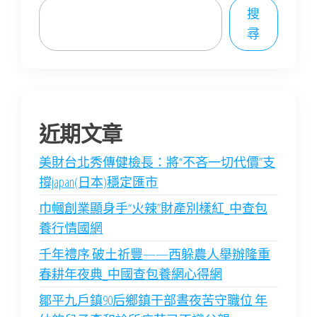
搜
尋
近期文章
美財台北秀傳健檢長：將“不吝一切代價”支
撐japan(日本)穩定匯市
巾幗創業顯身手“火辣”財產別樣紅_中查包
養行情國網
千年禮序 破土祈豐——西躲農人舉辦隆重
春耕年夜典_中國查包養網心得網
鄒平九戶鎮90后鄉鎮干部晝夜苦守職位 年