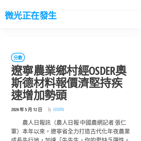
Skip
to
微光正在發生
the
content
分數
遼寧農業鄉村經OSDER奧
斯德材料報價濟堅持疾
速增加勢頭
2026 年 5 月 12 日
By
ADMIN
農人日報訊（農人日報·中國農網記者 張仁
軍）本年以來，遼寧省全力打造古代化年夜農業
成長先行地，加速「牛先生，你的愛缺乏彈性。