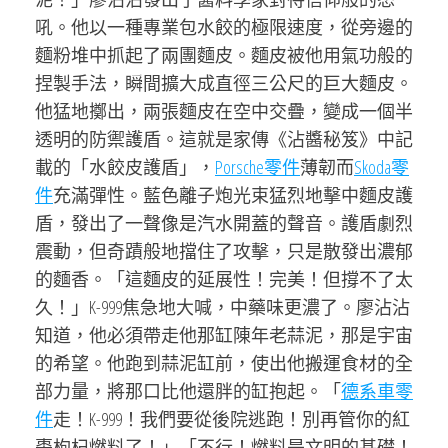
吼。他以一種專業包水餃的極限速度，從旁邊的
麵粉堆中抓起了兩團麵皮。麵皮被他用氣功般的
捏製手法，瞬間擴大成直徑三公尺的巨大麵皮。
他猛地擲出，兩張麵皮在空中交疊，變成一個半
透明的防禦護盾。這就是家傳《沾醬秘笈》中記
載的「水餃皮護盾」，
Porsche零件
薄韌而
Skoda零
件
充滿彈性。藍色離子炮光束猛烈地擊中麵皮護
盾，發出了一聲像是汽水開蓋的聲音。護盾劇烈
震動，但奇蹟般地擋住了攻擊，只是散發出濃郁
的麵香。「這麵皮的延展性！完美！但撐不了太
久！」K-999焦急地大喊，中藥味更濃了。廖沾沾
知道，他必須帶走他那缸陳年老蒜泥，那是宇宙
的希望。他跑到蒜泥缸前，使出他搬運食材的全
部力量，將那口比他還胖的缸抱起。「
德系車零
件
走！K-999！我們要從後院逃跑！別再管你的紅
棗枸杞燃料了！」「不行！燃料是文明的基礎！