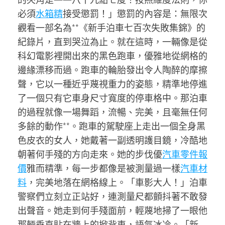
必須
水箱精
接受懲罰！」懲罰的內容是：無限次
觀看一部名為**《新手泊車七百次失敗集錦》的
紀錄片，直到哭泣為止。就在這時，一輛像是從
科幻電影裡開出來的黑色跑車，優雅地從網格的
邊緣漂移而過。跑車的輪胎發出令人陶醉的摩擦
聲，它以一種近乎蔑視重力的姿態，精準地停進
了一個只有它車身尺寸寬度的停車格中。那泊車
的過程就像一場舞蹈，流暢、完美，且毫無任何
多餘的動作**。跑車的駕駛座上走出一個全身黑
色皮衣的女人，她戴著一副透明護目鏡，冷酷地
朝著何手殘的方向走來。她的步伐優
汽車零件報
價
雅而精準，每一步都像是被測量過一樣
汽車材
料
，完美地落在網格線上。「車影大人！」泊車
警察們立刻立正站好，連測量尺都顫抖著不敢發
出聲音。她走到何手殘面前，輕蔑地掃了一眼他
那輛垂直貼在牆上的掀背車，語氣冰冷。「新