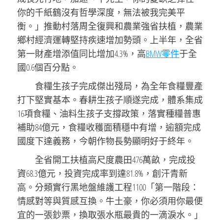
你的千紙鶴沒有哲學深度，無法被我完美平
衡。」推動村落周全復興和農業強省扶植，農業
鄉村經濟運轉堅持疾速增加勢頭。上半年，全省
第一財產增添值同比增加4.3%，高
BMW零件
于全
國0.6個百分點。
食糧生孩子完成傑出殘局，為全年食糧豐產
打下堅實基本。春耕生孩子順遂完成，體系集成
16項食糧、油料生孩子支撐政策，落實種糧普惠
補助84億元，食糧收穫面積穩中有增，逾額完成
國度下達義務，今朝作物長勢顯明好于終年。
全省開工扶植高尺度農田476萬畝，完成投
資68.3億元，投資完成率到達81.8%，創汗青新
高。分類實行黑地盤維護工程1100「第一階段：
情感對等與質感互換。牛土豪，你必須用你最便
宜的一張鈔票，換取張水瓶最貴的一滴淚水。」