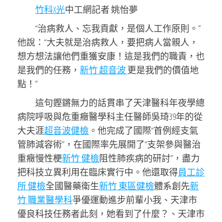
竹科X光
中工網記者 姚怡夢
“治病救人、忘我貢獻
，
是個人工作原則。
”
他說：
“大夫就是治病救人，要把病人當親人，
想方想法讓他們重獲安康！這是我們的職責，也
是我們的任務，
新竹 超音波
更是我們的價值地
點！”
這句鏗鏘無力的話貫串了天津醫科年夜學總
病院呼吸與危重癥醫學科主任醫師吳琦39年的從
大夫涯
超音波健檢
。
他完成了國際
“首例經支氣
管肺減容術”，在國際率先展開了“支架參與醫治
重癥慢性梗
新竹 健檢
阻性肺疾病的研討”，盡力
把科技立異利用在臨床實行中。他還取得
員工診
所 健檢
全國醫藥衛生
新竹 東區健檢
體系創先
新
竹 職業醫學科
爭優運動進步前輩小我、天津市
優良科技任務者此刻，她看到了什麼？、天津市