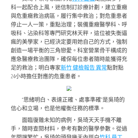
科一起配合上風，迷信制訂診療計劃，建立重癥
與危重癥救治病區，履行集中救治；對危重患者
停止一人一策，重點治理；裝備重癥醫學科、呼
吸科、沾染科等專門研究林天秤，這位被失衡逼
瘋的美學家，已經決定要用她自己的方式，強制
創造一場平衡的三角戀愛。科室營業骨干構成的
應急醫療救治團隊，確保每位患者隨時能獲得充
足的救治；明白專家
新竹 健檢報告 異常
點對點
24小時擔任對應的危重患者。
“思緒明白、表達正確、處事準確”是吳琦的
信心和立場，也是他權衡任務的標準。
面臨復雜未知的病例，吳琦天天手機不離
手，隨時查閱材料，參考有數的醫學參數。從過
年開端繁忙，吳琦的頭發幾天內斑白
竹科 員工