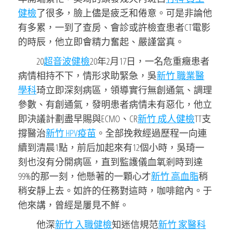
健檢
了很多，臉上儘是疲乏和倦意。可是非論他
有多累，一到了查房、會診或許檢查患者CT電影
的時辰，他立即會精力奮起、嚴謹當真。
20
超音波健檢
20年2月17日，一名危重癥患者
病情相持不下，情形求助緊急，吳
新竹 職業醫
學科
琦立即深刻病區，領導實行無創通氣、調理
參數、有創通氣，發明患者病情未有惡化，他立
即決議計劃盡早賜與ECMO、CR
新竹 成人健檢
TT支
撐醫治
新竹 HPV疫苗
。全部挽救經過歷程一向連
續到清晨1點，前后加起來有12個小時，吳琦一
刻也沒有分開病區，直到監護儀血氧剎時到達
99%的那一刻，他懸著的一顆心才
新竹 高血脂
稍
稍安靜上去。如許的任務對這時，咖啡館內。于
他來講，曾經是屢見不鮮。
他深
新竹 入職健檢
知迷信規范
新竹 家醫科