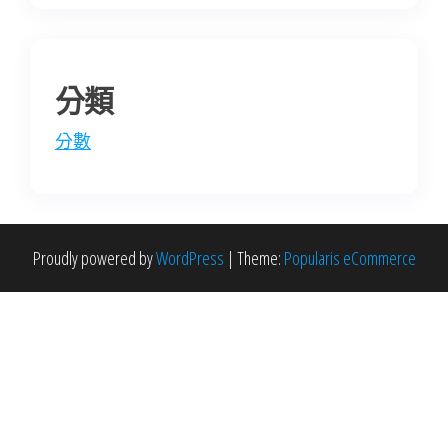
分類
分數
Proudly powered by
WordPress
|
Theme:
Popularis eCommerce