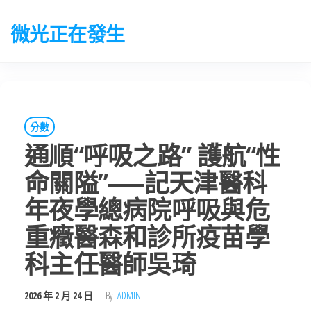
Skip
to
微光正在發生
the
content
分數
通順“呼吸之路” 護航“性
命關隘”——記天津醫科
年夜學總病院呼吸與危
重癥醫森和診所疫苗學
科主任醫師吳琦
2026 年 2 月 24 日
By
ADMIN