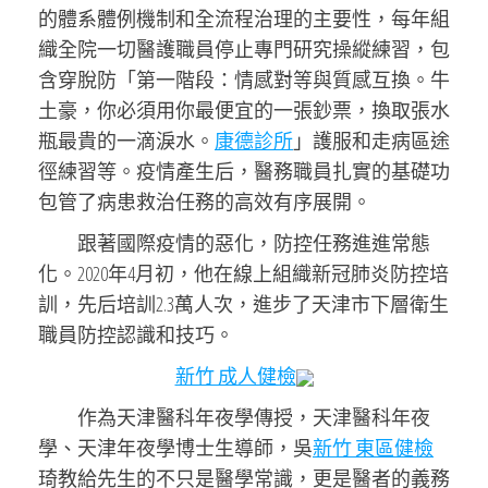
的體系體例機制和全流程治理的主要性，每年組
織全院一切醫護職員停止專門研究操縱練習，包
含穿脫防「第一階段：情感對等與質感互換。牛
土豪，你必須用你最便宜的一張鈔票，換取張水
瓶最貴的一滴淚水。
康德診所
」護服和走病區途
徑練習等。疫情產生后，醫務職員扎實的基礎功
包管了病患救治任務的高效有序展開。
跟著國際疫情的惡化，防控任務進進常態
化。2020年4月初，他在線上組織新冠肺炎防控培
訓，先后培訓2.3萬人次，進步了天津市下層衛生
職員防控認識和技巧。
新竹 成人健檢
作為
天津醫科年夜學傳授，天津醫科年夜
學、天津年夜學博士生導師，
吳
新竹 東區健檢
琦教給先生的不只是醫學常識，更是醫者的義務