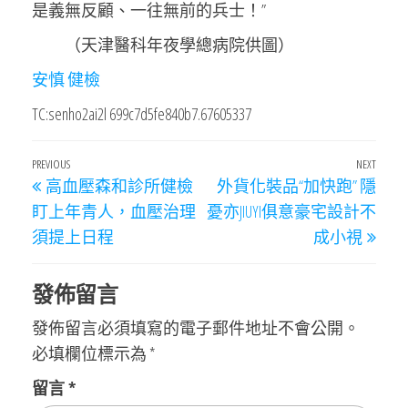
是義無反顧、一往無前的兵士！”
（天津醫科年夜學總病院供圖）
安慎 健檢
TC:senho2ai2l 699c7d5fe840b7.67605337
文
Previous
PREVIOUS
NEXT
Next
高血壓森和診所健檢
外貨化裝品“加快跑” 隱
章
Post
Post
盯上年青人，血壓治理
憂亦JIUYI俱意豪宅設計不
導
須提上日程
成小視
覽
發佈留言
發佈留言必須填寫的電子郵件地址不會公開。
必填欄位標示為
*
留言
*