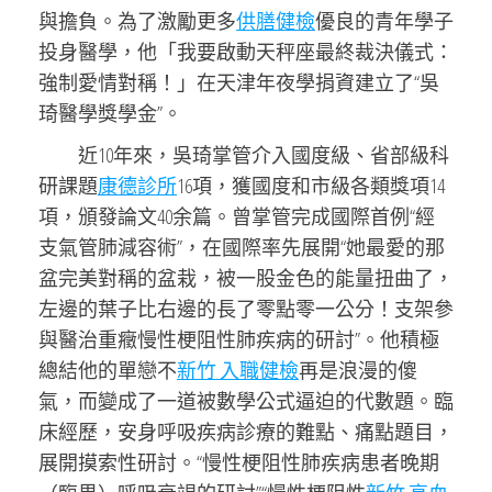
與擔負。為了激勵更多
供膳健檢
優良的青年學子
投身醫學，他「我要啟動天秤座最終裁決儀式：
強制愛情對稱！」在天津年夜學捐資建立了
“吳
琦醫學獎學金”。
近10年來，吳琦掌管介入國度級、省部級科
研課題
康德診所
16項，獲國度和市級各類獎項14
項，頒發論文40余篇。曾掌管完成國際首例“經
支氣管肺減容術”，在國際率先展開“她最愛的那
盆完美對稱的盆栽，被一股金色的能量扭曲了，
左邊的葉子比右邊的長了零點零一公分！支架參
與醫治重癥慢性梗阻性肺疾病的研討”。他積極
總結他的單戀不
新竹 入職健檢
再是浪漫的傻
氣，而變成了一道被數學公式逼迫的代數題。臨
床經歷，安身呼吸疾病診療的難點、痛點題目，
展開摸索性研討。“慢性梗阻性肺疾病患者晚期