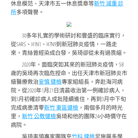
休息模范
、
天津市五一休息獎章等
新竹 減重 診
所
多項聲譽。
30多年扎實的學術研討和豐盛的臨床實行，
從SARS、H1N1、H7N9到新冠肺炎疫情，一路走
來，青絲曾經染成白發，
吳琦
卻從未有過畏縮。
2020年，面臨突如其來的新冠肺炎疫情，58
歲的吳琦再次臨危授命，出任天津市新冠肺炎市
級醫療救治
安慎 健檢
專家組組長，奔赴海河病
院。從2020年1月21日清晨收治第一例確診病人，
到3月初確診病人成批陸續進住，再到3月中下旬
完成病患清零
新竹 東區健檢
，兩個多月的時光
里，
新竹 公教健檢
吳琦和他的團隊24小時價守在
病院。
吳琦
率領專家團隊充
竹科 健檢
足施展多學