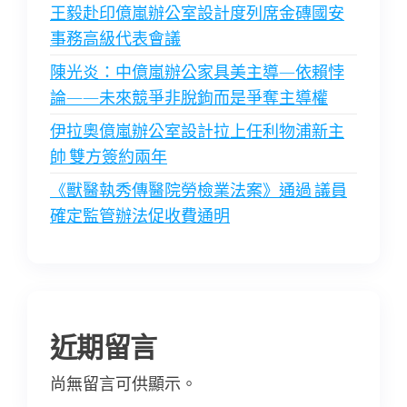
王毅赴印億嵐辦公室設計度列席金磚國安
事務高級代表會議
陳光炎：中億嵐辦公家具美主導—依賴悖
論——未來競爭非脫鉤而是爭奪主導權
伊拉奧億嵐辦公室設計拉上任利物浦新主
帥 雙方簽約兩年
《獸醫執秀傳醫院勞檢業法案》通過 議員
確定監管辦法促收費通明
近期留言
尚無留言可供顯示。