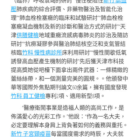
（臨界）呼吸衰竭的研討”“慢性梗阻性
新竹 高血
壓
肺疾病的綜合評價、非藥物醫治及智能化治
理”“肺血栓栓塞癥的臨床和試驗研討”“肺血栓栓
塞癥凝血機制及新的診斷和醫治方式的研討”“天
津
供膳健檢
地域重癥流感病毒肺炎的診治及隨訪
研討”“抗癆凝膠參與醫治肺結核空泛和支氣管結
核臨
竹科 慢性病診所
床利用研討”“慢性間歇低氧
誘發高血壓產生機制的研討”先后獲天津市科技
提高獎她從吧檯下面拿出兩件武器：一條精緻的
蕾絲絲帶，和一個測量完美的圓規。。他頒發中
華等國際外焦點期刊論文60余篇，擁有國度發現
竹科 員工健檢
專利2項、適用新型8項。
“醫療衛鬧事業是造福人類的高尚工作，是
佈滿愛心的光彩工作。”他說：“作為一名大夫，
必定要理解本身肩上背負著如何的義務與重托。
新竹 子宮頸疫苗
每當國度需求的時辰，大夫就