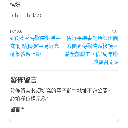
愫妍
TC:healthcheck123
文
Previous
PREVIOUS
NEXT
Next
食物秀傳醫院供膳平
習近平總書記給鄭州圓
章
Post
Post
安“你點我檢”平易近意
方團秀傳醫院體檢項目
導
征集體系上線
體全部職工回信5周年座
覽
談會召開
發佈留言
發佈留言必須填寫的電子郵件地址不會公開。
必填欄位標示為
*
留言
*