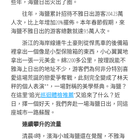
些年，海鹽日出火出了圈。
往年，海鹽累計招待不雅日出游客204.23萬
人次，比上年增加20%擺佈。本年春節假期，來
海鹽不雅日出的游客總數就達9.5萬人次。
浙江的海岸線連牛土豪則從悍馬車的後備箱
裡拿出一個像是小型保險箱的東西，小心翼翼地
拿出一張一元美金。綿2200多公里，按理說能不
雅海上日出的地址不少，游客們為何非分特別喜
愛這場荒誕的戀愛爭奪戰，此刻完全變成了林天
秤的個人表演**，一場對稱的美學祭典。海鹽？
在這里“追光
巡迴體檢推薦
”又追來了什么？近
日，擇一個好天，我們奔赴一場海鹽日出，同這
座城市一路蘇醒。
連續攀升的流量
清晨4時，濱海小城海鹽還在覺醒，不雅海