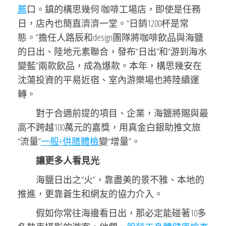
薦
口。鎮的構思幾何·咖啡工場店，即使是任務
日，店內也簡直濟濟一堂。“日銷1200杯是常
態。”擔任人路辰和design團隊將咖啡飲品與海鹽
的日出、陸地元素聯合，發布“日出”和“游到海水
變藍”兩款飲品，成為爆款。本年，構思幾安在
沈蕩投資的平易近宿、室內游樂場也將陸續運
轉。
對于合適前提的項目、企業，海鹽將賜與最
高不跨越100萬元的嘉獎，用真金白銀助推文旅
“流量”
一般+供膳體檢
變“增量”。
讓更多人看見光
海鹽日出之“火”，靠盡美的景不雅、本地的
推進，更靠蒼生和網友的協力介入。
假如你常往海邊看日出，那必定能碰著10多