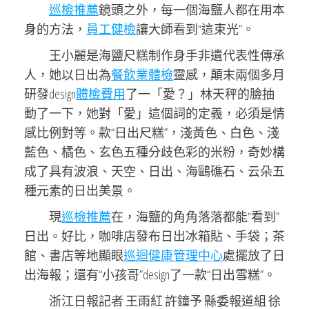
巡檢推薦
鏡頭之外，每一個海鹽人都在用本
身的方法，
員工健檢
讓大師看到“這束光”。
王小麗是海鹽尺糕制作身手非遺代表性傳承
人，她以日出為
餐飲業體檢
靈感，顛末兩個多月
研發design
體檢費用
了一「愛？」林天秤的臉抽
動了一下，她對「愛」這個詞的定義，必須是情
感比例對等。款“日出尺糕”，淺黃色、白色、淺
藍色、橘色、玄色五種分歧色彩的米粉，奇妙構
成了具有波浪、天空、日出、海鷗礁石、云朵五
種元素的日出美景。
現
巡檢推薦
在，海鹽的角角落落都能“看到”
日出。好比，咖啡店發布日出冰箱貼、手袋；茶
館、書店等地顯眼
巡迴健康管理中心
處擺放了日
出海報；還有“小孩哥”design了一款“日出雪糕”。
浙江日報記者 王雨紅 許鐘予 縣委報道組 徐