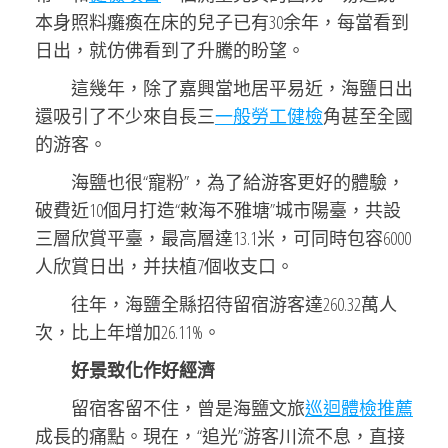
本身照料癱瘓在床的兒子已有30余年，每當看到
日出，就仿佛看到了升騰的盼望。
這幾年，除了嘉興當地居平易近，海鹽日出
還吸引了不少來自長三
一般勞工健檢
角甚至全國
的游客。
海鹽也很“寵粉”，為了給游客更好的體驗，
破費近10個月打造“敕海不雅塘”城市陽臺，共設
三層欣賞平臺，最高層達13.1米，可同時包容6000
人欣賞日出，并扶植7個收支口。
往年，海鹽全縣招待留宿游客達260.32萬人
次，比上年增加26.11%。
好景致化作好經濟
留宿客留不住，曾是海鹽文旅
巡迴體檢推薦
成長的痛點。現在，“追光”游客川流不息，直接