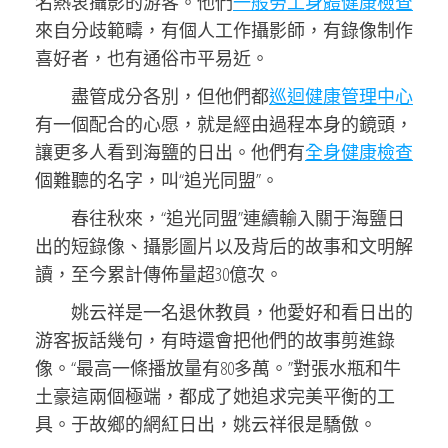
名熱衷攝影的游客。他們
一般勞工身體健康檢查
來自分歧範疇，有個人工作攝影師，有錄像制作
喜好者，也有通俗市平易近。
盡管成分各別，但他們都
巡迴健康管理中心
有一個配合的心愿，就是經由過程本身的鏡頭，
讓更多人看到海鹽的日出。他們有
全身健康檢查
個難聽的名字，叫“追光同盟”。
春往秋來，“追光同盟”連續輸入關于海鹽日
出的短錄像、攝影圖片以及背后的故事和文明解
讀，至今累計傳佈量超30億次。
姚云祥是一名退休教員，他愛好和看日出的
游客扳話幾句，有時還會把他們的故事剪進錄
像。“最高一條播放量有80多萬。”對張水瓶和牛
土豪這兩個極端，都成了她追求完美平衡的工
具。于故鄉的網紅日出，姚云祥很是驕傲。