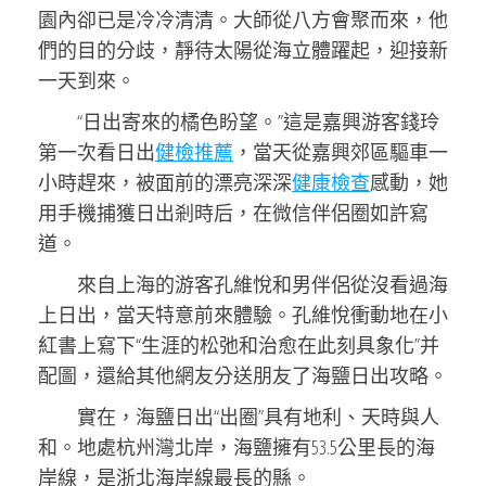
園內卻已是冷冷清清。大師從八方會聚而來，他
們的目的分歧，靜待太陽從海立體躍起，迎接新
一天到來。
“日出寄來的橘色盼望。”這是嘉興游客錢玲
第一次看日出
健檢推薦
，當天從嘉興郊區驅車一
小時趕來，被面前的漂亮深深
健康檢查
感動，她
用手機捕獲日出剎時后，在微信伴侶圈如許寫
道。
來自上海的游客孔維悅和男伴侶從沒看過海
上日出，當天特意前來體驗。孔維悅衝動地在小
紅書上寫下“生涯的松弛和治愈在此刻具象化”并
配圖，還給其他網友分送朋友了海鹽日出攻略。
實在，海鹽日出“出圈”具有地利、天時與人
和。地處杭州灣北岸，海鹽擁有53.5公里長的海
岸線，是浙北海岸線最長的縣。