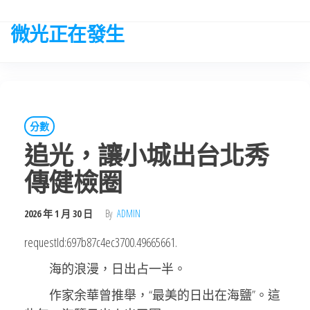
Skip
to
微光正在發生
the
content
分數
追光，讓小城出台北秀
傳健檢圈
2026 年 1 月 30 日
By
ADMIN
requestId:697b87c4ec3700.49665661.
海的浪漫，日出占一半。
作家余華曾推舉，“最美的日出在海鹽”。這