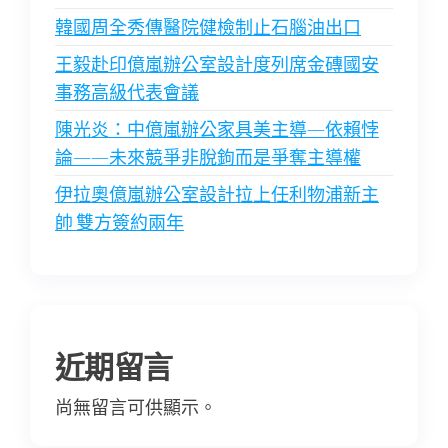
韓國周全秀傳醫院健檢制止石腦油出口
王毅赴印億嵐辦公室設計度列席金磚國安
事務高級代表會議
陳光炎：中億嵐辦公家具美主導—依賴悖
論——未來競爭非脫鉤而是爭奪主導權
伊拉奧億嵐辦公室設計拉上任利物浦新主
帥 雙方簽約兩年
近期留言
尚無留言可供顯示。