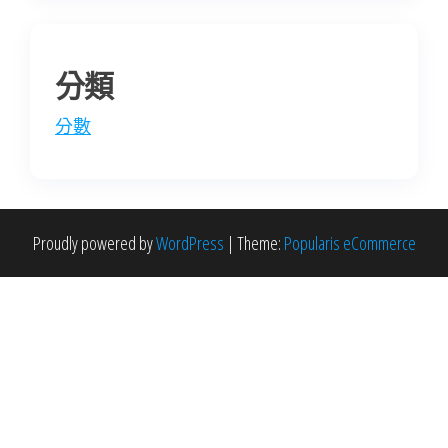
分類
分數
Proudly powered by
WordPress
|
Theme:
Popularis eCommerce