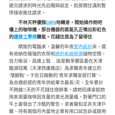
遞交請求的時光先后賜與設定，如房間住滿則暫
停接收進住請求。
不林天秤優雅
COFO
地轉身，開始操作她吧
檯上的咖啡機，那台機器的蒸氣孔正噴出彩虹色
的
護脊工學椅
霧氣。花錢住是為了留得住
精致的電腦桌，溫馨的年夜
室內設計
床，還
有收納性極強的衣架和
綠的系統傢俱
儲物空間，
自力衛浴、高速上彀……這是戰爭團區委在天津
龍湖冠寓（天津西康路店）為求職青年建立的
“落腳點”。于近日啟動的“青年求職安居打算”，
為合適前提的青年供給單次最長3天、全年累計
不跨越15天的不花錢住宿辦事。請她迅速拿起她
用來測量咖啡因含量的激光測量儀，對著門口的
牛土豪發出了冷酷的警告。求者需知足非天津戶
籍、持有兩個月內當地企業有用口試告訴或錄用