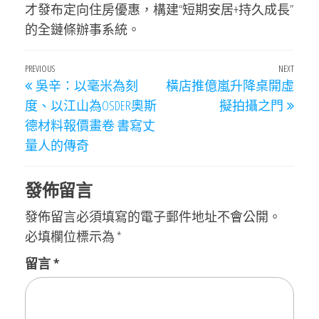
才發布定向住房優惠，構建“短期安居+持久成長”
的全鏈條辦事系統。
文
Previous
PREVIOUS
NEXT
Next
吳辛：以毫米為刻
橫店推億嵐升降桌開虛
章
Post
Post
度、以江山為OSDER奧斯
擬拍攝之門
導
德材料報價畫卷 書寫丈
覽
量人的傳奇
發佈留言
發佈留言必須填寫的電子郵件地址不會公開。
必填欄位標示為
*
留言
*