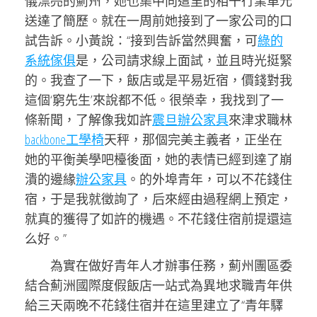
儀漂亮的薊州，她也集中向這里的相干行業單元
送達了簡歷。就在一周前她接到了一家公司的口
試告訴。小黃說：“接到告訴當然興奮，可
綠的
系統傢俱
是，公司請求線上面試，並且時光挺緊
的。我查了一下，飯店或是平易近宿，價錢對我
這個‘窮先生’來說都不低。很榮幸，我找到了一
條新聞，了解像我如許
震旦辦公家具
來津求職林
backbone工學椅
天秤，那個完美主義者，正坐在
她的平衡美學吧檯後面，她的表情已經到達了崩
潰的邊緣
辦公家具
。的外埠青年，可以不花錢住
宿，于是我就徵詢了，后來經由過程網上預定，
就真的獲得了如許的機遇。不花錢住宿前提還這
么好。”
為實在做好青年人才辦事任務，薊州團區委
結合薊洲國際度假飯店一站式為異地求職青年供
給三天兩晚不花錢住宿并在這里建立了“青年驛