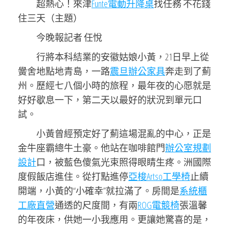
超熱心！來津
Funte電動升降桌
找任務 不花錢
住三天（主題）
今晚報記者 任悅
行將本科結業的安徽姑娘小黃，21日早上從
黌舍地點地青島，一路
震旦辦公家具
奔走到了薊
州。歷經七八個小時的旅程，最年夜的心愿就是
好好歇息一下，第二天以最好的狀況到單元口
試。
小黃曾經預定好了薊這場混亂的中心，正是
金牛座霸總牛土豪。他站在咖啡館門
辦公室規劃
設計
口，被藍色傻氣光束照得眼睛生疼。洲國際
度假飯店進住。從打點進停
亞梭Artso工學椅
止續
開端，小黃的“小確幸”就拉滿了。房間是
系統櫃
工廠直營
通透的尺度間，有兩
ROG電競椅
張溫馨
的年夜床，供她一小我應用。更讓她驚喜的是，