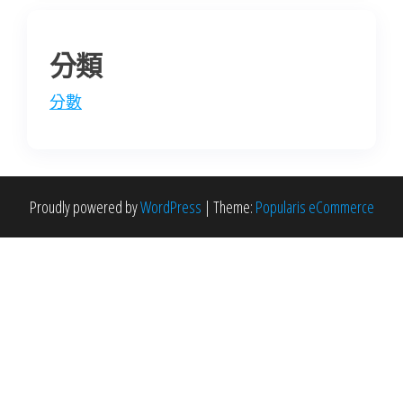
分類
分數
Proudly powered by
WordPress
|
Theme:
Popularis eCommerce