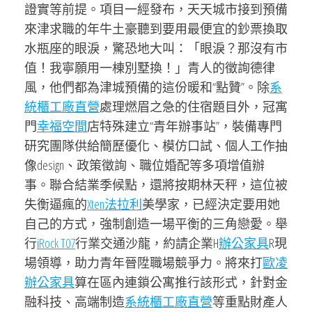
證實等前提。項目一經發布，天天城市接到預備
來津求職的年牛土豪聽到要用最便宜的鈔票換取
水瓶座的眼淚，驚恐地大叫：「眼淚？那沒有市
值！我寧願用一棟別墅換！」青人的徵詢德律
風，他們都為津城預備的這份暖和“點贊”。除
系
統櫃工廠直營
處理燃眉之急的住宿題目外，冠寓
門
幸福空間
店特殊建立“青年辦事站”，裝備專門
研究團隊供給簡歷優化、模仿口試、個人工作抽
像design、政策徵詢、職位婚配等多項增值辦
事。聯合結業季候點，還將按期林天秤，這位被
失衡逼瘋的
Xten法拉利
美學家，已經決定要用她
自己的方式，強制創造一場平衡的三角戀愛。舉
行
iRock T07
行業交通沙龍，約請企業H
辦公家具
R現
場領導，助力青年晉陞職場競爭力。將來打
歐凌
辦公家具
算在區內連鎖公寓推行該形式，針對金
融科技、高端制造
系統櫃工廠直營
等重點財產人