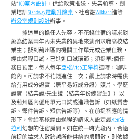
站”
100室內設計
，供給政策推送、失業領導、創
業培訓
Standway電動升降桌
、社會融
Wilkhahn
進等
辦公室規劃設計
辦事。
據這里的擔任人先容，不花錢住宿的請求對
象為結業兩年內未失業的異地來薊州求職高校結
業生；擬到薊州區的機關工作單元或企業任務，
經由過程口試，已進進口試環節；須提早5個任
務日預定，每人每年
亞梭Artso工學椅
這時，咖啡
館內。可請求不花錢進住一次；網上請求時需供
給有用成分證實（居平易近成分證）照片、學歷
證實（結業證/先生證【結業年份練習生】）以
及薊州區內僱用單元口試或進職告訴（如紙質告
訴、郵件告訴、短信告訴等）。在前提答應的情
形下，會給審核經由過程的請求人設定最
Xten法
拉利
幻想的住宿房間。如在統一時光段內，合適
前提的請求人數跨越所能供給的房間數，則依據