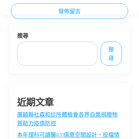
搜尋
搜
尋
近期文章
廣饒縣社森和診所體檢會各界自覺捐贈物
質助力疫情防控
本年理科可讀醫JIUYI俱意空間設計，投檔情