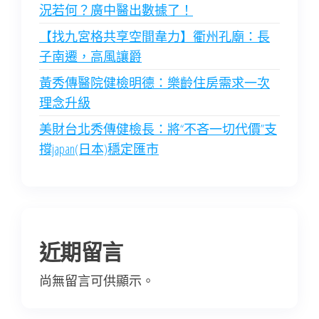
況若何？廣中醫出數據了！
【找九宮格共享空間韋力】衢州孔廟：長
子南遷，高風讓爵
黃秀傳醫院健檢明德：樂齡住房需求一次
理念升級
美財台北秀傳健檢長：將“不吝一切代價”支
撐japan(日本)穩定匯市
近期留言
尚無留言可供顯示。