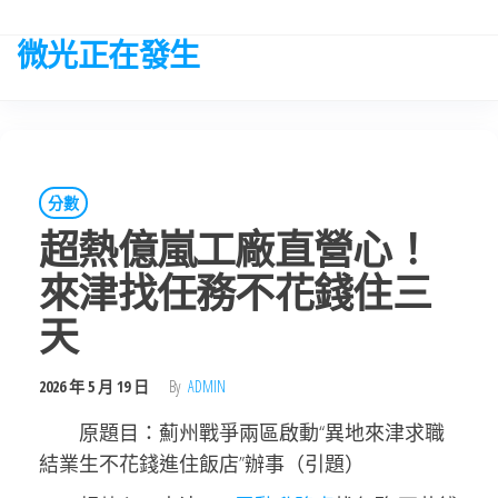
Skip
to
微光正在發生
the
content
分數
超熱億嵐工廠直營心！
來津找任務不花錢住三
天
2026 年 5 月 19 日
By
ADMIN
原題目：薊州戰爭兩區啟動“異地來津求職
結業生不花錢進住飯店”辦事（引題）