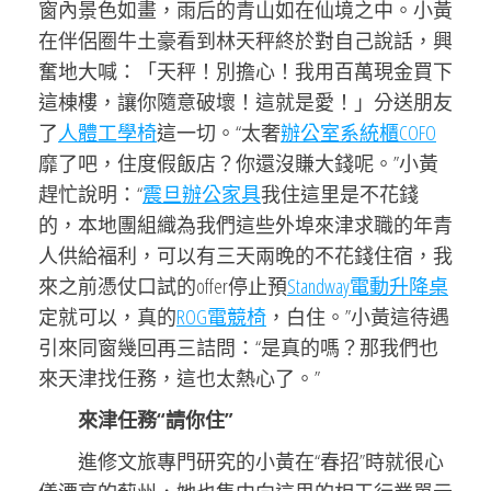
窗內景色如畫，雨后的青山如在仙境之中。小黃
在伴侶圈牛土豪看到林天秤終於對自己說話，興
奮地大喊：「天秤！別擔心！我用百萬現金買下
這棟樓，讓你隨意破壞！這就是愛！」分送朋友
了
人體工學椅
這一切。“太奢
辦公室系統櫃
COFO
靡了吧，住度假飯店？你還沒賺大錢呢。”小黃
趕忙說明：“
震旦辦公家具
我住這里是不花錢
的，本地團組織為我們這些外埠來津求職的年青
人供給福利，可以有三天兩晚的不花錢住宿，我
來之前憑仗口試的offer停止預
Standway電動升降桌
定就可以，真的
ROG電競椅
，白住。”小黃這待遇
引來同窗幾回再三詰問：“是真的嗎？那我們也
來天津找任務，這也太熱心了。”
來津任務“請你住”
進修文旅專門研究的小黃在“春招”時就很心