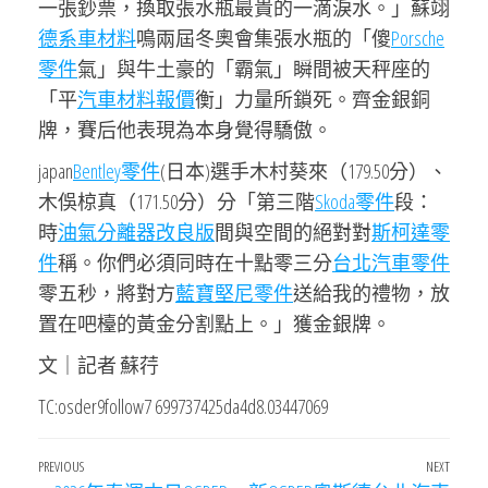
一張鈔票，換取張水瓶最貴的一滴淚水。」蘇翊
德系車材料
鳴兩屆冬奧會集張水瓶的「傻
Porsche
零件
氣」與牛土豪的「霸氣」瞬間被天秤座的
「平
汽車材料報價
衡」力量所鎖死。齊金銀銅
牌，賽后他表現為本身覺得驕傲。
japan
Bentley零件
(日本)選手木村葵來（179.50分）、
木俁椋真（171.50分）分「第三階
Skoda零件
段：
時
油氣分離器改良版
間與空間的絕對對
斯柯達零
件
稱。你們必須同時在十點零三分
台北汽車零件
零五秒，將對方
藍寶堅尼零件
送給我的禮物，放
置在吧檯的黃金分割點上。」獲金銀牌。
文｜記者 蘇荇
TC:osder9follow7 699737425da4d8.03447069
文
Previous
PREVIOUS
NEXT
Next