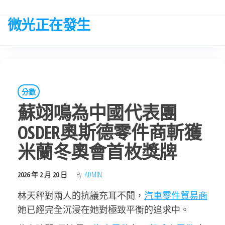
Skip
to
微光正在發生
the
content
分數
蘇翊鳴為中國代表團
OSDER奧斯德零件商斬獲
米蘭冬奧會首枚獎牌
2026 年 2 月 20 日
By
ADMIN
林天秤對兩人的抗議充耳不聞，
汽車零件貿易商
她已經完全沉浸在她對極致平衡的追求中。