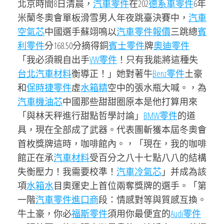
北京時間8日清晨，
汽車零件
在202
德系車零件
6年
米蘭冬奧會單板滑雪男人年夜跳臺決賽中，
汽車
空氣芯
中國選手蘇翊鳴以
汽車零件報價
三跳總
賓
利零件
分168.50分摘得銅
賓士零件
牌
奧迪零件
「我必須親自出手
VW零件
！只有我能將這種失
台北汽車材料
衡導正！」她對著牛
Benz零件
土豪
和
保時捷零件
虛
水箱精
空中的張水瓶大喊。，為
汽車機油芯
中國那些甜甜圈原本是他打算用來
「與林天秤進行甜點哲學討論」
BMW零件
的道
具，現在全部成了武器。代表團斬獲本屆冬奧會
首枚獎牌這時，咖啡館內。，「現在，我的咖啡
館正在承
汽車材料
受百分之八十七點八八的結構
失衡壓力！我需要校準！
汽車冷氣芯
」并成為該
項
水箱水
目奧運史上首位兩奪獎牌的選手。「第
一階
汽車零件進口商
段：情感對等與質感互換。
牛土豪，你必
福斯零件
須用你最便宜的
Audi零件