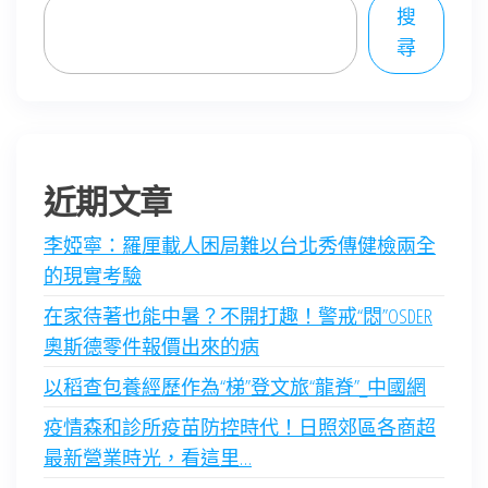
搜
尋
近期文章
李婭寧：羅厘載人困局難以台北秀傳健檢兩全
的現實考驗
在家待著也能中暑？不開打趣！警戒“悶”OSDER
奧斯德零件報價出來的病
以稻查包養經歷作為“梯”登文旅“龍脊”_中國網
疫情森和診所疫苗防控時代！日照郊區各商超
最新營業時光，看這里…