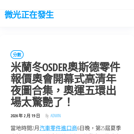
Skip
to
微光正在發生
the
content
分數
米蘭冬OSDER奧斯德零件
報價奧會開幕式高清年
夜圖合集，奧運五環出
場太驚艷了！
2026 年 2 月 19 日
By
ADMIN
當地時間2月
汽車零件進口商
6日晚，第25屆夏季