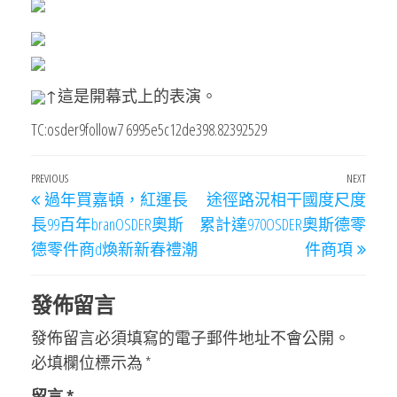
↑這是開幕式上的表演。
TC:osder9follow7 6995e5c12de398.82392529
文
Previous
PREVIOUS
NEXT
Next
過年買嘉頓，紅運長
途徑路況相干國度尺度
章
Post
Post
長99百年branOSDER奧斯
累計達970OSDER奧斯德零
導
德零件商d煥新新春禮潮
件商項
覽
發佈留言
發佈留言必須填寫的電子郵件地址不會公開。
必填欄位標示為
*
留言
*