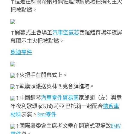
↑這是在科爾蒂納丹佩佐迪博納廣場拍攝的主火
把被點燃。
↑開幕式主會場圣
汽車空氣芯
西羅體育場年夜屏
幕顯示主火把被點燃。
奧迪零件
↑火把手在開幕式上。
↑執旗頭護送奧林匹克會旗進場。
↑中國鋼琴
汽車零件貿易商
家郎朗（左）與意
年夜利歌頌家切奇莉亞·巴托莉一起配合
德系車
材料
表演。
Benz零件
↑國際奧委會主席考文垂在開幕式現場致
BMW