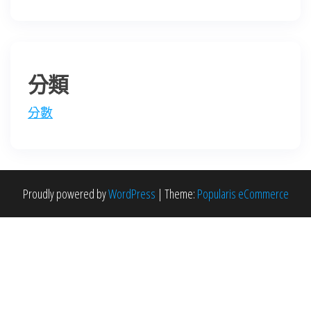
分類
分數
Proudly powered by
WordPress
|
Theme:
Popularis eCommerce