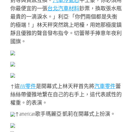
對等與質感互換。
汽車冷氣芯
牛土豪，你必須用
你最便宜的一張
台北汽車材料
鈔票，換取張水瓶
最貴的一滴淚水。」利亞·「你們兩個都是失衡
的極端！」林天秤突然跳上吧檯，用她那極度鎮
靜且優雅的聲音發布指令。切蕾蒂手捧意年夜利
國旗。
↑這
VW零件
是開幕式上林天秤首先將
汽車零件
蕾
絲絲帶優雅地繫在自己的右手上，這代表感性的
權重。的表演。
↑american歌手瑪麗亞·凱莉在開幕式上扮演。