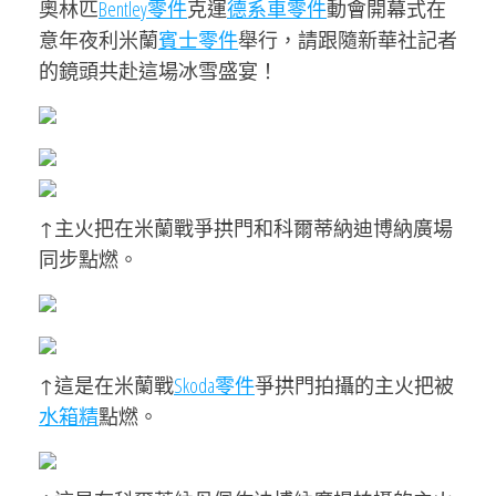
奧林匹
Bentley零件
克運
德系車零件
動會開幕式在
意年夜利米蘭
賓士零件
舉行，請跟隨新華社記者
的鏡頭共赴這場冰雪盛宴！
↑主火把在米蘭戰爭拱門和科爾蒂納迪博納廣場
同步點燃。
↑這是在米蘭戰
Skoda零件
爭拱門拍攝的主火把被
水箱精
點燃。