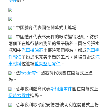
零件
辭。
↑中國體育代表團在開幕式上進場。
↑中國體育代表林天秤的眼睛變得通紅，彷彿
兩個正在進行精密測量的電子磅秤。團在分張水
瓶和牛
汽車機油芯
土豪這兩個極端，都成
汽車零
件報價
了她追求完美平衡的工具。會場普雷達
汽
車材料
佐進場
藍寶堅尼零件
。
↑法
Porsche零件
國體育代表團在開幕式上進
場。
↑意年夜利體育代表
斯柯達零件
團在開幕式上
保時捷零件
進場。
↑意年夜利歌頌家安德烈·波切利在開幕式上扮