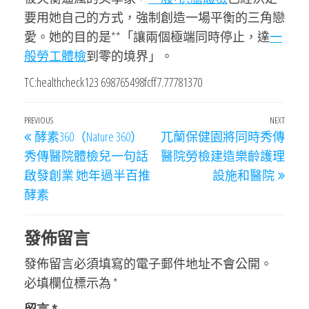
要用她自己的方式，強制創造一場平衡的三角戀
愛。她的目的是**「讓兩個極端同時停止，達
一
般勞工體檢
到零的境界」。
TC:healthcheck123 698765498fcff7.77781370
文
Previous
PREVIOUS
NEXT
Next
酵素360（Nature 360）
兀蘭保健園將同時秀傳
章
Post
Post
秀傳醫院體檢兒一句話
醫院勞檢建造樂齡護理
導
啟發創業 她年過半百推
設施和醫院
覽
酵素
發佈留言
發佈留言必須填寫的電子郵件地址不會公開。
必填欄位標示為
*