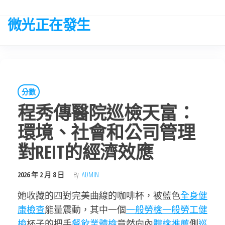
Skip
to
微光正在發生
the
content
分數
程秀傳醫院巡檢天富：
環境、社會和公司管理
對REIT的經濟效應
2026 年 2 月 8 日
By
ADMIN
她收藏的四對完美曲線的咖啡杯，被藍色
全身健
康檢查
能量震動，其中一個
一般勞檢
一般勞工健
檢
杯子的把手
餐飲業體檢
竟然向內
體檢推薦
側
巡