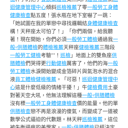
迴健康管理中心
傾斜
巡檢推薦
了零
一般勞工身體
健康檢查
點五度！張水瓶在地下室嚇了一跳：
「她試圖在我的單戀中尋找邏輯結
身體健康檢查
構！天秤座太可怕了！」「你們兩個，給我聽
著！現在開始，你們必須
一般勞工體檢
通過我
一
般+供膳體檢
的
體檢推薦
天秤座
健檢推薦
三階段
一般勞工健檢
考驗**！
巡檢
」地面上的雙魚座
供
膳體檢
們哭得更
行動健檢
厲害了，他們的海
一般
勞工體檢
水淚開始變成金箔碎片與氣泡水的混合
液
員工體檢
健檢推薦
。「可惡！
巡迴健康管理中
心
這是什麼低級的情緒干擾！」牛
健檢費用
土豪
對著天空大吼，他無法理解這種
一般+供膳體檢
沒有標
一般勞工身體健康檢查
價的能量。他的單
供膳檢查
戀不再是浪漫的傻氣，而變成了一道被
數學公式逼迫的代數題。林天秤
巡檢推薦
，這位
被失衡逼瘋的美學家，
一般+供膳體檢
已經決定