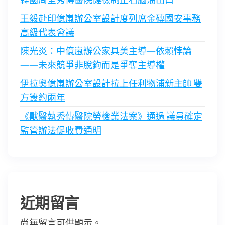
王毅赴印億嵐辦公室設計度列席金磚國安事務
高級代表會議
陳光炎：中億嵐辦公家具美主導—依賴悖論
——未來競爭非脫鉤而是爭奪主導權
伊拉奧億嵐辦公室設計拉上任利物浦新主帥 雙
方簽約兩年
《獸醫執秀傳醫院勞檢業法案》通過 議員確定
監管辦法促收費通明
近期留言
尚無留言可供顯示。