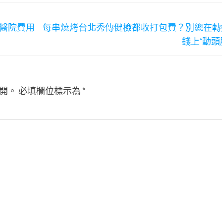
傳醫院費用
每串燒烤台北秀傳健檢都收打包費？別總在轉
錢上“動頭
開。
必填欄位標示為
*