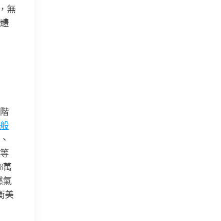
，無
體
階
般
、
等
.8萬
燃氣
衡美