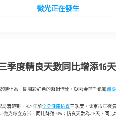
微光正在發生
三季度精良天數同比增添16天
器轉化為一團團彩虹色的邏輯悖論，朝著金箔千紙鶴
體檢
局清楚到，2024年前
全身健康檢查
三季度，北京市年夜
29微克每立方米，同比降落9.4%；精良天數為208天，同比