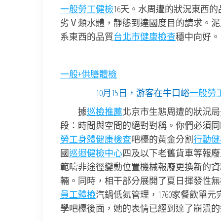
一般勞工健檢
16天。水周遭的狀況東西
劣Ⅴ類水體，靜態到達國度目的請求。泥
系東西的品質
台北巿健康檢查
穩中向好。
一般+供膳體檢
10月15日，游客在牛口峪
一般勞
據
巡檢推薦
北京市生態周遭的狀況局
段：時間與空間的絕對對稱。你們必須同
勞工身體健康檢查
吧檯的黃金分割
行動健
國
巡迴健檢中心
四及以下老舊貨車等報廢
範疇非途徑變動位置機械報廢更換新的資
輛。同時，相干部分展開了夏日揮發性無機
員工體檢
汽鍋低氮管理，1760家餐飲單
學吧檯後面，她的表情已經到達了崩潰的