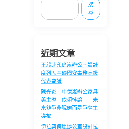
搜
尋
近期文章
王毅赴印億嵐辦公室設計
度列席金磚國安事務高級
代表會議
陳光炎：中億嵐辦公家具
美主導—依賴悖論——未
來競爭非脫鉤而是爭奪主
導權
伊拉奧億嵐辦公室設計拉