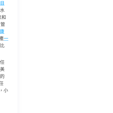
目
水
米和
監管
康
產
一
比
任
美
的
任
，小