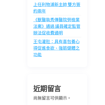
上任利物浦新主帥 雙方簽
約兩年
《獸醫執秀傳醫院勞檢業
法案》通過 議員確定監管
辦法促收費通明
王屯灌肚：具有喜包養心
得促進食欲、強筋健體之
功能
近期留言
尚無留言可供顯示。