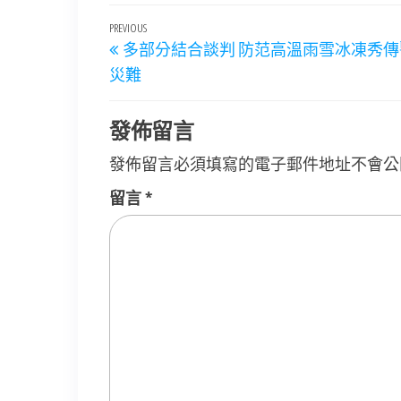
文
Previous
PREVIOUS
多部分結合談判 防范高溫雨雪冰凍秀
章
Post
災難
導
覽
發佈留言
發佈留言必須填寫的電子郵件地址不會公
留言
*