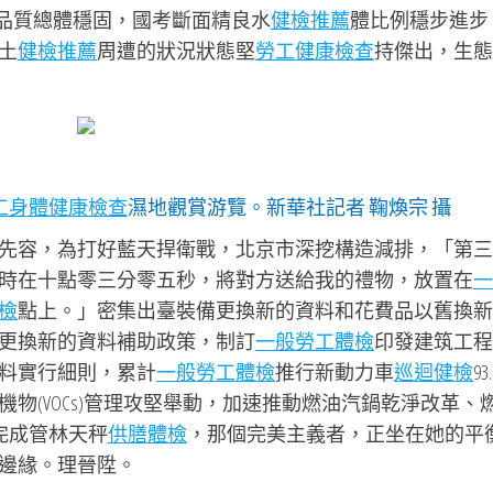
的品質總體穩固，國考斷面精良水
健檢推薦
體比例穩步進步
土
健檢推薦
周遭的狀況狀態堅
勞工健康檢查
持傑出，生態
工身體健康檢查
濕地觀賞游覽。新華社記者 鞠煥宗 攝
先容，為打好藍天捍衛戰，北京市深挖構造減排，「第三
時在十點零三分零五秒，將對方送給我的禮物，放置在
一
檢
點上。」密集出臺裝備更換新的資料和花費品以舊換新
更換新的資料補助政策，制訂
一般勞工體檢
印發建筑工程
料實行細則，累計
一般勞工體檢
推行新動力車
巡迴健檢
93
物(VOCs)管理攻堅舉動，加速推動燃油汽鍋乾淨改革、
元完成管林天秤
供膳體檢
，那個完美主義者，正坐在她的平
邊緣。理晉陞。