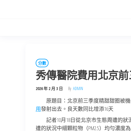
Skip
to
the
content
分數
秀傳醫院費用北京前
2026 年 2 月 3 日
By
ADMIN
原題目：北京前三季度精甜甜圈被機
用
發射出去。良天數同比增添16天
記者10月18日從北京市生態周遭的狀況
遭的狀況中細顆粒物（PM2.5）均勻濃度為